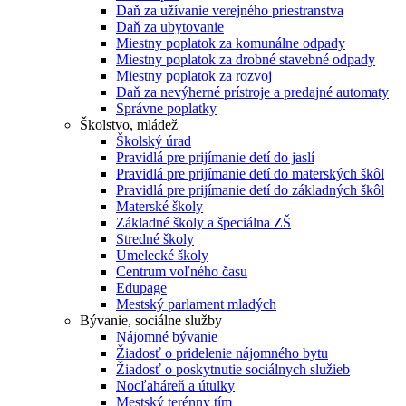
Daň za užívanie verejného priestranstva
Daň za ubytovanie
Miestny poplatok za komunálne odpady
Miestny poplatok za drobné stavebné odpady
Miestny poplatok za rozvoj
Daň za nevýherné prístroje a predajné automaty
Správne poplatky
Školstvo, mládež
Školský úrad
Pravidlá pre prijímanie detí do jaslí
Pravidlá pre prijímanie detí do materských škôl
Pravidlá pre prijímanie detí do základných škôl
Materské školy
Základné školy a špeciálna ZŠ
Stredné školy
Umelecké školy
Centrum voľného času
Edupage
Mestský parlament mladých
Bývanie, sociálne služby
Nájomné bývanie
Žiadosť o pridelenie nájomného bytu
Žiadosť o poskytnutie sociálnych služieb
Nocľaháreň a útulky
Mestský terénny tím