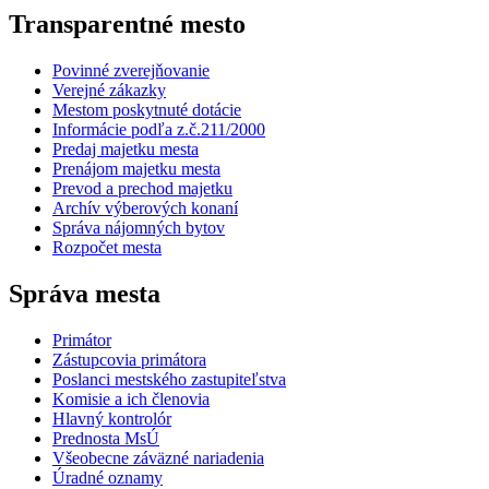
Transparentné mesto
Povinné zverejňovanie
Verejné zákazky
Mestom poskytnuté dotácie
Informácie podľa z.č.211/2000
Predaj majetku mesta
Prenájom majetku mesta
Prevod a prechod majetku
Archív výberových konaní
Správa nájomných bytov
Rozpočet mesta
Správa mesta
Primátor
Zástupcovia primátora
Poslanci mestského zastupiteľstva
Komisie a ich členovia
Hlavný kontrolór
Prednosta MsÚ
Všeobecne záväzné nariadenia
Úradné oznamy