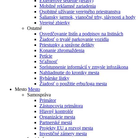
Exteriérové sedenie (terasy)
Mobilné reklamné zariadenia
Osobitné užívanie verejného priestranstva
Šaliansky jarmok, vianočné trhy, slávnosti a hody
Verejné zbierky
Ostatné
Osvedčovanie listín a podpisov na listinách
Žiadosť o trvalé parkovanie vozidla
Priestupky a správne delikty
Konanie zhromaždenia
Petície
Sťažnosť
Sprístupnenie informácií v zmysle infozákona
Nahliadnutie do kroniky mesta
Rybárske lístky
Žiadosť o použitie erbu/loga mesta
Mesto
Mesto
Samospráva
Primátor
Zástupcovia primátora
Hlavný kontrolór
Organizácie mesta
Partnerské mestá
Projekty EU a rozvoj mesta
Investičné zámery mesta