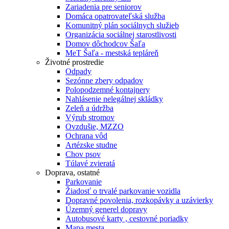
Zariadenia pre seniorov
Domáca opatrovateľská služba
Komunitný plán sociálnych služieb
Organizácia sociálnej starostlivosti
Domov dôchodcov Šaľa
MeT Šaľa - mestská tepláreň
Životné prostredie
Odpady
Sezónne zbery odpadov
Polopodzemné kontajnery
Nahlásenie nelegálnej skládky
Zeleň a údržba
Výrub stromov
Ovzdušie, MZZO
Ochrana vôd
Artézske studne
Chov psov
Túlavé zvieratá
Doprava, ostatné
Parkovanie
Žiadosť o trvalé parkovanie vozidla
Dopravné povolenia, rozkopávky a uzávierky
Územný generel dopravy
Autobusové karty , cestovné poriadky
Mapa mesta