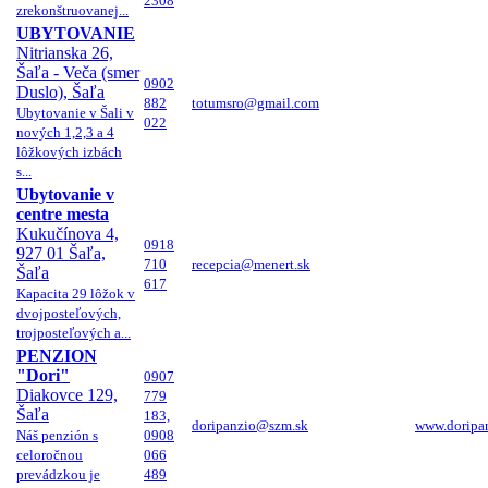
2308
zrekonštruovanej...
UBYTOVANIE
Nitrianska 26,
Šaľa - Veča (smer
0902
Duslo), Šaľa
882
totumsro@gmail.com
Ubytovanie v Šali v
022
nových 1,2,3 a 4
lôžkových izbách
s...
Ubytovanie v
centre mesta
Kukučínova 4,
0918
927 01 Šaľa,
710
recepcia@menert.sk
Šaľa
617
Kapacita 29 lôžok v
dvojposteľových,
trojposteľových a...
PENZION
"Dori"
0907
Diakovce 129,
779
Šaľa
183,
doripanzio@szm.sk
www.doripan
Náš penzión s
0908
celoročnou
066
prevádzkou je
489