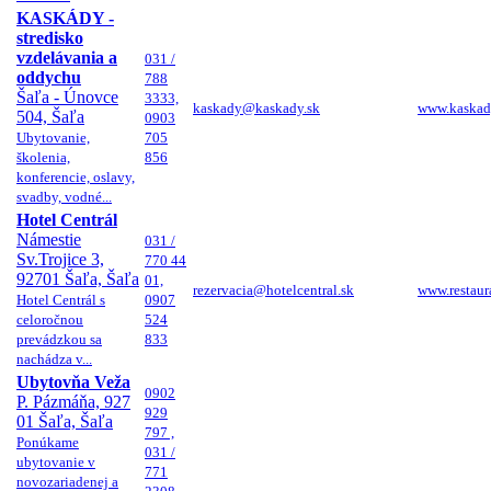
KASKÁDY -
stredisko
vzdelávania a
031 /
oddychu
788
Šaľa - Únovce
3333,
kaskady@kaskady.sk
www.kaskad
504, Šaľa
0903
Ubytovanie,
705
školenia,
856
konferencie, oslavy,
svadby, vodné...
Hotel Centrál
Námestie
031 /
Sv.Trojice 3,
770 44
92701 Šaľa, Šaľa
01,
rezervacia@hotelcentral.sk
www.restaura
Hotel Centrál s
0907
celoročnou
524
prevádzkou sa
833
nachádza v...
Ubytovňa Veža
0902
P. Pázmáňa, 927
929
01 Šaľa, Šaľa
797 ,
Ponúkame
031 /
ubytovanie v
771
novozariadenej a