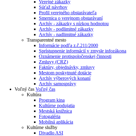
Verejné zákazky
Súťaž návrhov
Profil verejného obstarávateľa
Smernica o verejnom obstarávaní
Archív - zákazky s nízkou hodnotou
Archív - podlimitné zákazky
Archív - nadlimitné zákazky
Transparentné mesto
Informácie podľa z.č.211/2000
Sprístupnenie informácií v zmysle infozákona
Oznámenie protispoločenskej činnosti
Zmluvy (CRZ)
Faktúry, objednávky, zmluvy
Mestom poskytnuté dotácie
Archív výberových konaní
Archív samosprávy
Voľný čas
Voľný čas
Kultúra
Program kina
Kultúrne podujatia
Mestská knižnica
Fotogaléria
Mobilná aplikácia
Kultúrne služby
Divadlo ASI