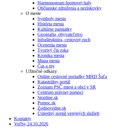
Harmonogram športovej haly
Občianske združenia a neziskovky
O meste
Symboly mesta
História mesta
Kultúrne pamiatky
Geografia, obyvateľstvo
Infraštruktúra, cestovný ruch
Ocenenia mesta
Tvorivý čin roka
Kronika mesta
Mapa mesta
Čas a my
Užitočné odkazy
Online cestovné poriadky MHD Šaľa
Katastrálny portál
Zoznam PSČ miest a obcí v SR
Centrum právnej pomoci
Stopline.sk
Pomoc.sk
Zodpovedne.sk
Ústredný portál verejných služieb
Kontakty
Voľby 24.10.2026