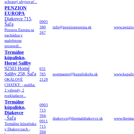
schopný ubytovať...
PENZION
EUROPA
Diakovce 715,
0905
Šaľa
380
info@penzioneuropa.sk
www.penzio
Pension Europa sa
267
nachádza v
malebnom
prostredí...
Termálne
kúpalisko,
Horné Saliby
92503 Horné
031
Saliby 258, Šaľa
785
postmaster@kupaliskohs.sk
www.kupali
OKÁLOVÉ
2129
CHATKY: - spálňa:
2 válendy, 2
rozkladacie...
Termálne
0903
kúpalisko,
715
Diakovce
594,
, Šaľa
diakovce@thermaldiakovce.sk
www.therma
0911
Termálne kúpalisko
715
v Diakovciach -
594