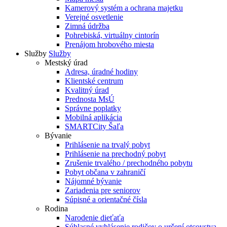
Kamerový systém a ochrana majetku
Verejné osvetlenie
Zimná údržba
Pohrebiská, virtuálny cintorín
Prenájom hrobového miesta
Služby
Služby
Mestský úrad
Adresa, úradné hodiny
Klientské centrum
Kvalitný úrad
Prednosta MsÚ
Správne poplatky
Mobilná aplikácia
SMARTCity Šaľa
Bývanie
Prihlásenie na trvalý pobyt
Prihlásenie na prechodný pobyt
Zrušenie trvalého / prechodného pobytu
Pobyt občana v zahraničí
Nájomné bývanie
Zariadenia pre seniorov
Súpisné a orientačné čísla
Rodina
Narodenie dieťaťa
Súhlasné vyhlásenie rodičov o určení otcovstva