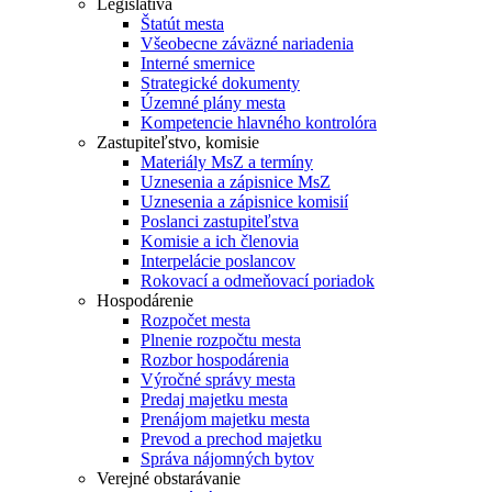
Legislatíva
Štatút mesta
Všeobecne záväzné nariadenia
Interné smernice
Strategické dokumenty
Územné plány mesta
Kompetencie hlavného kontrolóra
Zastupiteľstvo, komisie
Materiály MsZ a termíny
Uznesenia a zápisnice MsZ
Uznesenia a zápisnice komisií
Poslanci zastupiteľstva
Komisie a ich členovia
Interpelácie poslancov
Rokovací a odmeňovací poriadok
Hospodárenie
Rozpočet mesta
Plnenie rozpočtu mesta
Rozbor hospodárenia
Výročné správy mesta
Predaj majetku mesta
Prenájom majetku mesta
Prevod a prechod majetku
Správa nájomných bytov
Verejné obstarávanie