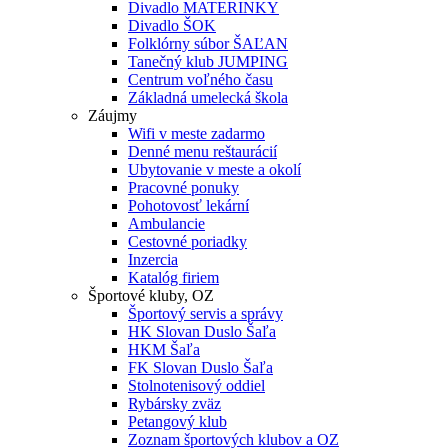
Divadlo MATERINKY
Divadlo ŠOK
Folklórny súbor ŠAĽAN
Tanečný klub JUMPING
Centrum voľného času
Základná umelecká škola
Záujmy
Wifi v meste zadarmo
Denné menu reštaurácií
Ubytovanie v meste a okolí
Pracovné ponuky
Pohotovosť lekární
Ambulancie
Cestovné poriadky
Inzercia
Katalóg firiem
Športové kluby, OZ
Športový servis a správy
HK Slovan Duslo Šaľa
HKM Šaľa
FK Slovan Duslo Šaľa
Stolnotenisový oddiel
Rybársky zväz
Petangový klub
Zoznam športových klubov a OZ