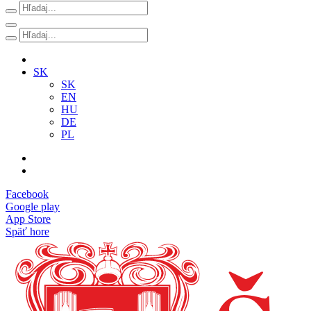
SK
SK
EN
HU
DE
PL
Facebook
Google play
App Store
Späť hore