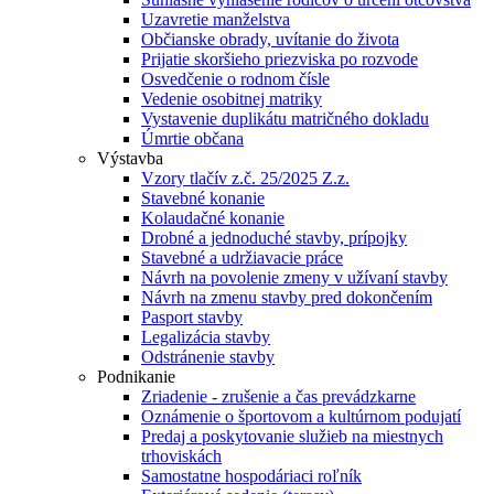
Uzavretie manželstva
Občianske obrady, uvítanie do života
Prijatie skoršieho priezviska po rozvode
Osvedčenie o rodnom čísle
Vedenie osobitnej matriky
Vystavenie duplikátu matričného dokladu
Úmrtie občana
Výstavba
Vzory tlačív z.č. 25/2025 Z.z.
Stavebné konanie
Kolaudačné konanie
Drobné a jednoduché stavby, prípojky
Stavebné a udržiavacie práce
Návrh na povolenie zmeny v užívaní stavby
Návrh na zmenu stavby pred dokončením
Pasport stavby
Legalizácia stavby
Odstránenie stavby
Podnikanie
Zriadenie - zrušenie a čas prevádzkarne
Oznámenie o športovom a kultúrnom podujatí
Predaj a poskytovanie služieb na miestnych
trhoviskách
Samostatne hospodáriaci roľník