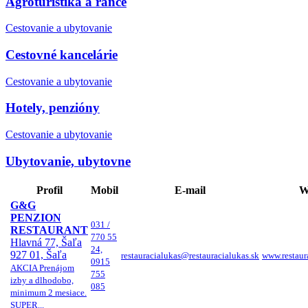
Agroturistika a ranče
Cestovanie a ubytovanie
Cestovné kancelárie
Cestovanie a ubytovanie
Hotely, penzióny
Cestovanie a ubytovanie
Ubytovanie, ubytovne
Profil
Mobil
E-mail
W
G&G
PENZION
031 /
RESTAURANT
770 55
Hlavná 77, Šaľa
24,
927 01, Šaľa
restauracialukas@restauracialukas.sk
www.restaura
0915
AKCIA Prenájom
755
izby a dlhodobo,
085
minimum 2 mesiace.
SUPER...