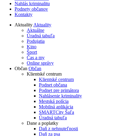
Nahlás kriminalitu
Podnety občanov
Kontakty
Aktuality
Aktuality
Aktuálne
Úradná tabuľa
Podujatia
Kino
Šport
Čas a my
Online správy
Občan
Občan
Klientské centrum
Klientské centrum
Podnet občana
Podnet pre primátora
Nahlásenie kriminality
Mestská polícia
Mobilná aplikácia
SMARTCity Šaľa
Úradná tabuľa
Dane a poplatky
Daň z nehnuteľnosti
Daň za psa