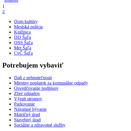
kemping
1
2
Dom kultúry
Mestská polícia
Knižnica
DD Šaľa
OSS Šaľa
Met Šaľa
CvČ Šaľa
Potrebujem vybaviť
Daň z nehnuteľnosti
Miestny poplatok za komunálne odpady
Osvedčovanie podpisov
Zber odpadov
Výrub stromov
Parkovanie
Nájomné bývanie
Matričný úrad
Stavebný úrad
Sociálne a zdravotné služby