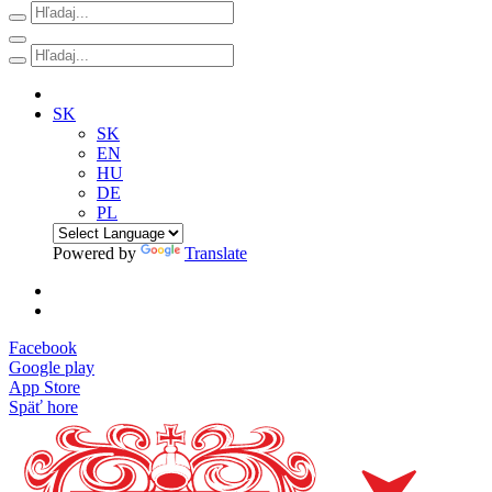
SK
SK
EN
HU
DE
PL
Powered by
Translate
Facebook
Google play
App Store
Späť hore