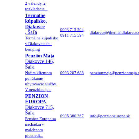
2 válendy, 2
rozkladacie...
Termálne
kúpalisko,
Diakovce
0903 715 594,
, Šaľa
diakovce@thermaldiakovce.
0911 715 594
Termálne kúpalisko
v Diakovciach -
kemping
Penzión Maja
Diakovce 146,
Šaľa
Našim klientom
0903 207 688
penzionmaja@penzionmaja.
ponúkame
ubytovacie služby.
V penzióne je...
PENZION
EUROPA
Diakovce 715,
Šaľa
0905 380 267
info@penzioneuropa.sk
Pension Europa sa
nachádza v
malebnom
prostredí...