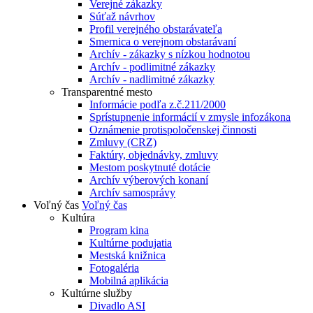
Verejné zákazky
Súťaž návrhov
Profil verejného obstarávateľa
Smernica o verejnom obstarávaní
Archív - zákazky s nízkou hodnotou
Archív - podlimitné zákazky
Archív - nadlimitné zákazky
Transparentné mesto
Informácie podľa z.č.211/2000
Sprístupnenie informácií v zmysle infozákona
Oznámenie protispoločenskej činnosti
Zmluvy (CRZ)
Faktúry, objednávky, zmluvy
Mestom poskytnuté dotácie
Archív výberových konaní
Archív samosprávy
Voľný čas
Voľný čas
Kultúra
Program kina
Kultúrne podujatia
Mestská knižnica
Fotogaléria
Mobilná aplikácia
Kultúrne služby
Divadlo ASI