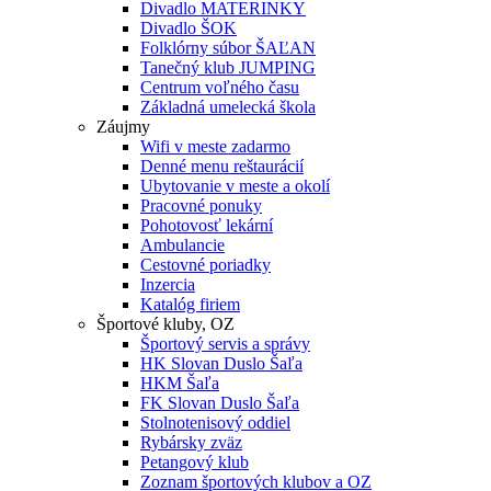
Divadlo MATERINKY
Divadlo ŠOK
Folklórny súbor ŠAĽAN
Tanečný klub JUMPING
Centrum voľného času
Základná umelecká škola
Záujmy
Wifi v meste zadarmo
Denné menu reštaurácií
Ubytovanie v meste a okolí
Pracovné ponuky
Pohotovosť lekární
Ambulancie
Cestovné poriadky
Inzercia
Katalóg firiem
Športové kluby, OZ
Športový servis a správy
HK Slovan Duslo Šaľa
HKM Šaľa
FK Slovan Duslo Šaľa
Stolnotenisový oddiel
Rybársky zväz
Petangový klub
Zoznam športových klubov a OZ