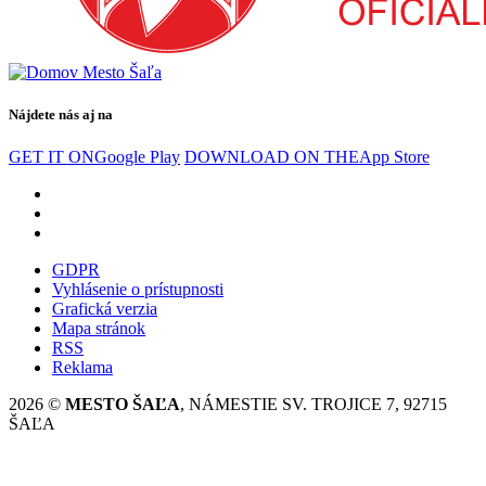
Nájdete nás aj na
GET IT ON
Google Play
DOWNLOAD ON THE
App Store
GDPR
Vyhlásenie o prístupnosti
Grafická verzia
Mapa stránok
RSS
Reklama
2026 ©
MESTO ŠAĽA
, NÁMESTIE SV. TROJICE 7, 92715
ŠAĽA