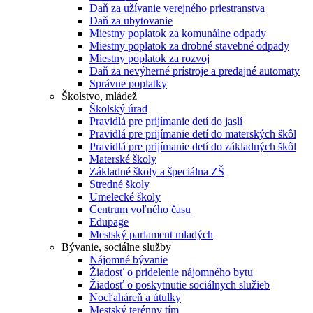
Daň za užívanie verejného priestranstva
Daň za ubytovanie
Miestny poplatok za komunálne odpady
Miestny poplatok za drobné stavebné odpady
Miestny poplatok za rozvoj
Daň za nevýherné prístroje a predajné automaty
Správne poplatky
Školstvo, mládež
Školský úrad
Pravidlá pre prijímanie detí do jaslí
Pravidlá pre prijímanie detí do materských škôl
Pravidlá pre prijímanie detí do základných škôl
Materské školy
Základné školy a špeciálna ZŠ
Stredné školy
Umelecké školy
Centrum voľného času
Edupage
Mestský parlament mladých
Bývanie, sociálne služby
Nájomné bývanie
Žiadosť o pridelenie nájomného bytu
Žiadosť o poskytnutie sociálnych služieb
Nocľaháreň a útulky
Mestský terénny tím