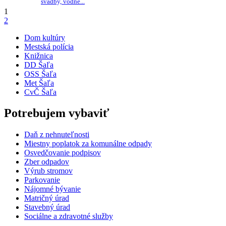
svadby, vodné...
1
2
Dom kultúry
Mestská polícia
Knižnica
DD Šaľa
OSS Šaľa
Met Šaľa
CvČ Šaľa
Potrebujem vybaviť
Daň z nehnuteľnosti
Miestny poplatok za komunálne odpady
Osvedčovanie podpisov
Zber odpadov
Výrub stromov
Parkovanie
Nájomné bývanie
Matričný úrad
Stavebný úrad
Sociálne a zdravotné služby