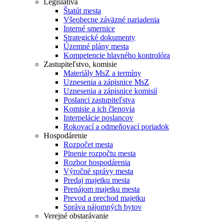
Legislatíva
Štatút mesta
Všeobecne záväzné nariadenia
Interné smernice
Strategické dokumenty
Územné plány mesta
Kompetencie hlavného kontrolóra
Zastupiteľstvo, komisie
Materiály MsZ a termíny
Uznesenia a zápisnice MsZ
Uznesenia a zápisnice komisií
Poslanci zastupiteľstva
Komisie a ich členovia
Interpelácie poslancov
Rokovací a odmeňovací poriadok
Hospodárenie
Rozpočet mesta
Plnenie rozpočtu mesta
Rozbor hospodárenia
Výročné správy mesta
Predaj majetku mesta
Prenájom majetku mesta
Prevod a prechod majetku
Správa nájomných bytov
Verejné obstarávanie