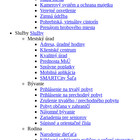
Kamerový systém a ochrana majetku
Verejné osvetlenie
Zimná údržba
Pohrebiská, virtuálny cintorín
Prenájom hrobového miesta
Služby
Služby
Mestský úrad
Adresa, úradné hodiny
Klientské centrum
Kvalitný úrad
Prednosta MsÚ
Správne poplatky
Mobilná aplikácia
SMARTCity Šaľa
Bývanie
Prihlásenie na trvalý pobyt
Prihlásenie na prechodný pobyt
Zrušenie trvalého / prechodného pobytu
Pobyt občana v zahraničí
Nájomné bývanie
Zariadenia pre seniorov
Súpisné a orientačné čísla
Rodina
Narodenie dieťaťa
Súhlasné vyhlásenie rodičov o určení otcovstva