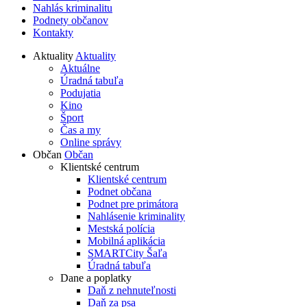
Nahlás kriminalitu
Podnety občanov
Kontakty
Aktuality
Aktuality
Aktuálne
Úradná tabuľa
Podujatia
Kino
Šport
Čas a my
Online správy
Občan
Občan
Klientské centrum
Klientské centrum
Podnet občana
Podnet pre primátora
Nahlásenie kriminality
Mestská polícia
Mobilná aplikácia
SMARTCity Šaľa
Úradná tabuľa
Dane a poplatky
Daň z nehnuteľnosti
Daň za psa