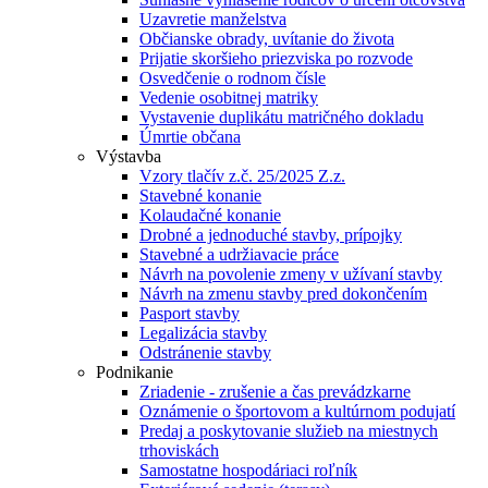
Uzavretie manželstva
Občianske obrady, uvítanie do života
Prijatie skoršieho priezviska po rozvode
Osvedčenie o rodnom čísle
Vedenie osobitnej matriky
Vystavenie duplikátu matričného dokladu
Úmrtie občana
Výstavba
Vzory tlačív z.č. 25/2025 Z.z.
Stavebné konanie
Kolaudačné konanie
Drobné a jednoduché stavby, prípojky
Stavebné a udržiavacie práce
Návrh na povolenie zmeny v užívaní stavby
Návrh na zmenu stavby pred dokončením
Pasport stavby
Legalizácia stavby
Odstránenie stavby
Podnikanie
Zriadenie - zrušenie a čas prevádzkarne
Oznámenie o športovom a kultúrnom podujatí
Predaj a poskytovanie služieb na miestnych
trhoviskách
Samostatne hospodáriaci roľník