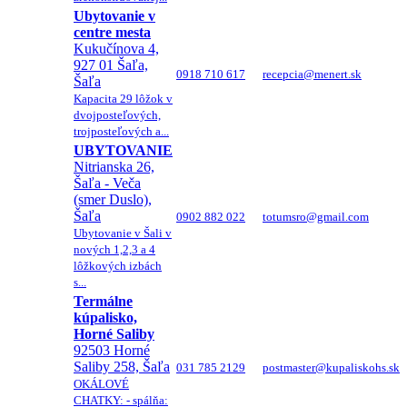
Ubytovanie v
centre mesta
Kukučínova 4,
927 01 Šaľa,
0918 710 617
recepcia@menert.sk
Šaľa
Kapacita 29 lôžok v
dvojposteľových,
trojposteľových a...
UBYTOVANIE
Nitrianska 26,
Šaľa - Veča
(smer Duslo),
Šaľa
0902 882 022
totumsro@gmail.com
Ubytovanie v Šali v
nových 1,2,3 a 4
lôžkových izbách
s...
Termálne
kúpalisko,
Horné Saliby
92503 Horné
Saliby 258, Šaľa
031 785 2129
postmaster@kupaliskohs.sk
OKÁLOVÉ
CHATKY: - spálňa: