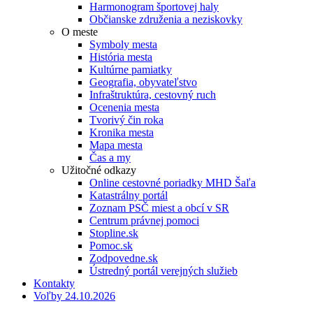
Harmonogram športovej haly
Občianske združenia a neziskovky
O meste
Symboly mesta
História mesta
Kultúrne pamiatky
Geografia, obyvateľstvo
Infraštruktúra, cestovný ruch
Ocenenia mesta
Tvorivý čin roka
Kronika mesta
Mapa mesta
Čas a my
Užitočné odkazy
Online cestovné poriadky MHD Šaľa
Katastrálny portál
Zoznam PSČ miest a obcí v SR
Centrum právnej pomoci
Stopline.sk
Pomoc.sk
Zodpovedne.sk
Ústredný portál verejných služieb
Kontakty
Voľby 24.10.2026