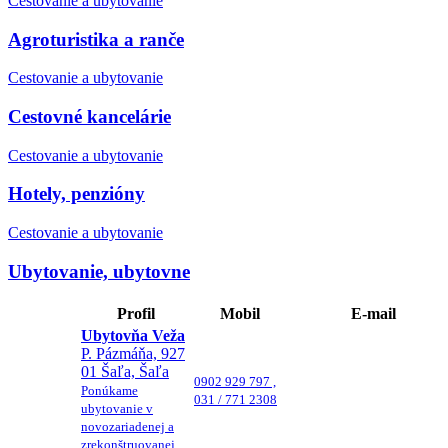
Cestovanie a ubytovanie
Agroturistika a ranče
Cestovanie a ubytovanie
Cestovné kancelárie
Cestovanie a ubytovanie
Hotely, penzióny
Cestovanie a ubytovanie
Ubytovanie, ubytovne
Profil
Mobil
E-mail
Ubytovňa Veža
P. Pázmáňa, 927
01 Šaľa, Šaľa
0902 929 797 ,
Ponúkame
031 / 771 2308
ubytovanie v
novozariadenej a
zrekonštruovanej...