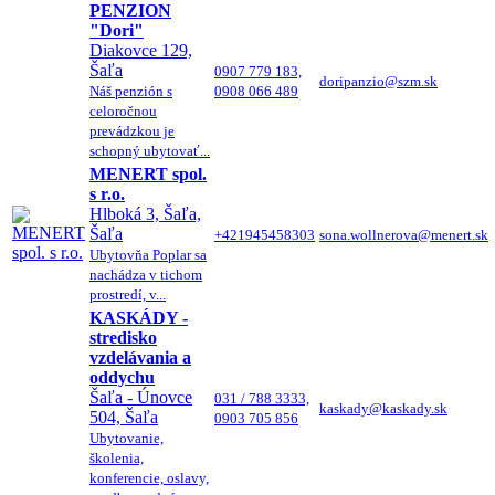
PENZION
"Dori"
Diakovce 129,
Šaľa
0907 779 183,
doripanzio@szm.sk
Náš penzión s
0908 066 489
celoročnou
prevádzkou je
schopný ubytovať...
MENERT spol.
s r.o.
Hlboká 3, Šaľa,
Šaľa
+421945458303
sona.wollnerova@menert.sk
Ubytovňa Poplar sa
nachádza v tichom
prostredí, v...
KASKÁDY -
stredisko
vzdelávania a
oddychu
Šaľa - Únovce
031 / 788 3333,
kaskady@kaskady.sk
504, Šaľa
0903 705 856
Ubytovanie,
školenia,
konferencie, oslavy,