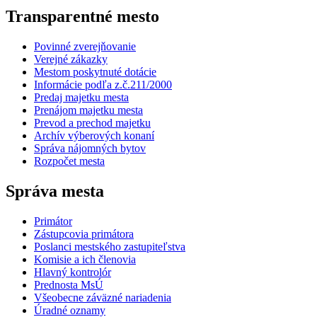
Transparentné mesto
Povinné zverejňovanie
Verejné zákazky
Mestom poskytnuté dotácie
Informácie podľa z.č.211/2000
Predaj majetku mesta
Prenájom majetku mesta
Prevod a prechod majetku
Archív výberových konaní
Správa nájomných bytov
Rozpočet mesta
Správa mesta
Primátor
Zástupcovia primátora
Poslanci mestského zastupiteľstva
Komisie a ich členovia
Hlavný kontrolór
Prednosta MsÚ
Všeobecne záväzné nariadenia
Úradné oznamy