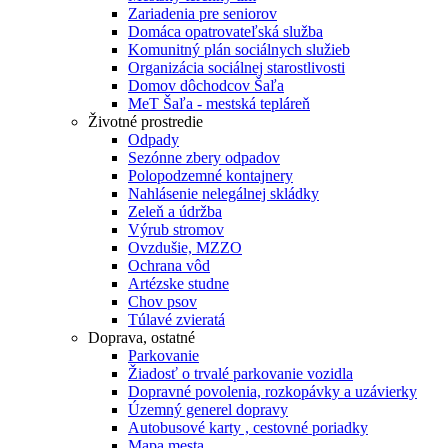
Zariadenia pre seniorov
Domáca opatrovateľská služba
Komunitný plán sociálnych služieb
Organizácia sociálnej starostlivosti
Domov dôchodcov Šaľa
MeT Šaľa - mestská tepláreň
Životné prostredie
Odpady
Sezónne zbery odpadov
Polopodzemné kontajnery
Nahlásenie nelegálnej skládky
Zeleň a údržba
Výrub stromov
Ovzdušie, MZZO
Ochrana vôd
Artézske studne
Chov psov
Túlavé zvieratá
Doprava, ostatné
Parkovanie
Žiadosť o trvalé parkovanie vozidla
Dopravné povolenia, rozkopávky a uzávierky
Územný generel dopravy
Autobusové karty , cestovné poriadky
Mapa mesta