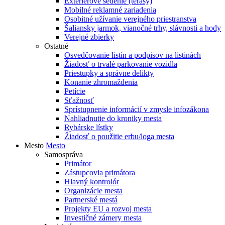
Exteriérové sedenie (terasy)
Mobilné reklamné zariadenia
Osobitné užívanie verejného priestranstva
Šaliansky jarmok, vianočné trhy, slávnosti a hody
Verejné zbierky
Ostatné
Osvedčovanie listín a podpisov na listinách
Žiadosť o trvalé parkovanie vozidla
Priestupky a správne delikty
Konanie zhromaždenia
Petície
Sťažnosť
Sprístupnenie informácií v zmysle infozákona
Nahliadnutie do kroniky mesta
Rybárske lístky
Žiadosť o použitie erbu/loga mesta
Mesto
Mesto
Samospráva
Primátor
Zástupcovia primátora
Hlavný kontrolór
Organizácie mesta
Partnerské mestá
Projekty EU a rozvoj mesta
Investičné zámery mesta