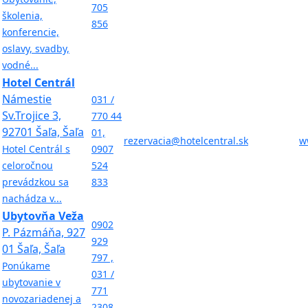
705
školenia,
856
konferencie,
oslavy, svadby,
vodné...
Hotel Centrál
Námestie
031 /
Sv.Trojice 3,
770 44
92701 Šaľa, Šaľa
01,
rezervacia@hotelcentral.sk
w
Hotel Centrál s
0907
celoročnou
524
prevádzkou sa
833
nachádza v...
Ubytovňa Veža
0902
P. Pázmáňa, 927
929
01 Šaľa, Šaľa
797 ,
Ponúkame
031 /
ubytovanie v
771
novozariadenej a
2308