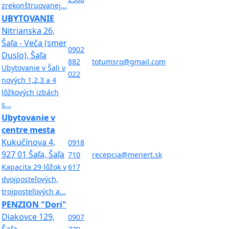
zrekonštruovanej...
UBYTOVANIE
Nitrianska 26,
Šaľa - Veča (smer
0902
Duslo), Šaľa
882
totumsro@gmail.com
Ubytovanie v Šali v
022
nových 1,2,3 a 4
lôžkových izbách
s...
Ubytovanie v
centre mesta
Kukučínova 4,
0918
927 01 Šaľa, Šaľa
710
recepcia@menert.sk
Kapacita 29 lôžok v
617
dvojposteľových,
trojposteľových a...
PENZION "Dori"
Diakovce 129,
0907