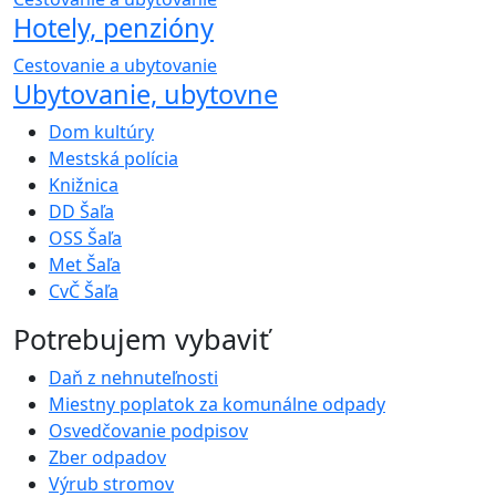
Hotely, penzióny
Cestovanie a ubytovanie
Ubytovanie, ubytovne
Dom kultúry
Mestská polícia
Knižnica
DD Šaľa
OSS Šaľa
Met Šaľa
CvČ Šaľa
Potrebujem vybaviť
Daň z nehnuteľnosti
Miestny poplatok za komunálne odpady
Osvedčovanie podpisov
Zber odpadov
Výrub stromov