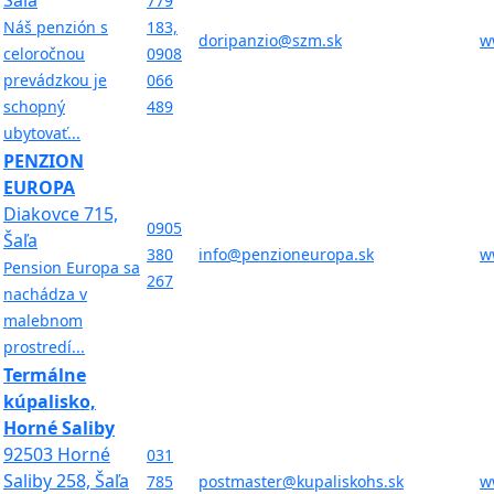
Šaľa
779
Náš penzión s
183,
doripanzio@szm.sk
w
celoročnou
0908
prevádzkou je
066
schopný
489
ubytovať...
PENZION
EUROPA
Diakovce 715,
0905
Šaľa
380
info@penzioneuropa.sk
w
Pension Europa sa
267
nachádza v
malebnom
prostredí...
Termálne
kúpalisko,
Horné Saliby
92503 Horné
031
Saliby 258, Šaľa
785
postmaster@kupaliskohs.sk
w