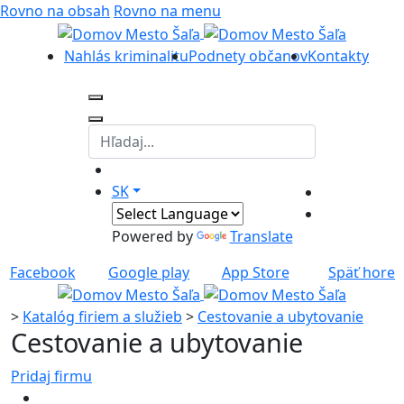
Rovno na obsah
Rovno na menu
Nahlás kriminalitu
Podnety občanov
Kontakty
SK
Powered by
Translate
Facebook
Google play
App Store
Späť hore
>
Katalóg firiem a služieb
>
Cestovanie a ubytovanie
Cestovanie a ubytovanie
Pridaj firmu