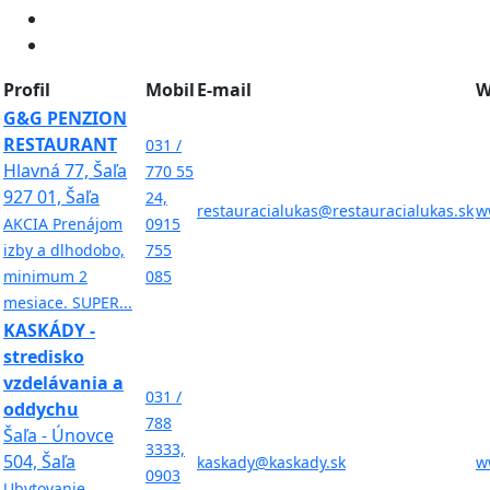
Profil
Mobil
E-mail
W
G&G PENZION
RESTAURANT
031 /
Hlavná 77, Šaľa
770 55
927 01, Šaľa
24,
restauracialukas@restauracialukas.sk
w
AKCIA Prenájom
0915
izby a dlhodobo,
755
minimum 2
085
mesiace. SUPER...
KASKÁDY -
stredisko
vzdelávania a
031 /
oddychu
788
Šaľa - Únovce
3333,
504, Šaľa
kaskady@kaskady.sk
w
0903
Ubytovanie,