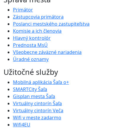
Primátor
Zástupcovia primátora
Poslanci mestského zastupiteľstva
Komisie a ich členovia
Hlavný kontrolór
Prednosta MsÚ
Všeobecne záväzné nariadenia
Úradné oznamy
Užitočné služby
Mobilná aplikácia Šaľa o+
SMARTCity Šaľa
Gisplan mesta Šaľa
Virtuálny cintorín Šaľa
Virtuálny cintorín Veča
Wifi v meste zadarmo
Wifi4EU