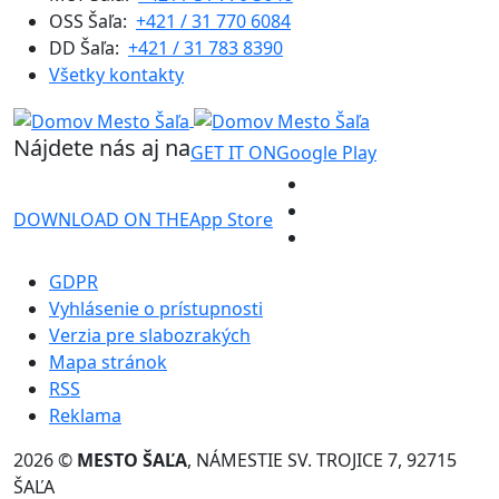
OSS Šaľa:
+421 / 31 770 6084
DD Šaľa:
+421 / 31 783 8390
Všetky kontakty
Nájdete nás aj na
GET IT ON
Google Play
DOWNLOAD ON THE
App Store
GDPR
Vyhlásenie o prístupnosti
Verzia pre slabozrakých
Mapa stránok
RSS
Reklama
2026 ©
MESTO ŠAĽA
, NÁMESTIE SV. TROJICE 7, 92715
ŠAĽA