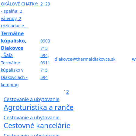
OKÁLOVÉ CHATKY:
2129
- spálňa: 2
válendy, 2
rozkladacie...
Termálne
kúpalisko,
0903
Diakovce
715
, Šaľa
594,
diakovce@thermaldiakovce.sk
w
Termálne
0911
kúpalisko v
715
Diakovciach -
594
kemping
1
2
Cestovanie a ubytovanie
Agroturistika a ranče
Cestovanie a ubytovanie
Cestovné kancelárie
Cestovanie a ubytovanie