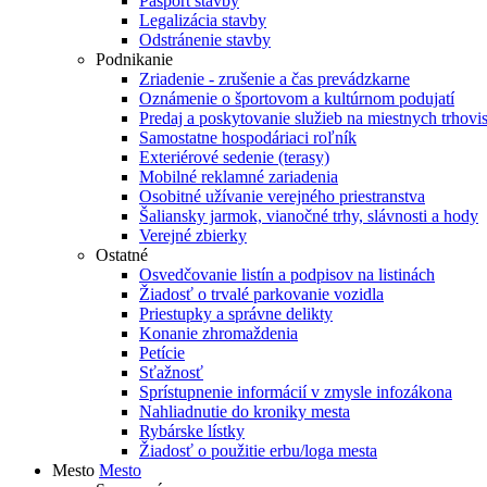
Pasport stavby
Legalizácia stavby
Odstránenie stavby
Podnikanie
Zriadenie - zrušenie a čas prevádzkarne
Oznámenie o športovom a kultúrnom podujatí
Predaj a poskytovanie služieb na miestnych trhovi
Samostatne hospodáriaci roľník
Exteriérové sedenie (terasy)
Mobilné reklamné zariadenia
Osobitné užívanie verejného priestranstva
Šaliansky jarmok, vianočné trhy, slávnosti a hody
Verejné zbierky
Ostatné
Osvedčovanie listín a podpisov na listinách
Žiadosť o trvalé parkovanie vozidla
Priestupky a správne delikty
Konanie zhromaždenia
Petície
Sťažnosť
Sprístupnenie informácií v zmysle infozákona
Nahliadnutie do kroniky mesta
Rybárske lístky
Žiadosť o použitie erbu/loga mesta
Mesto
Mesto