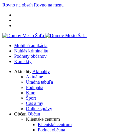
Rovno na obsah
Rovno na menu
Mobilná aplikácia
Nahlás kriminalitu
Podnety občanov
Kontakty
Aktuality
Aktuality
Aktuálne
Úradná tabuľa
Podujatia
Kino
Šport
Čas a my
Online správy
Občan
Občan
Klientské centrum
Klientské centrum
Podnet občana