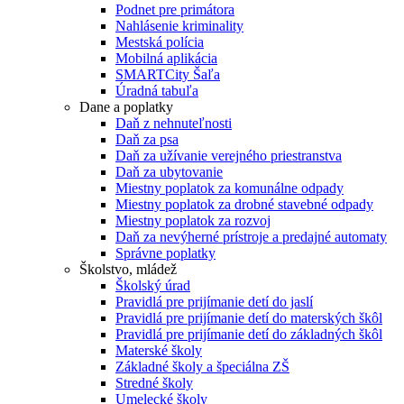
Podnet pre primátora
Nahlásenie kriminality
Mestská polícia
Mobilná aplikácia
SMARTCity Šaľa
Úradná tabuľa
Dane a poplatky
Daň z nehnuteľnosti
Daň za psa
Daň za užívanie verejného priestranstva
Daň za ubytovanie
Miestny poplatok za komunálne odpady
Miestny poplatok za drobné stavebné odpady
Miestny poplatok za rozvoj
Daň za nevýherné prístroje a predajné automaty
Správne poplatky
Školstvo, mládež
Školský úrad
Pravidlá pre prijímanie detí do jaslí
Pravidlá pre prijímanie detí do materských škôl
Pravidlá pre prijímanie detí do základných škôl
Materské školy
Základné školy a špeciálna ZŠ
Stredné školy
Umelecké školy