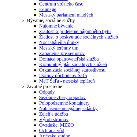
Centrum voľného času
Edupage
Mestský parlament mladých
Bývanie, sociálne služby
Nájomné bývanie
Žiadosť o pridelenie nájomného bytu
Žiadosť o poskytnutie sociálnych služieb
Nocľaháreň a útulky
Mestský terénny tím
Zariadenia pre seniorov
Domáca opatrovateľská služba
Komunitný plán sociálnych služieb
Organizácia sociálnej starostlivosti
Domov dôchodcov Šaľa
MeT Šaľa - mestská tepláreň
Životné prostredie
Odpady
Sezónne zbery odpadov
Polopodzemné kontajnery
Nahlásenie nelegálnej skládky
Zeleň a údržba
Výrub stromov
Ovzdušie, MZZO
Ochrana vôd
Artézske studne