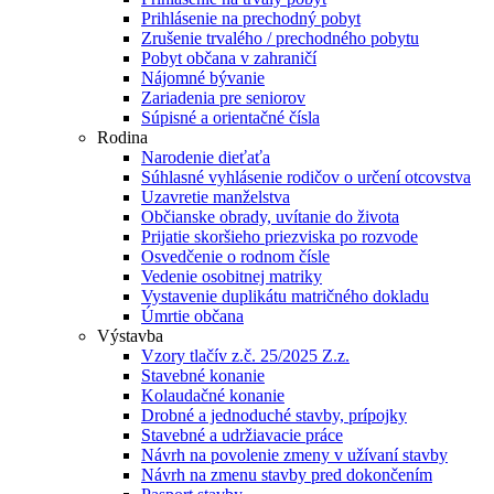
Prihlásenie na prechodný pobyt
Zrušenie trvalého / prechodného pobytu
Pobyt občana v zahraničí
Nájomné bývanie
Zariadenia pre seniorov
Súpisné a orientačné čísla
Rodina
Narodenie dieťaťa
Súhlasné vyhlásenie rodičov o určení otcovstva
Uzavretie manželstva
Občianske obrady, uvítanie do života
Prijatie skoršieho priezviska po rozvode
Osvedčenie o rodnom čísle
Vedenie osobitnej matriky
Vystavenie duplikátu matričného dokladu
Úmrtie občana
Výstavba
Vzory tlačív z.č. 25/2025 Z.z.
Stavebné konanie
Kolaudačné konanie
Drobné a jednoduché stavby, prípojky
Stavebné a udržiavacie práce
Návrh na povolenie zmeny v užívaní stavby
Návrh na zmenu stavby pred dokončením