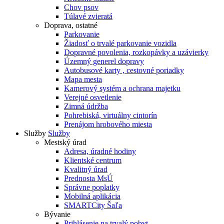
Chov psov
Túlavé zvieratá
Doprava, ostatné
Parkovanie
Žiadosť o trvalé parkovanie vozidla
Dopravné povolenia, rozkopávky a uzávierky
Územný generel dopravy
Autobusové karty , cestovné poriadky
Mapa mesta
Kamerový systém a ochrana majetku
Verejné osvetlenie
Zimná údržba
Pohrebiská, virtuálny cintorín
Prenájom hrobového miesta
Služby
Služby
Mestský úrad
Adresa, úradné hodiny
Klientské centrum
Kvalitný úrad
Prednosta MsÚ
Správne poplatky
Mobilná aplikácia
SMARTCity Šaľa
Bývanie
Prihlásenie na trvalý pobyt