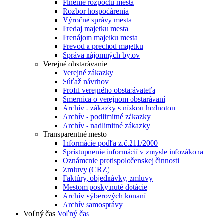
Plnenie rozpočtu mesta
Rozbor hospodárenia
Výročné správy mesta
Predaj majetku mesta
Prenájom majetku mesta
Prevod a prechod majetku
Správa nájomných bytov
Verejné obstarávanie
Verejné zákazky
Súťaž návrhov
Profil verejného obstarávateľa
Smernica o verejnom obstarávaní
Archív - zákazky s nízkou hodnotou
Archív - podlimitné zákazky
Archív - nadlimitné zákazky
Transparentné mesto
Informácie podľa z.č.211/2000
Sprístupnenie informácií v zmysle infozákona
Oznámenie protispoločenskej činnosti
Zmluvy (CRZ)
Faktúry, objednávky, zmluvy
Mestom poskytnuté dotácie
Archív výberových konaní
Archív samosprávy
Voľný čas
Voľný čas