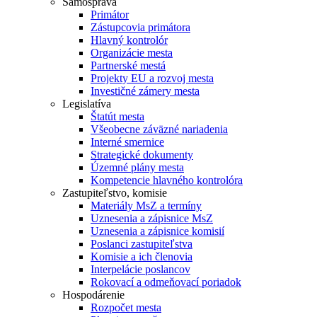
Samospráva
Primátor
Zástupcovia primátora
Hlavný kontrolór
Organizácie mesta
Partnerské mestá
Projekty EU a rozvoj mesta
Investičné zámery mesta
Legislatíva
Štatút mesta
Všeobecne záväzné nariadenia
Interné smernice
Strategické dokumenty
Územné plány mesta
Kompetencie hlavného kontrolóra
Zastupiteľstvo, komisie
Materiály MsZ a termíny
Uznesenia a zápisnice MsZ
Uznesenia a zápisnice komisií
Poslanci zastupiteľstva
Komisie a ich členovia
Interpelácie poslancov
Rokovací a odmeňovací poriadok
Hospodárenie
Rozpočet mesta