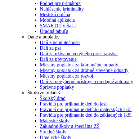
Podnet pre primátora
Nahlásenie kriminality
Mestská polícia
Mobilná aplikácia
SMARTCity Šaľa
Úradná tabuľa
Dane a poplatky
Daň z nehnuteľnosti
Daň za psa
Daň za užívanie verejného priestranstva
Daň za ubytovanie
Miestny poplatok za komunálne odpady
Miestny poplatok za drobné stavebné odpady
Miestny poplatok za rozvoj
Daň za nevýherné prístroje a predajné automaty
Správne poplatky
Školstvo, mládež
Školský úrad
Pravidlá pre prijímanie detí do jaslí
Pravidlá pre prijímanie detí do materských škôl
Pravidlá pre prijímanie detí do základných škôl
Materské školy
Základné školy a špeciálna ZŠ
Stredné školy
Umelecké školy