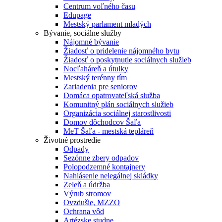
Centrum voľného času
Edupage
Mestský parlament mladých
Bývanie, sociálne služby
Nájomné bývanie
Žiadosť o pridelenie nájomného bytu
Žiadosť o poskytnutie sociálnych služieb
Nocľaháreň a útulky
Mestský terénny tím
Zariadenia pre seniorov
Domáca opatrovateľská služba
Komunitný plán sociálnych služieb
Organizácia sociálnej starostlivosti
Domov dôchodcov Šaľa
MeT Šaľa - mestská tepláreň
Životné prostredie
Odpady
Sezónne zbery odpadov
Polopodzemné kontajnery
Nahlásenie nelegálnej skládky
Zeleň a údržba
Výrub stromov
Ovzdušie, MZZO
Ochrana vôd
Artézske studne