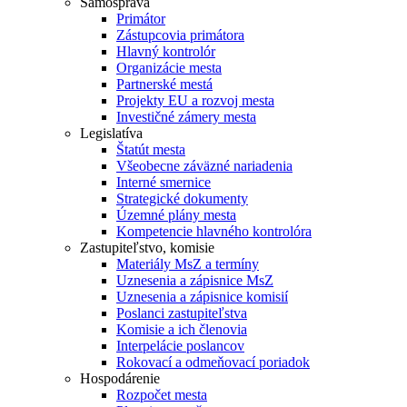
Samospráva
Primátor
Zástupcovia primátora
Hlavný kontrolór
Organizácie mesta
Partnerské mestá
Projekty EU a rozvoj mesta
Investičné zámery mesta
Legislatíva
Štatút mesta
Všeobecne záväzné nariadenia
Interné smernice
Strategické dokumenty
Územné plány mesta
Kompetencie hlavného kontrolóra
Zastupiteľstvo, komisie
Materiály MsZ a termíny
Uznesenia a zápisnice MsZ
Uznesenia a zápisnice komisií
Poslanci zastupiteľstva
Komisie a ich členovia
Interpelácie poslancov
Rokovací a odmeňovací poriadok
Hospodárenie
Rozpočet mesta