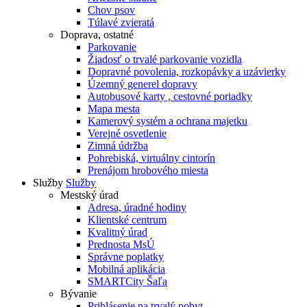
Chov psov
Túlavé zvieratá
Doprava, ostatné
Parkovanie
Žiadosť o trvalé parkovanie vozidla
Dopravné povolenia, rozkopávky a uzávierky
Územný generel dopravy
Autobusové karty , cestovné poriadky
Mapa mesta
Kamerový systém a ochrana majetku
Verejné osvetlenie
Zimná údržba
Pohrebiská, virtuálny cintorín
Prenájom hrobového miesta
Služby
Služby
Mestský úrad
Adresa, úradné hodiny
Klientské centrum
Kvalitný úrad
Prednosta MsÚ
Správne poplatky
Mobilná aplikácia
SMARTCity Šaľa
Bývanie
Prihlásenie na trvalý pobyt