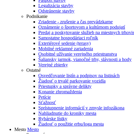
Pasport stavby
Legalizácia stavby
Odstránenie stavby
Podnikanie
Zriadenie - zrušenie a čas prevádzkarne
Oznámenie o športovom a kultúrnom podujatí
Predaj a poskytovanie služieb na miestnych trhovi
Samostatne hospodáriaci roľník
Exteriérové sedenie (terasy)
Mobilné reklamné zariadenia
Osobitné užívanie verejného priestranstva
Šaliansky jarmok, vianočné trhy, slávnosti a hody
Verejné zbierky
Ostatné
Osvedčovanie listín a podpisov na listinách
Žiadosť o trvalé parkovanie vozidla
Priestupky a správne delikty
Konanie zhromaždenia
Petície
Sťažnosť
Sprístupnenie informácií v zmysle infozákona
Nahliadnutie do kroniky mesta
Rybárske lístky
Žiadosť o použitie erbu/loga mesta
Mesto
Mesto