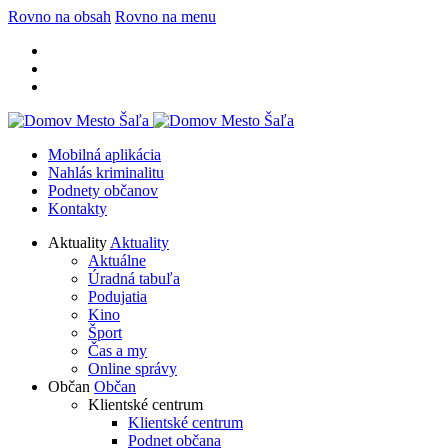
Rovno na obsah
Rovno na menu
Mobilná aplikácia
Nahlás kriminalitu
Podnety občanov
Kontakty
Aktuality
Aktuality
Aktuálne
Úradná tabuľa
Podujatia
Kino
Šport
Čas a my
Online správy
Občan
Občan
Klientské centrum
Klientské centrum
Podnet občana