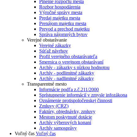
Plnenie rozpočtu mesta
Rozbor hospodárenia
Výročné správy mesta
Predaj majetku mesta
Prenájom majetku mesta
Prevod a prechod majetku
Správa nájomných bytov
Verejné obstarávanie
Verejné zákazky
Súťaž návrhov
Profil verejného obstarávateľa
Smernica o verejnom obstarávaní
Archív - zákazky s nízkou hodnotou
Archív - podlimitné zákazky
Archív - nadlimitné zákazky
Transparentné mesto
Informácie podľa z.č.211/2000
Sprístupnenie informácií v zmysle infozákona
Oznámenie protispoločenskej činnosti
Zmluvy (CRZ)
Faktúry, objednávky, zmluvy
Mestom poskytnuté dotácie
Archív výberových konaní
Archív samosprávy
Voľný čas
Voľný čas