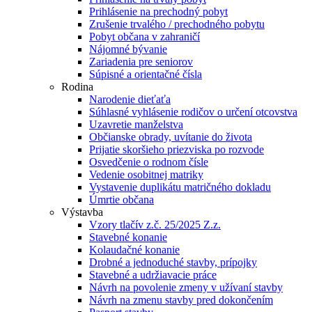
Prihlásenie na prechodný pobyt
Zrušenie trvalého / prechodného pobytu
Pobyt občana v zahraničí
Nájomné bývanie
Zariadenia pre seniorov
Súpisné a orientačné čísla
Rodina
Narodenie dieťaťa
Súhlasné vyhlásenie rodičov o určení otcovstva
Uzavretie manželstva
Občianske obrady, uvítanie do života
Prijatie skoršieho priezviska po rozvode
Osvedčenie o rodnom čísle
Vedenie osobitnej matriky
Vystavenie duplikátu matričného dokladu
Úmrtie občana
Výstavba
Vzory tlačív z.č. 25/2025 Z.z.
Stavebné konanie
Kolaudačné konanie
Drobné a jednoduché stavby, prípojky
Stavebné a udržiavacie práce
Návrh na povolenie zmeny v užívaní stavby
Návrh na zmenu stavby pred dokončením