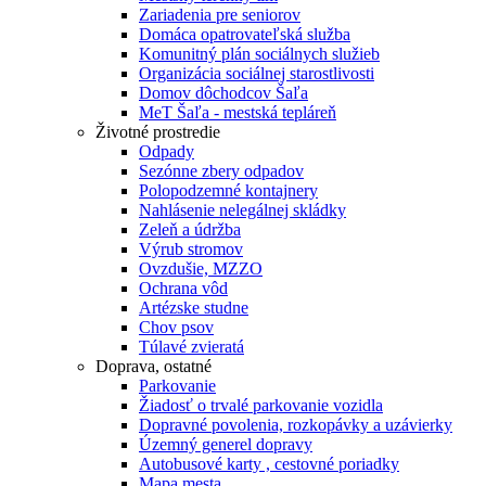
Zariadenia pre seniorov
Domáca opatrovateľská služba
Komunitný plán sociálnych služieb
Organizácia sociálnej starostlivosti
Domov dôchodcov Šaľa
MeT Šaľa - mestská tepláreň
Životné prostredie
Odpady
Sezónne zbery odpadov
Polopodzemné kontajnery
Nahlásenie nelegálnej skládky
Zeleň a údržba
Výrub stromov
Ovzdušie, MZZO
Ochrana vôd
Artézske studne
Chov psov
Túlavé zvieratá
Doprava, ostatné
Parkovanie
Žiadosť o trvalé parkovanie vozidla
Dopravné povolenia, rozkopávky a uzávierky
Územný generel dopravy
Autobusové karty , cestovné poriadky
Mapa mesta