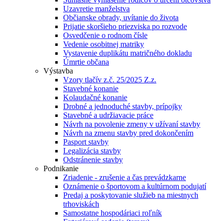
Uzavretie manželstva
Občianske obrady, uvítanie do života
Prijatie skoršieho priezviska po rozvode
Osvedčenie o rodnom čísle
Vedenie osobitnej matriky
Vystavenie duplikátu matričného dokladu
Úmrtie občana
Výstavba
Vzory tlačív z.č. 25/2025 Z.z.
Stavebné konanie
Kolaudačné konanie
Drobné a jednoduché stavby, prípojky
Stavebné a udržiavacie práce
Návrh na povolenie zmeny v užívaní stavby
Návrh na zmenu stavby pred dokončením
Pasport stavby
Legalizácia stavby
Odstránenie stavby
Podnikanie
Zriadenie - zrušenie a čas prevádzkarne
Oznámenie o športovom a kultúrnom podujatí
Predaj a poskytovanie služieb na miestnych
trhoviskách
Samostatne hospodáriaci roľník