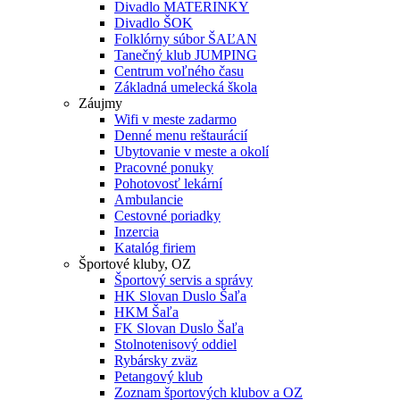
Divadlo MATERINKY
Divadlo ŠOK
Folklórny súbor ŠAĽAN
Tanečný klub JUMPING
Centrum voľného času
Základná umelecká škola
Záujmy
Wifi v meste zadarmo
Denné menu reštaurácií
Ubytovanie v meste a okolí
Pracovné ponuky
Pohotovosť lekární
Ambulancie
Cestovné poriadky
Inzercia
Katalóg firiem
Športové kluby, OZ
Športový servis a správy
HK Slovan Duslo Šaľa
HKM Šaľa
FK Slovan Duslo Šaľa
Stolnotenisový oddiel
Rybársky zväz
Petangový klub
Zoznam športových klubov a OZ