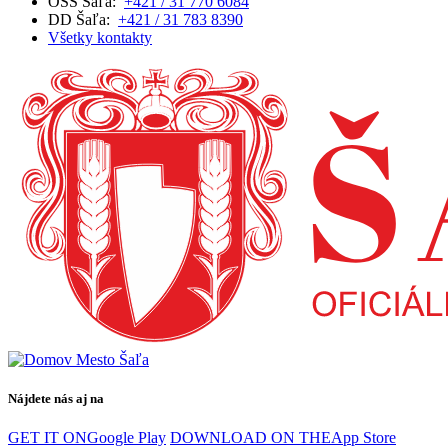
OSS Šaľa:
+421 / 31 770 6084
DD Šaľa:
+421 / 31 783 8390
Všetky kontakty
Nájdete nás aj na
GET IT ON
Google Play
DOWNLOAD ON THE
App Store