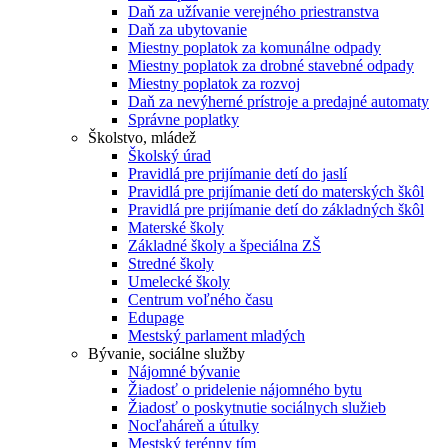
Daň za užívanie verejného priestranstva
Daň za ubytovanie
Miestny poplatok za komunálne odpady
Miestny poplatok za drobné stavebné odpady
Miestny poplatok za rozvoj
Daň za nevýherné prístroje a predajné automaty
Správne poplatky
Školstvo, mládež
Školský úrad
Pravidlá pre prijímanie detí do jaslí
Pravidlá pre prijímanie detí do materských škôl
Pravidlá pre prijímanie detí do základných škôl
Materské školy
Základné školy a špeciálna ZŠ
Stredné školy
Umelecké školy
Centrum voľného času
Edupage
Mestský parlament mladých
Bývanie, sociálne služby
Nájomné bývanie
Žiadosť o pridelenie nájomného bytu
Žiadosť o poskytnutie sociálnych služieb
Nocľaháreň a útulky
Mestský terénny tím