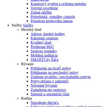
Kamerový systém a ochrana majetku
Verejné osvetlenie
Zimná údržba
Pohrebiská, virtuálny cintorín
Prenájom hrobového miesta
Služby
Služby
Mestský úrad
Adresa, úradné hodiny
Klientské centrum
Kvalitný úrad
Prednosta MsÚ
Správne poplatky
Mobilná aplikácia
SMARTCity Šaľa
Bývanie
Prihlásenie na trvalý pobyt
Prihlásenie na prechodný pobyt
Zrušenie trvalého / prechodného pobytu
Pobyt občana v zahraničí
Nájomné bývanie
Zariadenia pre seniorov
Súpisné a orientačné čísla
Rodina
Narodenie dieťaťa
Súhlasné vyhlásenie rodičov o určení otcovstva