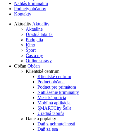
Nahlás kriminalitu
Podnety občanov
Kontakty
Aktuality
Aktuality
Aktuálne
Úradná tabuľa
Podujatia
Kino
Šport
Čas a my
Online správy
Občan
Občan
Klientské centrum
Klientské centrum
Podnet občana
Podnet pre primátora
Nahlásenie kriminality
Mestská polícia
Mobilná aplikácia
SMARTCity Šaľa
Úradná tabuľa
Dane a poplatky
Daň z nehnuteľnosti
Daň za psa