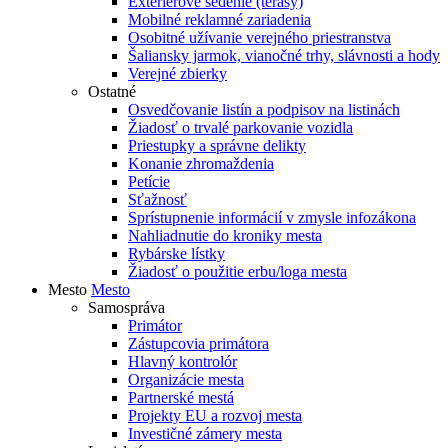
Exteriérové sedenie (terasy)
Mobilné reklamné zariadenia
Osobitné užívanie verejného priestranstva
Šaliansky jarmok, vianočné trhy, slávnosti a hody
Verejné zbierky
Ostatné
Osvedčovanie listín a podpisov na listinách
Žiadosť o trvalé parkovanie vozidla
Priestupky a správne delikty
Konanie zhromaždenia
Petície
Sťažnosť
Sprístupnenie informácií v zmysle infozákona
Nahliadnutie do kroniky mesta
Rybárske lístky
Žiadosť o použitie erbu/loga mesta
Mesto
Mesto
Samospráva
Primátor
Zástupcovia primátora
Hlavný kontrolór
Organizácie mesta
Partnerské mestá
Projekty EU a rozvoj mesta
Investičné zámery mesta