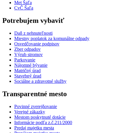
Met Šaľa
CvČ Šaľa
Potrebujem vybaviť
Daň z nehnuteľnosti
Miestny poplatok za komunálne odpady
Osvedčovanie podpisov
Zber odpadov
Výrub stromov
Parkovanie
Nájomné bývanie
Matričný úrad
Stavebný úrad
Sociálne a zdravotné služby
Transparentné mesto
Povinné zverejňovanie
Verejné zákazky
Mestom poskytnuté dotácie
Informácie podľa z.č.211/2000
Predaj majetku mesta