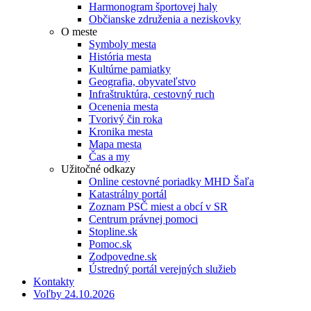
Harmonogram športovej haly
Občianske združenia a neziskovky
O meste
Symboly mesta
História mesta
Kultúrne pamiatky
Geografia, obyvateľstvo
Infraštruktúra, cestovný ruch
Ocenenia mesta
Tvorivý čin roka
Kronika mesta
Mapa mesta
Čas a my
Užitočné odkazy
Online cestovné poriadky MHD Šaľa
Katastrálny portál
Zoznam PSČ miest a obcí v SR
Centrum právnej pomoci
Stopline.sk
Pomoc.sk
Zodpovedne.sk
Ústredný portál verejných služieb
Kontakty
Voľby 24.10.2026