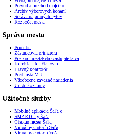
Prenájom majetku mesta
Prevod a prechod majetku
Archív výberových konaní
Správa nájomných bytov
Rozpočet mesta
Správa mesta
Primátor
Zástupcovia primátora
Poslanci mestského zastupiteľstva
Komisie a ich členovia
Hlavný kontrolór
Prednosta MsÚ
Všeobecne záväzné nariadenia
Úradné oznamy
Užitočné služby
Mobilná aplikácia Šaľa o+
SMARTCity Šaľa
Gisplan mesta Šaľa
Virtuálny cintorín Šaľa
Virtuálny cintorín Veča