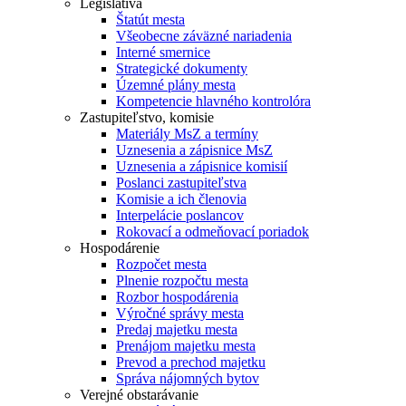
Legislatíva
Štatút mesta
Všeobecne záväzné nariadenia
Interné smernice
Strategické dokumenty
Územné plány mesta
Kompetencie hlavného kontrolóra
Zastupiteľstvo, komisie
Materiály MsZ a termíny
Uznesenia a zápisnice MsZ
Uznesenia a zápisnice komisií
Poslanci zastupiteľstva
Komisie a ich členovia
Interpelácie poslancov
Rokovací a odmeňovací poriadok
Hospodárenie
Rozpočet mesta
Plnenie rozpočtu mesta
Rozbor hospodárenia
Výročné správy mesta
Predaj majetku mesta
Prenájom majetku mesta
Prevod a prechod majetku
Správa nájomných bytov
Verejné obstarávanie