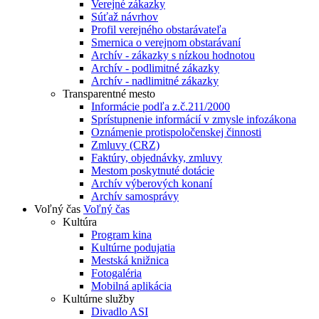
Verejné zákazky
Súťaž návrhov
Profil verejného obstarávateľa
Smernica o verejnom obstarávaní
Archív - zákazky s nízkou hodnotou
Archív - podlimitné zákazky
Archív - nadlimitné zákazky
Transparentné mesto
Informácie podľa z.č.211/2000
Sprístupnenie informácií v zmysle infozákona
Oznámenie protispoločenskej činnosti
Zmluvy (CRZ)
Faktúry, objednávky, zmluvy
Mestom poskytnuté dotácie
Archív výberových konaní
Archív samosprávy
Voľný čas
Voľný čas
Kultúra
Program kina
Kultúrne podujatia
Mestská knižnica
Fotogaléria
Mobilná aplikácia
Kultúrne služby
Divadlo ASI