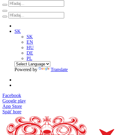
SK
SK
EN
HU
DE
PL
Powered by
Translate
Facebook
Google play
App Store
Späť hore