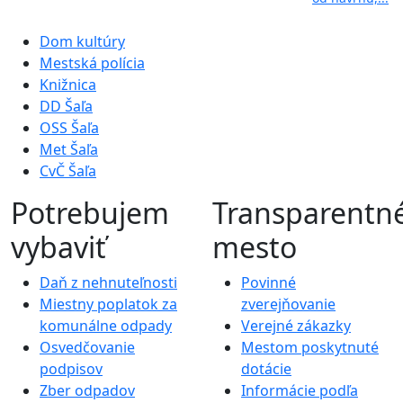
Dom kultúry
Mestská polícia
Knižnica
DD Šaľa
OSS Šaľa
Met Šaľa
CvČ Šaľa
Potrebujem
Transparentn
vybaviť
mesto
Daň z nehnuteľnosti
Povinné
Miestny poplatok za
zverejňovanie
komunálne odpady
Verejné zákazky
Osvedčovanie
Mestom poskytnuté
podpisov
dotácie
Zber odpadov
Informácie podľa