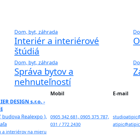
Dom, byt, záhrada
Do
Interiér a interiérové
O
štúdiá
Dom, byt, záhrada
Do
Správa bytov a
Z
nehnuteľností
Mobil
E-mail
IER DESIGN s.r.o. -
oš
( budova Realexpo ),
0905 342 681, 0905 375 787,
studioatipic
Šaľa
031 / 772 2430
atipic@atipi
 a interiérov na mieru