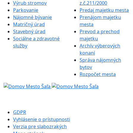
Výrub stromov
z.č.211/2000
Parkovanie
Predaj majetku mesta
Nájomné bývanie
Prenájom majetku
Matričný úrad
mesta
Stavebný úrad
Prevod a prechod
Sociálne a zdravotné
majetku
služby
Archív výberových
konaní
Správa nájomných
bytov
Rozpočet mesta
GDPR
Vyhlásenie o prístupnosti
Verzia pre slabozrakých