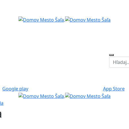
Google play
App Store
da
a