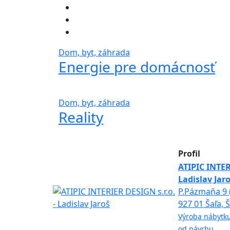
Dom, byt, záhrada
Energie pre domácnosť
Dom, byt, záhrada
Reality
Profil
ATIPIC INTER
Ladislav Jar
P.Pázmaňa 9 
927 01 Šaľa, 
Výroba nábytku
od návrhu,...