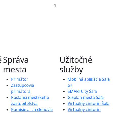
1
é
Správa
Užitočné
mesta
služby
Primátor
Mobilná aplikácia Šaľa
Zástupcovia
o+
primátora
SMARTCity Šaľa
Poslanci mestského
Gisplan mesta Šaľa
zastupiteľstva
Virtuálny cintorín Šaľa
Komisie a ich členovia
Virtuálny cintorín