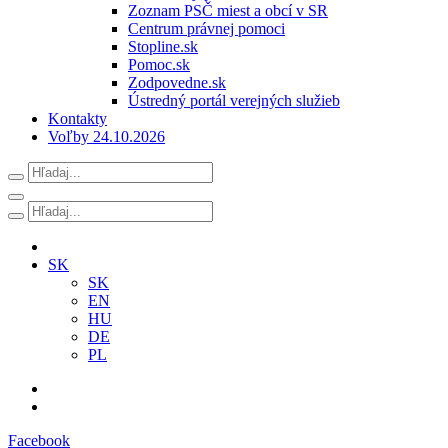
Zoznam PSČ miest a obcí v SR
Centrum právnej pomoci
Stopline.sk
Pomoc.sk
Zodpovedne.sk
Ústredný portál verejných služieb
Kontakty
Voľby 24.10.2026
SK
SK
EN
HU
DE
PL
Facebook