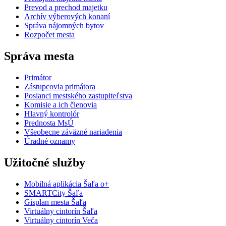
Prevod a prechod majetku
Archív výberových konaní
Správa nájomných bytov
Rozpočet mesta
Správa mesta
Primátor
Zástupcovia primátora
Poslanci mestského zastupiteľstva
Komisie a ich členovia
Hlavný kontrolór
Prednosta MsÚ
Všeobecne záväzné nariadenia
Úradné oznamy
Užitočné služby
Mobilná aplikácia Šaľa o+
SMARTCity Šaľa
Gisplan mesta Šaľa
Virtuálny cintorín Šaľa
Virtuálny cintorín Veča