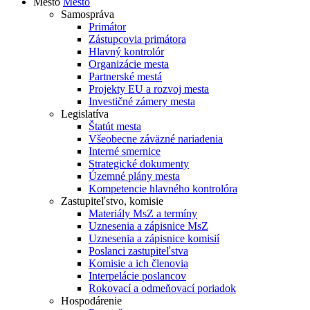
Mesto
Mesto
Samospráva
Primátor
Zástupcovia primátora
Hlavný kontrolór
Organizácie mesta
Partnerské mestá
Projekty EU a rozvoj mesta
Investičné zámery mesta
Legislatíva
Štatút mesta
Všeobecne záväzné nariadenia
Interné smernice
Strategické dokumenty
Územné plány mesta
Kompetencie hlavného kontrolóra
Zastupiteľstvo, komisie
Materiály MsZ a termíny
Uznesenia a zápisnice MsZ
Uznesenia a zápisnice komisií
Poslanci zastupiteľstva
Komisie a ich členovia
Interpelácie poslancov
Rokovací a odmeňovací poriadok
Hospodárenie