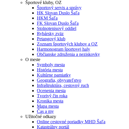
Športové kluby, OZ
Športový servis a správy
HK Slovan Duslo Šaľa
HKM Šaľa
FK Slovan Duslo Šaľa
Stolnotenisový oddiel
Rybársky zväz
Petangový klub
Zoznam športových klubov a OZ
Harmonogram športovej haly
Občianske združenia a neziskovky
O meste
Symboly mesta
História mesta
Kultúrne pamiatky
Geografia, obyvateľstvo
Infraštruktúra, cestovný ruch
Ocenenia mesta
Tvorivý čin roka
Kronika mesta
Mapa mesta
Čas a my
Užitočné odkazy
Online cestovné poriadky MHD Šaľa
Katastrálny portál