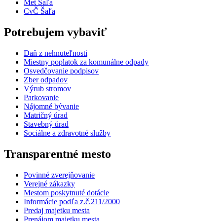
Met Šaľa
CvČ Šaľa
Potrebujem vybaviť
Daň z nehnuteľnosti
Miestny poplatok za komunálne odpady
Osvedčovanie podpisov
Zber odpadov
Výrub stromov
Parkovanie
Nájomné bývanie
Matričný úrad
Stavebný úrad
Sociálne a zdravotné služby
Transparentné mesto
Povinné zverejňovanie
Verejné zákazky
Mestom poskytnuté dotácie
Informácie podľa z.č.211/2000
Predaj majetku mesta
Prenájom majetku mesta