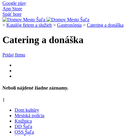
Google play
App Store
Späť hore
>
Katalóg firiem a služieb
>
Gastronómia
>
Catering a donáška
Catering a donáška
Pridaj firmu
Neboli nájdené žiadne záznamy.
1
Dom kultúry
Mestská polícia
Knižnica
DD Šaľa
OSS Šaľa