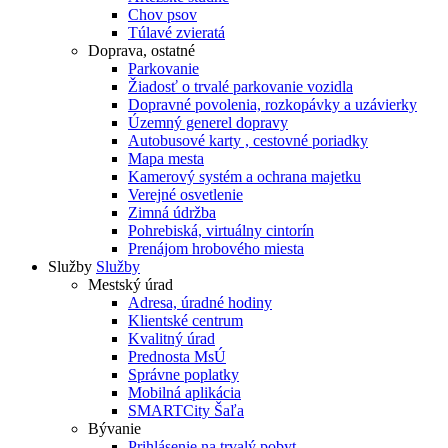
Chov psov
Túlavé zvieratá
Doprava, ostatné
Parkovanie
Žiadosť o trvalé parkovanie vozidla
Dopravné povolenia, rozkopávky a uzávierky
Územný generel dopravy
Autobusové karty , cestovné poriadky
Mapa mesta
Kamerový systém a ochrana majetku
Verejné osvetlenie
Zimná údržba
Pohrebiská, virtuálny cintorín
Prenájom hrobového miesta
Služby
Služby
Mestský úrad
Adresa, úradné hodiny
Klientské centrum
Kvalitný úrad
Prednosta MsÚ
Správne poplatky
Mobilná aplikácia
SMARTCity Šaľa
Bývanie
Prihlásenie na trvalý pobyt