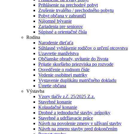
Prihlásenie na prechodný pobyt
Zrušenie trvalého / prechodného pobytu
Pobyt občana v zahraničí
Nájomné bývanie
Zariadenia pre seniorov
Súpisné a orientačné čísla
Rodina
Narodenie dieťaťa
Súhlasné vyhlásenie rodičov o určení otcovstva
Uzavretie manželstva
Občianske obrady, uvítanie do života
Prijatie skoršieho priezviska po rozvode
Osvedčenie o rodnom čísle
Vedenie osobitnej matriky
Vystavenie duplikátu matričného dokladu
Úmrtie občana
Výstavba
Vzory tlačív z.č. 25/2025 Z.z.
Stavebné konanie
Kolaudačné konanie
Drobné a jednoduché stavby, prípojky
Stavebné a udržiavacie práce
Návrh na povolenie zmeny v užívaní stavby
Návrh na zmenu stavby pred dokončením