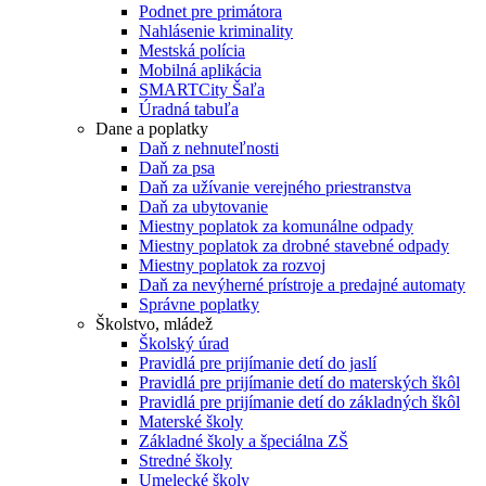
Podnet pre primátora
Nahlásenie kriminality
Mestská polícia
Mobilná aplikácia
SMARTCity Šaľa
Úradná tabuľa
Dane a poplatky
Daň z nehnuteľnosti
Daň za psa
Daň za užívanie verejného priestranstva
Daň za ubytovanie
Miestny poplatok za komunálne odpady
Miestny poplatok za drobné stavebné odpady
Miestny poplatok za rozvoj
Daň za nevýherné prístroje a predajné automaty
Správne poplatky
Školstvo, mládež
Školský úrad
Pravidlá pre prijímanie detí do jaslí
Pravidlá pre prijímanie detí do materských škôl
Pravidlá pre prijímanie detí do základných škôl
Materské školy
Základné školy a špeciálna ZŠ
Stredné školy
Umelecké školy