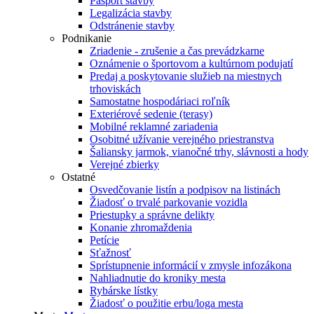
Pasport stavby
Legalizácia stavby
Odstránenie stavby
Podnikanie
Zriadenie - zrušenie a čas prevádzkarne
Oznámenie o športovom a kultúrnom podujatí
Predaj a poskytovanie služieb na miestnych
trhoviskách
Samostatne hospodáriaci roľník
Exteriérové sedenie (terasy)
Mobilné reklamné zariadenia
Osobitné užívanie verejného priestranstva
Šaliansky jarmok, vianočné trhy, slávnosti a hody
Verejné zbierky
Ostatné
Osvedčovanie listín a podpisov na listinách
Žiadosť o trvalé parkovanie vozidla
Priestupky a správne delikty
Konanie zhromaždenia
Petície
Sťažnosť
Sprístupnenie informácií v zmysle infozákona
Nahliadnutie do kroniky mesta
Rybárske lístky
Žiadosť o použitie erbu/loga mesta