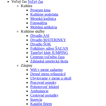
Voľný čas
Voľný čas
Kultúra
Program kina
Kultúrne podujatia
Mestská knižnica
Fotogaléria
Mobilná aplikácia
Kultúrne služby
Divadlo ASI
Divadlo MATERINKY
Divadlo ŠOK
Folklórny súbor ŠAĽAN
Tanečný klub JUMPING
Centrum voľného času
Základná umelecká škola
Záujmy
Wifi v meste zadarmo
Denné menu reštaurácií
Ubytovanie v meste a okolí
Pracovné ponuky
Pohotovosť lekární
Ambulancie
Cestovné poriadky
Inzercia
Katalóg firiem