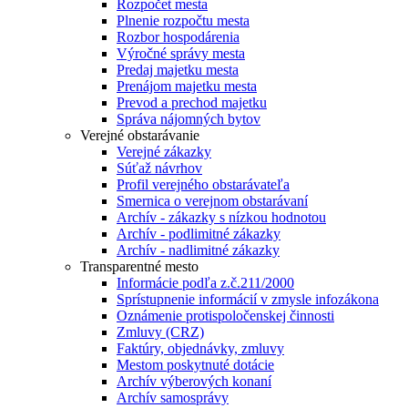
Rozpočet mesta
Plnenie rozpočtu mesta
Rozbor hospodárenia
Výročné správy mesta
Predaj majetku mesta
Prenájom majetku mesta
Prevod a prechod majetku
Správa nájomných bytov
Verejné obstarávanie
Verejné zákazky
Súťaž návrhov
Profil verejného obstarávateľa
Smernica o verejnom obstarávaní
Archív - zákazky s nízkou hodnotou
Archív - podlimitné zákazky
Archív - nadlimitné zákazky
Transparentné mesto
Informácie podľa z.č.211/2000
Sprístupnenie informácií v zmysle infozákona
Oznámenie protispoločenskej činnosti
Zmluvy (CRZ)
Faktúry, objednávky, zmluvy
Mestom poskytnuté dotácie
Archív výberových konaní
Archív samosprávy