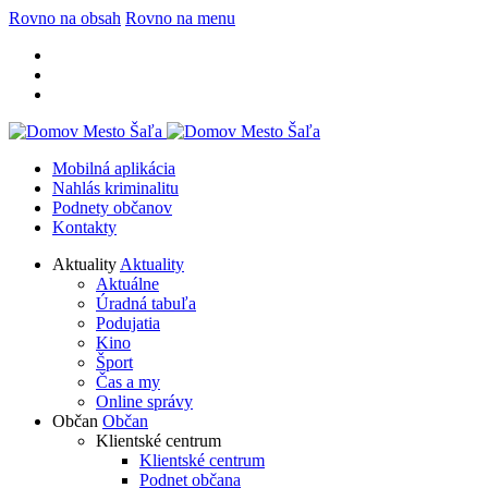
Rovno na obsah
Rovno na menu
Mobilná aplikácia
Nahlás kriminalitu
Podnety občanov
Kontakty
Aktuality
Aktuality
Aktuálne
Úradná tabuľa
Podujatia
Kino
Šport
Čas a my
Online správy
Občan
Občan
Klientské centrum
Klientské centrum
Podnet občana