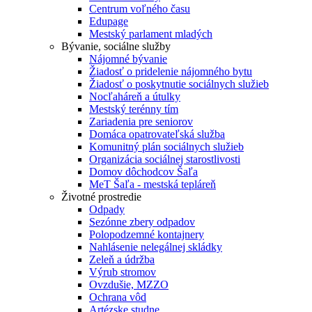
Centrum voľného času
Edupage
Mestský parlament mladých
Bývanie, sociálne služby
Nájomné bývanie
Žiadosť o pridelenie nájomného bytu
Žiadosť o poskytnutie sociálnych služieb
Nocľaháreň a útulky
Mestský terénny tím
Zariadenia pre seniorov
Domáca opatrovateľská služba
Komunitný plán sociálnych služieb
Organizácia sociálnej starostlivosti
Domov dôchodcov Šaľa
MeT Šaľa - mestská tepláreň
Životné prostredie
Odpady
Sezónne zbery odpadov
Polopodzemné kontajnery
Nahlásenie nelegálnej skládky
Zeleň a údržba
Výrub stromov
Ovzdušie, MZZO
Ochrana vôd
Artézske studne