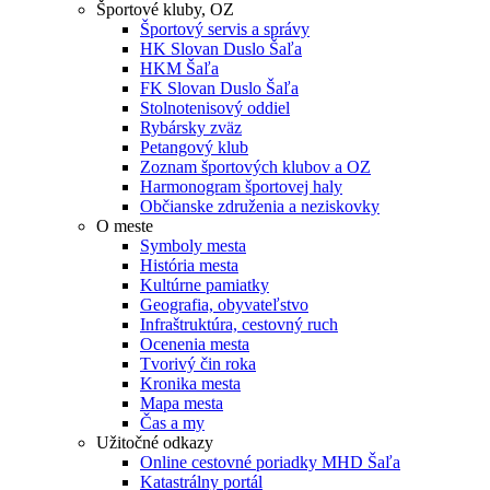
Športové kluby, OZ
Športový servis a správy
HK Slovan Duslo Šaľa
HKM Šaľa
FK Slovan Duslo Šaľa
Stolnotenisový oddiel
Rybársky zväz
Petangový klub
Zoznam športových klubov a OZ
Harmonogram športovej haly
Občianske združenia a neziskovky
O meste
Symboly mesta
História mesta
Kultúrne pamiatky
Geografia, obyvateľstvo
Infraštruktúra, cestovný ruch
Ocenenia mesta
Tvorivý čin roka
Kronika mesta
Mapa mesta
Čas a my
Užitočné odkazy
Online cestovné poriadky MHD Šaľa
Katastrálny portál