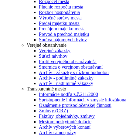
Rozpočet mesta
Plnenie rozpočtu mesta
Rozbor hospodárenia
Výročné správy mesta
Predaj majetku mesta
Prenájom majetku mesta
Prevod a prechod majetku
Správa nájomných bytov
Verejné obstarávanie
Verejné zákazky
Súťaž návrhov
Profil verejného obstarávateľa
Smernica o verejnom obstarávaní
Archív - zákazky s nízkou hodnotou
Archív - podlimitné zákazky
Archív - nadlimitné zákazky
Transparentné mesto
Informácie podľa z.č.211/2000
Sprístupnenie informácií v zmysle infozákona
Oznámenie protispoločenskej činnosti
Zmluvy (CRZ)
Faktúry, objednávky, zmluvy
Mestom poskytnuté dotácie
Archív výberových konaní
Archív samosprávy