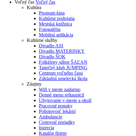
Voľný čas
Voľný čas
Kultúra
Program kina
Kultúrne podujatia
Mestská knižnica
Fotogaléria
Mobilná aplikácia
Kultúrne služby
Divadlo ASI
Divadlo MATERINKY
Divadlo ŠOK
Folklórny súbor ŠAĽAN
Tanečný klub JUMPING
Centrum voľného času
Základná umelecká škola
Záujmy
Wifi v meste zadarmo
Denné menu reštaurácií
Ubytovanie v meste a okolí
Pracovné ponuky
Pohotovosť lekární
Ambulancie
Cestovné poriadky
Inzercia
Katalóg firiem