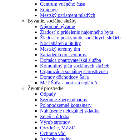
Centrum voľného času
Edupage
Mestský parlament mladých
Bývanie, sociálne služby
Nájomné bývanie
Žiadosť o pridelenie nájomného bytu
Žiadosť o poskytnutie sociálnych služieb
Nocľaháreň a útulky
Mestský terénny tím
Zariadenia pre seniorov
Domáca opatrovateľská služba
Komunitný plán sociálnych služieb
Organizácia sociálnej starostlivosti
Domov dôchodcov Šaľa
MeT Šaľa - mestská tepláreň
Životné prostredie
Odpady
Sezónne zbery odpadov
Polopodzemné kontajnery
Nahlásenie nelegálnej skládky
Zeleň a údržba
Výrub stromov
Ovzdušie, MZZO
Ochrana vôd
Artézske studne