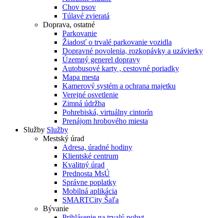
Chov psov
Túlavé zvieratá
Doprava, ostatné
Parkovanie
Žiadosť o trvalé parkovanie vozidla
Dopravné povolenia, rozkopávky a uzávierky
Územný generel dopravy
Autobusové karty , cestovné poriadky
Mapa mesta
Kamerový systém a ochrana majetku
Verejné osvetlenie
Zimná údržba
Pohrebiská, virtuálny cintorín
Prenájom hrobového miesta
Služby
Služby
Mestský úrad
Adresa, úradné hodiny
Klientské centrum
Kvalitný úrad
Prednosta MsÚ
Správne poplatky
Mobilná aplikácia
SMARTCity Šaľa
Bývanie
Prihlásenie na trvalý pobyt