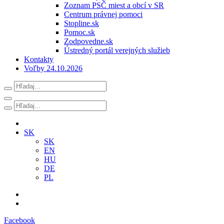
Zoznam PSČ miest a obcí v SR
Centrum právnej pomoci
Stopline.sk
Pomoc.sk
Zodpovedne.sk
Ústredný portál verejných služieb
Kontakty
Voľby 24.10.2026
SK
SK
EN
HU
DE
PL
Facebook