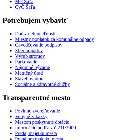
Met Šaľa
CvČ Šaľa
Potrebujem vybaviť
Daň z nehnuteľnosti
Miestny poplatok za komunálne odpady
Osvedčovanie podpisov
Zber odpadov
Výrub stromov
Parkovanie
Nájomné bývanie
Matričný úrad
Stavebný úrad
Sociálne a zdravotné služby
Transparentné mesto
Povinné zverejňovanie
Verejné zákazky
Mestom poskytnuté dotácie
Informácie podľa z.č.211/2000
Predaj majetku mesta
Prenájom majetku mesta