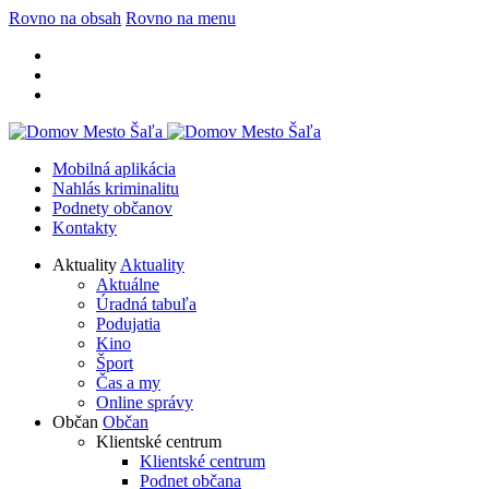
Rovno na obsah
Rovno na menu
Mobilná aplikácia
Nahlás kriminalitu
Podnety občanov
Kontakty
Aktuality
Aktuality
Aktuálne
Úradná tabuľa
Podujatia
Kino
Šport
Čas a my
Online správy
Občan
Občan
Klientské centrum
Klientské centrum
Podnet občana