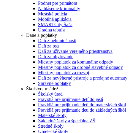
Podnet pre primátora
Nahlásenie kriminality
Mestská polícia
Mobilná aplikácia
SMARTCity Šaľa
Úradná tabuľa
Dane a poplatky
Daň z nehnuteľnosti
Daň za psa
Daň za užívanie verejného priestranstva
Daň za ubytovanie
Miestny poplatok za komunálne odpady
Miestny poplatok za drobné stavebné odpady
Miestny poplatok za rozvoj
Daň za nevýherné prístroje a predajné automaty
Správne poplatky
Školstvo, mládež
Školský úrad
Pravidlá pre prijímanie detí do jaslí
Pravidlá pre prijímanie detí do materských škôl
Pravidlá pre prijímanie detí do základných škôl
Materské školy
Základné školy a špeciálna ZŠ
Stredné školy
Umelecké školy