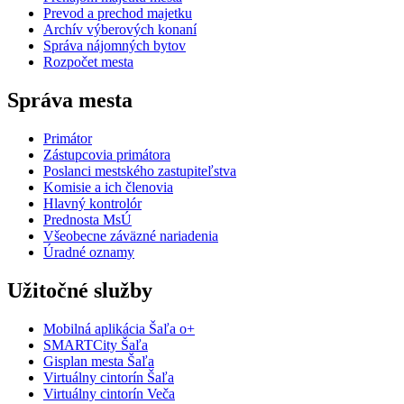
Prevod a prechod majetku
Archív výberových konaní
Správa nájomných bytov
Rozpočet mesta
Správa mesta
Primátor
Zástupcovia primátora
Poslanci mestského zastupiteľstva
Komisie a ich členovia
Hlavný kontrolór
Prednosta MsÚ
Všeobecne záväzné nariadenia
Úradné oznamy
Užitočné služby
Mobilná aplikácia Šaľa o+
SMARTCity Šaľa
Gisplan mesta Šaľa
Virtuálny cintorín Šaľa
Virtuálny cintorín Veča