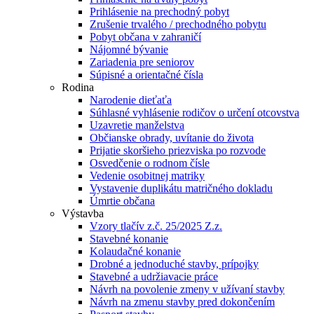
Prihlásenie na prechodný pobyt
Zrušenie trvalého / prechodného pobytu
Pobyt občana v zahraničí
Nájomné bývanie
Zariadenia pre seniorov
Súpisné a orientačné čísla
Rodina
Narodenie dieťaťa
Súhlasné vyhlásenie rodičov o určení otcovstva
Uzavretie manželstva
Občianske obrady, uvítanie do života
Prijatie skoršieho priezviska po rozvode
Osvedčenie o rodnom čísle
Vedenie osobitnej matriky
Vystavenie duplikátu matričného dokladu
Úmrtie občana
Výstavba
Vzory tlačív z.č. 25/2025 Z.z.
Stavebné konanie
Kolaudačné konanie
Drobné a jednoduché stavby, prípojky
Stavebné a udržiavacie práce
Návrh na povolenie zmeny v užívaní stavby
Návrh na zmenu stavby pred dokončením