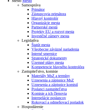
Mesto
Mesto
Samospráva
Primátor
Zástupcovia primátora
Hlavný kontrolór
Organizácie mesta
Partnerské mestá
Projekty EU a rozvoj mesta
Investičné zámery mesta
Legislatíva
Štatút mesta
Všeobecne záväzné nariadenia
Interné smernice
Strategické dokumenty
Územné plány mesta
Kompetencie hlavného kontrolóra
Zastupiteľstvo, komisie
Materiály MsZ a termíny
Uznesenia a zápisnice MsZ
Uznesenia a zápisnice komisií
Poslanci zastupiteľstva
Komisie a ich členovia
Interpelácie poslancov
Rokovací a odmeňovací poriadok
Hospodárenie