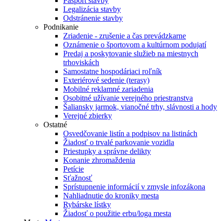
Pasport stavby
Legalizácia stavby
Odstránenie stavby
Podnikanie
Zriadenie - zrušenie a čas prevádzkarne
Oznámenie o športovom a kultúrnom podujatí
Predaj a poskytovanie služieb na miestnych
trhoviskách
Samostatne hospodáriaci roľník
Exteriérové sedenie (terasy)
Mobilné reklamné zariadenia
Osobitné užívanie verejného priestranstva
Šaliansky jarmok, vianočné trhy, slávnosti a hody
Verejné zbierky
Ostatné
Osvedčovanie listín a podpisov na listinách
Žiadosť o trvalé parkovanie vozidla
Priestupky a správne delikty
Konanie zhromaždenia
Petície
Sťažnosť
Sprístupnenie informácií v zmysle infozákona
Nahliadnutie do kroniky mesta
Rybárske lístky
Žiadosť o použitie erbu/loga mesta