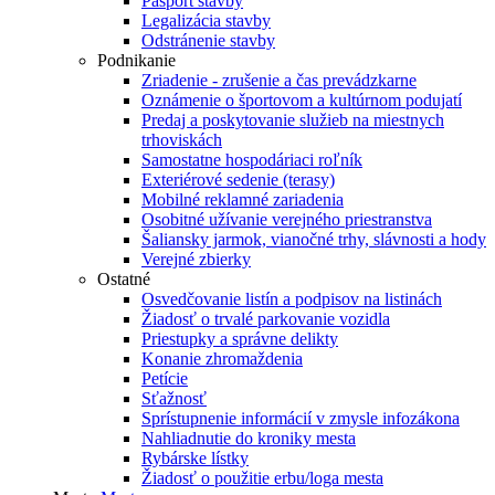
Pasport stavby
Legalizácia stavby
Odstránenie stavby
Podnikanie
Zriadenie - zrušenie a čas prevádzkarne
Oznámenie o športovom a kultúrnom podujatí
Predaj a poskytovanie služieb na miestnych
trhoviskách
Samostatne hospodáriaci roľník
Exteriérové sedenie (terasy)
Mobilné reklamné zariadenia
Osobitné užívanie verejného priestranstva
Šaliansky jarmok, vianočné trhy, slávnosti a hody
Verejné zbierky
Ostatné
Osvedčovanie listín a podpisov na listinách
Žiadosť o trvalé parkovanie vozidla
Priestupky a správne delikty
Konanie zhromaždenia
Petície
Sťažnosť
Sprístupnenie informácií v zmysle infozákona
Nahliadnutie do kroniky mesta
Rybárske lístky
Žiadosť o použitie erbu/loga mesta