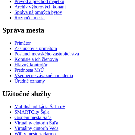
Prevod a prechod majetku
Archív výberových konaní
Správa nájomných bytov
Rozpočet mesta
Správa mesta
Primátor
Zástupcovia primátora
Poslanci mestského zastupiteľstva
Komisie a ich členovia
Hlavný kontrolór
Prednosta MsÚ
Všeobecne záväzné nariadenia
Úradné oznamy
Užitočné služby
Mobilná aplikácia Šaľa o+
SMARTCity Šaľa
Gisplan mesta Šaľa
Virtuálny cintorín Šaľa
Virtuálny cintorín Veča
Wifi v meste zadarmo