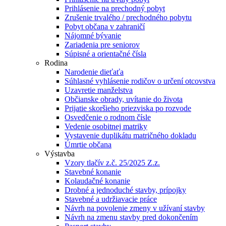
Prihlásenie na prechodný pobyt
Zrušenie trvalého / prechodného pobytu
Pobyt občana v zahraničí
Nájomné bývanie
Zariadenia pre seniorov
Súpisné a orientačné čísla
Rodina
Narodenie dieťaťa
Súhlasné vyhlásenie rodičov o určení otcovstva
Uzavretie manželstva
Občianske obrady, uvítanie do života
Prijatie skoršieho priezviska po rozvode
Osvedčenie o rodnom čísle
Vedenie osobitnej matriky
Vystavenie duplikátu matričného dokladu
Úmrtie občana
Výstavba
Vzory tlačív z.č. 25/2025 Z.z.
Stavebné konanie
Kolaudačné konanie
Drobné a jednoduché stavby, prípojky
Stavebné a udržiavacie práce
Návrh na povolenie zmeny v užívaní stavby
Návrh na zmenu stavby pred dokončením