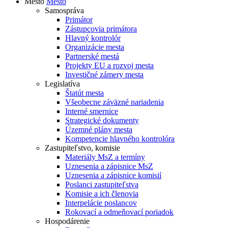
Mesto
Mesto
Samospráva
Primátor
Zástupcovia primátora
Hlavný kontrolór
Organizácie mesta
Partnerské mestá
Projekty EU a rozvoj mesta
Investičné zámery mesta
Legislatíva
Štatút mesta
Všeobecne záväzné nariadenia
Interné smernice
Strategické dokumenty
Územné plány mesta
Kompetencie hlavného kontrolóra
Zastupiteľstvo, komisie
Materiály MsZ a termíny
Uznesenia a zápisnice MsZ
Uznesenia a zápisnice komisií
Poslanci zastupiteľstva
Komisie a ich členovia
Interpelácie poslancov
Rokovací a odmeňovací poriadok
Hospodárenie