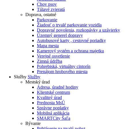
Chov psov
Túlavé zvieratá
Doprava, ostatné
Parkovanie
Žiadosť o trvalé parkovanie vozidla
Dopravné povolenia, rozkopávky a uzávierky
Územný generel dopravy
Autobusové karty , cestovné poriadky
Mapa mesta
Kamerový systém a ochrana majetku
Verejné osvetlenie
Zimná údržba
Pohrebiská, virtuálny cintorín
Prenájom hrobového miesta
Služby
Služby
Mestský úrad
Adresa, úradné hodiny
Klientské centrum
Kvalitný úrad
Prednosta MsÚ
Správne poplatky
Mobilná aplikácia
SMARTCity Šaľa
Bývanie
Prihlásenie na trvalý pobyt