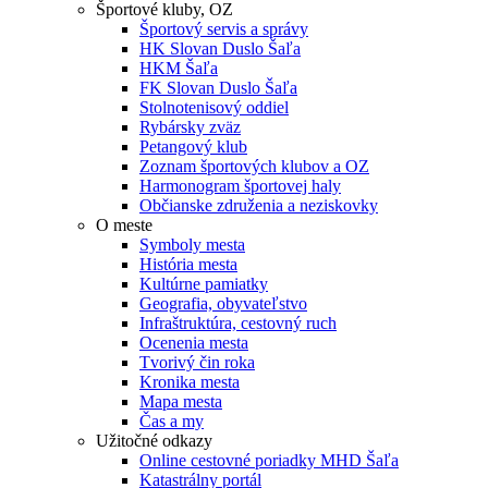
Športové kluby, OZ
Športový servis a správy
HK Slovan Duslo Šaľa
HKM Šaľa
FK Slovan Duslo Šaľa
Stolnotenisový oddiel
Rybársky zväz
Petangový klub
Zoznam športových klubov a OZ
Harmonogram športovej haly
Občianske združenia a neziskovky
O meste
Symboly mesta
História mesta
Kultúrne pamiatky
Geografia, obyvateľstvo
Infraštruktúra, cestovný ruch
Ocenenia mesta
Tvorivý čin roka
Kronika mesta
Mapa mesta
Čas a my
Užitočné odkazy
Online cestovné poriadky MHD Šaľa
Katastrálny portál