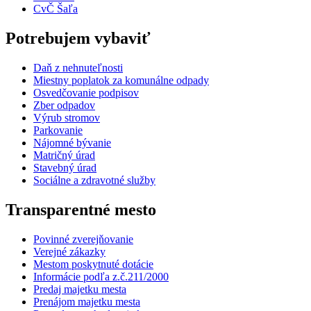
CvČ Šaľa
Potrebujem vybaviť
Daň z nehnuteľnosti
Miestny poplatok za komunálne odpady
Osvedčovanie podpisov
Zber odpadov
Výrub stromov
Parkovanie
Nájomné bývanie
Matričný úrad
Stavebný úrad
Sociálne a zdravotné služby
Transparentné mesto
Povinné zverejňovanie
Verejné zákazky
Mestom poskytnuté dotácie
Informácie podľa z.č.211/2000
Predaj majetku mesta
Prenájom majetku mesta