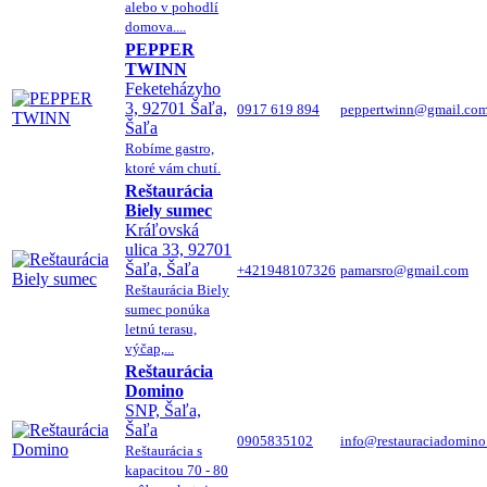
alebo v pohodlí
domova....
PEPPER
TWINN
Feketeházyho
3, 92701 Šaľa,
0917 619 894
peppertwinn@gmail.co
Šaľa
Robíme gastro,
ktoré vám chutí.
Reštaurácia
Biely sumec
Kráľovská
ulica 33, 92701
Šaľa, Šaľa
+421948107326
pamarsro@gmail.com
Reštaurácia Biely
sumec ponúka
letnú terasu,
výčap,...
Reštaurácia
Domino
SNP, Šaľa,
Šaľa
0905835102
info@restauraciadomino
Reštaurácia s
kapacitou 70 - 80