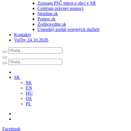
Zoznam PSČ miest a obcí v SR
Centrum právnej pomoci
Stopline.sk
Pomoc.sk
Zodpovedne.sk
Ústredný portál verejných služieb
Kontakty
Voľby 24.10.2026
SK
SK
EN
HU
DE
PL
Facebook