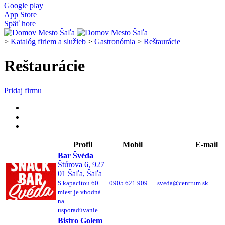
Google play
App Store
Späť hore
>
Katalóg firiem a služieb
>
Gastronómia
>
Reštaurácie
Reštaurácie
Pridaj firmu
Profil
Mobil
E-mail
Bar Švéda
Štúrova 6, 927
01 Šaľa, Šaľa
S kapacitou 60
0905 621 909
sveda@centrum.sk
miest je vhodná
na
usporadúvanie...
Bistro Golem