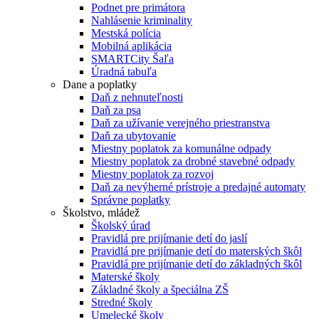
Podnet pre primátora
Nahlásenie kriminality
Mestská polícia
Mobilná aplikácia
SMARTCity Šaľa
Úradná tabuľa
Dane a poplatky
Daň z nehnuteľnosti
Daň za psa
Daň za užívanie verejného priestranstva
Daň za ubytovanie
Miestny poplatok za komunálne odpady
Miestny poplatok za drobné stavebné odpady
Miestny poplatok za rozvoj
Daň za nevýherné prístroje a predajné automaty
Správne poplatky
Školstvo, mládež
Školský úrad
Pravidlá pre prijímanie detí do jaslí
Pravidlá pre prijímanie detí do materských škôl
Pravidlá pre prijímanie detí do základných škôl
Materské školy
Základné školy a špeciálna ZŠ
Stredné školy
Umelecké školy