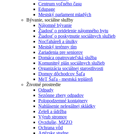
Centrum voľného času
Edupage
Mestský parlament mladých
Bývanie, sociálne služby
Nájomné bývanie
Žiadosť o pridelenie nájomného bytu
Žiadosť o poskytnutie sociálnych služieb
Nocľaháreň a útulky
Mestský terénny tím
Zariadenia pre seniorov
Domáca opatrovateľská služba
Komunitný plán sociálnych služieb
Organizácia sociálnej starostlivosti
Domov dôchodcov Šaľa
MeT Šaľa - mestská tepláreň
Životné prostredie
Odpady
Sezónne zbery odpadov
Polopodzemné kontajnery
Nahlásenie nelegálnej skládky
Zeleň a údržba
Výrub stromov
Ovzdušie, MZZO
Ochrana vôd
Artézske studne