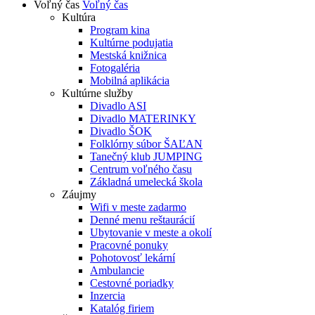
Voľný čas
Voľný čas
Kultúra
Program kina
Kultúrne podujatia
Mestská knižnica
Fotogaléria
Mobilná aplikácia
Kultúrne služby
Divadlo ASI
Divadlo MATERINKY
Divadlo ŠOK
Folklórny súbor ŠAĽAN
Tanečný klub JUMPING
Centrum voľného času
Základná umelecká škola
Záujmy
Wifi v meste zadarmo
Denné menu reštaurácií
Ubytovanie v meste a okolí
Pracovné ponuky
Pohotovosť lekární
Ambulancie
Cestovné poriadky
Inzercia
Katalóg firiem