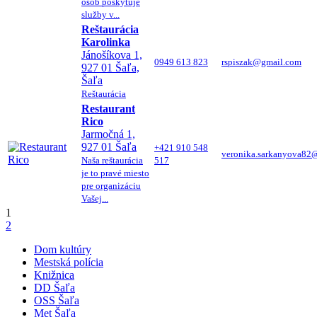
osôb poskytuje
služby v...
Reštaurácia
Karolinka
Jánošíkova 1,
0949 613 823
rspiszak@gmail.com
927 01 Šaľa,
Šaľa
Reštaurácia
Restaurant
Rico
Jarmočná 1,
927 01 Šaľa
+421 910 548
veronika.sarkanyova82
Naša reštaurácia
517
je to pravé miesto
pre organizáciu
Vašej...
1
2
Dom kultúry
Mestská polícia
Knižnica
DD Šaľa
OSS Šaľa
Met Šaľa