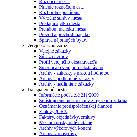
Rozpočet mesta
Plnenie rozpočtu mesta
Rozbor hospodárenia
Výročné správy mesta
Predaj majetku mesta
Prenájom majetku mesta
Prevod a prechod majetku
Správa nájomných bytov
Verejné obstarávanie
Verejné zákazky
Súťaž návrhov
Profil verejného obstarávateľa
Smernica o verejnom obstarávaní
Archív - zákazky s nízkou hodnotou
Archív - podlimitné zákazky
Archív - nadlimitné zákazky
Transparentné mesto
Informácie podľa z.č.211/2000
Sprístupnenie informácií v zmysle infozákona
Oznámenie protispoločenskej činnosti
Zmluvy (CRZ)
Faktúry, objednávky, zmluvy
Mestom poskytnuté dotácie
Archív výberových konaní
Archív samosprávy