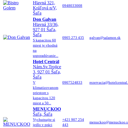
Hlavná 321,
0948033008
Kráľová n/V,
Šaľa
Don Galvan
Hlavná 33/36,
927 01 Šaľa,
Šaľa
0905 273 435
galvan@salamon.sk
S kapacitou 60
miest je vhodná
na
usporadúvanie...
Hotel Centrál
Nám.Sv.Trojice
3, 927 01 Šaľa,
Šaľa
V
0907524833
rezervacia@hotelcentral
klimatizovanom
priestore s
kapacitou 120
miest a 50...
MENUCKOO
Šaľa, Šaľa
Vychutnajte si
+421 907 254
menuckoo@menuckoo.s
jedlo v práci
443