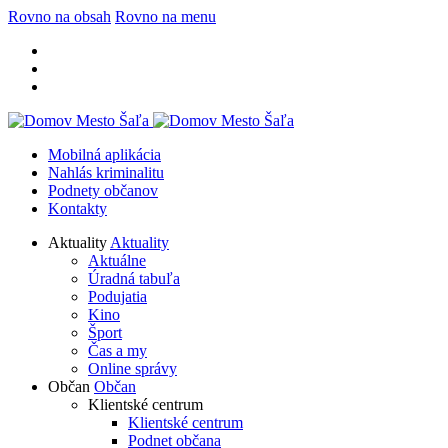
Rovno na obsah
Rovno na menu
Mobilná aplikácia
Nahlás kriminalitu
Podnety občanov
Kontakty
Aktuality
Aktuality
Aktuálne
Úradná tabuľa
Podujatia
Kino
Šport
Čas a my
Online správy
Občan
Občan
Klientské centrum
Klientské centrum
Podnet občana