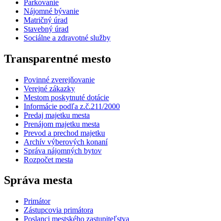
Parkovanie
Nájomné bývanie
Matričný úrad
Stavebný úrad
Sociálne a zdravotné služby
Transparentné mesto
Povinné zverejňovanie
Verejné zákazky
Mestom poskytnuté dotácie
Informácie podľa z.č.211/2000
Predaj majetku mesta
Prenájom majetku mesta
Prevod a prechod majetku
Archív výberových konaní
Správa nájomných bytov
Rozpočet mesta
Správa mesta
Primátor
Zástupcovia primátora
Poslanci mestského zastupiteľstva