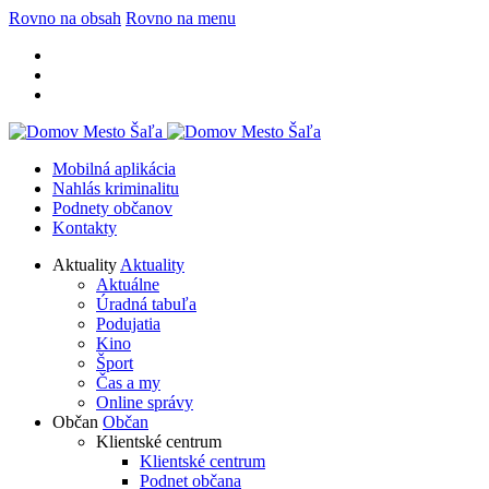
Rovno na obsah
Rovno na menu
Mobilná aplikácia
Nahlás kriminalitu
Podnety občanov
Kontakty
Aktuality
Aktuality
Aktuálne
Úradná tabuľa
Podujatia
Kino
Šport
Čas a my
Online správy
Občan
Občan
Klientské centrum
Klientské centrum
Podnet občana