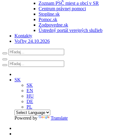
Zoznam PSČ miest a obcí v SR
Centrum právnej pomoci
Stopline.sk
Pomoc.sk
Zodpovedne.sk
Ústredný portál verejných služieb
Kontakty
Voľby 24.10.2026
SK
SK
EN
HU
DE
PL
Powered by
Translate