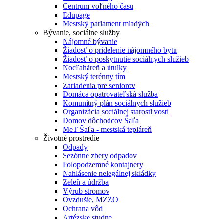
Centrum voľného času
Edupage
Mestský parlament mladých
Bývanie, sociálne služby
Nájomné bývanie
Žiadosť o pridelenie nájomného bytu
Žiadosť o poskytnutie sociálnych služieb
Nocľaháreň a útulky
Mestský terénny tím
Zariadenia pre seniorov
Domáca opatrovateľská služba
Komunitný plán sociálnych služieb
Organizácia sociálnej starostlivosti
Domov dôchodcov Šaľa
MeT Šaľa - mestská tepláreň
Životné prostredie
Odpady
Sezónne zbery odpadov
Polopodzemné kontajnery
Nahlásenie nelegálnej skládky
Zeleň a údržba
Výrub stromov
Ovzdušie, MZZO
Ochrana vôd
Artézske studne