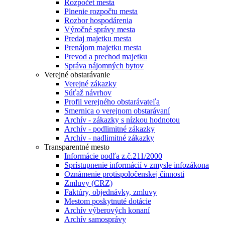
Rozpočet mesta
Plnenie rozpočtu mesta
Rozbor hospodárenia
Výročné správy mesta
Predaj majetku mesta
Prenájom majetku mesta
Prevod a prechod majetku
Správa nájomných bytov
Verejné obstarávanie
Verejné zákazky
Súťaž návrhov
Profil verejného obstarávateľa
Smernica o verejnom obstarávaní
Archív - zákazky s nízkou hodnotou
Archív - podlimitné zákazky
Archív - nadlimitné zákazky
Transparentné mesto
Informácie podľa z.č.211/2000
Sprístupnenie informácií v zmysle infozákona
Oznámenie protispoločenskej činnosti
Zmluvy (CRZ)
Faktúry, objednávky, zmluvy
Mestom poskytnuté dotácie
Archív výberových konaní
Archív samosprávy