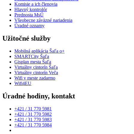
Komisie a ich členovia
Hlavný kontrolór
Prednosta MsÚ
Všeobecne záväzné nariadenia
Úradné oznamy
Užitočné služby
Mobilná aplikácia Šaľa o+
SMARTCity Šaľa
Gisplan mesta Šaľa
Virtuálny cintorín Šaľa
Virtuálny cintorín Veča
Wifi v meste zadarmo
Wifi4EU
Úradné hodiny, kontakt
+421 / 31 770 5981
+421 / 31 770 5982
+421 / 31 770 5983
+421 / 31 770 5984