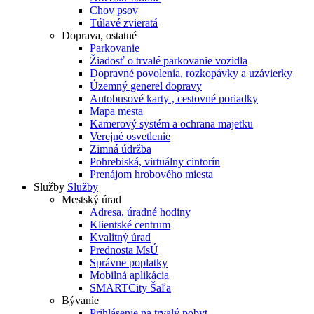
Chov psov
Túlavé zvieratá
Doprava, ostatné
Parkovanie
Žiadosť o trvalé parkovanie vozidla
Dopravné povolenia, rozkopávky a uzávierky
Územný generel dopravy
Autobusové karty , cestovné poriadky
Mapa mesta
Kamerový systém a ochrana majetku
Verejné osvetlenie
Zimná údržba
Pohrebiská, virtuálny cintorín
Prenájom hrobového miesta
Služby
Služby
Mestský úrad
Adresa, úradné hodiny
Klientské centrum
Kvalitný úrad
Prednosta MsÚ
Správne poplatky
Mobilná aplikácia
SMARTCity Šaľa
Bývanie
Prihlásenie na trvalý pobyt