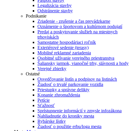
Pasport stavby
Legalizácia stavby
Odstránenie stavby
Podnikanie
Zriadenie - zrušenie a čas prevádzkarne
Oznámenie o športovom a kultúrnom podujatí
Predaj a poskytovanie služieb na miestnych
trhoviskách
Samostatne hospodáriaci roľník
Exteriérové sedenie (terasy)
Mobilné reklamné zariadenia
Osobitné užívanie verejného priestranstva
Šaliansky jarmok, vianočné trhy, slávnosti a hody
Verejné zbierky
Ostatné
Osvedčovanie listín a podpisov na listinách
Žiadosť o trvalé parkovanie vozidla
Priestupky a správne delikty
Konanie zhromaždenia
Petície
Sťažnosť
Sprístupnenie informácií v zmysle infozákona
Nahliadnutie do kroniky mesta
Rybárske lístky
Žiadosť o použitie erbu/loga mesta