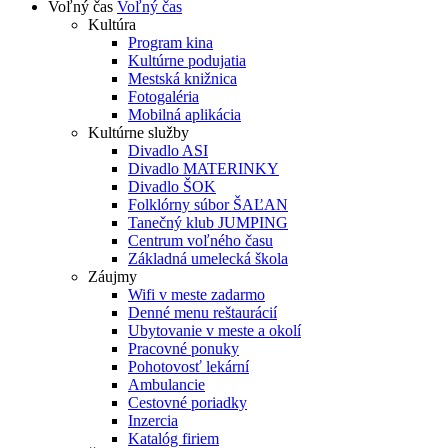
Voľný čas
Voľný čas
Kultúra
Program kina
Kultúrne podujatia
Mestská knižnica
Fotogaléria
Mobilná aplikácia
Kultúrne služby
Divadlo ASI
Divadlo MATERINKY
Divadlo ŠOK
Folklórny súbor ŠAĽAN
Tanečný klub JUMPING
Centrum voľného času
Základná umelecká škola
Záujmy
Wifi v meste zadarmo
Denné menu reštaurácií
Ubytovanie v meste a okolí
Pracovné ponuky
Pohotovosť lekární
Ambulancie
Cestovné poriadky
Inzercia
Katalóg firiem