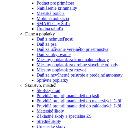
Podnet pre primátora
Nahlásenie kriminality
Mestská polícia
Mobilná aplikácia
SMARTCity Šaľa
Úradná tabuľa
Dane a poplatky
Daň z nehnuteľnosti
Daň za psa
Daň za užívanie verejného priestranstva
Daň za ubytovanie
Miestny poplatok za komunálne odpady
Miestny poplatok za drobné stavebné odpady
Miestny poplatok za rozvoj
Daň za nevýherné prístroje a predajné automaty
Správne poplatky
Školstvo, mládež
Školský úrad
Pravidlá pre prijímanie detí do jaslí
Pravidlá pre prijímanie detí do materských škôl
Pravidlá pre prijímanie detí do základných škôl
Materské školy
Základné školy a špeciálna ZŠ
Stredné školy
Umelecké školy