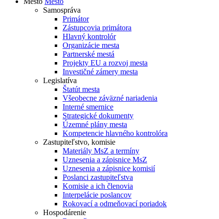
Mesto
Mesto
Samospráva
Primátor
Zástupcovia primátora
Hlavný kontrolór
Organizácie mesta
Partnerské mestá
Projekty EU a rozvoj mesta
Investičné zámery mesta
Legislatíva
Štatút mesta
Všeobecne záväzné nariadenia
Interné smernice
Strategické dokumenty
Územné plány mesta
Kompetencie hlavného kontrolóra
Zastupiteľstvo, komisie
Materiály MsZ a termíny
Uznesenia a zápisnice MsZ
Uznesenia a zápisnice komisií
Poslanci zastupiteľstva
Komisie a ich členovia
Interpelácie poslancov
Rokovací a odmeňovací poriadok
Hospodárenie