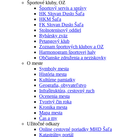
Športové kluby, OZ
Športový servis a správy
HK Slovan Duslo Šaľa
HKM Šaľa
FK Slovan Duslo Šaľa
Stolnotenisový oddiel
Rybársky zväz
Petangový klub
Zoznam športových klubov a OZ
Harmonogram športovej haly
Občianske združenia a neziskovky
O meste
Symboly mesta
História mesta
Kultúrne pamiatky
Geografia, obyvateľstvo
Infraštruktúra, cestovný ruch
Ocenenia mesta
Tvorivý čin roka
Kronika mesta
Mapa mesta
Čas a my
Užitočné odkazy
Online cestovné poriadky MHD Šaľa
Katastrálny portál