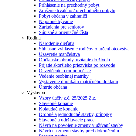
Prihlásenie na prechodný pobyt
Zrušenie trvalého / prechodného pobytu
Pobyt občana v zahraničí
Nájomné bývanie
Zariadenia pre seniorov
Súpisné a orientačné čísla
Rodina
Narodenie dieťaťa
Súhlasné vyhlásenie rodičov o určení otcovstva
Uzavretie manželstva
Občianske obrady, uvítanie do života
Prijatie skoršieho priezviska po rozvode
Osvedčenie o rodnom čísle
Vedenie osobitnej matriky
Vystavenie duplikátu matričného dokladu
Úmrtie občana
Výstavba
Vzory tlačív z.č. 25/2025 Z.z.
Stavebné konanie
Kolaudačné konanie
Drobné a jednoduché stavby, prípojky
Stavebné a udržiavacie práce
Návrh na povolenie zmeny v užívaní stavby
Návrh na zmenu stavby pred dokončením