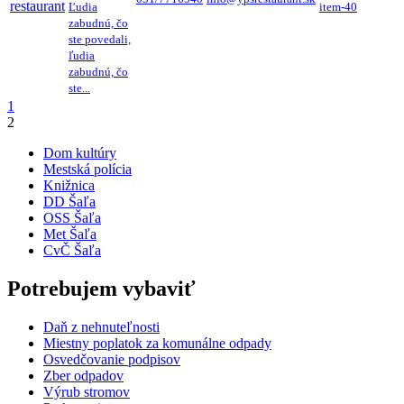
Ľudia
item-40
zabudnú, čo
ste povedali,
ľudia
zabudnú, čo
ste...
1
2
Dom kultúry
Mestská polícia
Knižnica
DD Šaľa
OSS Šaľa
Met Šaľa
CvČ Šaľa
Potrebujem vybaviť
Daň z nehnuteľnosti
Miestny poplatok za komunálne odpady
Osvedčovanie podpisov
Zber odpadov
Výrub stromov