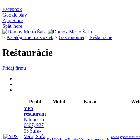
Facebook
Google play
App Store
Späť hore
>
Katalóg firiem a služieb
>
Gastronómia
>
Reštaurácie
Reštaurácie
Pridaj firmu
Profil
Mobil
E-mail
We
YPS
restaurant
Nitrianska
6667, 927
05 Šaľa-
Veča, Šaľa
www.ypsrestaura
031/7716540
info@ypsrestaurant.sk