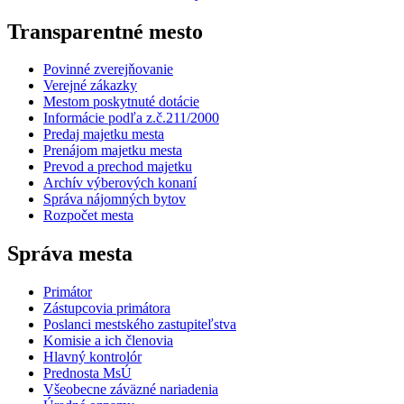
Transparentné mesto
Povinné zverejňovanie
Verejné zákazky
Mestom poskytnuté dotácie
Informácie podľa z.č.211/2000
Predaj majetku mesta
Prenájom majetku mesta
Prevod a prechod majetku
Archív výberových konaní
Správa nájomných bytov
Rozpočet mesta
Správa mesta
Primátor
Zástupcovia primátora
Poslanci mestského zastupiteľstva
Komisie a ich členovia
Hlavný kontrolór
Prednosta MsÚ
Všeobecne záväzné nariadenia