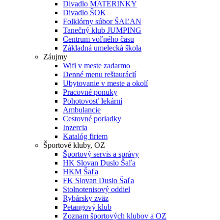
Divadlo MATERINKY
Divadlo ŠOK
Folklórny súbor ŠAĽAN
Tanečný klub JUMPING
Centrum voľného času
Základná umelecká škola
Záujmy
Wifi v meste zadarmo
Denné menu reštaurácií
Ubytovanie v meste a okolí
Pracovné ponuky
Pohotovosť lekární
Ambulancie
Cestovné poriadky
Inzercia
Katalóg firiem
Športové kluby, OZ
Športový servis a správy
HK Slovan Duslo Šaľa
HKM Šaľa
FK Slovan Duslo Šaľa
Stolnotenisový oddiel
Rybársky zväz
Petangový klub
Zoznam športových klubov a OZ