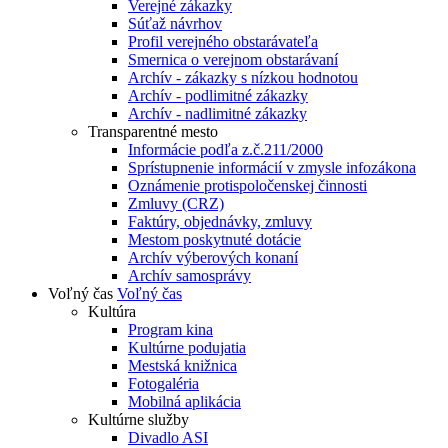
Verejné zákazky
Súťaž návrhov
Profil verejného obstarávateľa
Smernica o verejnom obstarávaní
Archív - zákazky s nízkou hodnotou
Archív - podlimitné zákazky
Archív - nadlimitné zákazky
Transparentné mesto
Informácie podľa z.č.211/2000
Sprístupnenie informácií v zmysle infozákona
Oznámenie protispoločenskej činnosti
Zmluvy (CRZ)
Faktúry, objednávky, zmluvy
Mestom poskytnuté dotácie
Archív výberových konaní
Archív samosprávy
Voľný čas
Voľný čas
Kultúra
Program kina
Kultúrne podujatia
Mestská knižnica
Fotogaléria
Mobilná aplikácia
Kultúrne služby
Divadlo ASI