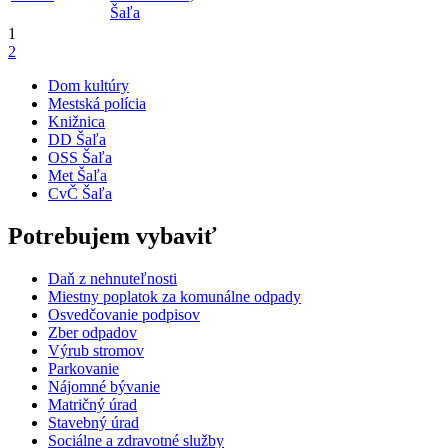
Šaľa
1
2
Dom kultúry
Mestská polícia
Knižnica
DD Šaľa
OSS Šaľa
Met Šaľa
CvČ Šaľa
Potrebujem vybaviť
Daň z nehnuteľnosti
Miestny poplatok za komunálne odpady
Osvedčovanie podpisov
Zber odpadov
Výrub stromov
Parkovanie
Nájomné bývanie
Matričný úrad
Stavebný úrad
Sociálne a zdravotné služby