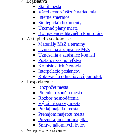
Legislatíva
Štatút mesta
Všeobecne záväzné nariadenia
Interné smernice
Strategické dokumenty
Územné plány mesta
Kompetencie hlavného kontrolóra
Zastupiteľstvo, komisie
Materiály MsZ a termíny
Uznesenia a zápisnice MsZ
Uznesenia a zápisnice komisií
Poslanci zastupiteľstva
Komisie a ich členovia
Interpelácie poslancov
Rokovací a odmeňovací poriadok
Hospodárenie
Rozpočet mesta
Plnenie rozpočtu mesta
Rozbor hospodárenia
Výročné správy mesta
Predaj majetku mesta
Prenájom majetku mesta
Prevod a prechod majetku
Správa nájomných bytov
Verejné obstarávanie