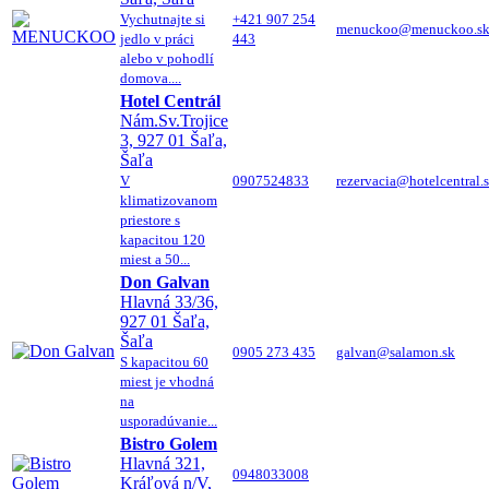
Vychutnajte si
+421 907 254
menuckoo@menuckoo.s
jedlo v práci
443
alebo v pohodlí
domova....
Hotel Centrál
Nám.Sv.Trojice
3, 927 01 Šaľa,
Šaľa
V
0907524833
rezervacia@hotelcentral.
klimatizovanom
priestore s
kapacitou 120
miest a 50...
Don Galvan
Hlavná 33/36,
927 01 Šaľa,
Šaľa
0905 273 435
galvan@salamon.sk
S kapacitou 60
miest je vhodná
na
usporadúvanie...
Bistro Golem
Hlavná 321,
0948033008
Kráľová n/V,