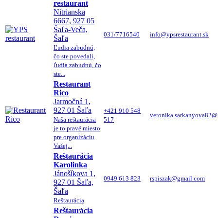
restaurant
Nitrianska
6667, 927 05
Šaľa-Veča,
031/7716540
info@ypsrestaurant.sk
Šaľa
Ľudia zabudnú,
čo ste povedali,
ľudia zabudnú, čo
ste...
Restaurant
Rico
Jarmočná 1,
927 01 Šaľa
+421 910 548
veronika.sarkanyova82@
Naša reštaurácia
517
je to pravé miesto
pre organizáciu
Vašej...
Reštaurácia
Karolinka
Jánošíkova 1,
0949 613 823
rspiszak@gmail.com
927 01 Šaľa,
Šaľa
Reštaurácia
Reštaurácia