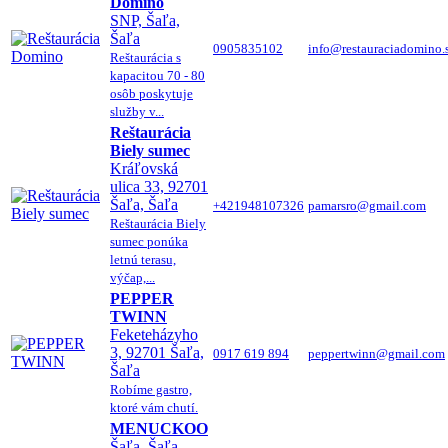
Domino
SNP, Šaľa,
Šaľa
0905835102
info@restauraciadomino.
Reštaurácia s
kapacitou 70 - 80
osôb poskytuje
služby v...
Reštaurácia
Biely sumec
Kráľovská
ulica 33, 92701
Šaľa, Šaľa
+421948107326
pamarsro@gmail.com
Reštaurácia Biely
sumec ponúka
letnú terasu,
výčap,...
PEPPER
TWINN
Feketeházyho
3, 92701 Šaľa,
0917 619 894
peppertwinn@gmail.com
Šaľa
Robíme gastro,
ktoré vám chutí.
MENUCKOO
Šaľa, Šaľa