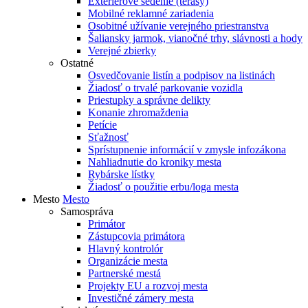
Exteriérové sedenie (terasy)
Mobilné reklamné zariadenia
Osobitné užívanie verejného priestranstva
Šaliansky jarmok, vianočné trhy, slávnosti a hody
Verejné zbierky
Ostatné
Osvedčovanie listín a podpisov na listinách
Žiadosť o trvalé parkovanie vozidla
Priestupky a správne delikty
Konanie zhromaždenia
Petície
Sťažnosť
Sprístupnenie informácií v zmysle infozákona
Nahliadnutie do kroniky mesta
Rybárske lístky
Žiadosť o použitie erbu/loga mesta
Mesto
Mesto
Samospráva
Primátor
Zástupcovia primátora
Hlavný kontrolór
Organizácie mesta
Partnerské mestá
Projekty EU a rozvoj mesta
Investičné zámery mesta