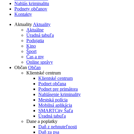
Nahlás kriminalitu
Podnety občanov
Kontakty
Aktuality
Aktuality
Aktuálne
Úradná tabuľa
Podujatia
Kino
Šport
Čas a my
Online správy
Občan
Občan
Klientské centrum
Klientské centrum
Podnet občana
Podnet pre primátora
Nahlásenie kriminality
Mestská polícia
Mobilná aplikácia
SMARTCity Šaľa
Úradná tabuľa
Dane a poplatky
Daň z nehnuteľnosti
Daň za psa