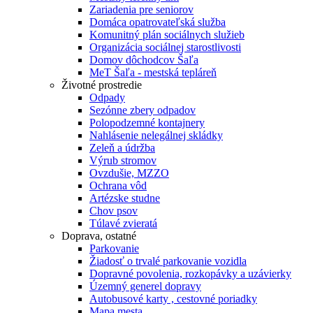
Zariadenia pre seniorov
Domáca opatrovateľská služba
Komunitný plán sociálnych služieb
Organizácia sociálnej starostlivosti
Domov dôchodcov Šaľa
MeT Šaľa - mestská tepláreň
Životné prostredie
Odpady
Sezónne zbery odpadov
Polopodzemné kontajnery
Nahlásenie nelegálnej skládky
Zeleň a údržba
Výrub stromov
Ovzdušie, MZZO
Ochrana vôd
Artézske studne
Chov psov
Túlavé zvieratá
Doprava, ostatné
Parkovanie
Žiadosť o trvalé parkovanie vozidla
Dopravné povolenia, rozkopávky a uzávierky
Územný generel dopravy
Autobusové karty , cestovné poriadky
Mapa mesta