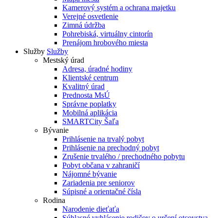
Kamerový systém a ochrana majetku
Verejné osvetlenie
Zimná údržba
Pohrebiská, virtuálny cintorín
Prenájom hrobového miesta
Služby
Služby
Mestský úrad
Adresa, úradné hodiny
Klientské centrum
Kvalitný úrad
Prednosta MsÚ
Správne poplatky
Mobilná aplikácia
SMARTCity Šaľa
Bývanie
Prihlásenie na trvalý pobyt
Prihlásenie na prechodný pobyt
Zrušenie trvalého / prechodného pobytu
Pobyt občana v zahraničí
Nájomné bývanie
Zariadenia pre seniorov
Súpisné a orientačné čísla
Rodina
Narodenie dieťaťa
Súhlasné vyhlásenie rodičov o určení otcovstva