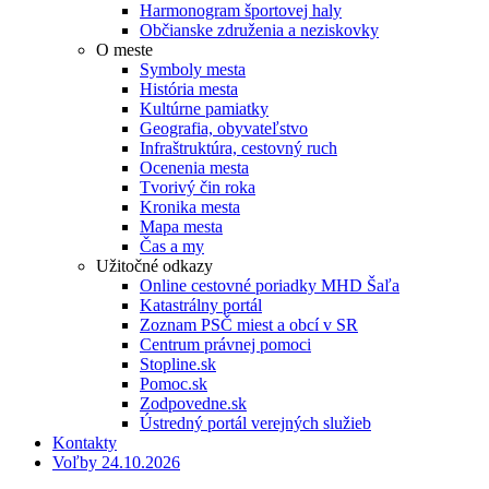
Harmonogram športovej haly
Občianske združenia a neziskovky
O meste
Symboly mesta
História mesta
Kultúrne pamiatky
Geografia, obyvateľstvo
Infraštruktúra, cestovný ruch
Ocenenia mesta
Tvorivý čin roka
Kronika mesta
Mapa mesta
Čas a my
Užitočné odkazy
Online cestovné poriadky MHD Šaľa
Katastrálny portál
Zoznam PSČ miest a obcí v SR
Centrum právnej pomoci
Stopline.sk
Pomoc.sk
Zodpovedne.sk
Ústredný portál verejných služieb
Kontakty
Voľby 24.10.2026