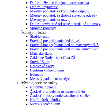
Daň za užívanie verejného priestranstva
Daň za ubytovanie
Miestny poplatok za komunálne odpady
Miestny poplatok za drobné stavebné odpady
Miestny poplatok za rozvoj
Daň za nevýherné prístroje a predajné automaty
Správne poplatky
Školstvo, mládež
Školský úrad
Pravidlá pre prijímanie detí do jaslí
Pravidlá pre prijímanie detí do materských škôl
Pravidlá pre prijímanie detí do základných škôl
Materské školy
Základné školy a špeciálna ZŠ
Stredné školy
Umelecké školy
Centrum voľného času
Edupage
Mestský parlament mladých
Bývanie, sociálne služby
Nájomné bývanie
Žiadosť o pridelenie nájomného bytu
Žiadosť o poskytnutie sociálnych služieb
Nocľaháreň a útulky
Mestský terénny tím