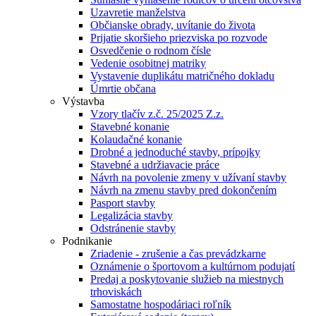
Uzavretie manželstva
Občianske obrady, uvítanie do života
Prijatie skoršieho priezviska po rozvode
Osvedčenie o rodnom čísle
Vedenie osobitnej matriky
Vystavenie duplikátu matričného dokladu
Úmrtie občana
Výstavba
Vzory tlačív z.č. 25/2025 Z.z.
Stavebné konanie
Kolaudačné konanie
Drobné a jednoduché stavby, prípojky
Stavebné a udržiavacie práce
Návrh na povolenie zmeny v užívaní stavby
Návrh na zmenu stavby pred dokončením
Pasport stavby
Legalizácia stavby
Odstránenie stavby
Podnikanie
Zriadenie - zrušenie a čas prevádzkarne
Oznámenie o športovom a kultúrnom podujatí
Predaj a poskytovanie služieb na miestnych
trhoviskách
Samostatne hospodáriaci roľník