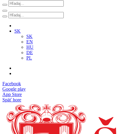
SK
SK
EN
HU
DE
PL
Facebook
Google play
App Store
Späť hore