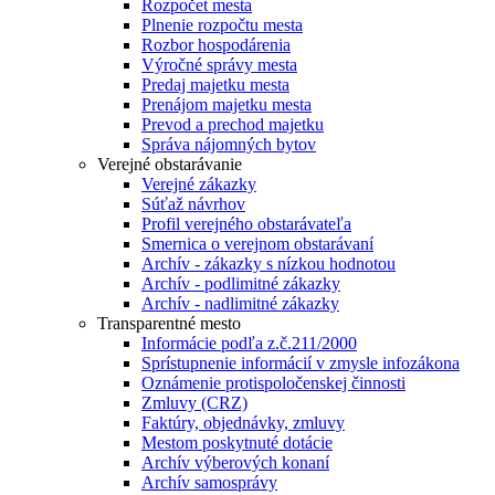
Rozpočet mesta
Plnenie rozpočtu mesta
Rozbor hospodárenia
Výročné správy mesta
Predaj majetku mesta
Prenájom majetku mesta
Prevod a prechod majetku
Správa nájomných bytov
Verejné obstarávanie
Verejné zákazky
Súťaž návrhov
Profil verejného obstarávateľa
Smernica o verejnom obstarávaní
Archív - zákazky s nízkou hodnotou
Archív - podlimitné zákazky
Archív - nadlimitné zákazky
Transparentné mesto
Informácie podľa z.č.211/2000
Sprístupnenie informácií v zmysle infozákona
Oznámenie protispoločenskej činnosti
Zmluvy (CRZ)
Faktúry, objednávky, zmluvy
Mestom poskytnuté dotácie
Archív výberových konaní
Archív samosprávy