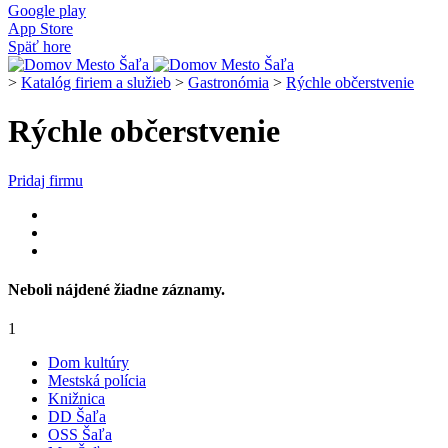
Google play
App Store
Späť hore
>
Katalóg firiem a služieb
>
Gastronómia
>
Rýchle občerstvenie
Rýchle občerstvenie
Pridaj firmu
Neboli nájdené žiadne záznamy.
1
Dom kultúry
Mestská polícia
Knižnica
DD Šaľa
OSS Šaľa