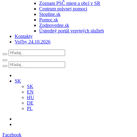
Zoznam PSČ miest a obcí v SR
Centrum právnej pomoci
Stopline.sk
Pomoc.sk
Zodpovedne.sk
Ústredný portál verejných služieb
Kontakty
Voľby 24.10.2026
SK
SK
EN
HU
DE
PL
Facebook