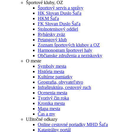
Športové kluby, OZ
Športový servis a správy
HK Slovan Duslo Šaľa
HKM Šaľa
FK Slovan Duslo Šaľa
Stolnotenisový oddiel
Rybársky zväz
Petangový klub
Zoznam športových klubov a OZ
Harmonogram športovej haly
Občianske združenia a neziskovky
O meste
Symboly mesta
História mesta
Kultúrne pamiatky
Geografia, obyvateľstvo
Infraštruktúra, cestovný ruch
Ocenenia mesta
Tvorivý čin roka
Kronika mesta
Mapa mesta
Čas a my
Užitočné odkazy
Online cestovné poriadky MHD Šaľa
Katastrálny portál