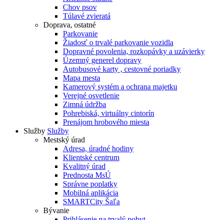
Chov psov
Túlavé zvieratá
Doprava, ostatné
Parkovanie
Žiadosť o trvalé parkovanie vozidla
Dopravné povolenia, rozkopávky a uzávierky
Územný generel dopravy
Autobusové karty , cestovné poriadky
Mapa mesta
Kamerový systém a ochrana majetku
Verejné osvetlenie
Zimná údržba
Pohrebiská, virtuálny cintorín
Prenájom hrobového miesta
Služby
Služby
Mestský úrad
Adresa, úradné hodiny
Klientské centrum
Kvalitný úrad
Prednosta MsÚ
Správne poplatky
Mobilná aplikácia
SMARTCity Šaľa
Bývanie
Prihlásenie na trvalý pobyt