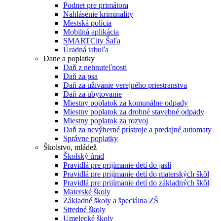
Podnet pre primátora
Nahlásenie kriminality
Mestská polícia
Mobilná aplikácia
SMARTCity Šaľa
Úradná tabuľa
Dane a poplatky
Daň z nehnuteľnosti
Daň za psa
Daň za užívanie verejného priestranstva
Daň za ubytovanie
Miestny poplatok za komunálne odpady
Miestny poplatok za drobné stavebné odpady
Miestny poplatok za rozvoj
Daň za nevýherné prístroje a predajné automaty
Správne poplatky
Školstvo, mládež
Školský úrad
Pravidlá pre prijímanie detí do jaslí
Pravidlá pre prijímanie detí do materských škôl
Pravidlá pre prijímanie detí do základných škôl
Materské školy
Základné školy a špeciálna ZŠ
Stredné školy
Umelecké školy