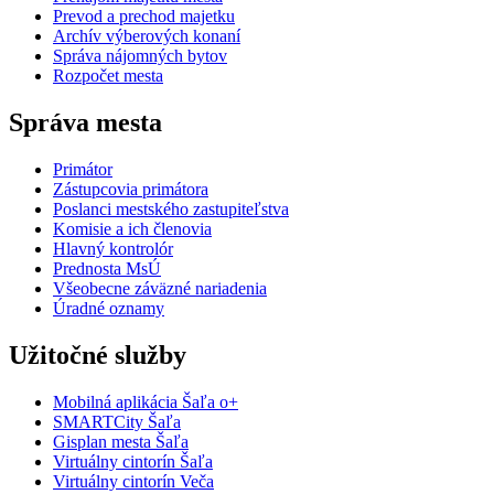
Prevod a prechod majetku
Archív výberových konaní
Správa nájomných bytov
Rozpočet mesta
Správa mesta
Primátor
Zástupcovia primátora
Poslanci mestského zastupiteľstva
Komisie a ich členovia
Hlavný kontrolór
Prednosta MsÚ
Všeobecne záväzné nariadenia
Úradné oznamy
Užitočné služby
Mobilná aplikácia Šaľa o+
SMARTCity Šaľa
Gisplan mesta Šaľa
Virtuálny cintorín Šaľa
Virtuálny cintorín Veča