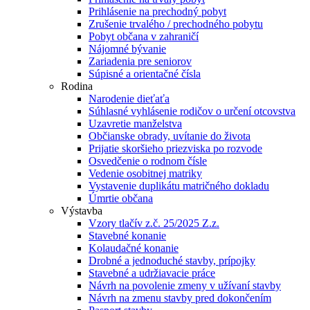
Prihlásenie na prechodný pobyt
Zrušenie trvalého / prechodného pobytu
Pobyt občana v zahraničí
Nájomné bývanie
Zariadenia pre seniorov
Súpisné a orientačné čísla
Rodina
Narodenie dieťaťa
Súhlasné vyhlásenie rodičov o určení otcovstva
Uzavretie manželstva
Občianske obrady, uvítanie do života
Prijatie skoršieho priezviska po rozvode
Osvedčenie o rodnom čísle
Vedenie osobitnej matriky
Vystavenie duplikátu matričného dokladu
Úmrtie občana
Výstavba
Vzory tlačív z.č. 25/2025 Z.z.
Stavebné konanie
Kolaudačné konanie
Drobné a jednoduché stavby, prípojky
Stavebné a udržiavacie práce
Návrh na povolenie zmeny v užívaní stavby
Návrh na zmenu stavby pred dokončením