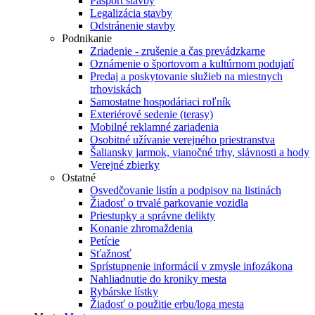
Pasport stavby
Legalizácia stavby
Odstránenie stavby
Podnikanie
Zriadenie - zrušenie a čas prevádzkarne
Oznámenie o športovom a kultúrnom podujatí
Predaj a poskytovanie služieb na miestnych
trhoviskách
Samostatne hospodáriaci roľník
Exteriérové sedenie (terasy)
Mobilné reklamné zariadenia
Osobitné užívanie verejného priestranstva
Šaliansky jarmok, vianočné trhy, slávnosti a hody
Verejné zbierky
Ostatné
Osvedčovanie listín a podpisov na listinách
Žiadosť o trvalé parkovanie vozidla
Priestupky a správne delikty
Konanie zhromaždenia
Petície
Sťažnosť
Sprístupnenie informácií v zmysle infozákona
Nahliadnutie do kroniky mesta
Rybárske lístky
Žiadosť o použitie erbu/loga mesta