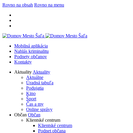
Rovno na obsah
Rovno na menu
Mobilná aplikácia
Nahlás kriminalitu
Podnety občanov
Kontakty
Aktuality
Aktuality
Aktuálne
Úradná tabuľa
Podujatia
Kino
Šport
Čas a my
Online správy
Občan
Občan
Klientské centrum
Klientské centrum
Podnet občana