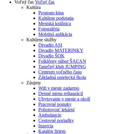
Voľný čas
Voľný čas
Kultúra
Program kina
Kultúrne podujatia
Mestská knižnica
Fotogaléria
Mobilná aplikácia
Kultúrne služby
Divadlo ASI
Divadlo MATERINKY
Divadlo ŠOK
Folklórny súbor ŠAĽAN
Tanečný klub JUMPING
Centrum voľného času
Základná umelecká škola
Záujmy
Wifi v meste zadarmo
Denné menu reštaurácií
Ubytovanie v meste a okolí
Pracovné ponuky
Pohotovosť lekární
Ambulancie
Cestovné poriadky
Inzercia
Katalóg firiem