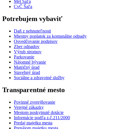
Met Šaľa
CvČ Šaľa
Potrebujem vybaviť
Daň z nehnuteľnosti
Miestny poplatok za komunálne odpady
Osvedčovanie podpisov
Zber odpadov
Výrub stromov
Parkovanie
Nájomné bývanie
Matričný úrad
Stavebný úrad
Sociálne a zdravotné služby
Transparentné mesto
Povinné zverejňovanie
Verejné zákazky
Mestom poskytnuté dotácie
Informácie podľa z.č.211/2000
Predaj majetku mesta
Prenájom majetku mesta