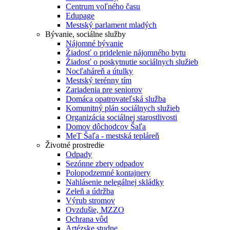
Centrum voľného času
Edupage
Mestský parlament mladých
Bývanie, sociálne služby
Nájomné bývanie
Žiadosť o pridelenie nájomného bytu
Žiadosť o poskytnutie sociálnych služieb
Nocľaháreň a útulky
Mestský terénny tím
Zariadenia pre seniorov
Domáca opatrovateľská služba
Komunitný plán sociálnych služieb
Organizácia sociálnej starostlivosti
Domov dôchodcov Šaľa
MeT Šaľa - mestská tepláreň
Životné prostredie
Odpady
Sezónne zbery odpadov
Polopodzemné kontajnery
Nahlásenie nelegálnej skládky
Zeleň a údržba
Výrub stromov
Ovzdušie, MZZO
Ochrana vôd
Artézske studne