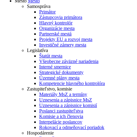
Mesto
Mesto
Samospráva
Primátor
Zástupcovia primátora
Hlavný kontrolór
Organizácie mesta
Partnerské mestá
Projekty EU a rozvoj mesta
Investičné zámery mesta
Legislatíva
Štatút mesta
Všeobecne záväzné nariadenia
Interné smernice
Strategické dokumenty
Územné plány mesta
Kompetencie hlavného kontrolóra
Zastupiteľstvo, komisie
Materiály MsZ a termíny
Uznesenia a zápisnice MsZ
Uznesenia a zápisnice komisií
Poslanci zastupiteľstva
Komisie a ich členovia
Interpelácie poslancov
Rokovací a odmeňovací poriadok
Hospodárenie