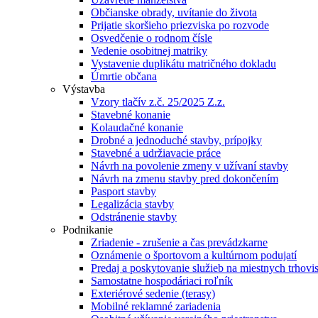
Občianske obrady, uvítanie do života
Prijatie skoršieho priezviska po rozvode
Osvedčenie o rodnom čísle
Vedenie osobitnej matriky
Vystavenie duplikátu matričného dokladu
Úmrtie občana
Výstavba
Vzory tlačív z.č. 25/2025 Z.z.
Stavebné konanie
Kolaudačné konanie
Drobné a jednoduché stavby, prípojky
Stavebné a udržiavacie práce
Návrh na povolenie zmeny v užívaní stavby
Návrh na zmenu stavby pred dokončením
Pasport stavby
Legalizácia stavby
Odstránenie stavby
Podnikanie
Zriadenie - zrušenie a čas prevádzkarne
Oznámenie o športovom a kultúrnom podujatí
Predaj a poskytovanie služieb na miestnych trhovi
Samostatne hospodáriaci roľník
Exteriérové sedenie (terasy)
Mobilné reklamné zariadenia