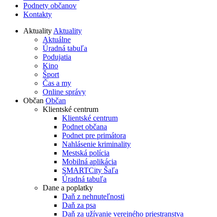
Podnety občanov
Kontakty
Aktuality
Aktuality
Aktuálne
Úradná tabuľa
Podujatia
Kino
Šport
Čas a my
Online správy
Občan
Občan
Klientské centrum
Klientské centrum
Podnet občana
Podnet pre primátora
Nahlásenie kriminality
Mestská polícia
Mobilná aplikácia
SMARTCity Šaľa
Úradná tabuľa
Dane a poplatky
Daň z nehnuteľnosti
Daň za psa
Daň za užívanie verejného priestranstva