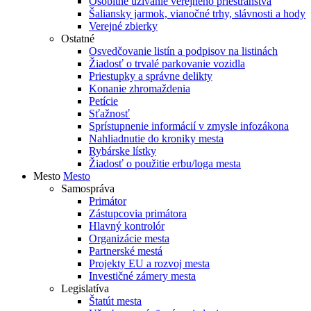
Osobitné užívanie verejného priestranstva
Šaliansky jarmok, vianočné trhy, slávnosti a hody
Verejné zbierky
Ostatné
Osvedčovanie listín a podpisov na listinách
Žiadosť o trvalé parkovanie vozidla
Priestupky a správne delikty
Konanie zhromaždenia
Petície
Sťažnosť
Sprístupnenie informácií v zmysle infozákona
Nahliadnutie do kroniky mesta
Rybárske lístky
Žiadosť o použitie erbu/loga mesta
Mesto
Mesto
Samospráva
Primátor
Zástupcovia primátora
Hlavný kontrolór
Organizácie mesta
Partnerské mestá
Projekty EU a rozvoj mesta
Investičné zámery mesta
Legislatíva
Štatút mesta