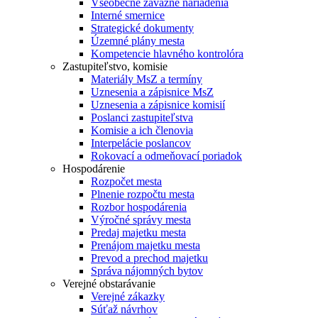
Všeobecne záväzné nariadenia
Interné smernice
Strategické dokumenty
Územné plány mesta
Kompetencie hlavného kontrolóra
Zastupiteľstvo, komisie
Materiály MsZ a termíny
Uznesenia a zápisnice MsZ
Uznesenia a zápisnice komisií
Poslanci zastupiteľstva
Komisie a ich členovia
Interpelácie poslancov
Rokovací a odmeňovací poriadok
Hospodárenie
Rozpočet mesta
Plnenie rozpočtu mesta
Rozbor hospodárenia
Výročné správy mesta
Predaj majetku mesta
Prenájom majetku mesta
Prevod a prechod majetku
Správa nájomných bytov
Verejné obstarávanie
Verejné zákazky
Súťaž návrhov