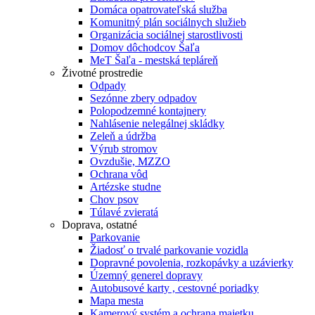
Domáca opatrovateľská služba
Komunitný plán sociálnych služieb
Organizácia sociálnej starostlivosti
Domov dôchodcov Šaľa
MeT Šaľa - mestská tepláreň
Životné prostredie
Odpady
Sezónne zbery odpadov
Polopodzemné kontajnery
Nahlásenie nelegálnej skládky
Zeleň a údržba
Výrub stromov
Ovzdušie, MZZO
Ochrana vôd
Artézske studne
Chov psov
Túlavé zvieratá
Doprava, ostatné
Parkovanie
Žiadosť o trvalé parkovanie vozidla
Dopravné povolenia, rozkopávky a uzávierky
Územný generel dopravy
Autobusové karty , cestovné poriadky
Mapa mesta
Kamerový systém a ochrana majetku