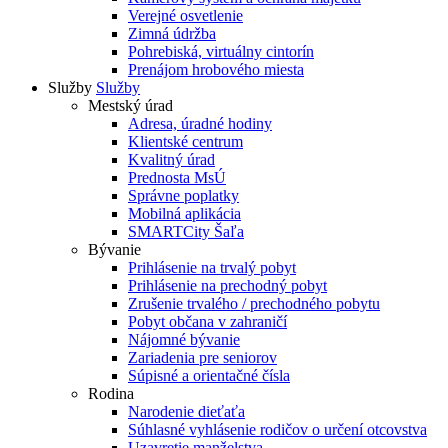
Verejné osvetlenie
Zimná údržba
Pohrebiská, virtuálny cintorín
Prenájom hrobového miesta
Služby
Služby
Mestský úrad
Adresa, úradné hodiny
Klientské centrum
Kvalitný úrad
Prednosta MsÚ
Správne poplatky
Mobilná aplikácia
SMARTCity Šaľa
Bývanie
Prihlásenie na trvalý pobyt
Prihlásenie na prechodný pobyt
Zrušenie trvalého / prechodného pobytu
Pobyt občana v zahraničí
Nájomné bývanie
Zariadenia pre seniorov
Súpisné a orientačné čísla
Rodina
Narodenie dieťaťa
Súhlasné vyhlásenie rodičov o určení otcovstva
Uzavretie manželstva