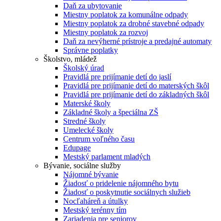
Daň za ubytovanie
Miestny poplatok za komunálne odpady
Miestny poplatok za drobné stavebné odpady
Miestny poplatok za rozvoj
Daň za nevýherné prístroje a predajné automaty
Správne poplatky
Školstvo, mládež
Školský úrad
Pravidlá pre prijímanie detí do jaslí
Pravidlá pre prijímanie detí do materských škôl
Pravidlá pre prijímanie detí do základných škôl
Materské školy
Základné školy a špeciálna ZŠ
Stredné školy
Umelecké školy
Centrum voľného času
Edupage
Mestský parlament mladých
Bývanie, sociálne služby
Nájomné bývanie
Žiadosť o pridelenie nájomného bytu
Žiadosť o poskytnutie sociálnych služieb
Nocľaháreň a útulky
Mestský terénny tím
Zariadenia pre seniorov