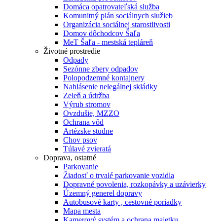
Domáca opatrovateľská služba
Komunitný plán sociálnych služieb
Organizácia sociálnej starostlivosti
Domov dôchodcov Šaľa
MeT Šaľa - mestská tepláreň
Životné prostredie
Odpady
Sezónne zbery odpadov
Polopodzemné kontajnery
Nahlásenie nelegálnej skládky
Zeleň a údržba
Výrub stromov
Ovzdušie, MZZO
Ochrana vôd
Artézske studne
Chov psov
Túlavé zvieratá
Doprava, ostatné
Parkovanie
Žiadosť o trvalé parkovanie vozidla
Dopravné povolenia, rozkopávky a uzávierky
Územný generel dopravy
Autobusové karty , cestovné poriadky
Mapa mesta
Kamerový systém a ochrana majetku