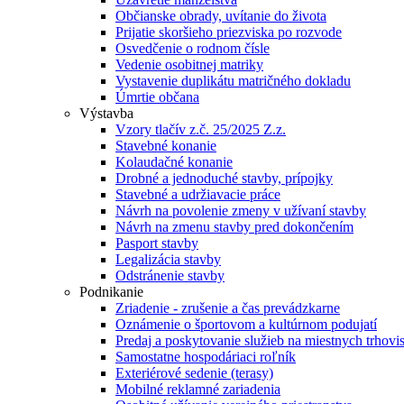
Občianske obrady, uvítanie do života
Prijatie skoršieho priezviska po rozvode
Osvedčenie o rodnom čísle
Vedenie osobitnej matriky
Vystavenie duplikátu matričného dokladu
Úmrtie občana
Výstavba
Vzory tlačív z.č. 25/2025 Z.z.
Stavebné konanie
Kolaudačné konanie
Drobné a jednoduché stavby, prípojky
Stavebné a udržiavacie práce
Návrh na povolenie zmeny v užívaní stavby
Návrh na zmenu stavby pred dokončením
Pasport stavby
Legalizácia stavby
Odstránenie stavby
Podnikanie
Zriadenie - zrušenie a čas prevádzkarne
Oznámenie o športovom a kultúrnom podujatí
Predaj a poskytovanie služieb na miestnych trhovi
Samostatne hospodáriaci roľník
Exteriérové sedenie (terasy)
Mobilné reklamné zariadenia