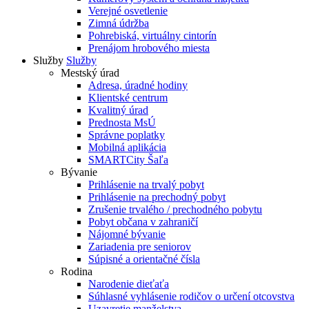
Verejné osvetlenie
Zimná údržba
Pohrebiská, virtuálny cintorín
Prenájom hrobového miesta
Služby
Služby
Mestský úrad
Adresa, úradné hodiny
Klientské centrum
Kvalitný úrad
Prednosta MsÚ
Správne poplatky
Mobilná aplikácia
SMARTCity Šaľa
Bývanie
Prihlásenie na trvalý pobyt
Prihlásenie na prechodný pobyt
Zrušenie trvalého / prechodného pobytu
Pobyt občana v zahraničí
Nájomné bývanie
Zariadenia pre seniorov
Súpisné a orientačné čísla
Rodina
Narodenie dieťaťa
Súhlasné vyhlásenie rodičov o určení otcovstva
Uzavretie manželstva