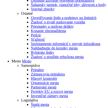
Osobitné užívanie verejného priestranstva
Šaliansky jarmok, vianočné trhy, slávnosti a hody
Verejné zbierky
Ostatné
Osvedčovanie listín a podpisov na listinách
Žiadosť o trvalé parkovanie vozidla
Priestupky a správne delikty
Konanie zhromaždenia
Petície
Sťažnosť
Sprístupnenie informácií v zmysle infozákona
Nahliadnutie do kroniky mesta
Rybárske lístky
Žiadosť o použitie erbu/loga mesta
Mesto
Mesto
Samospráva
Primátor
Zástupcovia primátora
Hlavný kontrolór
Organizácie mesta
Partnerské mestá
Projekty EU a rozvoj mesta
Investičné zámery mesta
Legislatíva
Štatút mesta