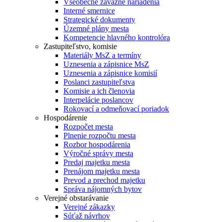
Všeobecne záväzné nariadenia
Interné smernice
Strategické dokumenty
Územné plány mesta
Kompetencie hlavného kontrolóra
Zastupiteľstvo, komisie
Materiály MsZ a termíny
Uznesenia a zápisnice MsZ
Uznesenia a zápisnice komisií
Poslanci zastupiteľstva
Komisie a ich členovia
Interpelácie poslancov
Rokovací a odmeňovací poriadok
Hospodárenie
Rozpočet mesta
Plnenie rozpočtu mesta
Rozbor hospodárenia
Výročné správy mesta
Predaj majetku mesta
Prenájom majetku mesta
Prevod a prechod majetku
Správa nájomných bytov
Verejné obstarávanie
Verejné zákazky
Súťaž návrhov