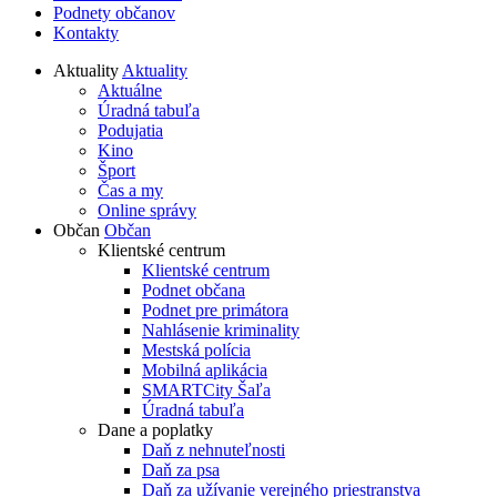
Podnety občanov
Kontakty
Aktuality
Aktuality
Aktuálne
Úradná tabuľa
Podujatia
Kino
Šport
Čas a my
Online správy
Občan
Občan
Klientské centrum
Klientské centrum
Podnet občana
Podnet pre primátora
Nahlásenie kriminality
Mestská polícia
Mobilná aplikácia
SMARTCity Šaľa
Úradná tabuľa
Dane a poplatky
Daň z nehnuteľnosti
Daň za psa
Daň za užívanie verejného priestranstva