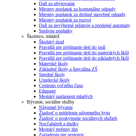
Daň za ubytovanie
Miestny poplatok za komunálne odpady
Miestny poplatok za drobné stavebné odpady
Miestny poplatok za rozvoj
Daň za nevýherné prístroje a predajné automaty
Správne poplatky
Školstvo, mládež
Školský úrad
Pravidlá pre prijímanie detí do jaslí
Pravidlá pre prijímanie detí do materských škôl
Pravidlá pre prijímanie detí do základných škôl
Materské školy
Základné školy a špeciálna ZŠ
Stredné školy
Umelecké školy
Centrum voľného času
Edupage
Mestský parlament mladých
Bývanie, sociálne služby
Nájomné bývanie
Žiadosť o pridelenie nájomného bytu
Žiadosť o poskytnutie sociálnych služieb
Nocľaháreň a útulky
Mestský terénny tím
Zariadenia pre seniorov