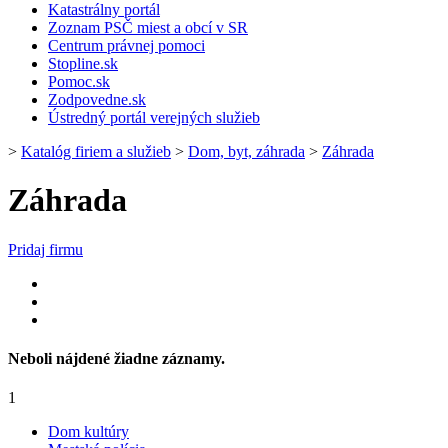
Katastrálny portál
Zoznam PSČ miest a obcí v SR
Centrum právnej pomoci
Stopline.sk
Pomoc.sk
Zodpovedne.sk
Ústredný portál verejných služieb
>
Katalóg firiem a služieb
>
Dom, byt, záhrada
>
Záhrada
Záhrada
Pridaj firmu
Neboli nájdené žiadne záznamy.
1
Dom kultúry