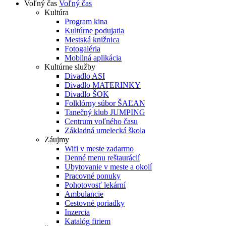
Voľný čas
Voľný čas
Kultúra
Program kina
Kultúrne podujatia
Mestská knižnica
Fotogaléria
Mobilná aplikácia
Kultúrne služby
Divadlo ASI
Divadlo MATERINKY
Divadlo ŠOK
Folklórny súbor ŠAĽAN
Tanečný klub JUMPING
Centrum voľného času
Základná umelecká škola
Záujmy
Wifi v meste zadarmo
Denné menu reštaurácií
Ubytovanie v meste a okolí
Pracovné ponuky
Pohotovosť lekární
Ambulancie
Cestovné poriadky
Inzercia
Katalóg firiem