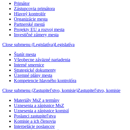
Primátor
Zástupcovia primátora
Hlavný kontrolór
Organizácie mesta
Partnerské mestá
Projekty EU a rozvoj mesta
Investičné zámery mesta
Close submenu (Legislatíva)
Legislatíva
Štatút mesta
Všeobecne záväzné nariadenia
Interné smernice
Strategické dokumenty
Územné plány mesta
Kompetencie hlavného kontrolóra
Close submenu (Zastupiteľstvo, komisie)
Zastupiteľstvo, komisie
Materiály MsZ a termíny
Uznesenia a zápisnice MsZ
Uznesenia a zápisnice komisií
Poslanci zastupiteľstva
Komisie a ich členovia
Interpelácie poslancov