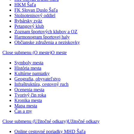
HKM Šaľa
FK Slovan Duslo Šaľa
Stolnotenisový oddiel
Rybársky zväz
Petangový klub
Zoznam športových klubov a OZ
Harmonogram športovej haly
Občianske združenia a neziskovky
Close submenu (O meste)
O meste
Symboly mesta
História mesta
Kultúrne pamiatky
Geografia, obyvateľstvo
Infraštruktúra, cestovný ruch
Ocenenia mesta
Tvorivý čin roka
Kronika mesta
Mapa mesta
Čas a my
Close submenu (Užitočné odkazy)
Užitočné odkazy
Online cestovné poriadky MHD Šaľa