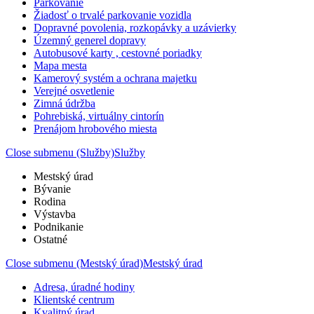
Parkovanie
Žiadosť o trvalé parkovanie vozidla
Dopravné povolenia, rozkopávky a uzávierky
Územný generel dopravy
Autobusové karty , cestovné poriadky
Mapa mesta
Kamerový systém a ochrana majetku
Verejné osvetlenie
Zimná údržba
Pohrebiská, virtuálny cintorín
Prenájom hrobového miesta
Close submenu (Služby)
Služby
Mestský úrad
Bývanie
Rodina
Výstavba
Podnikanie
Ostatné
Close submenu (Mestský úrad)
Mestský úrad
Adresa, úradné hodiny
Klientské centrum
Kvalitný úrad