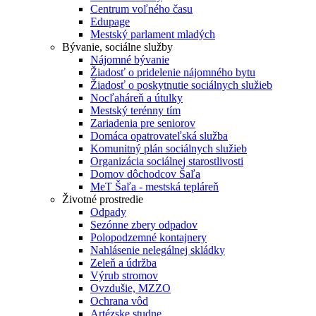
Centrum voľného času
Edupage
Mestský parlament mladých
Bývanie, sociálne služby
Nájomné bývanie
Žiadosť o pridelenie nájomného bytu
Žiadosť o poskytnutie sociálnych služieb
Nocľaháreň a útulky
Mestský terénny tím
Zariadenia pre seniorov
Domáca opatrovateľská služba
Komunitný plán sociálnych služieb
Organizácia sociálnej starostlivosti
Domov dôchodcov Šaľa
MeT Šaľa - mestská tepláreň
Životné prostredie
Odpady
Sezónne zbery odpadov
Polopodzemné kontajnery
Nahlásenie nelegálnej skládky
Zeleň a údržba
Výrub stromov
Ovzdušie, MZZO
Ochrana vôd
Artézske studne