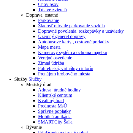
Chov psov
Túlavé zvieratá
Doprava, ostatné
Parkovanie
Žiadosť o trvalé parkovanie vozidla
Dopravné povolenia, rozkopávky a uzávierky
Územný generel dopravy
Autobusové karty , cestovné poriadky
Mapa mesta
Kamerový systém a ochrana majetku
Verejné osvetlenie
Zimná údržba
Pohrebiská, virtuálny cintorín
Prenájom hrobového miesta
Služby
Služby
Mestský úrad
Adresa, úradné hodiny
Klientské centrum
Kvalitný úrad
Prednosta MsÚ
Správne poplatky
Mobilná aplikácia
SMARTCity Šaľa
Bývanie
Prihlásenie na trvalý pobyt