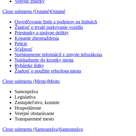
Verejné zbierky
Close submenu (Ostatné)
Ostatné
Osvedčovanie listín a podpisov na listinách
Žiadosť o trvalé parkovanie vozidla
Priestupky a správne delikty
Konanie zhromaždenia
Petície
Sťažnosť
Sprístupnenie informácií v zmysle infozákona
Nahliadnutie do kroniky mesta
Rybárske lístky
Žiadosť o použitie erbu/loga mesta
Close submenu (Mesto)
Mesto
Samospráva
Legislatíva
Zastupiteľstvo, komisie
Hospodárenie
Verejné obstarávanie
Transparentné mesto
Close submenu (Samospráva)
Samospráva