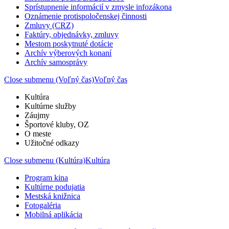
Sprístupnenie informácií v zmysle infozákona
Oznámenie protispoločenskej činnosti
Zmluvy (CRZ)
Faktúry, objednávky, zmluvy
Mestom poskytnuté dotácie
Archív výberových konaní
Archív samosprávy
Close submenu (Voľný čas)
Voľný čas
Kultúra
Kultúrne služby
Záujmy
Športové kluby, OZ
O meste
Užitočné odkazy
Close submenu (Kultúra)
Kultúra
Program kina
Kultúrne podujatia
Mestská knižnica
Fotogaléria
Mobilná aplikácia