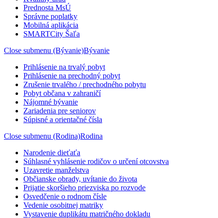
Prednosta MsÚ
Správne poplatky
Mobilná aplikácia
SMARTCity Šaľa
Close submenu (Bývanie)
Bývanie
Prihlásenie na trvalý pobyt
Prihlásenie na prechodný pobyt
Zrušenie trvalého / prechodného pobytu
Pobyt občana v zahraničí
Nájomné bývanie
Zariadenia pre seniorov
Súpisné a orientačné čísla
Close submenu (Rodina)
Rodina
Narodenie dieťaťa
Súhlasné vyhlásenie rodičov o určení otcovstva
Uzavretie manželstva
Občianske obrady, uvítanie do života
Prijatie skoršieho priezviska po rozvode
Osvedčenie o rodnom čísle
Vedenie osobitnej matriky
Vystavenie duplikátu matričného dokladu