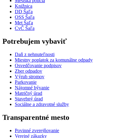
Mestská polícia
Knižnica
DD Šaľa
OSS Šaľa
Met Šaľa
CvČ Šaľa
Potrebujem vybaviť
Daň z nehnuteľnosti
Miestny poplatok za komunálne odpady
Osvedčovanie podpisov
Zber odpadov
Výrub stromov
Parkovanie
Nájomné bývanie
Matričný úrad
Stavebný úrad
Sociálne a zdravotné služby
Transparentné mesto
Povinné zverejňovanie
Verejné zákazky