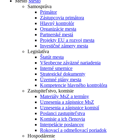
Mesto
Mesto
Samospráva
Primátor
Zástupcovia primátora
Hlavný kontrolór
Organizácie mesta
Partnerské mestá
Projekty EU a rozvoj mesta
Investičné zámery mesta
Legislatíva
Štatút mesta
Všeobecne záväzné nariadenia
Interné smernice
Strategické dokumenty
Územné plány mesta
Kompetencie hlavného kontrolóra
Zastupiteľstvo, komisie
Materiály MsZ a termíny
Uznesenia a zápisnice MsZ
Uznesenia a zápisnice komisií
Poslanci zastupiteľstva
Komisie a ich členovia
Interpelácie poslancov
Rokovací a odmeňovací poriadok
Hospodárenie