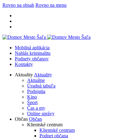
Rovno na obsah
Rovno na menu
Mobilná aplikácia
Nahlás kriminalitu
Podnety občanov
Kontakty
Aktuality
Aktuality
Aktuálne
Úradná tabuľa
Podujatia
Kino
Šport
Čas a my
Online správy
Občan
Občan
Klientské centrum
Klientské centrum
Podnet občana