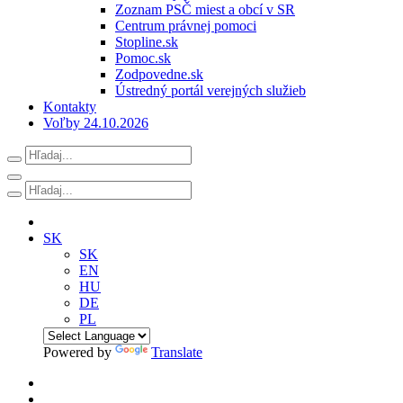
Zoznam PSČ miest a obcí v SR
Centrum právnej pomoci
Stopline.sk
Pomoc.sk
Zodpovedne.sk
Ústredný portál verejných služieb
Kontakty
Voľby 24.10.2026
SK
SK
EN
HU
DE
PL
Powered by
Translate