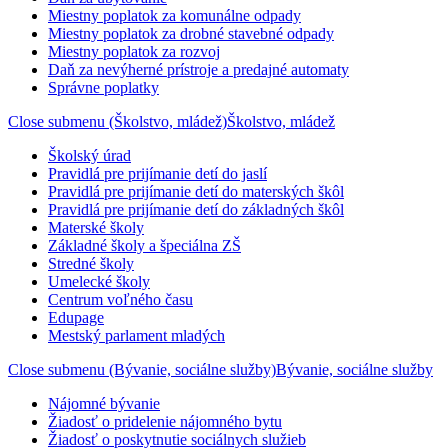
Miestny poplatok za komunálne odpady
Miestny poplatok za drobné stavebné odpady
Miestny poplatok za rozvoj
Daň za nevýherné prístroje a predajné automaty
Správne poplatky
Close submenu (Školstvo, mládež)
Školstvo, mládež
Školský úrad
Pravidlá pre prijímanie detí do jaslí
Pravidlá pre prijímanie detí do materských škôl
Pravidlá pre prijímanie detí do základných škôl
Materské školy
Základné školy a špeciálna ZŠ
Stredné školy
Umelecké školy
Centrum voľného času
Edupage
Mestský parlament mladých
Close submenu (Bývanie, sociálne služby)
Bývanie, sociálne služby
Nájomné bývanie
Žiadosť o pridelenie nájomného bytu
Žiadosť o poskytnutie sociálnych služieb