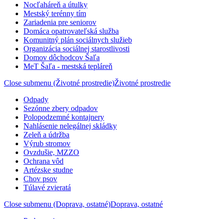
Nocľaháreň a útulky
Mestský terénny tím
Zariadenia pre seniorov
Domáca opatrovateľská služba
Komunitný plán sociálnych služieb
Organizácia sociálnej starostlivosti
Domov dôchodcov Šaľa
MeT Šaľa - mestská tepláreň
Close submenu (Životné prostredie)
Životné prostredie
Odpady
Sezónne zbery odpadov
Polopodzemné kontajnery
Nahlásenie nelegálnej skládky
Zeleň a údržba
Výrub stromov
Ovzdušie, MZZO
Ochrana vôd
Artézske studne
Chov psov
Túlavé zvieratá
Close submenu (Doprava, ostatné)
Doprava, ostatné