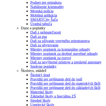
Podnet pre primátora
Nahlásenie kriminality
Mestská polícia
Mobilná aplikácia
SMARTCity Šaľa
Úradná tabuľa
Dane a poplatky
Daň z nehnuteľnosti
Daň za psa
Daň za užívanie verejného priestranstva
Daň za ubytovanie
Miestny poplatok za komunálne odpady
Miestny poplatok za drobné stavebné odpady
Miestny poplatok za rozvoj
Daň za nevýherné prístroje a predajné automaty
Správne poplatky
Školstvo, mládež
Školský úrad
Pravidlá pre prijímanie detí do jaslí
Pravidlá pre prijímanie detí do materských škôl
Pravidlá pre prijímanie detí do základných škôl
Materské školy
Základné školy a špeciálna ZŠ
Stredné školy
Umelecké školy