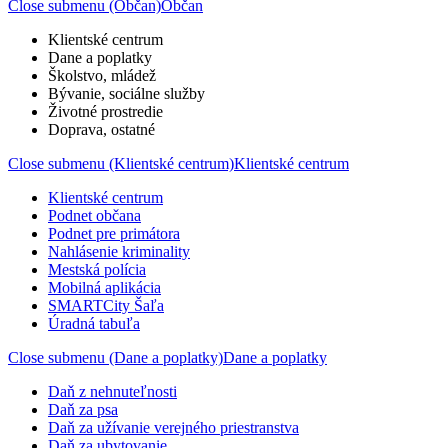
Close submenu (Občan)
Občan
Klientské centrum
Dane a poplatky
Školstvo, mládež
Bývanie, sociálne služby
Životné prostredie
Doprava, ostatné
Close submenu (Klientské centrum)
Klientské centrum
Klientské centrum
Podnet občana
Podnet pre primátora
Nahlásenie kriminality
Mestská polícia
Mobilná aplikácia
SMARTCity Šaľa
Úradná tabuľa
Close submenu (Dane a poplatky)
Dane a poplatky
Daň z nehnuteľnosti
Daň za psa
Daň za užívanie verejného priestranstva
Daň za ubytovanie