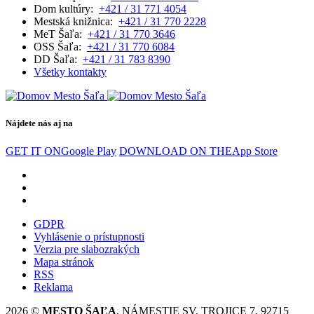
Dom kultúry:
+421 / 31 771 4054
Mestská knižnica:
+421 / 31 770 2228
MeT Šaľa:
+421 / 31 770 3646
OSS Šaľa:
+421 / 31 770 6084
DD Šaľa:
+421 / 31 783 8390
Všetky kontakty
Nájdete nás aj na
GET IT ON
Google Play
DOWNLOAD ON THE
App Store
GDPR
Vyhlásenie o prístupnosti
Verzia pre slabozrakých
Mapa stránok
RSS
Reklama
2026 ©
MESTO ŠAĽA
, NÁMESTIE SV. TROJICE 7, 92715