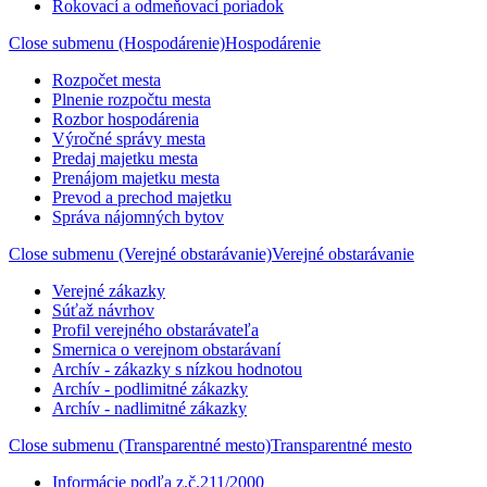
Rokovací a odmeňovací poriadok
Close submenu (Hospodárenie)
Hospodárenie
Rozpočet mesta
Plnenie rozpočtu mesta
Rozbor hospodárenia
Výročné správy mesta
Predaj majetku mesta
Prenájom majetku mesta
Prevod a prechod majetku
Správa nájomných bytov
Close submenu (Verejné obstarávanie)
Verejné obstarávanie
Verejné zákazky
Súťaž návrhov
Profil verejného obstarávateľa
Smernica o verejnom obstarávaní
Archív - zákazky s nízkou hodnotou
Archív - podlimitné zákazky
Archív - nadlimitné zákazky
Close submenu (Transparentné mesto)
Transparentné mesto
Informácie podľa z.č.211/2000