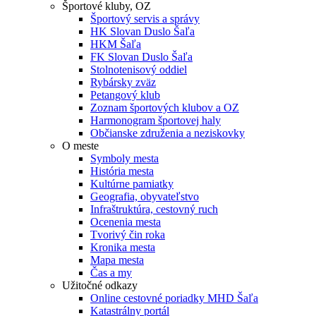
Športové kluby, OZ
Športový servis a správy
HK Slovan Duslo Šaľa
HKM Šaľa
FK Slovan Duslo Šaľa
Stolnotenisový oddiel
Rybársky zväz
Petangový klub
Zoznam športových klubov a OZ
Harmonogram športovej haly
Občianske združenia a neziskovky
O meste
Symboly mesta
História mesta
Kultúrne pamiatky
Geografia, obyvateľstvo
Infraštruktúra, cestovný ruch
Ocenenia mesta
Tvorivý čin roka
Kronika mesta
Mapa mesta
Čas a my
Užitočné odkazy
Online cestovné poriadky MHD Šaľa
Katastrálny portál