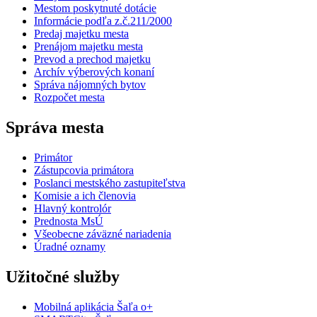
Mestom poskytnuté dotácie
Informácie podľa z.č.211/2000
Predaj majetku mesta
Prenájom majetku mesta
Prevod a prechod majetku
Archív výberových konaní
Správa nájomných bytov
Rozpočet mesta
Správa mesta
Primátor
Zástupcovia primátora
Poslanci mestského zastupiteľstva
Komisie a ich členovia
Hlavný kontrolór
Prednosta MsÚ
Všeobecne záväzné nariadenia
Úradné oznamy
Užitočné služby
Mobilná aplikácia Šaľa o+