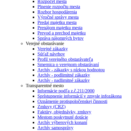
Rozpočet mesta
Plnenie rozpočtu mesta
Rozbor hospodárenia
Výročné správy mesta
Predaj majetku mesta
Prenájom majetku mesta
Prevod a prechod majetku
Správa nájomných bytov
Verejné obstarávanie
Verejné zákazky
Súťaž návrhov
Profil verejného obstarávateľa
Smernica o verejnom obstarávaní
Archív - zákazky s nízkou hodnotou
Archív - podlimitné zákazky
Archív - nadlimitné zákazky
Transparentné mesto
Informácie podľa z.č.211/2000
Sprístupnenie informácií v zmysle infozákona
Oznámenie protispoločenskej činnosti
Zmluvy (CRZ)
Faktúry, objednávky, zmluvy
Mestom poskytnuté dotácie
Archív výberových konaní
Archív samosprávy