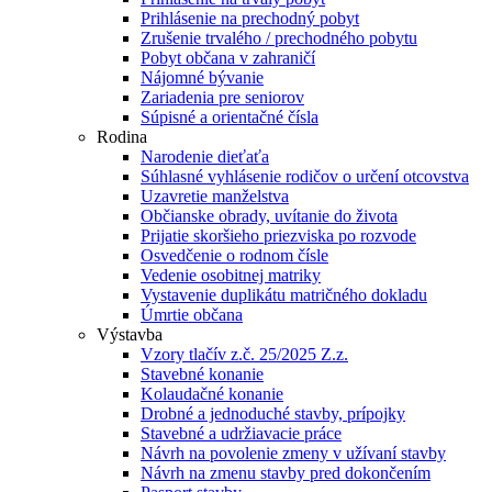
Prihlásenie na prechodný pobyt
Zrušenie trvalého / prechodného pobytu
Pobyt občana v zahraničí
Nájomné bývanie
Zariadenia pre seniorov
Súpisné a orientačné čísla
Rodina
Narodenie dieťaťa
Súhlasné vyhlásenie rodičov o určení otcovstva
Uzavretie manželstva
Občianske obrady, uvítanie do života
Prijatie skoršieho priezviska po rozvode
Osvedčenie o rodnom čísle
Vedenie osobitnej matriky
Vystavenie duplikátu matričného dokladu
Úmrtie občana
Výstavba
Vzory tlačív z.č. 25/2025 Z.z.
Stavebné konanie
Kolaudačné konanie
Drobné a jednoduché stavby, prípojky
Stavebné a udržiavacie práce
Návrh na povolenie zmeny v užívaní stavby
Návrh na zmenu stavby pred dokončením