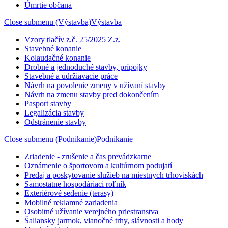
Úmrtie občana
Close submenu (Výstavba)
Výstavba
Vzory tlačív z.č. 25/2025 Z.z.
Stavebné konanie
Kolaudačné konanie
Drobné a jednoduché stavby, prípojky
Stavebné a udržiavacie práce
Návrh na povolenie zmeny v užívaní stavby
Návrh na zmenu stavby pred dokončením
Pasport stavby
Legalizácia stavby
Odstránenie stavby
Close submenu (Podnikanie)
Podnikanie
Zriadenie - zrušenie a čas prevádzkarne
Oznámenie o športovom a kultúrnom podujatí
Predaj a poskytovanie služieb na miestnych trhoviskách
Samostatne hospodáriaci roľník
Exteriérové sedenie (terasy)
Mobilné reklamné zariadenia
Osobitné užívanie verejného priestranstva
Šaliansky jarmok, vianočné trhy, slávnosti a hody