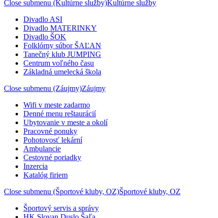
Close submenu (Kultúrne služby)
Kultúrne služby
Divadlo ASI
Divadlo MATERINKY
Divadlo ŠOK
Folklórny súbor ŠAĽAN
Tanečný klub JUMPING
Centrum voľného času
Základná umelecká škola
Close submenu (Záujmy)
Záujmy
Wifi v meste zadarmo
Denné menu reštaurácií
Ubytovanie v meste a okolí
Pracovné ponuky
Pohotovosť lekární
Ambulancie
Cestovné poriadky
Inzercia
Katalóg firiem
Close submenu (Športové kluby, OZ)
Športové kluby, OZ
Športový servis a správy
HK Slovan Duslo Šaľa