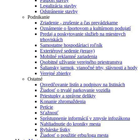
Pasport stavby
Legalizácia stavby
Odstránenie stavby
Podnikanie
Zriadenie - zrušenie a čas prevádzkarne
Oznámenie o športovom a kultúrnom podujatí
Predaj a poskytovanie služieb na miestnych
trhoviskách
Samostatne hospodáriaci roľník
Exteriérové sedenie (terasy)
Mobilné reklamné zariadenia
Osobitné užívanie verejného priestranstva
Šaliansky jarmok, vianočné trhy, slávnosti a hody
Verejné zbierky
Ostatné
Osvedčovanie listín a podpisov na listinách
Žiadosť o trvalé parkovanie vozidla
Priestupky a správne delikty
Konanie zhromaždenia
Petície
Sťažnosť
Sprístupnenie informácií v zmysle infozákona
Nahliadnutie do kroniky mesta
Rybárske lístky
Žiadosť o použitie erbu/loga mesta