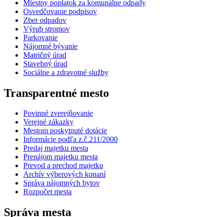
Miestny poplatok za komunálne odpady
Osvedčovanie podpisov
Zber odpadov
Výrub stromov
Parkovanie
Nájomné bývanie
Matričný úrad
Stavebný úrad
Sociálne a zdravotné služby
Transparentné mesto
Povinné zverejňovanie
Verejné zákazky
Mestom poskytnuté dotácie
Informácie podľa z.č.211/2000
Predaj majetku mesta
Prenájom majetku mesta
Prevod a prechod majetku
Archív výberových konaní
Správa nájomných bytov
Rozpočet mesta
Správa mesta