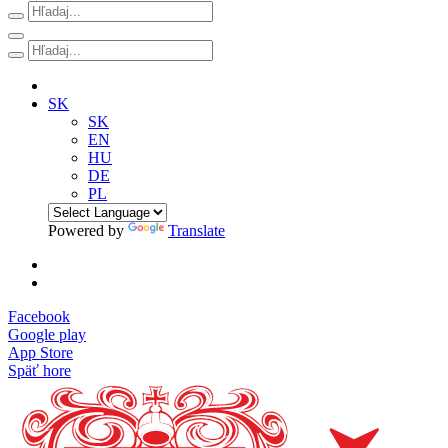
SK
SK
EN
HU
DE
PL
Powered by
Translate
Facebook
Google play
App Store
Späť hore