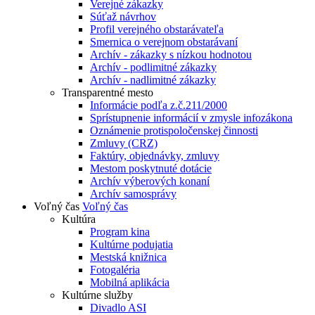
Verejné zákazky
Súťaž návrhov
Profil verejného obstarávateľa
Smernica o verejnom obstarávaní
Archív - zákazky s nízkou hodnotou
Archív - podlimitné zákazky
Archív - nadlimitné zákazky
Transparentné mesto
Informácie podľa z.č.211/2000
Sprístupnenie informácií v zmysle infozákona
Oznámenie protispoločenskej činnosti
Zmluvy (CRZ)
Faktúry, objednávky, zmluvy
Mestom poskytnuté dotácie
Archív výberových konaní
Archív samosprávy
Voľný čas
Voľný čas
Kultúra
Program kina
Kultúrne podujatia
Mestská knižnica
Fotogaléria
Mobilná aplikácia
Kultúrne služby
Divadlo ASI