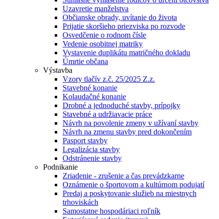
Uzavretie manželstva
Občianske obrady, uvítanie do života
Prijatie skoršieho priezviska po rozvode
Osvedčenie o rodnom čísle
Vedenie osobitnej matriky
Vystavenie duplikátu matričného dokladu
Úmrtie občana
Výstavba
Vzory tlačív z.č. 25/2025 Z.z.
Stavebné konanie
Kolaudačné konanie
Drobné a jednoduché stavby, prípojky
Stavebné a udržiavacie práce
Návrh na povolenie zmeny v užívaní stavby
Návrh na zmenu stavby pred dokončením
Pasport stavby
Legalizácia stavby
Odstránenie stavby
Podnikanie
Zriadenie - zrušenie a čas prevádzkarne
Oznámenie o športovom a kultúrnom podujatí
Predaj a poskytovanie služieb na miestnych
trhoviskách
Samostatne hospodáriaci roľník