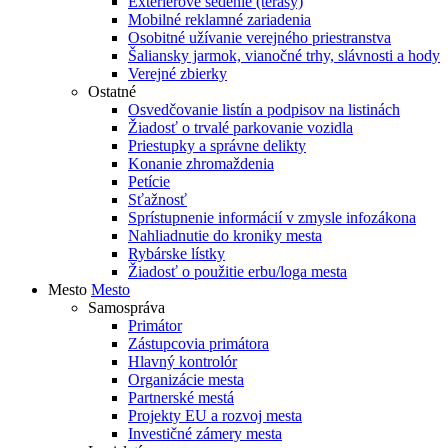
Exteriérové sedenie (terasy)
Mobilné reklamné zariadenia
Osobitné užívanie verejného priestranstva
Šaliansky jarmok, vianočné trhy, slávnosti a hody
Verejné zbierky
Ostatné
Osvedčovanie listín a podpisov na listinách
Žiadosť o trvalé parkovanie vozidla
Priestupky a správne delikty
Konanie zhromaždenia
Petície
Sťažnosť
Sprístupnenie informácií v zmysle infozákona
Nahliadnutie do kroniky mesta
Rybárske lístky
Žiadosť o použitie erbu/loga mesta
Mesto
Mesto
Samospráva
Primátor
Zástupcovia primátora
Hlavný kontrolór
Organizácie mesta
Partnerské mestá
Projekty EU a rozvoj mesta
Investičné zámery mesta