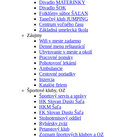
Divadlo MATERINKY
Divadlo ŠOK
Folklórny súbor ŠAĽAN
Tanečný klub JUMPING
Centrum voľného času
Základná umelecká škola
Záujmy
Wifi v meste zadarmo
Denné menu reštaurácií
Ubytovanie v meste a okolí
Pracovné ponuky
Pohotovosť lekární
Ambulancie
Cestovné poriadky
Inzercia
Katalóg firiem
Športové kluby, OZ
Športový servis a správy
HK Slovan Duslo Šaľa
HKM Šaľa
FK Slovan Duslo Šaľa
Stolnotenisový oddiel
Rybársky zväz
Petangový klub
Zoznam športových klubov a OZ