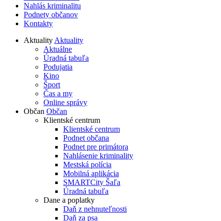
Nahlás kriminalitu
Podnety občanov
Kontakty
Aktuality
Aktuality
Aktuálne
Úradná tabuľa
Podujatia
Kino
Šport
Čas a my
Online správy
Občan
Občan
Klientské centrum
Klientské centrum
Podnet občana
Podnet pre primátora
Nahlásenie kriminality
Mestská polícia
Mobilná aplikácia
SMARTCity Šaľa
Úradná tabuľa
Dane a poplatky
Daň z nehnuteľnosti
Daň za psa