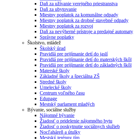
Daň za užívanie verejného priestranstva
Daň za ubytovanie
Miestny poplatok za komunálne odpady
Miestny poplatok za drobné stavebné odpady
Miestny poplatok za rozvoj
Daň za nevýherné prístroje a predajné automaty
Správne poplatky
Školstvo, mládež
Školský úrad
Pravidlá pre prijímanie detí do jaslí
Pravidlá pre prijímanie detí do materských škôl
Pravidlá pre prijímanie detí do základných škôl
Materské školy
Základné školy a špeciálna ZŠ
Stredné školy
Umelecké školy
Centrum voľného času
Edupage
Mestský parlament mladých
Bývanie, sociálne služby
Nájomné bývanie
Žiadosť o pridelenie nájomného bytu
Žiadosť o poskytnutie sociálnych služieb
Nocľaháreň a útulky
Mestský terénny tím