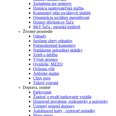
Zariadenia pre seniorov
Domáca opatrovateľská služba
Komunitný plán sociálnych služieb
Organizácia sociálnej starostlivosti
Domov dôchodcov Šaľa
MeT Šaľa - mestská tepláreň
Životné prostredie
Odpady
Sezónne zbery odpadov
Polopodzemné kontajnery
Nahlásenie nelegálnej skládky
Zeleň a údržba
Výrub stromov
Ovzdušie, MZZO
Ochrana vôd
Artézske studne
Chov psov
Túlavé zvieratá
Doprava, ostatné
Parkovanie
Žiadosť o trvalé parkovanie vozidla
Dopravné povolenia, rozkopávky a uzávierky
Územný generel dopravy
Autobusové karty , cestovné poriadky
Mapa mesta