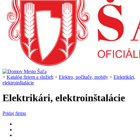
>
Katalóg firiem a služieb
>
Elektro, počítače, mobily
>
Elektrikári,
elektroinštalácie
Elektrikári, elektroinštalácie
Pridaj firmu