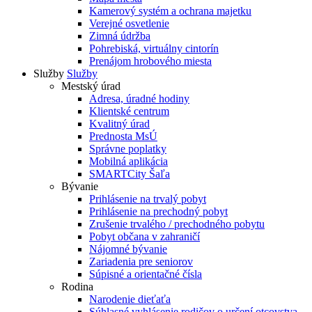
Kamerový systém a ochrana majetku
Verejné osvetlenie
Zimná údržba
Pohrebiská, virtuálny cintorín
Prenájom hrobového miesta
Služby
Služby
Mestský úrad
Adresa, úradné hodiny
Klientské centrum
Kvalitný úrad
Prednosta MsÚ
Správne poplatky
Mobilná aplikácia
SMARTCity Šaľa
Bývanie
Prihlásenie na trvalý pobyt
Prihlásenie na prechodný pobyt
Zrušenie trvalého / prechodného pobytu
Pobyt občana v zahraničí
Nájomné bývanie
Zariadenia pre seniorov
Súpisné a orientačné čísla
Rodina
Narodenie dieťaťa
Súhlasné vyhlásenie rodičov o určení otcovstva