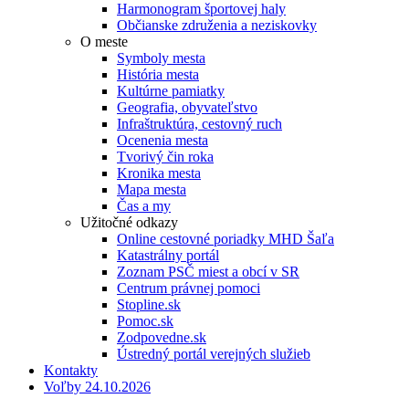
Harmonogram športovej haly
Občianske združenia a neziskovky
O meste
Symboly mesta
História mesta
Kultúrne pamiatky
Geografia, obyvateľstvo
Infraštruktúra, cestovný ruch
Ocenenia mesta
Tvorivý čin roka
Kronika mesta
Mapa mesta
Čas a my
Užitočné odkazy
Online cestovné poriadky MHD Šaľa
Katastrálny portál
Zoznam PSČ miest a obcí v SR
Centrum právnej pomoci
Stopline.sk
Pomoc.sk
Zodpovedne.sk
Ústredný portál verejných služieb
Kontakty
Voľby 24.10.2026