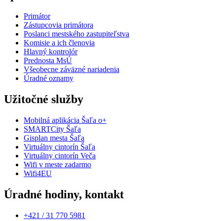
Primátor
Zástupcovia primátora
Poslanci mestského zastupiteľstva
Komisie a ich členovia
Hlavný kontrolór
Prednosta MsÚ
Všeobecne záväzné nariadenia
Úradné oznamy
Užitočné služby
Mobilná aplikácia Šaľa o+
SMARTCity Šaľa
Gisplan mesta Šaľa
Virtuálny cintorín Šaľa
Virtuálny cintorín Veča
Wifi v meste zadarmo
Wifi4EU
Úradné hodiny, kontakt
+421 / 31 770 5981