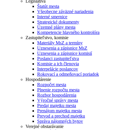
Legislatíva
Štatút mesta
Všeobecne záväzné nariadenia
Interné smernice
Strategické dokumenty
Územné plány mesta
Kompetencie hlavného kontrolóra
Zastupiteľstvo, komisie
Materiály MsZ a termíny
Uznesenia a zápisnice MsZ
Uznesenia a zápisnice komisií
Poslanci zastupiteľstva
Komisie a ich členovia
Interpelácie poslancov
Rokovací a odmeňovací poriadok
Hospodárenie
Rozpočet mesta
Plnenie rozpočtu mesta
Rozbor hospodárenia
Výročné správy mesta
Predaj majetku mesta
Prenájom majetku mesta
Prevod a prechod majetku
Správa nájomných bytov
Verejné obstarávanie