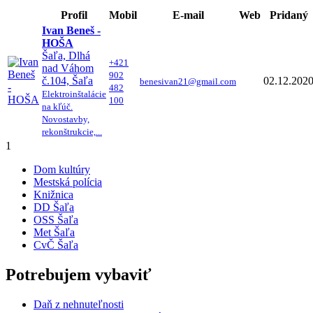
Profil
Mobil
E-mail
Web
Pridaný
Ivan Beneš -
HOŠA
Šaľa, Dlhá
+421
nad Váhom
902
č.104, Šaľa
02.12.202
benesivan21@gmail.com
482
Elektroinštalácie
100
na kľúč.
Novostavby,
rekonštrukcie,...
1
Dom kultúry
Mestská polícia
Knižnica
DD Šaľa
OSS Šaľa
Met Šaľa
CvČ Šaľa
Potrebujem vybaviť
Daň z nehnuteľnosti