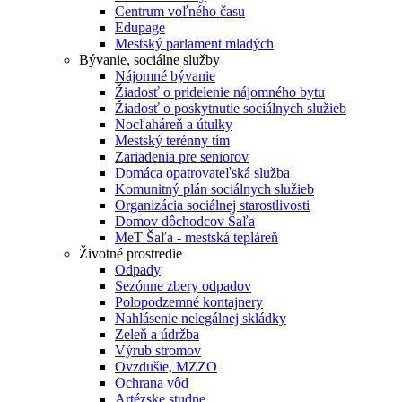
Centrum voľného času
Edupage
Mestský parlament mladých
Bývanie, sociálne služby
Nájomné bývanie
Žiadosť o pridelenie nájomného bytu
Žiadosť o poskytnutie sociálnych služieb
Nocľaháreň a útulky
Mestský terénny tím
Zariadenia pre seniorov
Domáca opatrovateľská služba
Komunitný plán sociálnych služieb
Organizácia sociálnej starostlivosti
Domov dôchodcov Šaľa
MeT Šaľa - mestská tepláreň
Životné prostredie
Odpady
Sezónne zbery odpadov
Polopodzemné kontajnery
Nahlásenie nelegálnej skládky
Zeleň a údržba
Výrub stromov
Ovzdušie, MZZO
Ochrana vôd
Artézske studne