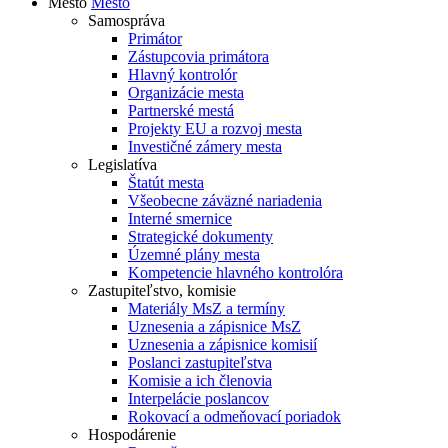
Mesto
Mesto
Samospráva
Primátor
Zástupcovia primátora
Hlavný kontrolór
Organizácie mesta
Partnerské mestá
Projekty EU a rozvoj mesta
Investičné zámery mesta
Legislatíva
Štatút mesta
Všeobecne záväzné nariadenia
Interné smernice
Strategické dokumenty
Územné plány mesta
Kompetencie hlavného kontrolóra
Zastupiteľstvo, komisie
Materiály MsZ a termíny
Uznesenia a zápisnice MsZ
Uznesenia a zápisnice komisií
Poslanci zastupiteľstva
Komisie a ich členovia
Interpelácie poslancov
Rokovací a odmeňovací poriadok
Hospodárenie