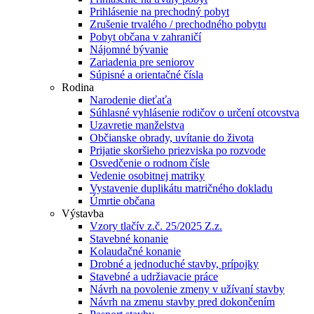
Prihlásenie na prechodný pobyt
Zrušenie trvalého / prechodného pobytu
Pobyt občana v zahraničí
Nájomné bývanie
Zariadenia pre seniorov
Súpisné a orientačné čísla
Rodina
Narodenie dieťaťa
Súhlasné vyhlásenie rodičov o určení otcovstva
Uzavretie manželstva
Občianske obrady, uvítanie do života
Prijatie skoršieho priezviska po rozvode
Osvedčenie o rodnom čísle
Vedenie osobitnej matriky
Vystavenie duplikátu matričného dokladu
Úmrtie občana
Výstavba
Vzory tlačív z.č. 25/2025 Z.z.
Stavebné konanie
Kolaudačné konanie
Drobné a jednoduché stavby, prípojky
Stavebné a udržiavacie práce
Návrh na povolenie zmeny v užívaní stavby
Návrh na zmenu stavby pred dokončením