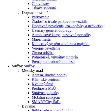
Chov psov
Túlavé zvieratá
Doprava, ostatné
Parkovanie
Žiadosť o trvalé parkovanie vozidla
Dopravné povolenia, rozkopávky a uzávierky
Územný generel dopravy
Autobusové karty , cestovné poriadky
Mapa mesta
Kamerový systém a ochrana majetku
Verejné osvetlenie
Zimná údržba
Pohrebiská, virtuálny cintorín
Prenájom hrobového miesta
Služby
Služby
Mestský úrad
Adresa, úradné hodiny
Klientské centrum
Kvalitný úrad
Prednosta MsÚ
Správne poplatky
Mobilná aplikácia
SMARTCity Šaľa
Bývanie
Prihlásenie na trvalý pobyt