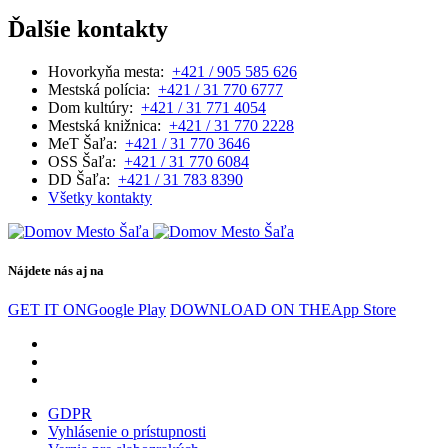
Ďalšie kontakty
Hovorkyňa mesta:
+421 / 905 585 626
Mestská polícia:
+421 / 31 770 6777
Dom kultúry:
+421 / 31 771 4054
Mestská knižnica:
+421 / 31 770 2228
MeT Šaľa:
+421 / 31 770 3646
OSS Šaľa:
+421 / 31 770 6084
DD Šaľa:
+421 / 31 783 8390
Všetky kontakty
Nájdete nás aj na
GET IT ON
Google Play
DOWNLOAD ON THE
App Store
GDPR
Vyhlásenie o prístupnosti