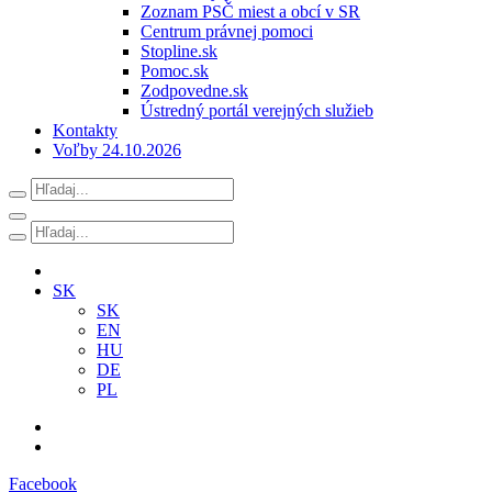
Zoznam PSČ miest a obcí v SR
Centrum právnej pomoci
Stopline.sk
Pomoc.sk
Zodpovedne.sk
Ústredný portál verejných služieb
Kontakty
Voľby 24.10.2026
SK
SK
EN
HU
DE
PL
Facebook