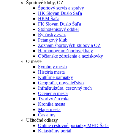
Športové kluby, OZ
Športový servis a správy
HK Slovan Duslo Šaľa
HKM Šaľa
FK Slovan Duslo Šaľa
Stolnotenisový oddiel
Rybársky zväz
Petangový klub
Zoznam športových klubov a OZ
Harmonogram športovej haly
Občianske združenia a neziskovky
O meste
Symboly mesta
História mesta
Kultúrne pamiatky
Geografia, obyvateľstvo
Infraštruktúra, cestovný ruch
Ocenenia mesta
Tvorivý čin roka
Kronika mesta
Mapa mesta
Čas a my
Užitočné odkazy
Online cestovné poriadky MHD Šaľa
Katastrálny portál