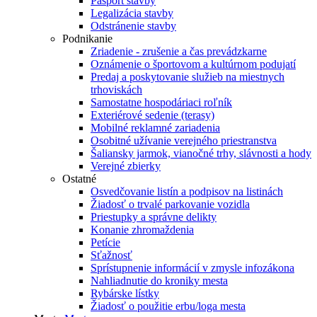
Pasport stavby
Legalizácia stavby
Odstránenie stavby
Podnikanie
Zriadenie - zrušenie a čas prevádzkarne
Oznámenie o športovom a kultúrnom podujatí
Predaj a poskytovanie služieb na miestnych
trhoviskách
Samostatne hospodáriaci roľník
Exteriérové sedenie (terasy)
Mobilné reklamné zariadenia
Osobitné užívanie verejného priestranstva
Šaliansky jarmok, vianočné trhy, slávnosti a hody
Verejné zbierky
Ostatné
Osvedčovanie listín a podpisov na listinách
Žiadosť o trvalé parkovanie vozidla
Priestupky a správne delikty
Konanie zhromaždenia
Petície
Sťažnosť
Sprístupnenie informácií v zmysle infozákona
Nahliadnutie do kroniky mesta
Rybárske lístky
Žiadosť o použitie erbu/loga mesta