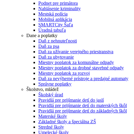
Podnet pre primátora
Nahlásenie kriminality
Mestská polícia
Mobilná aplikácia
SMARTCity Šaľa
Úradná tabuľa
Dane a poplatky
Daň z nehnuteľnosti
Daň za psa
Daň za užívanie verejného priestranstva
Daň za ubytovanie
Miestny poplatok za komunálne odpady
Miestny poplatok za drobné stavebné odpady
Miestny poplatok za rozvoj
Daň za nevýherné prístroje a predajné automaty
Správne poplatky
Školstvo, mládež
Školský úrad
Pravidlá pre prijímanie detí do jaslí
Pravidlá pre prijímanie detí do materských škôl
Pravidlá pre prijímanie detí do základných škôl
Materské školy
Základné školy a špeciálna ZŠ
Stredné školy
Umelecké školy