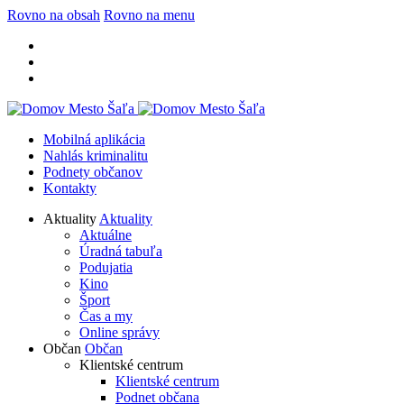
Rovno na obsah
Rovno na menu
Mobilná aplikácia
Nahlás kriminalitu
Podnety občanov
Kontakty
Aktuality
Aktuality
Aktuálne
Úradná tabuľa
Podujatia
Kino
Šport
Čas a my
Online správy
Občan
Občan
Klientské centrum
Klientské centrum
Podnet občana