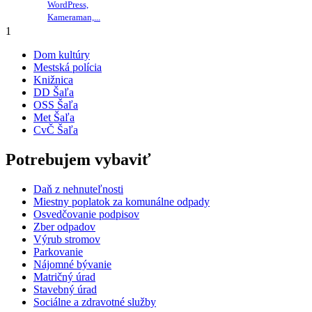
WordPress,
Kameraman,...
1
Dom kultúry
Mestská polícia
Knižnica
DD Šaľa
OSS Šaľa
Met Šaľa
CvČ Šaľa
Potrebujem vybaviť
Daň z nehnuteľnosti
Miestny poplatok za komunálne odpady
Osvedčovanie podpisov
Zber odpadov
Výrub stromov
Parkovanie
Nájomné bývanie
Matričný úrad
Stavebný úrad
Sociálne a zdravotné služby