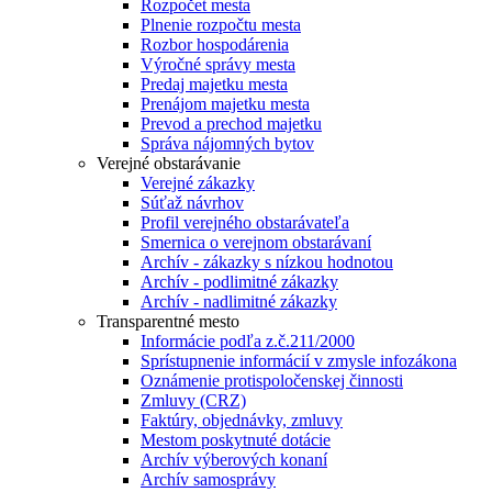
Rozpočet mesta
Plnenie rozpočtu mesta
Rozbor hospodárenia
Výročné správy mesta
Predaj majetku mesta
Prenájom majetku mesta
Prevod a prechod majetku
Správa nájomných bytov
Verejné obstarávanie
Verejné zákazky
Súťaž návrhov
Profil verejného obstarávateľa
Smernica o verejnom obstarávaní
Archív - zákazky s nízkou hodnotou
Archív - podlimitné zákazky
Archív - nadlimitné zákazky
Transparentné mesto
Informácie podľa z.č.211/2000
Sprístupnenie informácií v zmysle infozákona
Oznámenie protispoločenskej činnosti
Zmluvy (CRZ)
Faktúry, objednávky, zmluvy
Mestom poskytnuté dotácie
Archív výberových konaní
Archív samosprávy