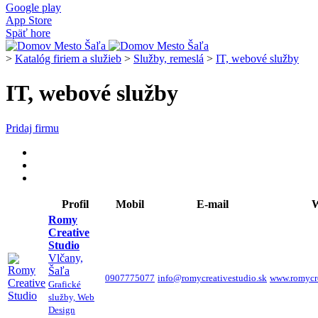
Google play
App Store
Späť hore
>
Katalóg firiem a služieb
>
Služby, remeslá
>
IT, webové služby
IT, webové služby
Pridaj firmu
Profil
Mobil
E-mail
Romy
Creative
Studio
Vlčany,
Šaľa
0907775077
info@romycreativestudio.sk
www.romycre
Grafické
služby, Web
Design