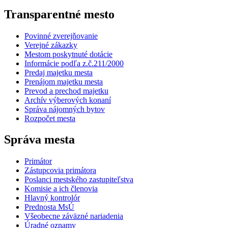
Transparentné mesto
Povinné zverejňovanie
Verejné zákazky
Mestom poskytnuté dotácie
Informácie podľa z.č.211/2000
Predaj majetku mesta
Prenájom majetku mesta
Prevod a prechod majetku
Archív výberových konaní
Správa nájomných bytov
Rozpočet mesta
Správa mesta
Primátor
Zástupcovia primátora
Poslanci mestského zastupiteľstva
Komisie a ich členovia
Hlavný kontrolór
Prednosta MsÚ
Všeobecne záväzné nariadenia
Úradné oznamy