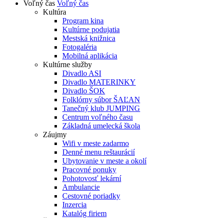
Voľný čas
Voľný čas
Kultúra
Program kina
Kultúrne podujatia
Mestská knižnica
Fotogaléria
Mobilná aplikácia
Kultúrne služby
Divadlo ASI
Divadlo MATERINKY
Divadlo ŠOK
Folklórny súbor ŠAĽAN
Tanečný klub JUMPING
Centrum voľného času
Základná umelecká škola
Záujmy
Wifi v meste zadarmo
Denné menu reštaurácií
Ubytovanie v meste a okolí
Pracovné ponuky
Pohotovosť lekární
Ambulancie
Cestovné poriadky
Inzercia
Katalóg firiem