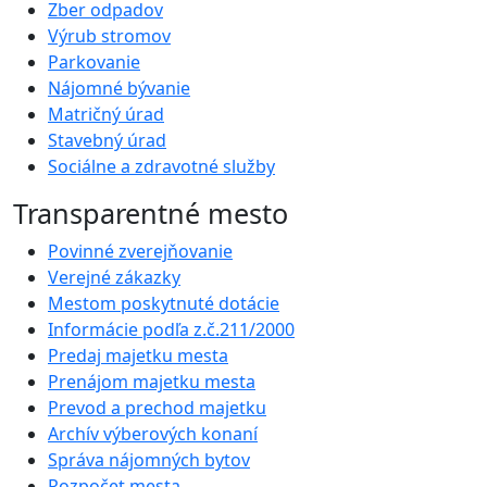
Zber odpadov
Výrub stromov
Parkovanie
Nájomné bývanie
Matričný úrad
Stavebný úrad
Sociálne a zdravotné služby
Transparentné mesto
Povinné zverejňovanie
Verejné zákazky
Mestom poskytnuté dotácie
Informácie podľa z.č.211/2000
Predaj majetku mesta
Prenájom majetku mesta
Prevod a prechod majetku
Archív výberových konaní
Správa nájomných bytov
Rozpočet mesta