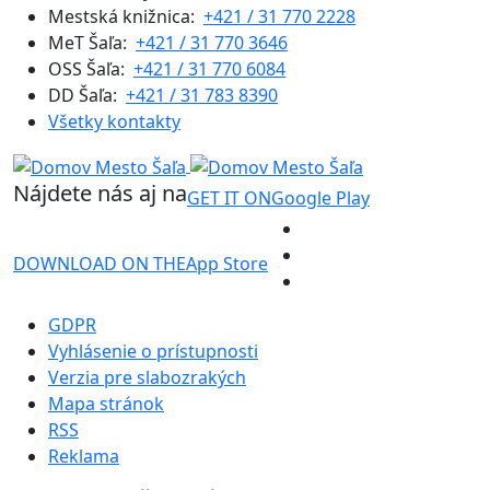
Mestská knižnica:
+421 / 31 770 2228
MeT Šaľa:
+421 / 31 770 3646
OSS Šaľa:
+421 / 31 770 6084
DD Šaľa:
+421 / 31 783 8390
Všetky kontakty
Nájdete nás aj na
GET IT ON
Google Play
DOWNLOAD ON THE
App Store
GDPR
Vyhlásenie o prístupnosti
Verzia pre slabozrakých
Mapa stránok
RSS
Reklama