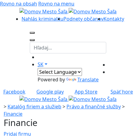
Rovno na obsah
Rovno na menu
Nahlás kriminalitu
Podnety občanov
Kontakty
SK
Powered by
Translate
Facebook
Google play
App Store
Späť hore
>
Katalóg firiem a služieb
>
Právo a finančné služby
>
Financie
Financie
Pridaj firmu