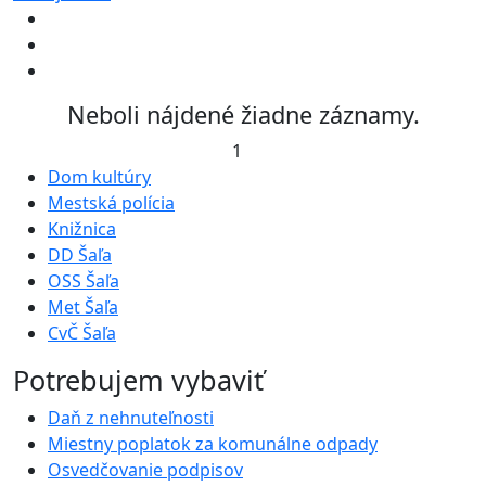
Neboli nájdené žiadne záznamy.
1
Dom kultúry
Mestská polícia
Knižnica
DD Šaľa
OSS Šaľa
Met Šaľa
CvČ Šaľa
Potrebujem vybaviť
Daň z nehnuteľnosti
Miestny poplatok za komunálne odpady
Osvedčovanie podpisov