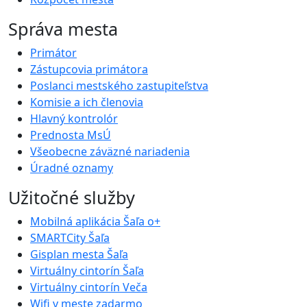
Správa mesta
Primátor
Zástupcovia primátora
Poslanci mestského zastupiteľstva
Komisie a ich členovia
Hlavný kontrolór
Prednosta MsÚ
Všeobecne záväzné nariadenia
Úradné oznamy
Užitočné služby
Mobilná aplikácia Šaľa o+
SMARTCity Šaľa
Gisplan mesta Šaľa
Virtuálny cintorín Šaľa
Virtuálny cintorín Veča
Wifi v meste zadarmo