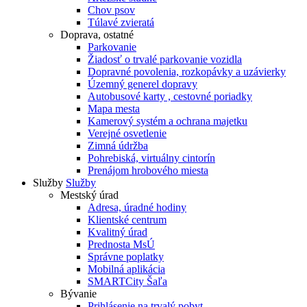
Chov psov
Túlavé zvieratá
Doprava, ostatné
Parkovanie
Žiadosť o trvalé parkovanie vozidla
Dopravné povolenia, rozkopávky a uzávierky
Územný generel dopravy
Autobusové karty , cestovné poriadky
Mapa mesta
Kamerový systém a ochrana majetku
Verejné osvetlenie
Zimná údržba
Pohrebiská, virtuálny cintorín
Prenájom hrobového miesta
Služby
Služby
Mestský úrad
Adresa, úradné hodiny
Klientské centrum
Kvalitný úrad
Prednosta MsÚ
Správne poplatky
Mobilná aplikácia
SMARTCity Šaľa
Bývanie
Prihlásenie na trvalý pobyt