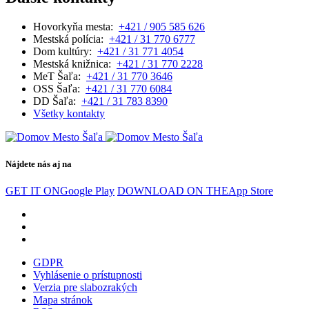
Hovorkyňa mesta:
+421 / 905 585 626
Mestská polícia:
+421 / 31 770 6777
Dom kultúry:
+421 / 31 771 4054
Mestská knižnica:
+421 / 31 770 2228
MeT Šaľa:
+421 / 31 770 3646
OSS Šaľa:
+421 / 31 770 6084
DD Šaľa:
+421 / 31 783 8390
Všetky kontakty
Nájdete nás aj na
GET IT ON
Google Play
DOWNLOAD ON THE
App Store
GDPR
Vyhlásenie o prístupnosti
Verzia pre slabozrakých
Mapa stránok