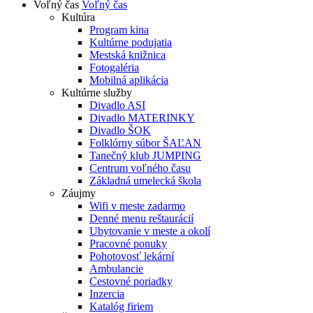
Voľný čas
Voľný čas
Kultúra
Program kina
Kultúrne podujatia
Mestská knižnica
Fotogaléria
Mobilná aplikácia
Kultúrne služby
Divadlo ASI
Divadlo MATERINKY
Divadlo ŠOK
Folklórny súbor ŠAĽAN
Tanečný klub JUMPING
Centrum voľného času
Základná umelecká škola
Záujmy
Wifi v meste zadarmo
Denné menu reštaurácií
Ubytovanie v meste a okolí
Pracovné ponuky
Pohotovosť lekární
Ambulancie
Cestovné poriadky
Inzercia
Katalóg firiem