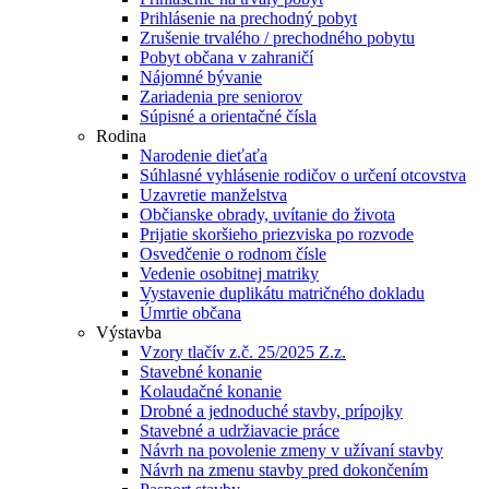
Prihlásenie na prechodný pobyt
Zrušenie trvalého / prechodného pobytu
Pobyt občana v zahraničí
Nájomné bývanie
Zariadenia pre seniorov
Súpisné a orientačné čísla
Rodina
Narodenie dieťaťa
Súhlasné vyhlásenie rodičov o určení otcovstva
Uzavretie manželstva
Občianske obrady, uvítanie do života
Prijatie skoršieho priezviska po rozvode
Osvedčenie o rodnom čísle
Vedenie osobitnej matriky
Vystavenie duplikátu matričného dokladu
Úmrtie občana
Výstavba
Vzory tlačív z.č. 25/2025 Z.z.
Stavebné konanie
Kolaudačné konanie
Drobné a jednoduché stavby, prípojky
Stavebné a udržiavacie práce
Návrh na povolenie zmeny v užívaní stavby
Návrh na zmenu stavby pred dokončením