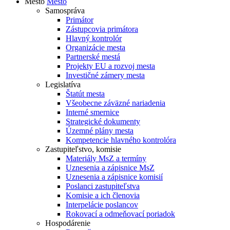
Mesto
Mesto
Samospráva
Primátor
Zástupcovia primátora
Hlavný kontrolór
Organizácie mesta
Partnerské mestá
Projekty EU a rozvoj mesta
Investičné zámery mesta
Legislatíva
Štatút mesta
Všeobecne záväzné nariadenia
Interné smernice
Strategické dokumenty
Územné plány mesta
Kompetencie hlavného kontrolóra
Zastupiteľstvo, komisie
Materiály MsZ a termíny
Uznesenia a zápisnice MsZ
Uznesenia a zápisnice komisií
Poslanci zastupiteľstva
Komisie a ich členovia
Interpelácie poslancov
Rokovací a odmeňovací poriadok
Hospodárenie