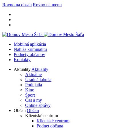
Rovno na obsah
Rovno na menu
Mobilná aplikácia
Nahlás kriminalitu
Podnety občanov
Kontakty
Aktuality
Aktuality
Aktuálne
Úradná tabuľa
Podujatia
Kino
Šport
Čas a my
Online správy
Občan
Občan
Klientské centrum
Klientské centrum
Podnet občana