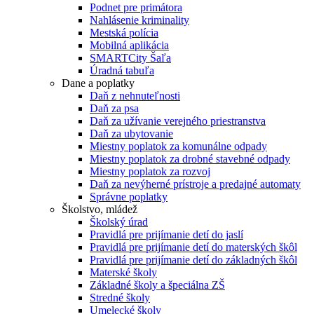
Podnet pre primátora
Nahlásenie kriminality
Mestská polícia
Mobilná aplikácia
SMARTCity Šaľa
Úradná tabuľa
Dane a poplatky
Daň z nehnuteľnosti
Daň za psa
Daň za užívanie verejného priestranstva
Daň za ubytovanie
Miestny poplatok za komunálne odpady
Miestny poplatok za drobné stavebné odpady
Miestny poplatok za rozvoj
Daň za nevýherné prístroje a predajné automaty
Správne poplatky
Školstvo, mládež
Školský úrad
Pravidlá pre prijímanie detí do jaslí
Pravidlá pre prijímanie detí do materských škôl
Pravidlá pre prijímanie detí do základných škôl
Materské školy
Základné školy a špeciálna ZŠ
Stredné školy
Umelecké školy