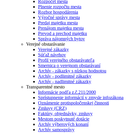
Rozpočet mesta
Plnenie rozpočtu mesta
Rozbor hospodárenia
Výročné správy mesta
Predaj majetku mesta
Prenájom majetku mesta
Prevod a prechod majetku
Správa nájomných bytov
Verejné obstarávanie
Verejné zákazky
Súťaž návrhov
Profil verejného obstarávateľa
Smernica o verejnom obstarávaní
Archív - zákazky s nízkou hodnotou
Archív - podlimitné zákazky
Archív - nadlimitné zákazky
Transparentné mesto
Informácie podľa z.č.211/2000
Sprístupnenie informácií v zmysle infozákona
Oznámenie protispoločenskej činnosti
Zmluvy (CRZ)
Faktúry, objednávky, zmluvy
Mestom poskytnuté dotácie
Archív výberových konaní
Archív samosprávy