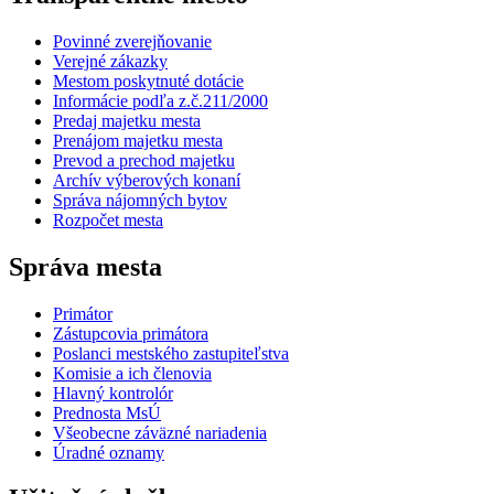
Povinné zverejňovanie
Verejné zákazky
Mestom poskytnuté dotácie
Informácie podľa z.č.211/2000
Predaj majetku mesta
Prenájom majetku mesta
Prevod a prechod majetku
Archív výberových konaní
Správa nájomných bytov
Rozpočet mesta
Správa mesta
Primátor
Zástupcovia primátora
Poslanci mestského zastupiteľstva
Komisie a ich členovia
Hlavný kontrolór
Prednosta MsÚ
Všeobecne záväzné nariadenia
Úradné oznamy