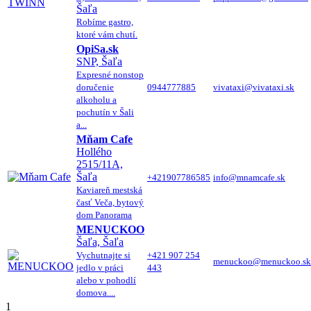
Šaľa
Robíme gastro,
ktoré vám chutí.
OpiSa.sk
SNP, Šaľa
Expresné nonstop
doručenie
0944777885
vivataxi@vivataxi.sk
alkoholu a
pochutín v Šali
a...
Mňam Cafe
Hollého
2515/11A,
Šaľa
+421907786585
info@mnamcafe.sk
Kaviareň mestská
časť Veča, bytový
dom Panorama
MENUCKOO
Šaľa, Šaľa
Vychutnajte si
+421 907 254
menuckoo@menuckoo.sk
jedlo v práci
443
alebo v pohodlí
domova....
1