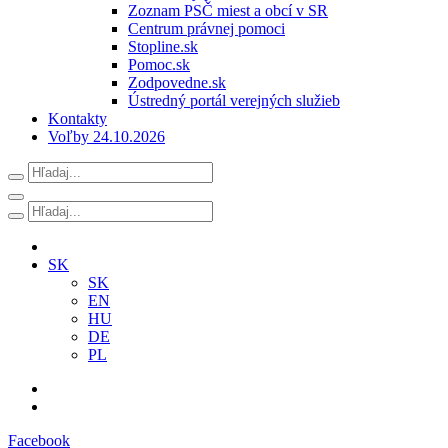
Zoznam PSČ miest a obcí v SR
Centrum právnej pomoci
Stopline.sk
Pomoc.sk
Zodpovedne.sk
Ústredný portál verejných služieb
Kontakty
Voľby 24.10.2026
SK
SK
EN
HU
DE
PL
Facebook