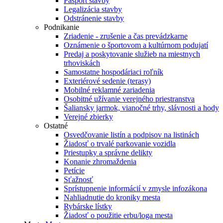
Pasport stavby
Legalizácia stavby
Odstránenie stavby
Podnikanie
Zriadenie - zrušenie a čas prevádzkarne
Oznámenie o športovom a kultúrnom podujatí
Predaj a poskytovanie služieb na miestnych
trhoviskách
Samostatne hospodáriaci roľník
Exteriérové sedenie (terasy)
Mobilné reklamné zariadenia
Osobitné užívanie verejného priestranstva
Šaliansky jarmok, vianočné trhy, slávnosti a hody
Verejné zbierky
Ostatné
Osvedčovanie listín a podpisov na listinách
Žiadosť o trvalé parkovanie vozidla
Priestupky a správne delikty
Konanie zhromaždenia
Petície
Sťažnosť
Sprístupnenie informácií v zmysle infozákona
Nahliadnutie do kroniky mesta
Rybárske lístky
Žiadosť o použitie erbu/loga mesta