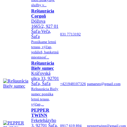
služby v...
Reštaurácia
Corgoň
Dóžova
1665/2, 927 01
Šaľa-Veča,
031 7713192
Šaľa
Ponúkame letnú
terasu, výčap,
jedáleň, banketnú
miestnosť...
Reštaurácia
Biely sumec
Kráľovská
ulica 33, 92701
Šaľa, Šaľa
+421948107326
pamarsro@gmail.com
Reštaurácia Biely
sumec ponúka
letnú terasu,
výčap,...
PEPPER
TWINN
Feketeházyho
3, 92701 Šaľa,
0917 619 894
peppertwinn@gmail.com