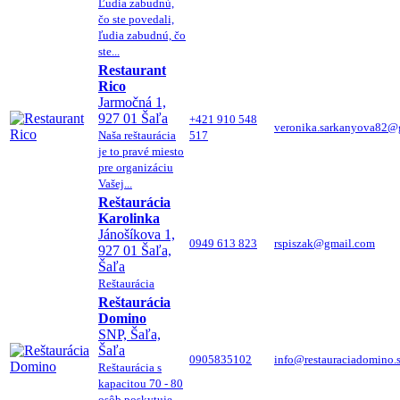
Ľudia zabudnú,
čo ste povedali,
ľudia zabudnú, čo
ste...
Restaurant
Rico
Jarmočná 1,
927 01 Šaľa
+421 910 548
veronika.sarkanyova82@
Naša reštaurácia
517
je to pravé miesto
pre organizáciu
Vašej...
Reštaurácia
Karolinka
Jánošíkova 1,
0949 613 823
rspiszak@gmail.com
927 01 Šaľa,
Šaľa
Reštaurácia
Reštaurácia
Domino
SNP, Šaľa,
Šaľa
0905835102
info@restauraciadomino.
Reštaurácia s
kapacitou 70 - 80
osôb poskytuje