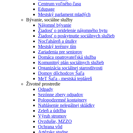
Centrum voľného času
Edupage
Mestský parlament mladých
Bývanie, sociálne služby
Nájomné bývanie
Žiadosť o pridelenie nájomného bytu
Žiadosť o poskytnutie sociálnych služieb
Nocľaháreň a útulky
Mestský terénny tím
Zariadenia pre seniorov
Domáca opatrovateľská služba
Komunitný plán sociálnych služieb
Organizácia sociálnej starostlivosti
Domov dôchodcov Šaľa
MeT Šaľa - mestská tepláreň
Životné prostredie
Odpady
Sezónne zbery odpadov
Polopodzemné kontajnery
Nahlásenie nelegálnej skládky
Zeleň a údržba
Výrub stromov
Ovzdušie, MZZO
Ochrana vôd
Artézske studne