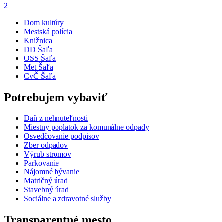
2
Dom kultúry
Mestská polícia
Knižnica
DD Šaľa
OSS Šaľa
Met Šaľa
CvČ Šaľa
Potrebujem vybaviť
Daň z nehnuteľnosti
Miestny poplatok za komunálne odpady
Osvedčovanie podpisov
Zber odpadov
Výrub stromov
Parkovanie
Nájomné bývanie
Matričný úrad
Stavebný úrad
Sociálne a zdravotné služby
Transparentné mesto