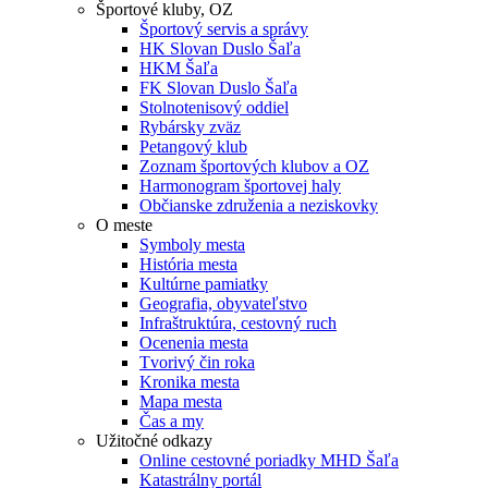
Športové kluby, OZ
Športový servis a správy
HK Slovan Duslo Šaľa
HKM Šaľa
FK Slovan Duslo Šaľa
Stolnotenisový oddiel
Rybársky zväz
Petangový klub
Zoznam športových klubov a OZ
Harmonogram športovej haly
Občianske združenia a neziskovky
O meste
Symboly mesta
História mesta
Kultúrne pamiatky
Geografia, obyvateľstvo
Infraštruktúra, cestovný ruch
Ocenenia mesta
Tvorivý čin roka
Kronika mesta
Mapa mesta
Čas a my
Užitočné odkazy
Online cestovné poriadky MHD Šaľa
Katastrálny portál