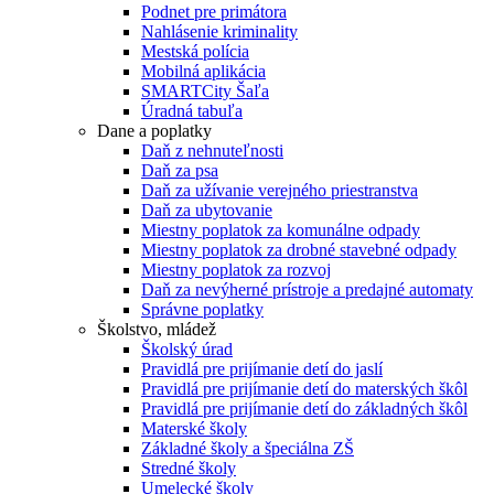
Podnet pre primátora
Nahlásenie kriminality
Mestská polícia
Mobilná aplikácia
SMARTCity Šaľa
Úradná tabuľa
Dane a poplatky
Daň z nehnuteľnosti
Daň za psa
Daň za užívanie verejného priestranstva
Daň za ubytovanie
Miestny poplatok za komunálne odpady
Miestny poplatok za drobné stavebné odpady
Miestny poplatok za rozvoj
Daň za nevýherné prístroje a predajné automaty
Správne poplatky
Školstvo, mládež
Školský úrad
Pravidlá pre prijímanie detí do jaslí
Pravidlá pre prijímanie detí do materských škôl
Pravidlá pre prijímanie detí do základných škôl
Materské školy
Základné školy a špeciálna ZŠ
Stredné školy
Umelecké školy