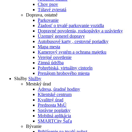
Chov psov
Túlavé zvieratá
Doprava, ostatné
Parkovanie
Žiadosť o trvalé parkovanie vozidla
Dopravné povolenia, rozkopávky a uzávierky
Územný generel dopravy
Autobusové karty , cestovné poriadky
Mapa mesta
Kamerový systém a ochrana majetku
Verejné osvetlenie
Zimná údržba
Pohrebiská, virtuálny cintorín
Prenájom hrobového miesta
Služby
Služby
Mestský úrad
Adresa, úradné hodiny
Klientské centrum
Kvalitný úrad
Prednosta MsÚ
Správne poplatky
Mobilná aplikácia
SMARTCity Šaľa
Bývanie
Prihlásenie na trvalý pobyt