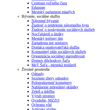
Centrum voľného času
Edupage
Mestský parlament mladých
Bývanie, sociálne služby
Nájomné bývanie
Žiadosť o pridelenie nájomného bytu
Žiadosť o poskytnutie sociálnych služieb
Nocľaháreň a útulky
Mestský terénny tím
Zariadenia pre seniorov
Domáca opatrovateľská služba
Komunitný plán sociálnych služieb
Organizácia sociálnej starostlivosti
Domov dôchodcov Šaľa
MeT Šaľa - mestská tepláreň
Životné prostredie
Odpady
Sezónne zbery odpadov
Polopodzemné kontajnery
Nahlásenie nelegálnej skládky
Zeleň a údržba
Výrub stromov
Ovzdušie, MZZO
Ochrana vôd
Artézske studne