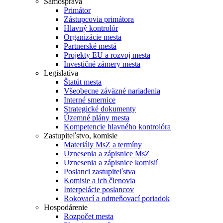
Samospráva
Primátor
Zástupcovia primátora
Hlavný kontrolór
Organizácie mesta
Partnerské mestá
Projekty EU a rozvoj mesta
Investičné zámery mesta
Legislatíva
Štatút mesta
Všeobecne záväzné nariadenia
Interné smernice
Strategické dokumenty
Územné plány mesta
Kompetencie hlavného kontrolóra
Zastupiteľstvo, komisie
Materiály MsZ a termíny
Uznesenia a zápisnice MsZ
Uznesenia a zápisnice komisií
Poslanci zastupiteľstva
Komisie a ich členovia
Interpelácie poslancov
Rokovací a odmeňovací poriadok
Hospodárenie
Rozpočet mesta