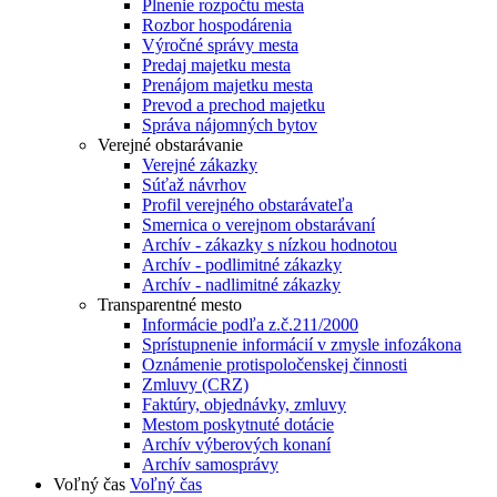
Plnenie rozpočtu mesta
Rozbor hospodárenia
Výročné správy mesta
Predaj majetku mesta
Prenájom majetku mesta
Prevod a prechod majetku
Správa nájomných bytov
Verejné obstarávanie
Verejné zákazky
Súťaž návrhov
Profil verejného obstarávateľa
Smernica o verejnom obstarávaní
Archív - zákazky s nízkou hodnotou
Archív - podlimitné zákazky
Archív - nadlimitné zákazky
Transparentné mesto
Informácie podľa z.č.211/2000
Sprístupnenie informácií v zmysle infozákona
Oznámenie protispoločenskej činnosti
Zmluvy (CRZ)
Faktúry, objednávky, zmluvy
Mestom poskytnuté dotácie
Archív výberových konaní
Archív samosprávy
Voľný čas
Voľný čas