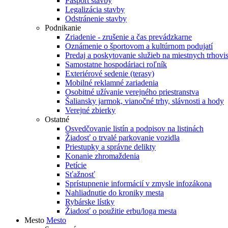
Pasport stavby
Legalizácia stavby
Odstránenie stavby
Podnikanie
Zriadenie - zrušenie a čas prevádzkarne
Oznámenie o športovom a kultúrnom podujatí
Predaj a poskytovanie služieb na miestnych trhovi
Samostatne hospodáriaci roľník
Exteriérové sedenie (terasy)
Mobilné reklamné zariadenia
Osobitné užívanie verejného priestranstva
Šaliansky jarmok, vianočné trhy, slávnosti a hody
Verejné zbierky
Ostatné
Osvedčovanie listín a podpisov na listinách
Žiadosť o trvalé parkovanie vozidla
Priestupky a správne delikty
Konanie zhromaždenia
Petície
Sťažnosť
Sprístupnenie informácií v zmysle infozákona
Nahliadnutie do kroniky mesta
Rybárske lístky
Žiadosť o použitie erbu/loga mesta
Mesto
Mesto