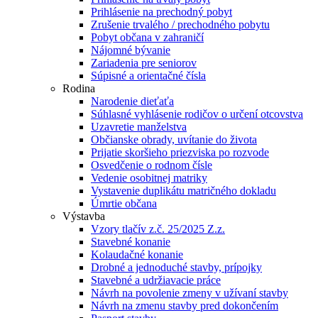
Prihlásenie na prechodný pobyt
Zrušenie trvalého / prechodného pobytu
Pobyt občana v zahraničí
Nájomné bývanie
Zariadenia pre seniorov
Súpisné a orientačné čísla
Rodina
Narodenie dieťaťa
Súhlasné vyhlásenie rodičov o určení otcovstva
Uzavretie manželstva
Občianske obrady, uvítanie do života
Prijatie skoršieho priezviska po rozvode
Osvedčenie o rodnom čísle
Vedenie osobitnej matriky
Vystavenie duplikátu matričného dokladu
Úmrtie občana
Výstavba
Vzory tlačív z.č. 25/2025 Z.z.
Stavebné konanie
Kolaudačné konanie
Drobné a jednoduché stavby, prípojky
Stavebné a udržiavacie práce
Návrh na povolenie zmeny v užívaní stavby
Návrh na zmenu stavby pred dokončením