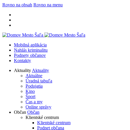
Rovno na obsah
Rovno na menu
Mobilná aplikácia
Nahlás kriminalitu
Podnety občanov
Kontakty
Aktuality
Aktuality
Aktuálne
Úradná tabuľa
Podujatia
Kino
Šport
Čas a my
Online správy
Občan
Občan
Klientské centrum
Klientské centrum
Podnet občana