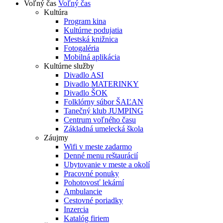
Voľný čas
Voľný čas
Kultúra
Program kina
Kultúrne podujatia
Mestská knižnica
Fotogaléria
Mobilná aplikácia
Kultúrne služby
Divadlo ASI
Divadlo MATERINKY
Divadlo ŠOK
Folklórny súbor ŠAĽAN
Tanečný klub JUMPING
Centrum voľného času
Základná umelecká škola
Záujmy
Wifi v meste zadarmo
Denné menu reštaurácií
Ubytovanie v meste a okolí
Pracovné ponuky
Pohotovosť lekární
Ambulancie
Cestovné poriadky
Inzercia
Katalóg firiem