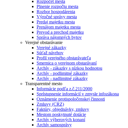
Rozpočet mesta
Plnenie rozpočtu mesta
Rozbor hospodárenia
Výročné správy mesta
Predaj majetku mesta
Prenájom majetku mesta
Prevod a prechod majetku
Správa nájomných bytov
Verejné obstarávanie
Verejné zákazky
Súťaž návrhov
Profil verejného obstarávateľa
Smernica o verejnom obstarávaní
Archív - zákazky s nízkou hodnotou
Archív - podlimitné zákazky
Archív - nadlimitné zákazky
Transparentné mesto
Informácie podľa z.č.211/2000
Sprístupnenie informácií v zmysle infozákona
Oznámenie protispoločenskej činnosti
Zmluvy (CRZ)
Faktúry, objednávky, zmluvy
Mestom poskytnuté dotácie
Archív výberových konaní
Archív samosprávy