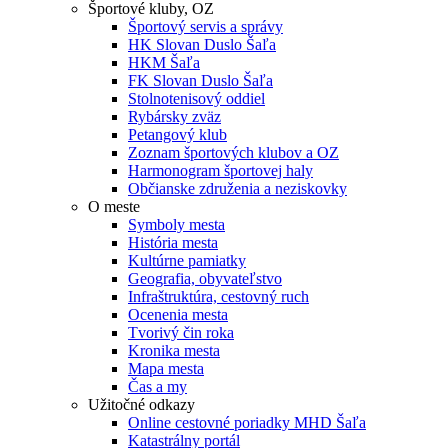
Športové kluby, OZ
Športový servis a správy
HK Slovan Duslo Šaľa
HKM Šaľa
FK Slovan Duslo Šaľa
Stolnotenisový oddiel
Rybársky zväz
Petangový klub
Zoznam športových klubov a OZ
Harmonogram športovej haly
Občianske združenia a neziskovky
O meste
Symboly mesta
História mesta
Kultúrne pamiatky
Geografia, obyvateľstvo
Infraštruktúra, cestovný ruch
Ocenenia mesta
Tvorivý čin roka
Kronika mesta
Mapa mesta
Čas a my
Užitočné odkazy
Online cestovné poriadky MHD Šaľa
Katastrálny portál