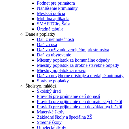
Podnet pre primátora
Nahlásenie kriminality
Mestská polícia
Mobilná aplikácia
SMARTCity Šaľa
Úradná tabuľa
Dane a poplatky
Daň z nehnuteľnosti
Daň za psa
Daň za užívanie verejného priestranstva
Daň za ubytovanie
Miestny poplatok za komunálne odpady
Miestny poplatok za drobné stavebné odpady
Miestny poplatok za rozvoj
Daň za nevýherné prístroje a predajné automaty
Správne poplatky
Školstvo, mládež
Školský úrad
Pravidlá pre prijímanie detí do jaslí
Pravidlá pre prijímanie detí do materských škôl
Pravidlá pre prijímanie detí do základných škôl
Materské školy
Základné školy a špeciálna ZŠ
Stredné školy
Umelecké školy