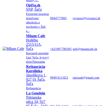
služby v...
OpiSa.sk
SNP, Šaľa
Expresné nonstop
doručenie
0944777885
vivataxi@vivataxi.sk
alkoholu a
pochutín v Šali
a...
Mňam Cafe
Hollého
2515/11A,
Šaľa
+421907786585
info@mnamcafe.sk
Kaviareň mestská
časť Veča, bytový
dom Panorama
Reštaurácia
Karolinka
Jánošíkova 1,
0949 613 823
rspiszak@gmail.com
927 01 Šaľa,
Šaľa
Reštaurácia
La Gondola
Nitrianska
ulica 34, 927
05 Šaľa - Veča,