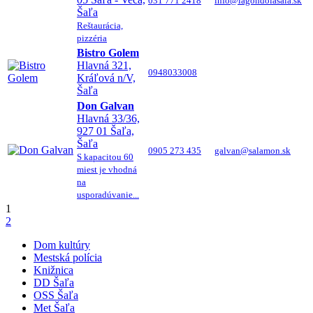
031 771 2418
info@lagondolasala.sk
Šaľa
Reštaurácia,
pizzéria
Bistro Golem
Hlavná 321,
0948033008
Kráľová n/V,
Šaľa
Don Galvan
Hlavná 33/36,
927 01 Šaľa,
Šaľa
0905 273 435
galvan@salamon.sk
S kapacitou 60
miest je vhodná
na
usporadúvanie...
1
2
Dom kultúry
Mestská polícia
Knižnica
DD Šaľa
OSS Šaľa
Met Šaľa