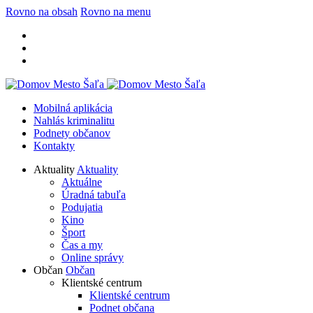
Rovno na obsah
Rovno na menu
Mobilná aplikácia
Nahlás kriminalitu
Podnety občanov
Kontakty
Aktuality
Aktuality
Aktuálne
Úradná tabuľa
Podujatia
Kino
Šport
Čas a my
Online správy
Občan
Občan
Klientské centrum
Klientské centrum
Podnet občana