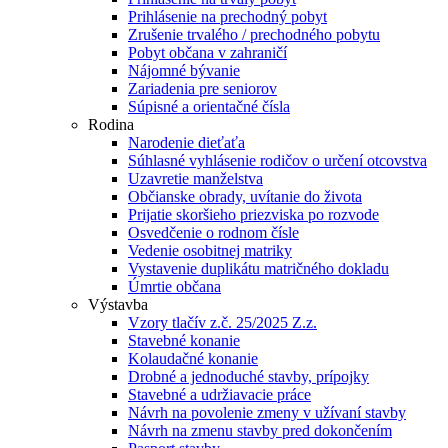
Prihlásenie na prechodný pobyt
Zrušenie trvalého / prechodného pobytu
Pobyt občana v zahraničí
Nájomné bývanie
Zariadenia pre seniorov
Súpisné a orientačné čísla
Rodina
Narodenie dieťaťa
Súhlasné vyhlásenie rodičov o určení otcovstva
Uzavretie manželstva
Občianske obrady, uvítanie do života
Prijatie skoršieho priezviska po rozvode
Osvedčenie o rodnom čísle
Vedenie osobitnej matriky
Vystavenie duplikátu matričného dokladu
Úmrtie občana
Výstavba
Vzory tlačív z.č. 25/2025 Z.z.
Stavebné konanie
Kolaudačné konanie
Drobné a jednoduché stavby, prípojky
Stavebné a udržiavacie práce
Návrh na povolenie zmeny v užívaní stavby
Návrh na zmenu stavby pred dokončením