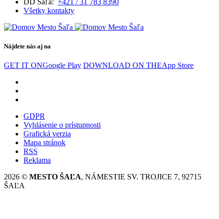
DD Šaľa:
+421 / 31 783 8390
Všetky kontakty
Nájdete nás aj na
GET IT ON
Google Play
DOWNLOAD ON THE
App Store
GDPR
Vyhlásenie o prístupnosti
Grafická verzia
Mapa stránok
RSS
Reklama
2026 ©
MESTO ŠAĽA
, NÁMESTIE SV. TROJICE 7, 92715
ŠAĽA