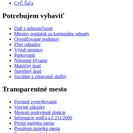
CvČ Šaľa
Potrebujem vybaviť
Daň z nehnuteľnosti
Miestny poplatok za komunálne odpady
Osvedčovanie podpisov
Zber odpadov
Výrub stromov
Parkovanie
Nájomné bývanie
Matričný úrad
Stavebný úrad
Sociálne a zdravotné služby
Transparentné mesto
Povinné zverejňovanie
Verejné zákazky
Mestom poskytnuté dotácie
Informácie podľa z.č.211/2000
Predaj majetku mesta
Prenájom majetku mesta