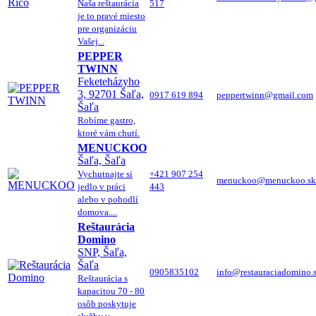
Naša reštaurácia
517
je to pravé miesto
pre organizáciu
Vašej...
PEPPER
TWINN
Feketeházyho
3, 92701 Šaľa,
0917 619 894
peppertwinn@gmail.com
Šaľa
Robíme gastro,
ktoré vám chutí.
MENUCKOO
Šaľa, Šaľa
Vychutnajte si
+421 907 254
menuckoo@menuckoo.sk
jedlo v práci
443
alebo v pohodlí
domova....
Reštaurácia
Domino
SNP, Šaľa,
Šaľa
0905835102
info@restauraciadomino.
Reštaurácia s
kapacitou 70 - 80
osôb poskytuje