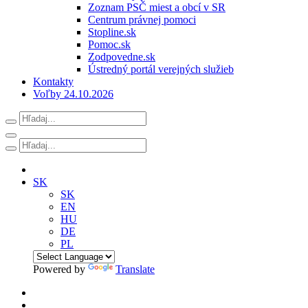
Zoznam PSČ miest a obcí v SR
Centrum právnej pomoci
Stopline.sk
Pomoc.sk
Zodpovedne.sk
Ústredný portál verejných služieb
Kontakty
Voľby 24.10.2026
SK
SK
EN
HU
DE
PL
Powered by
Translate