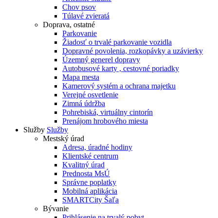
Chov psov
Túlavé zvieratá
Doprava, ostatné
Parkovanie
Žiadosť o trvalé parkovanie vozidla
Dopravné povolenia, rozkopávky a uzávierky
Územný generel dopravy
Autobusové karty , cestovné poriadky
Mapa mesta
Kamerový systém a ochrana majetku
Verejné osvetlenie
Zimná údržba
Pohrebiská, virtuálny cintorín
Prenájom hrobového miesta
Služby
Služby
Mestský úrad
Adresa, úradné hodiny
Klientské centrum
Kvalitný úrad
Prednosta MsÚ
Správne poplatky
Mobilná aplikácia
SMARTCity Šaľa
Bývanie
Prihlásenie na trvalý pobyt