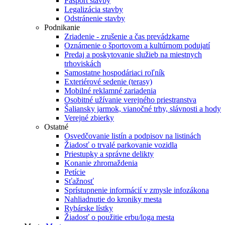
Pasport stavby
Legalizácia stavby
Odstránenie stavby
Podnikanie
Zriadenie - zrušenie a čas prevádzkarne
Oznámenie o športovom a kultúrnom podujatí
Predaj a poskytovanie služieb na miestnych
trhoviskách
Samostatne hospodáriaci roľník
Exteriérové sedenie (terasy)
Mobilné reklamné zariadenia
Osobitné užívanie verejného priestranstva
Šaliansky jarmok, vianočné trhy, slávnosti a hody
Verejné zbierky
Ostatné
Osvedčovanie listín a podpisov na listinách
Žiadosť o trvalé parkovanie vozidla
Priestupky a správne delikty
Konanie zhromaždenia
Petície
Sťažnosť
Sprístupnenie informácií v zmysle infozákona
Nahliadnutie do kroniky mesta
Rybárske lístky
Žiadosť o použitie erbu/loga mesta