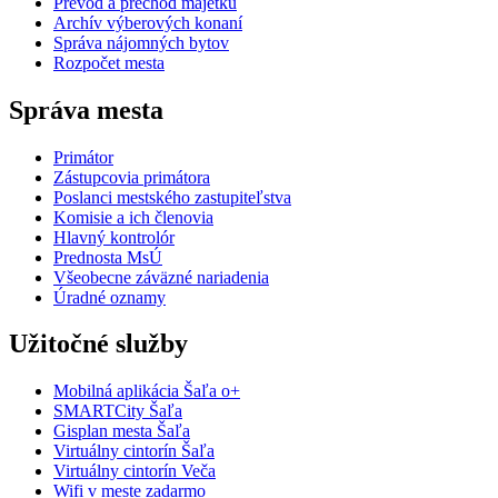
Prevod a prechod majetku
Archív výberových konaní
Správa nájomných bytov
Rozpočet mesta
Správa mesta
Primátor
Zástupcovia primátora
Poslanci mestského zastupiteľstva
Komisie a ich členovia
Hlavný kontrolór
Prednosta MsÚ
Všeobecne záväzné nariadenia
Úradné oznamy
Užitočné služby
Mobilná aplikácia Šaľa o+
SMARTCity Šaľa
Gisplan mesta Šaľa
Virtuálny cintorín Šaľa
Virtuálny cintorín Veča
Wifi v meste zadarmo