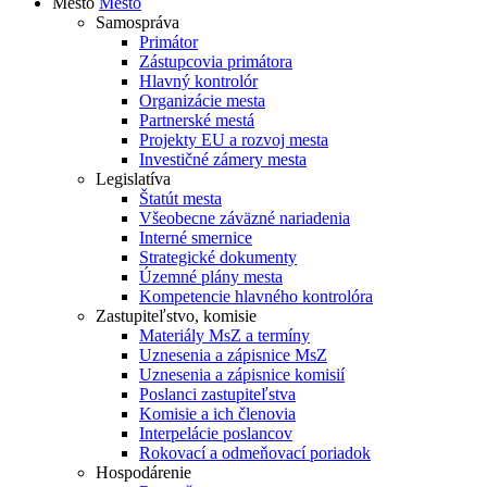
Mesto
Mesto
Samospráva
Primátor
Zástupcovia primátora
Hlavný kontrolór
Organizácie mesta
Partnerské mestá
Projekty EU a rozvoj mesta
Investičné zámery mesta
Legislatíva
Štatút mesta
Všeobecne záväzné nariadenia
Interné smernice
Strategické dokumenty
Územné plány mesta
Kompetencie hlavného kontrolóra
Zastupiteľstvo, komisie
Materiály MsZ a termíny
Uznesenia a zápisnice MsZ
Uznesenia a zápisnice komisií
Poslanci zastupiteľstva
Komisie a ich členovia
Interpelácie poslancov
Rokovací a odmeňovací poriadok
Hospodárenie