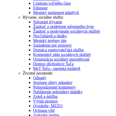
Centrum voľného času
Edupage
Mestský parlament mladých
Bývanie, sociálne služby
Nájomné bývanie
Žiadosť o pridelenie nájomného bytu
Žiadosť o poskytnutie sociálnych služieb
Nocľaháreň a útulky
Mestský terénny tím
Zariadenia pre seniorov
Domáca opatrovateľská služba
Komunitný plán sociálnych služieb
Organizácia sociálnej starostlivosti
Domov dôchodcov Šaľa
MeT Šaľa - mestská tepláreň
Životné prostredie
Odpady
Sezónne zbery odpadov
Polopodzemné kontajnery
Nahlásenie nelegálnej skládky
Zeleň a údržba
Výrub stromov
Ovzdušie, MZZO
Ochrana vôd
Artézske studne