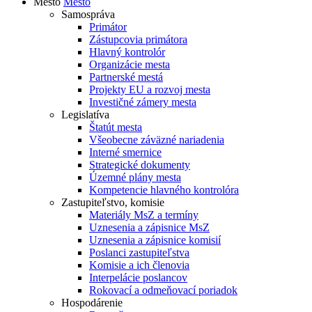
Mesto
Mesto
Samospráva
Primátor
Zástupcovia primátora
Hlavný kontrolór
Organizácie mesta
Partnerské mestá
Projekty EU a rozvoj mesta
Investičné zámery mesta
Legislatíva
Štatút mesta
Všeobecne záväzné nariadenia
Interné smernice
Strategické dokumenty
Územné plány mesta
Kompetencie hlavného kontrolóra
Zastupiteľstvo, komisie
Materiály MsZ a termíny
Uznesenia a zápisnice MsZ
Uznesenia a zápisnice komisií
Poslanci zastupiteľstva
Komisie a ich členovia
Interpelácie poslancov
Rokovací a odmeňovací poriadok
Hospodárenie