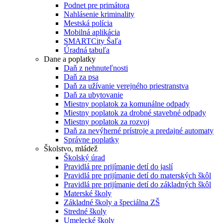
Podnet pre primátora
Nahlásenie kriminality
Mestská polícia
Mobilná aplikácia
SMARTCity Šaľa
Úradná tabuľa
Dane a poplatky
Daň z nehnuteľnosti
Daň za psa
Daň za užívanie verejného priestranstva
Daň za ubytovanie
Miestny poplatok za komunálne odpady
Miestny poplatok za drobné stavebné odpady
Miestny poplatok za rozvoj
Daň za nevýherné prístroje a predajné automaty
Správne poplatky
Školstvo, mládež
Školský úrad
Pravidlá pre prijímanie detí do jaslí
Pravidlá pre prijímanie detí do materských škôl
Pravidlá pre prijímanie detí do základných škôl
Materské školy
Základné školy a špeciálna ZŠ
Stredné školy
Umelecké školy