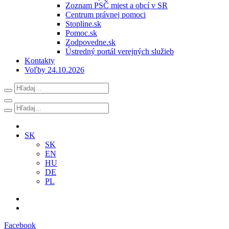
Zoznam PSČ miest a obcí v SR
Centrum právnej pomoci
Stopline.sk
Pomoc.sk
Zodpovedne.sk
Ústredný portál verejných služieb
Kontakty
Voľby 24.10.2026
SK
SK
EN
HU
DE
PL
Facebook