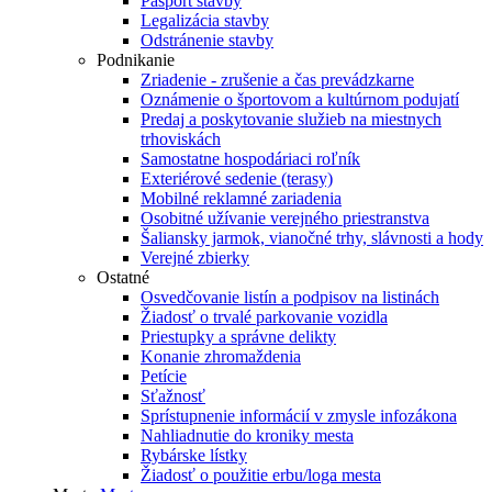
Pasport stavby
Legalizácia stavby
Odstránenie stavby
Podnikanie
Zriadenie - zrušenie a čas prevádzkarne
Oznámenie o športovom a kultúrnom podujatí
Predaj a poskytovanie služieb na miestnych
trhoviskách
Samostatne hospodáriaci roľník
Exteriérové sedenie (terasy)
Mobilné reklamné zariadenia
Osobitné užívanie verejného priestranstva
Šaliansky jarmok, vianočné trhy, slávnosti a hody
Verejné zbierky
Ostatné
Osvedčovanie listín a podpisov na listinách
Žiadosť o trvalé parkovanie vozidla
Priestupky a správne delikty
Konanie zhromaždenia
Petície
Sťažnosť
Sprístupnenie informácií v zmysle infozákona
Nahliadnutie do kroniky mesta
Rybárske lístky
Žiadosť o použitie erbu/loga mesta