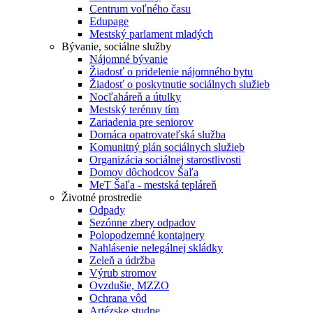
Centrum voľného času
Edupage
Mestský parlament mladých
Bývanie, sociálne služby
Nájomné bývanie
Žiadosť o pridelenie nájomného bytu
Žiadosť o poskytnutie sociálnych služieb
Nocľaháreň a útulky
Mestský terénny tím
Zariadenia pre seniorov
Domáca opatrovateľská služba
Komunitný plán sociálnych služieb
Organizácia sociálnej starostlivosti
Domov dôchodcov Šaľa
MeT Šaľa - mestská tepláreň
Životné prostredie
Odpady
Sezónne zbery odpadov
Polopodzemné kontajnery
Nahlásenie nelegálnej skládky
Zeleň a údržba
Výrub stromov
Ovzdušie, MZZO
Ochrana vôd
Artézske studne