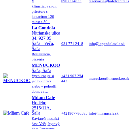
V
0907524833
rezervacia@hotelcentral.
klimatizovanom
priestore s
kapacitou 120
miest a 50...
La Gondola
Nitrianska ulica
34, 927 05
Šaľa - Veča,
031 771 2418
info@lagondolasala.sk
Šaľa
Reštaurácia,
pizzéria
MENUCKOO
Šaľa, Šaľa
Vychutnajte si
+421 907 254
menuckoo@menuckoo.s
jedlo v práci
443
alebo v pohodlí
domova....
Mňam Cafe
Hollého
2515/11A,
Šaľa
+421907786585
info@mnamcafe.sk
Kaviareň mestská
časť Veča, bytový
dom Panorama