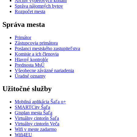
Archív výberových konaní
Správa nájomných bytov
Rozpočet mesta
Správa mesta
Primátor
Zástupcovia primátora
Poslanci mestského zastupiteľstva
Komisie a ich členovia
Hlavný kontrolór
Prednosta MsÚ
Všeobecne záväzné nariadenia
Úradné oznamy
Užitočné služby
Mobilná aplikácia Šaľa o+
SMARTCity Šaľa
Gisplan mesta Šaľa
Virtuálny cintorín Šaľa
Virtuálny cintorín Veča
Wifi v meste zadarmo
Wifi4EU