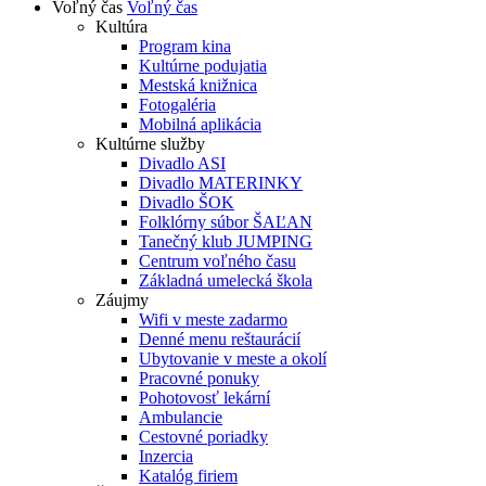
Voľný čas
Voľný čas
Kultúra
Program kina
Kultúrne podujatia
Mestská knižnica
Fotogaléria
Mobilná aplikácia
Kultúrne služby
Divadlo ASI
Divadlo MATERINKY
Divadlo ŠOK
Folklórny súbor ŠAĽAN
Tanečný klub JUMPING
Centrum voľného času
Základná umelecká škola
Záujmy
Wifi v meste zadarmo
Denné menu reštaurácií
Ubytovanie v meste a okolí
Pracovné ponuky
Pohotovosť lekární
Ambulancie
Cestovné poriadky
Inzercia
Katalóg firiem