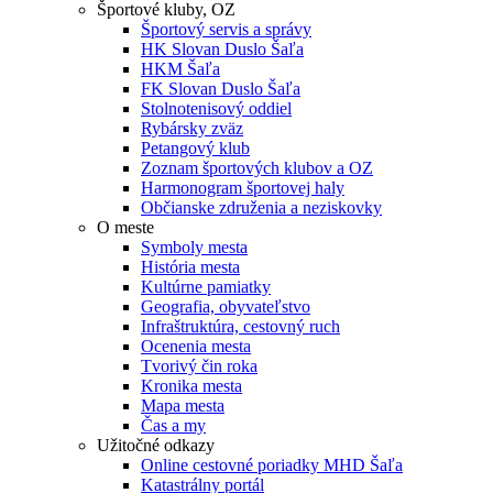
Športové kluby, OZ
Športový servis a správy
HK Slovan Duslo Šaľa
HKM Šaľa
FK Slovan Duslo Šaľa
Stolnotenisový oddiel
Rybársky zväz
Petangový klub
Zoznam športových klubov a OZ
Harmonogram športovej haly
Občianske združenia a neziskovky
O meste
Symboly mesta
História mesta
Kultúrne pamiatky
Geografia, obyvateľstvo
Infraštruktúra, cestovný ruch
Ocenenia mesta
Tvorivý čin roka
Kronika mesta
Mapa mesta
Čas a my
Užitočné odkazy
Online cestovné poriadky MHD Šaľa
Katastrálny portál