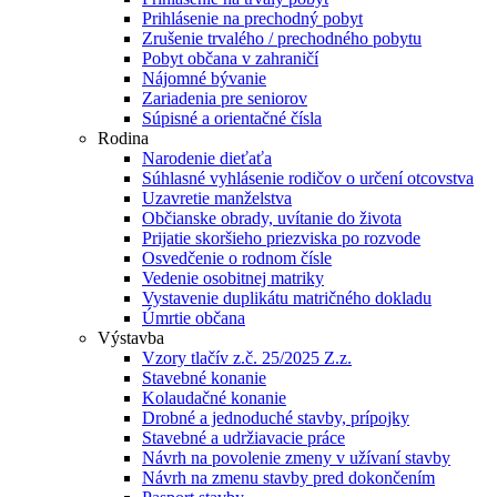
Prihlásenie na prechodný pobyt
Zrušenie trvalého / prechodného pobytu
Pobyt občana v zahraničí
Nájomné bývanie
Zariadenia pre seniorov
Súpisné a orientačné čísla
Rodina
Narodenie dieťaťa
Súhlasné vyhlásenie rodičov o určení otcovstva
Uzavretie manželstva
Občianske obrady, uvítanie do života
Prijatie skoršieho priezviska po rozvode
Osvedčenie o rodnom čísle
Vedenie osobitnej matriky
Vystavenie duplikátu matričného dokladu
Úmrtie občana
Výstavba
Vzory tlačív z.č. 25/2025 Z.z.
Stavebné konanie
Kolaudačné konanie
Drobné a jednoduché stavby, prípojky
Stavebné a udržiavacie práce
Návrh na povolenie zmeny v užívaní stavby
Návrh na zmenu stavby pred dokončením