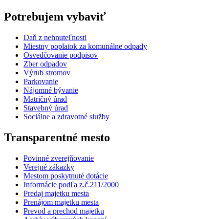
Potrebujem vybaviť
Daň z nehnuteľnosti
Miestny poplatok za komunálne odpady
Osvedčovanie podpisov
Zber odpadov
Výrub stromov
Parkovanie
Nájomné bývanie
Matričný úrad
Stavebný úrad
Sociálne a zdravotné služby
Transparentné mesto
Povinné zverejňovanie
Verejné zákazky
Mestom poskytnuté dotácie
Informácie podľa z.č.211/2000
Predaj majetku mesta
Prenájom majetku mesta
Prevod a prechod majetku