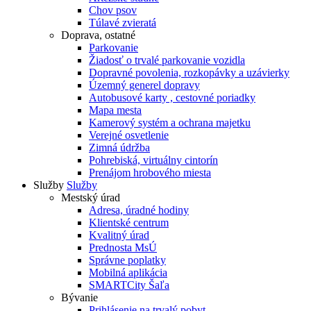
Chov psov
Túlavé zvieratá
Doprava, ostatné
Parkovanie
Žiadosť o trvalé parkovanie vozidla
Dopravné povolenia, rozkopávky a uzávierky
Územný generel dopravy
Autobusové karty , cestovné poriadky
Mapa mesta
Kamerový systém a ochrana majetku
Verejné osvetlenie
Zimná údržba
Pohrebiská, virtuálny cintorín
Prenájom hrobového miesta
Služby
Služby
Mestský úrad
Adresa, úradné hodiny
Klientské centrum
Kvalitný úrad
Prednosta MsÚ
Správne poplatky
Mobilná aplikácia
SMARTCity Šaľa
Bývanie
Prihlásenie na trvalý pobyt