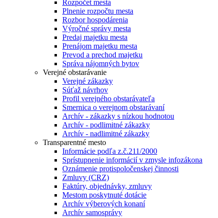
Rozpočet mesta
Plnenie rozpočtu mesta
Rozbor hospodárenia
Výročné správy mesta
Predaj majetku mesta
Prenájom majetku mesta
Prevod a prechod majetku
Správa nájomných bytov
Verejné obstarávanie
Verejné zákazky
Súťaž návrhov
Profil verejného obstarávateľa
Smernica o verejnom obstarávaní
Archív - zákazky s nízkou hodnotou
Archív - podlimitné zákazky
Archív - nadlimitné zákazky
Transparentné mesto
Informácie podľa z.č.211/2000
Sprístupnenie informácií v zmysle infozákona
Oznámenie protispoločenskej činnosti
Zmluvy (CRZ)
Faktúry, objednávky, zmluvy
Mestom poskytnuté dotácie
Archív výberových konaní
Archív samosprávy