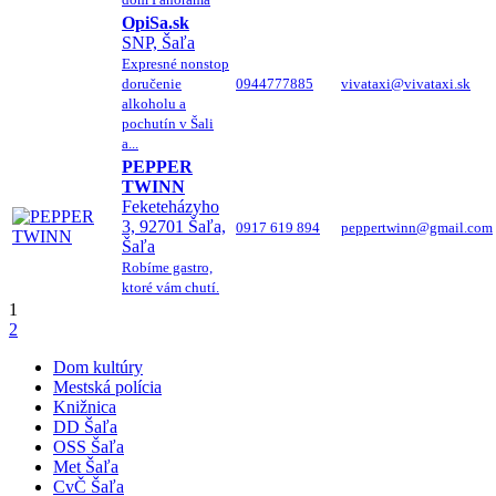
OpiSa.sk
SNP, Šaľa
Expresné nonstop
doručenie
0944777885
vivataxi@vivataxi.sk
alkoholu a
pochutín v Šali
a...
PEPPER
TWINN
Feketeházyho
3, 92701 Šaľa,
0917 619 894
peppertwinn@gmail.com
Šaľa
Robíme gastro,
ktoré vám chutí.
1
2
Dom kultúry
Mestská polícia
Knižnica
DD Šaľa
OSS Šaľa
Met Šaľa
CvČ Šaľa