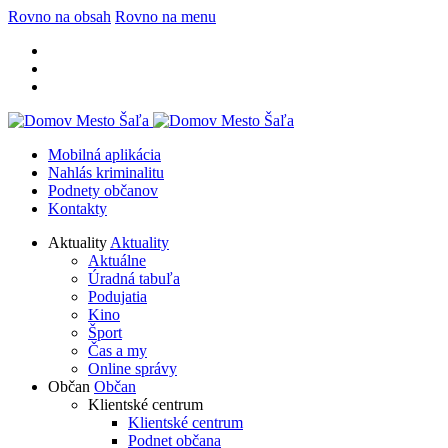
Rovno na obsah
Rovno na menu
Mobilná aplikácia
Nahlás kriminalitu
Podnety občanov
Kontakty
Aktuality
Aktuality
Aktuálne
Úradná tabuľa
Podujatia
Kino
Šport
Čas a my
Online správy
Občan
Občan
Klientské centrum
Klientské centrum
Podnet občana