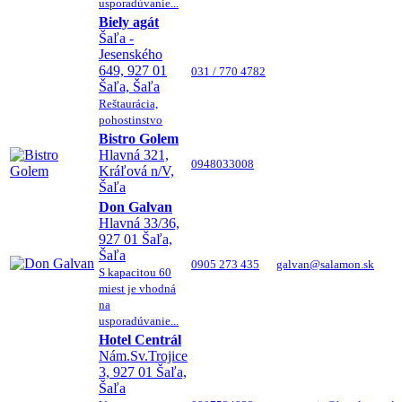
usporadúvanie...
Biely agát
Šaľa -
Jesenského
649, 927 01
031 / 770 4782
Šaľa, Šaľa
Reštaurácia,
pohostinstvo
Bistro Golem
Hlavná 321,
0948033008
Kráľová n/V,
Šaľa
Don Galvan
Hlavná 33/36,
927 01 Šaľa,
Šaľa
0905 273 435
galvan@salamon.sk
S kapacitou 60
miest je vhodná
na
usporadúvanie...
Hotel Centrál
Nám.Sv.Trojice
3, 927 01 Šaľa,
Šaľa