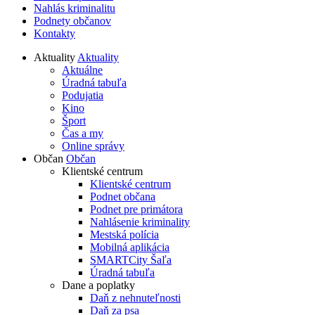
Nahlás kriminalitu
Podnety občanov
Kontakty
Aktuality
Aktuality
Aktuálne
Úradná tabuľa
Podujatia
Kino
Šport
Čas a my
Online správy
Občan
Občan
Klientské centrum
Klientské centrum
Podnet občana
Podnet pre primátora
Nahlásenie kriminality
Mestská polícia
Mobilná aplikácia
SMARTCity Šaľa
Úradná tabuľa
Dane a poplatky
Daň z nehnuteľnosti
Daň za psa