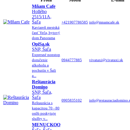
Mňam Cafe
Hollého
2515/11A,
Šaľa
+421907786585
info@mnamcafe.sk
Kaviareň mestská
časť Veča, bytový
dom Panorama
OpiSa.sk
SNP, Šaľa
Expresné nonstop
doručenie
0944777885
vivataxi@vivataxi.sk
alkoholu a
pochutín v Šali
a...
Reštaurácia
Domino
SNP, Šaľa,
Šaľa
0905835102
info@restauraciadomino.
Reštaurácia s
kapacitou 70 - 80
osôb poskytuje
služby v...
MENUCKOO
Šaľa, Šaľa