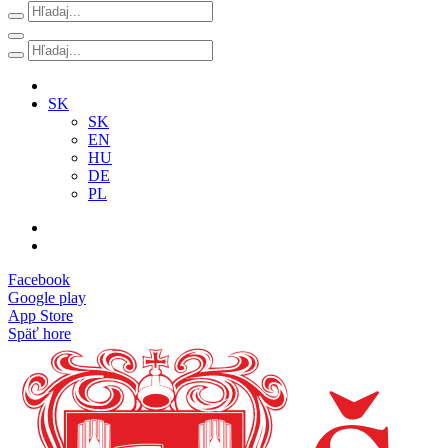
SK
SK
EN
HU
DE
PL
Facebook
Google play
App Store
Späť hore