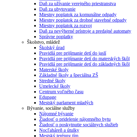
Daň za užívanie verejného priestranstva
Daň za ubytovanie
Miestny poplatok za komunálne odpady
Miestny poplatok za drobné stavebné odpady
Miestny poplatok za rozvoj
Daň za nevýherné prístroje a predajné automaty
Správne poplatky
Školstvo, mládež
Školský úrad
Pravidlá pre prijímanie detí do jaslí
Pravidlá pre prijímanie detí do materských škôl
Pravidlá pre prijímanie detí do základných škôl
Materské školy
Základné školy a špeciálna ZŠ
Stredné školy
Umelecké školy
Centrum voľného času
Edupage
Mestský parlament mladých
Bývanie, sociálne služby
Nájomné bývanie
Žiadosť o pridelenie nájomného bytu
Žiadosť o poskytnutie sociálnych služieb
Nocľaháreň a útulky
Mestský terénny tím