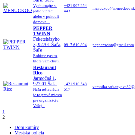
Vychutnajte si
+421 907 254
menuckoo@menuckoo.sk
jedlo v práci
443
alebo v pohodlí
domova....
PEPPER
TWINN
Feketeházyho
3, 92701 Šaľa,
0917 619 894
peppertwinn@gmail.com
Šaľa
Robíme gastro,
ktoré vám chutí.
Restaurant
Rico
Jarmočná 1,
927 01 Šaľa
+421 910 548
veronika.sarkanyova82@
Naša reštaurácia
517
je to pravé miesto
pre organizáciu
Vašej...
1
2
Dom kultúry
Mestská polícia