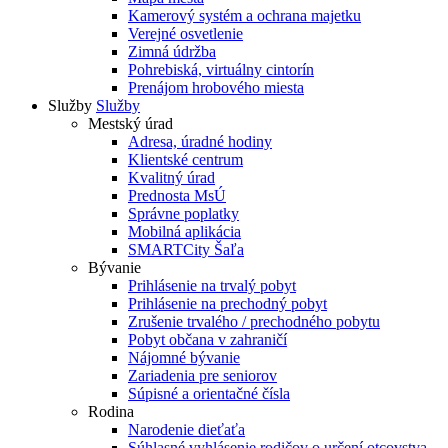
Kamerový systém a ochrana majetku
Verejné osvetlenie
Zimná údržba
Pohrebiská, virtuálny cintorín
Prenájom hrobového miesta
Služby
Služby
Mestský úrad
Adresa, úradné hodiny
Klientské centrum
Kvalitný úrad
Prednosta MsÚ
Správne poplatky
Mobilná aplikácia
SMARTCity Šaľa
Bývanie
Prihlásenie na trvalý pobyt
Prihlásenie na prechodný pobyt
Zrušenie trvalého / prechodného pobytu
Pobyt občana v zahraničí
Nájomné bývanie
Zariadenia pre seniorov
Súpisné a orientačné čísla
Rodina
Narodenie dieťaťa
Súhlasné vyhlásenie rodičov o určení otcovstva