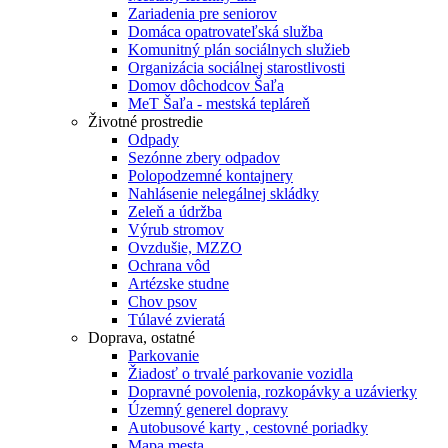
Zariadenia pre seniorov
Domáca opatrovateľská služba
Komunitný plán sociálnych služieb
Organizácia sociálnej starostlivosti
Domov dôchodcov Šaľa
MeT Šaľa - mestská tepláreň
Životné prostredie
Odpady
Sezónne zbery odpadov
Polopodzemné kontajnery
Nahlásenie nelegálnej skládky
Zeleň a údržba
Výrub stromov
Ovzdušie, MZZO
Ochrana vôd
Artézske studne
Chov psov
Túlavé zvieratá
Doprava, ostatné
Parkovanie
Žiadosť o trvalé parkovanie vozidla
Dopravné povolenia, rozkopávky a uzávierky
Územný generel dopravy
Autobusové karty , cestovné poriadky
Mapa mesta