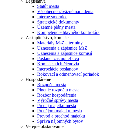
Legislatíva
Štatút mesta
Všeobecne záväzné nariadenia
Interné smernice
Strategické dokumenty
Územné plány mesta
Kompetencie hlavného kontrolóra
Zastupiteľstvo, komisie
Materiály MsZ a termíny
Uznesenia a zápisnice MsZ
Uznesenia a zápisnice komisií
Poslanci zastupiteľstva
Komisie a ich členovia
Interpelácie poslancov
Rokovací a odmeňovací poriadok
Hospodárenie
Rozpočet mesta
Plnenie rozpočtu mesta
Rozbor hospodárenia
Výročné správy mesta
Predaj majetku mesta
Prenájom majetku mesta
Prevod a prechod majetku
Správa nájomných bytov
Verejné obstarávanie