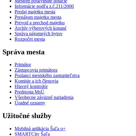
Mestom poskytnuté dotácie
Informácie podľa z.č.211/2000
Predaj majetku mesta
Prenájom majetku mesta
Prevod a prechod majetku
Archív výberových konaní
Správa nájomných bytov
Rozpočet mesta
Správa mesta
Primátor
Zástupcovia primátora
Poslanci mestského zastupiteľstva
Komisie a ich členovia
Hlavný kontrolór
Prednosta MsÚ
Všeobecne záväzné nariadenia
Úradné oznamy
Užitočné služby
Mobilná aplikácia Šaľa o+
SMARTCity Šaľa