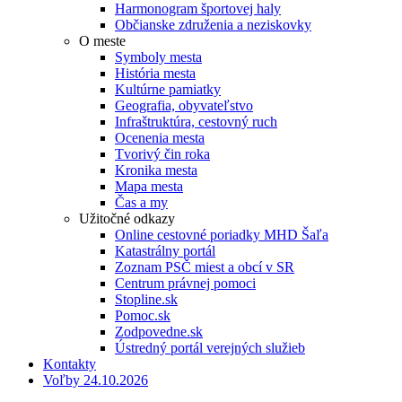
Harmonogram športovej haly
Občianske združenia a neziskovky
O meste
Symboly mesta
História mesta
Kultúrne pamiatky
Geografia, obyvateľstvo
Infraštruktúra, cestovný ruch
Ocenenia mesta
Tvorivý čin roka
Kronika mesta
Mapa mesta
Čas a my
Užitočné odkazy
Online cestovné poriadky MHD Šaľa
Katastrálny portál
Zoznam PSČ miest a obcí v SR
Centrum právnej pomoci
Stopline.sk
Pomoc.sk
Zodpovedne.sk
Ústredný portál verejných služieb
Kontakty
Voľby 24.10.2026