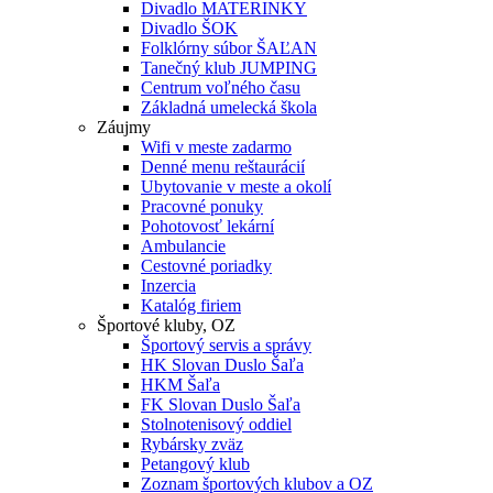
Divadlo MATERINKY
Divadlo ŠOK
Folklórny súbor ŠAĽAN
Tanečný klub JUMPING
Centrum voľného času
Základná umelecká škola
Záujmy
Wifi v meste zadarmo
Denné menu reštaurácií
Ubytovanie v meste a okolí
Pracovné ponuky
Pohotovosť lekární
Ambulancie
Cestovné poriadky
Inzercia
Katalóg firiem
Športové kluby, OZ
Športový servis a správy
HK Slovan Duslo Šaľa
HKM Šaľa
FK Slovan Duslo Šaľa
Stolnotenisový oddiel
Rybársky zväz
Petangový klub
Zoznam športových klubov a OZ