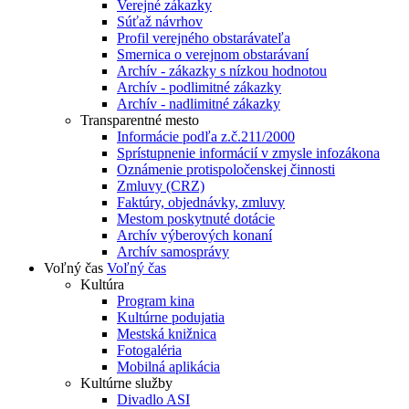
Verejné zákazky
Súťaž návrhov
Profil verejného obstarávateľa
Smernica o verejnom obstarávaní
Archív - zákazky s nízkou hodnotou
Archív - podlimitné zákazky
Archív - nadlimitné zákazky
Transparentné mesto
Informácie podľa z.č.211/2000
Sprístupnenie informácií v zmysle infozákona
Oznámenie protispoločenskej činnosti
Zmluvy (CRZ)
Faktúry, objednávky, zmluvy
Mestom poskytnuté dotácie
Archív výberových konaní
Archív samosprávy
Voľný čas
Voľný čas
Kultúra
Program kina
Kultúrne podujatia
Mestská knižnica
Fotogaléria
Mobilná aplikácia
Kultúrne služby
Divadlo ASI