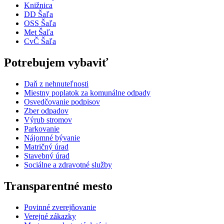
Knižnica
DD Šaľa
OSS Šaľa
Met Šaľa
CvČ Šaľa
Potrebujem vybaviť
Daň z nehnuteľnosti
Miestny poplatok za komunálne odpady
Osvedčovanie podpisov
Zber odpadov
Výrub stromov
Parkovanie
Nájomné bývanie
Matričný úrad
Stavebný úrad
Sociálne a zdravotné služby
Transparentné mesto
Povinné zverejňovanie
Verejné zákazky