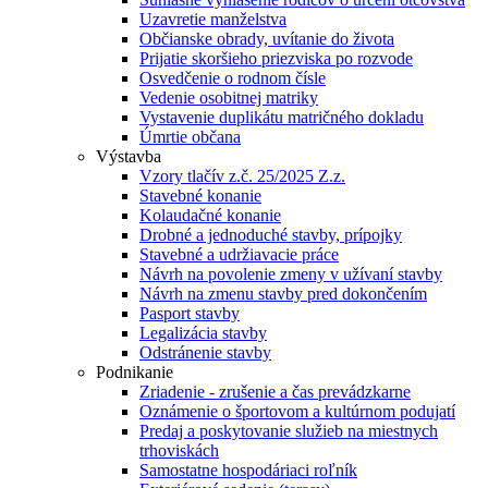
Uzavretie manželstva
Občianske obrady, uvítanie do života
Prijatie skoršieho priezviska po rozvode
Osvedčenie o rodnom čísle
Vedenie osobitnej matriky
Vystavenie duplikátu matričného dokladu
Úmrtie občana
Výstavba
Vzory tlačív z.č. 25/2025 Z.z.
Stavebné konanie
Kolaudačné konanie
Drobné a jednoduché stavby, prípojky
Stavebné a udržiavacie práce
Návrh na povolenie zmeny v užívaní stavby
Návrh na zmenu stavby pred dokončením
Pasport stavby
Legalizácia stavby
Odstránenie stavby
Podnikanie
Zriadenie - zrušenie a čas prevádzkarne
Oznámenie o športovom a kultúrnom podujatí
Predaj a poskytovanie služieb na miestnych
trhoviskách
Samostatne hospodáriaci roľník