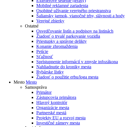
Exteriérové sedenie (terasy)
Mobilné reklamné zariadenia
Osobitné užívanie verejného priestranstva
Šaliansky jarmok, vianočné trhy, slávnosti a hody
Verejné zbierky
Ostatné
Osvedčovanie listín a podpisov na listinách
Žiadosť o trvalé parkovanie vozidla
Priestupky a správne delikty
Konanie zhromaždenia
Petície
Sťažnosť
Sprístupnenie informácií v zmysle infozákona
Nahliadnutie do kroniky mesta
Rybárske lístky
Žiadosť o použitie erbu/loga mesta
Mesto
Mesto
Samospráva
Primátor
Zástupcovia primátora
Hlavný kontrolór
Organizácie mesta
Partnerské mestá
Projekty EU a rozvoj mesta
Investičné zámery mesta