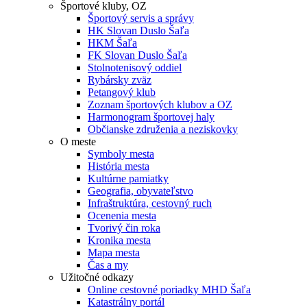
Športové kluby, OZ
Športový servis a správy
HK Slovan Duslo Šaľa
HKM Šaľa
FK Slovan Duslo Šaľa
Stolnotenisový oddiel
Rybársky zväz
Petangový klub
Zoznam športových klubov a OZ
Harmonogram športovej haly
Občianske združenia a neziskovky
O meste
Symboly mesta
História mesta
Kultúrne pamiatky
Geografia, obyvateľstvo
Infraštruktúra, cestovný ruch
Ocenenia mesta
Tvorivý čin roka
Kronika mesta
Mapa mesta
Čas a my
Užitočné odkazy
Online cestovné poriadky MHD Šaľa
Katastrálny portál