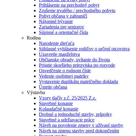
Prihlásenie na prechodný pobyt
Zrušenie trvalého / prechodného pobytu
Pobyt občana v zahraničí
Nájomné bývanie
Zariadenia pre seniorov
Súpisné a orientačné čísla
Rodina
Narodenie dieťaťa
Súhlasné vyhlásenie rodičov o určení otcovstva
Uzavretie manželstva
Občianske obrady, uvítanie do života
Prijatie skoršieho priezviska po rozvode
Osvedčenie o rodnom čísle
Vedenie osobitnej matriky
Vystavenie duplikátu matričného dokladu
Úmrtie občana
Výstavba
Vzory tlačív z.č. 25/2025 Z.z.
Stavebné konanie
Kolaudačné konanie
Drobné a jednoduché stavby, prípojky
Stavebné a udržiavacie práce
Návrh na povolenie zmeny v užívaní stavby
Návrh na zmenu stavby pred dokončením