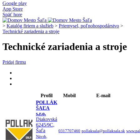
Google play
App Store
Späť hore
>
Katalóg firiem a služieb
>
Priemysel, poľnohospodárstvo
>
Technické zariadenia a stroje
Technické zariadenia a stroje
Pridaj firmu
Profil
Mobil
E-mail
POLLÁK
ŠAĽA
s.r.o.
Diakovská
6245/9C,
Šaľa
0317707460
pollaksala@pollaksala.sk
www.pal
Návrh,