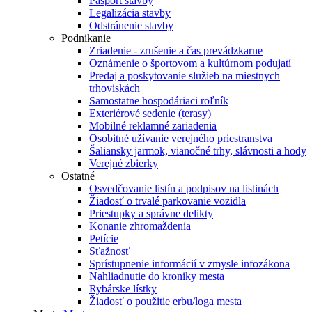
Pasport stavby
Legalizácia stavby
Odstránenie stavby
Podnikanie
Zriadenie - zrušenie a čas prevádzkarne
Oznámenie o športovom a kultúrnom podujatí
Predaj a poskytovanie služieb na miestnych
trhoviskách
Samostatne hospodáriaci roľník
Exteriérové sedenie (terasy)
Mobilné reklamné zariadenia
Osobitné užívanie verejného priestranstva
Šaliansky jarmok, vianočné trhy, slávnosti a hody
Verejné zbierky
Ostatné
Osvedčovanie listín a podpisov na listinách
Žiadosť o trvalé parkovanie vozidla
Priestupky a správne delikty
Konanie zhromaždenia
Petície
Sťažnosť
Sprístupnenie informácií v zmysle infozákona
Nahliadnutie do kroniky mesta
Rybárske lístky
Žiadosť o použitie erbu/loga mesta