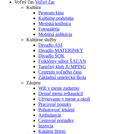
Voľný čas
Voľný čas
Kultúra
Program kina
Kultúrne podujatia
Mestská knižnica
Fotogaléria
Mobilná aplikácia
Kultúrne služby
Divadlo ASI
Divadlo MATERINKY
Divadlo ŠOK
Folklórny súbor ŠAĽAN
Tanečný klub JUMPING
Centrum voľného času
Základná umelecká škola
Záujmy
Wifi v meste zadarmo
Denné menu reštaurácií
Ubytovanie v meste a okolí
Pracovné ponuky
Pohotovosť lekární
Ambulancie
Cestovné poriadky
Inzercia
Katalóg firiem