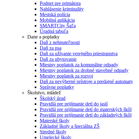
Podnet pre primátora
Nahlásenie kriminality
Mestská polícia
Mobilná aplikácia
SMARTCity Šaľa
Úradná tabuľa
Dane a poplatky
Daň z nehnuteľnosti
Daň za psa
Daň za užívanie verejného priestranstva
Daň za ubytovanie
Miestny poplatok za komunálne odpady
Miestny poplatok za drobné stavebné odpady
Miestny poplatok za rozvoj
Daň za nevýherné prístroje a predajné automaty
Správne poplatky
Školstvo, mládež
Školský úrad
Pravidlá pre prijímanie detí do jaslí
Pravidlá pre prijímanie detí do materských škôl
Pravidlá pre prijímanie detí do základných škôl
Materské školy
Základné školy a špeciálna ZŠ
Stredné školy
Umelecké školy