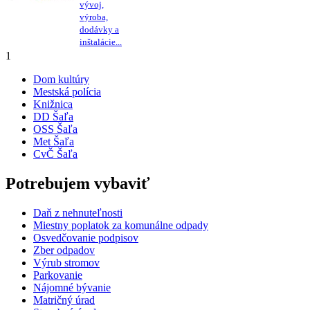
vývoj,
výroba,
dodávky a
inštalácie...
1
Dom kultúry
Mestská polícia
Knižnica
DD Šaľa
OSS Šaľa
Met Šaľa
CvČ Šaľa
Potrebujem vybaviť
Daň z nehnuteľnosti
Miestny poplatok za komunálne odpady
Osvedčovanie podpisov
Zber odpadov
Výrub stromov
Parkovanie
Nájomné bývanie
Matričný úrad