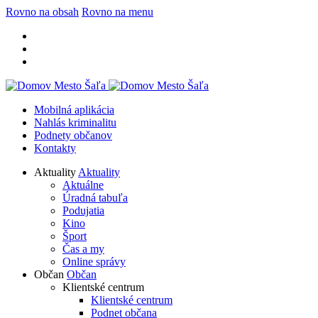
Rovno na obsah
Rovno na menu
Mobilná aplikácia
Nahlás kriminalitu
Podnety občanov
Kontakty
Aktuality
Aktuality
Aktuálne
Úradná tabuľa
Podujatia
Kino
Šport
Čas a my
Online správy
Občan
Občan
Klientské centrum
Klientské centrum
Podnet občana