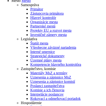
Mesto
Mesto
Samospráva
Primátor
Zástupcovia primátora
Hlavný kontrolór
Organizácie mesta
Partnerské mestá
Projekty EU a rozvoj mesta
Investičné zámery mesta
Legislatíva
Štatút mesta
Všeobecne záväzné nariadenia
Interné smernice
Strategické dokumenty
Územné plány mesta
Kompetencie hlavného kontrolóra
Zastupiteľstvo, komisie
Materiály MsZ a termíny
Uznesenia a zápisnice MsZ
Uznesenia a zápisnice komisií
Poslanci zastupiteľstva
Komisie a ich členovia
Interpelácie poslancov
Rokovací a odmeňovací poriadok
Hospodárenie