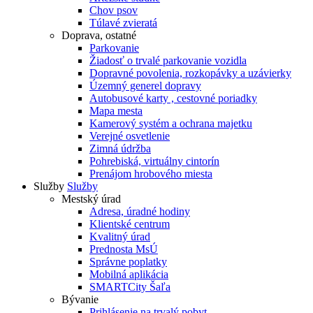
Chov psov
Túlavé zvieratá
Doprava, ostatné
Parkovanie
Žiadosť o trvalé parkovanie vozidla
Dopravné povolenia, rozkopávky a uzávierky
Územný generel dopravy
Autobusové karty , cestovné poriadky
Mapa mesta
Kamerový systém a ochrana majetku
Verejné osvetlenie
Zimná údržba
Pohrebiská, virtuálny cintorín
Prenájom hrobového miesta
Služby
Služby
Mestský úrad
Adresa, úradné hodiny
Klientské centrum
Kvalitný úrad
Prednosta MsÚ
Správne poplatky
Mobilná aplikácia
SMARTCity Šaľa
Bývanie
Prihlásenie na trvalý pobyt