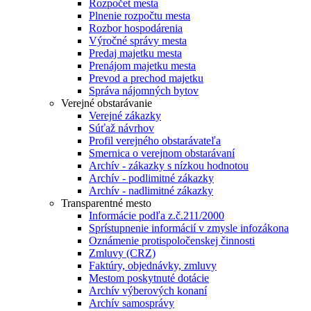
Rozpočet mesta
Plnenie rozpočtu mesta
Rozbor hospodárenia
Výročné správy mesta
Predaj majetku mesta
Prenájom majetku mesta
Prevod a prechod majetku
Správa nájomných bytov
Verejné obstarávanie
Verejné zákazky
Súťaž návrhov
Profil verejného obstarávateľa
Smernica o verejnom obstarávaní
Archív - zákazky s nízkou hodnotou
Archív - podlimitné zákazky
Archív - nadlimitné zákazky
Transparentné mesto
Informácie podľa z.č.211/2000
Sprístupnenie informácií v zmysle infozákona
Oznámenie protispoločenskej činnosti
Zmluvy (CRZ)
Faktúry, objednávky, zmluvy
Mestom poskytnuté dotácie
Archív výberových konaní
Archív samosprávy