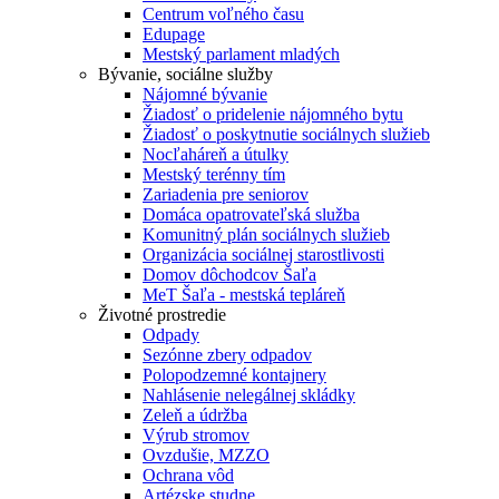
Centrum voľného času
Edupage
Mestský parlament mladých
Bývanie, sociálne služby
Nájomné bývanie
Žiadosť o pridelenie nájomného bytu
Žiadosť o poskytnutie sociálnych služieb
Nocľaháreň a útulky
Mestský terénny tím
Zariadenia pre seniorov
Domáca opatrovateľská služba
Komunitný plán sociálnych služieb
Organizácia sociálnej starostlivosti
Domov dôchodcov Šaľa
MeT Šaľa - mestská tepláreň
Životné prostredie
Odpady
Sezónne zbery odpadov
Polopodzemné kontajnery
Nahlásenie nelegálnej skládky
Zeleň a údržba
Výrub stromov
Ovzdušie, MZZO
Ochrana vôd
Artézske studne