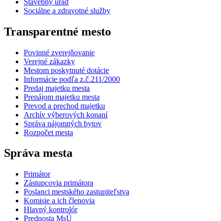
Stavebný úrad
Sociálne a zdravotné služby
Transparentné mesto
Povinné zverejňovanie
Verejné zákazky
Mestom poskytnuté dotácie
Informácie podľa z.č.211/2000
Predaj majetku mesta
Prenájom majetku mesta
Prevod a prechod majetku
Archív výberových konaní
Správa nájomných bytov
Rozpočet mesta
Správa mesta
Primátor
Zástupcovia primátora
Poslanci mestského zastupiteľstva
Komisie a ich členovia
Hlavný kontrolór
Prednosta MsÚ