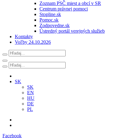
Zoznam PSČ miest a obcí v SR
Centrum právnej pomoci
Stopline.sk
Pomoc.sk
Zodpovedne.sk
Ústredný portál verejných služieb
Kontakty
Voľby 24.10.2026
SK
SK
EN
HU
DE
PL
Facebook