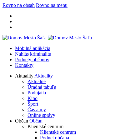
Rovno na obsah
Rovno na menu
Mobilná aplikácia
Nahlás kriminalitu
Podnety občanov
Kontakty
Aktuality
Aktuality
Aktuálne
Úradná tabuľa
Podujatia
Kino
Šport
Čas a my
Online správy
Občan
Občan
Klientské centrum
Klientské centrum
Podnet občana