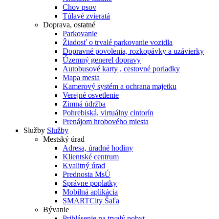
Chov psov
Túlavé zvieratá
Doprava, ostatné
Parkovanie
Žiadosť o trvalé parkovanie vozidla
Dopravné povolenia, rozkopávky a uzávierky
Územný generel dopravy
Autobusové karty , cestovné poriadky
Mapa mesta
Kamerový systém a ochrana majetku
Verejné osvetlenie
Zimná údržba
Pohrebiská, virtuálny cintorín
Prenájom hrobového miesta
Služby
Služby
Mestský úrad
Adresa, úradné hodiny
Klientské centrum
Kvalitný úrad
Prednosta MsÚ
Správne poplatky
Mobilná aplikácia
SMARTCity Šaľa
Bývanie
Prihlásenie na trvalý pobyt