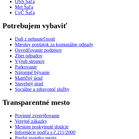
OSS Šaľa
Met Šaľa
CvČ Šaľa
Potrebujem vybaviť
Daň z nehnuteľnosti
Miestny poplatok za komunálne odpady
Osvedčovanie podpisov
Zber odpadov
Výrub stromov
Parkovanie
Nájomné bývanie
Matričný úrad
Stavebný úrad
Sociálne a zdravotné služby
Transparentné mesto
Povinné zverejňovanie
Verejné zákazky
Mestom poskytnuté dotácie
Informácie podľa z.č.211/2000
Predaj majetku mesta