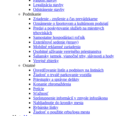
Pasport stavby
Legalizácia stavby
Odstránenie stavby
Podnikanie
Zriadenie - zrušenie a čas prevádzkarne
Oznámenie o športovom a kultúrnom podujatí
Predaj a poskytovanie služieb na miestnych
trhoviskách
Samostatne hospodáriaci roľník
Exteriérové sedenie (terasy)
Mobilné reklamné zariadenia
Osobitné užívanie verejného priestranstva
Šaliansky jarmok, vianočné trhy, slávnosti a hody
Verejné zbierky
Ostatné
Osvedčovanie listín a podpisov na listinách
Žiadosť o trvalé parkovanie vozidla
Priestupky a správne delikty
Konanie zhromaždenia
Petície
Sťažnosť
Sprístupnenie informácií v zmysle infozákona
Nahliadnutie do kroniky mesta
Rybárske lístky
Žiadosť o použitie erbu/loga mesta