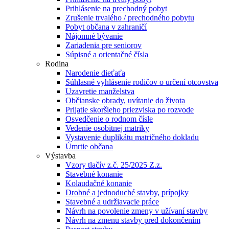
Prihlásenie na prechodný pobyt
Zrušenie trvalého / prechodného pobytu
Pobyt občana v zahraničí
Nájomné bývanie
Zariadenia pre seniorov
Súpisné a orientačné čísla
Rodina
Narodenie dieťaťa
Súhlasné vyhlásenie rodičov o určení otcovstva
Uzavretie manželstva
Občianske obrady, uvítanie do života
Prijatie skoršieho priezviska po rozvode
Osvedčenie o rodnom čísle
Vedenie osobitnej matriky
Vystavenie duplikátu matričného dokladu
Úmrtie občana
Výstavba
Vzory tlačív z.č. 25/2025 Z.z.
Stavebné konanie
Kolaudačné konanie
Drobné a jednoduché stavby, prípojky
Stavebné a udržiavacie práce
Návrh na povolenie zmeny v užívaní stavby
Návrh na zmenu stavby pred dokončením