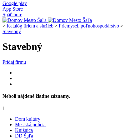
Google play
App Store
Späť hore
>
Katalóg firiem a služieb
>
Priemysel, poľnohospodárstvo
>
Stavebný
Stavebný
Pridaj firmu
Neboli nájdené žiadne záznamy.
1
Dom kultúry
Mestská polícia
Knižnica
DD Šaľa