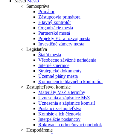
Mesto
Mesto
Samospráva
Primátor
Zástupcovia primátora
Hlavný kontrolór
Organizácie mesta
Partnerské mestá
Projekty EU a rozvoj mesta
Investičné zámery mesta
Legislatíva
Štatút mesta
Všeobecne záväzné nariadenia
Interné smernice
Strategické dokumenty
Územné plány mesta
Kompetencie hlavného kontrolóra
Zastupiteľstvo, komisie
Materiály MsZ a termíny
Uznesenia a zápisnice MsZ
Uznesenia a zápisnice komisií
Poslanci zastupiteľstva
Komisie a ich členovia
Interpelácie poslancov
Rokovací a odmeňovací poriadok
Hospodárenie