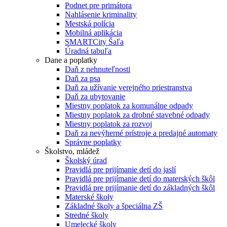
Podnet pre primátora
Nahlásenie kriminality
Mestská polícia
Mobilná aplikácia
SMARTCity Šaľa
Úradná tabuľa
Dane a poplatky
Daň z nehnuteľnosti
Daň za psa
Daň za užívanie verejného priestranstva
Daň za ubytovanie
Miestny poplatok za komunálne odpady
Miestny poplatok za drobné stavebné odpady
Miestny poplatok za rozvoj
Daň za nevýherné prístroje a predajné automaty
Správne poplatky
Školstvo, mládež
Školský úrad
Pravidlá pre prijímanie detí do jaslí
Pravidlá pre prijímanie detí do materských škôl
Pravidlá pre prijímanie detí do základných škôl
Materské školy
Základné školy a špeciálna ZŠ
Stredné školy
Umelecké školy