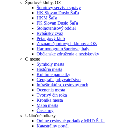
Športové kluby, OZ
Športový servis a správy
HK Slovan Duslo Šaľa
HKM Šaľa
FK Slovan Duslo Šaľa
Stolnotenisový oddiel
Rybársky zväz
Petangový klub
Zoznam športových klubov a OZ
Harmonogram športovej haly
Občianske združenia a neziskovky
O meste
Symboly mesta
História mesta
Kultúrne pamiatky
Geografia, obyvateľstvo
Infraštruktúra, cestovný ruch
Ocenenia mesta
Tvorivý čin roka
Kronika mesta
Mapa mesta
Čas a my
Užitočné odkazy
Online cestovné poriadky MHD Šaľa
Katastrálny portál