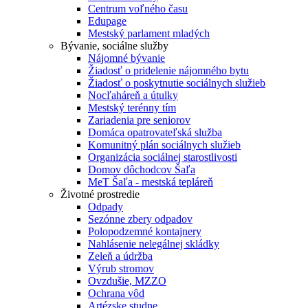
Centrum voľného času
Edupage
Mestský parlament mladých
Bývanie, sociálne služby
Nájomné bývanie
Žiadosť o pridelenie nájomného bytu
Žiadosť o poskytnutie sociálnych služieb
Nocľaháreň a útulky
Mestský terénny tím
Zariadenia pre seniorov
Domáca opatrovateľská služba
Komunitný plán sociálnych služieb
Organizácia sociálnej starostlivosti
Domov dôchodcov Šaľa
MeT Šaľa - mestská tepláreň
Životné prostredie
Odpady
Sezónne zbery odpadov
Polopodzemné kontajnery
Nahlásenie nelegálnej skládky
Zeleň a údržba
Výrub stromov
Ovzdušie, MZZO
Ochrana vôd
Artézske studne