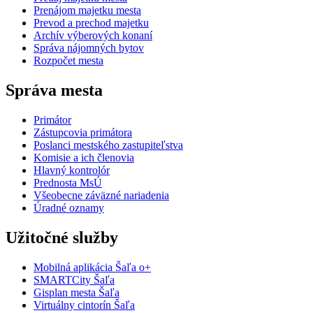
Prenájom majetku mesta
Prevod a prechod majetku
Archív výberových konaní
Správa nájomných bytov
Rozpočet mesta
Správa mesta
Primátor
Zástupcovia primátora
Poslanci mestského zastupiteľstva
Komisie a ich členovia
Hlavný kontrolór
Prednosta MsÚ
Všeobecne záväzné nariadenia
Úradné oznamy
Užitočné služby
Mobilná aplikácia Šaľa o+
SMARTCity Šaľa
Gisplan mesta Šaľa
Virtuálny cintorín Šaľa