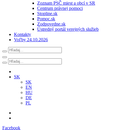
Zoznam PSČ miest a obcí v SR
Centrum právnej pomoci
Stopline.sk
Pomoc.sk
Zodpovedne.sk
Ústredný portál verejných služieb
Kontakty
Voľby 24.10.2026
SK
SK
EN
HU
DE
PL
Facebook