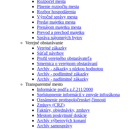
Rozpočet mesta
Plnenie rozpočtu mesta
Rozbor hospodárenia
Výročné správy mesta
Predaj majetku mesta
Prenájom majetku mesta
Prevod a prechod majetku
Správa nájomných bytov
Verejné obstarávanie
Verejné zákazky
Súťaž návrhov
Profil verejného obstarávateľa
Smernica o verejnom obstarávaní
Archív - zákazky s nízkou hodnotou
Archív - podlimitné zákazky
Archív - nadlimitné zákazky
Transparentné mesto
Informácie podľa z.č.211/2000
Sprístupnenie informácií v zmysle infozákona
Oznámenie protispoločenskej činnosti
Zmluvy (CRZ)
Faktúry, objednávky, zmluvy
Mestom poskytnuté dotácie
Archív výberových konaní
Archív samosprávy