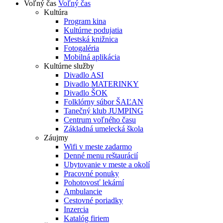
Voľný čas
Voľný čas
Kultúra
Program kina
Kultúrne podujatia
Mestská knižnica
Fotogaléria
Mobilná aplikácia
Kultúrne služby
Divadlo ASI
Divadlo MATERINKY
Divadlo ŠOK
Folklórny súbor ŠAĽAN
Tanečný klub JUMPING
Centrum voľného času
Základná umelecká škola
Záujmy
Wifi v meste zadarmo
Denné menu reštaurácií
Ubytovanie v meste a okolí
Pracovné ponuky
Pohotovosť lekární
Ambulancie
Cestovné poriadky
Inzercia
Katalóg firiem