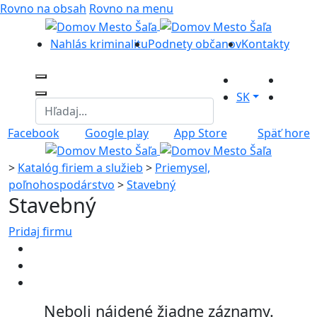
Rovno na obsah
Rovno na menu
Nahlás kriminalitu
Podnety občanov
Kontakty
SK
Facebook
Google play
App Store
Späť hore
>
Katalóg firiem a služieb
>
Priemysel,
poľnohospodárstvo
>
Stavebný
Stavebný
Pridaj firmu
Neboli nájdené žiadne záznamy.