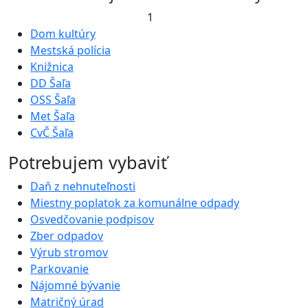
1
Dom kultúry
Mestská polícia
Knižnica
DD Šaľa
OSS Šaľa
Met Šaľa
CvČ Šaľa
Potrebujem vybaviť
Daň z nehnuteľnosti
Miestny poplatok za komunálne odpady
Osvedčovanie podpisov
Zber odpadov
Výrub stromov
Parkovanie
Nájomné bývanie
Matričný úrad