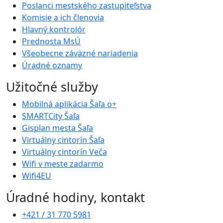
Poslanci mestského zastupiteľstva
Komisie a ich členovia
Hlavný kontrolór
Prednosta MsÚ
Všeobecne záväzné nariadenia
Úradné oznamy
Užitočné služby
Mobilná aplikácia Šaľa o+
SMARTCity Šaľa
Gisplan mesta Šaľa
Virtuálny cintorín Šaľa
Virtuálny cintorín Veča
Wifi v meste zadarmo
Wifi4EU
Úradné hodiny, kontakt
+421 / 31 770 5981