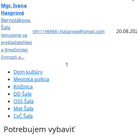
Mgr. Ivana
Hasprová
Bernolákova,
Šaľa
20.08.20
0911196966
i.hasprova@gmail.com
Venujeme sa
prekladateľskej
a tlmočníckej
činnosti a...
1
Dom kultúry
Mestská polícia
Knižnica
DD Šaľa
OSS Šaľa
Met Šaľa
CvČ Šaľa
Potrebujem vybaviť