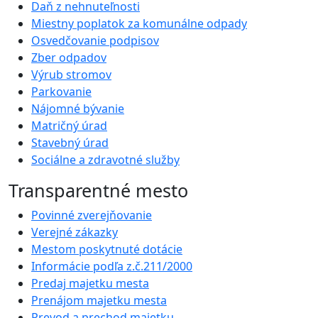
Daň z nehnuteľnosti
Miestny poplatok za komunálne odpady
Osvedčovanie podpisov
Zber odpadov
Výrub stromov
Parkovanie
Nájomné bývanie
Matričný úrad
Stavebný úrad
Sociálne a zdravotné služby
Transparentné mesto
Povinné zverejňovanie
Verejné zákazky
Mestom poskytnuté dotácie
Informácie podľa z.č.211/2000
Predaj majetku mesta
Prenájom majetku mesta
Prevod a prechod majetku