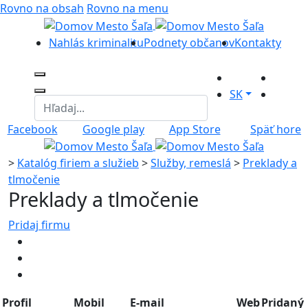
Rovno na obsah
Rovno na menu
Nahlás kriminalitu
Podnety občanov
Kontakty
SK
Facebook
Google play
App Store
Späť hore
>
Katalóg firiem a služieb
>
Služby, remeslá
>
Preklady a
tlmočenie
Preklady a tlmočenie
Pridaj firmu
Profil
Mobil
E-mail
Web
Pridaný