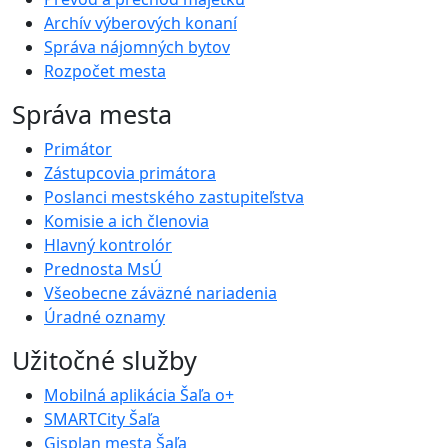
Archív výberových konaní
Správa nájomných bytov
Rozpočet mesta
Správa mesta
Primátor
Zástupcovia primátora
Poslanci mestského zastupiteľstva
Komisie a ich členovia
Hlavný kontrolór
Prednosta MsÚ
Všeobecne záväzné nariadenia
Úradné oznamy
Užitočné služby
Mobilná aplikácia Šaľa o+
SMARTCity Šaľa
Gisplan mesta Šaľa