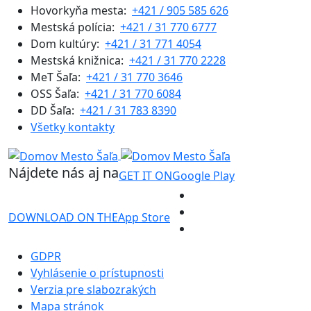
Hovorkyňa mesta:
+421 / 905 585 626
Mestská polícia:
+421 / 31 770 6777
Dom kultúry:
+421 / 31 771 4054
Mestská knižnica:
+421 / 31 770 2228
MeT Šaľa:
+421 / 31 770 3646
OSS Šaľa:
+421 / 31 770 6084
DD Šaľa:
+421 / 31 783 8390
Všetky kontakty
Nájdete nás aj na
GET IT ON
Google Play
DOWNLOAD ON THE
App Store
GDPR
Vyhlásenie o prístupnosti
Verzia pre slabozrakých
Mapa stránok