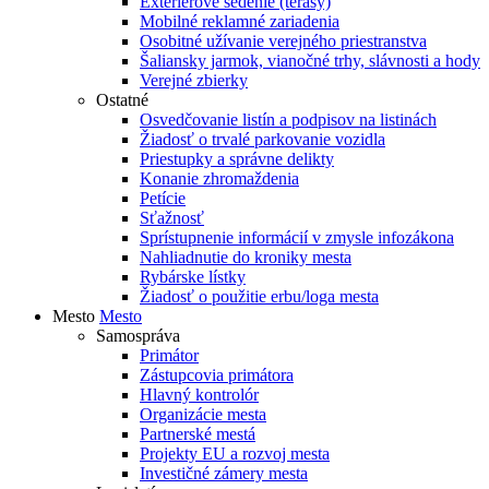
Exteriérové sedenie (terasy)
Mobilné reklamné zariadenia
Osobitné užívanie verejného priestranstva
Šaliansky jarmok, vianočné trhy, slávnosti a hody
Verejné zbierky
Ostatné
Osvedčovanie listín a podpisov na listinách
Žiadosť o trvalé parkovanie vozidla
Priestupky a správne delikty
Konanie zhromaždenia
Petície
Sťažnosť
Sprístupnenie informácií v zmysle infozákona
Nahliadnutie do kroniky mesta
Rybárske lístky
Žiadosť o použitie erbu/loga mesta
Mesto
Mesto
Samospráva
Primátor
Zástupcovia primátora
Hlavný kontrolór
Organizácie mesta
Partnerské mestá
Projekty EU a rozvoj mesta
Investičné zámery mesta