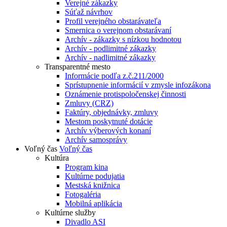
Verejné zákazky
Súťaž návrhov
Profil verejného obstarávateľa
Smernica o verejnom obstarávaní
Archív - zákazky s nízkou hodnotou
Archív - podlimitné zákazky
Archív - nadlimitné zákazky
Transparentné mesto
Informácie podľa z.č.211/2000
Sprístupnenie informácií v zmysle infozákona
Oznámenie protispoločenskej činnosti
Zmluvy (CRZ)
Faktúry, objednávky, zmluvy
Mestom poskytnuté dotácie
Archív výberových konaní
Archív samosprávy
Voľný čas
Voľný čas
Kultúra
Program kina
Kultúrne podujatia
Mestská knižnica
Fotogaléria
Mobilná aplikácia
Kultúrne služby
Divadlo ASI