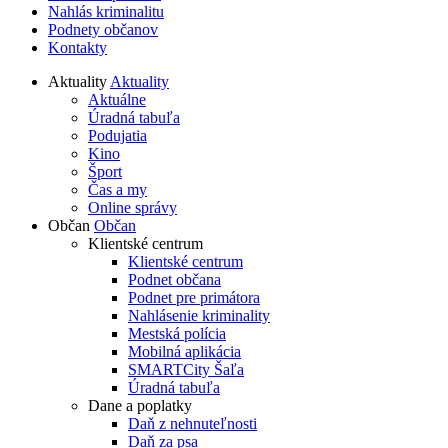
Nahlás kriminalitu
Podnety občanov
Kontakty
Aktuality
Aktuality
Aktuálne
Úradná tabuľa
Podujatia
Kino
Šport
Čas a my
Online správy
Občan
Občan
Klientské centrum
Klientské centrum
Podnet občana
Podnet pre primátora
Nahlásenie kriminality
Mestská polícia
Mobilná aplikácia
SMARTCity Šaľa
Úradná tabuľa
Dane a poplatky
Daň z nehnuteľnosti
Daň za psa