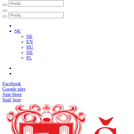
SK
SK
EN
HU
DE
PL
Facebook
Google play
App Store
Späť hore