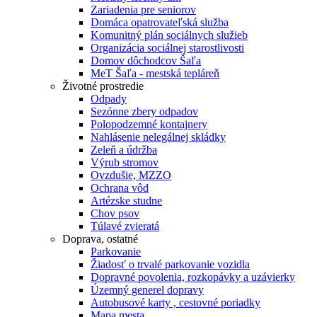
Zariadenia pre seniorov
Domáca opatrovateľská služba
Komunitný plán sociálnych služieb
Organizácia sociálnej starostlivosti
Domov dôchodcov Šaľa
MeT Šaľa - mestská tepláreň
Životné prostredie
Odpady
Sezónne zbery odpadov
Polopodzemné kontajnery
Nahlásenie nelegálnej skládky
Zeleň a údržba
Výrub stromov
Ovzdušie, MZZO
Ochrana vôd
Artézske studne
Chov psov
Túlavé zvieratá
Doprava, ostatné
Parkovanie
Žiadosť o trvalé parkovanie vozidla
Dopravné povolenia, rozkopávky a uzávierky
Územný generel dopravy
Autobusové karty , cestovné poriadky
Mapa mesta