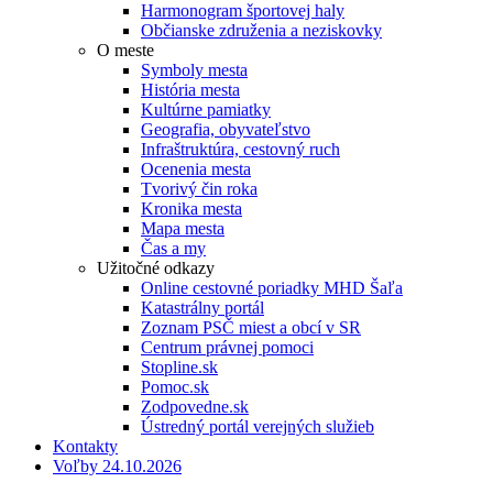
Harmonogram športovej haly
Občianske združenia a neziskovky
O meste
Symboly mesta
História mesta
Kultúrne pamiatky
Geografia, obyvateľstvo
Infraštruktúra, cestovný ruch
Ocenenia mesta
Tvorivý čin roka
Kronika mesta
Mapa mesta
Čas a my
Užitočné odkazy
Online cestovné poriadky MHD Šaľa
Katastrálny portál
Zoznam PSČ miest a obcí v SR
Centrum právnej pomoci
Stopline.sk
Pomoc.sk
Zodpovedne.sk
Ústredný portál verejných služieb
Kontakty
Voľby 24.10.2026