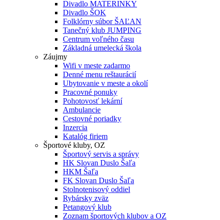
Divadlo MATERINKY
Divadlo ŠOK
Folklórny súbor ŠAĽAN
Tanečný klub JUMPING
Centrum voľného času
Základná umelecká škola
Záujmy
Wifi v meste zadarmo
Denné menu reštaurácií
Ubytovanie v meste a okolí
Pracovné ponuky
Pohotovosť lekární
Ambulancie
Cestovné poriadky
Inzercia
Katalóg firiem
Športové kluby, OZ
Športový servis a správy
HK Slovan Duslo Šaľa
HKM Šaľa
FK Slovan Duslo Šaľa
Stolnotenisový oddiel
Rybársky zväz
Petangový klub
Zoznam športových klubov a OZ