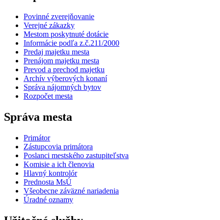
Povinné zverejňovanie
Verejné zákazky
Mestom poskytnuté dotácie
Informácie podľa z.č.211/2000
Predaj majetku mesta
Prenájom majetku mesta
Prevod a prechod majetku
Archív výberových konaní
Správa nájomných bytov
Rozpočet mesta
Správa mesta
Primátor
Zástupcovia primátora
Poslanci mestského zastupiteľstva
Komisie a ich členovia
Hlavný kontrolór
Prednosta MsÚ
Všeobecne záväzné nariadenia
Úradné oznamy