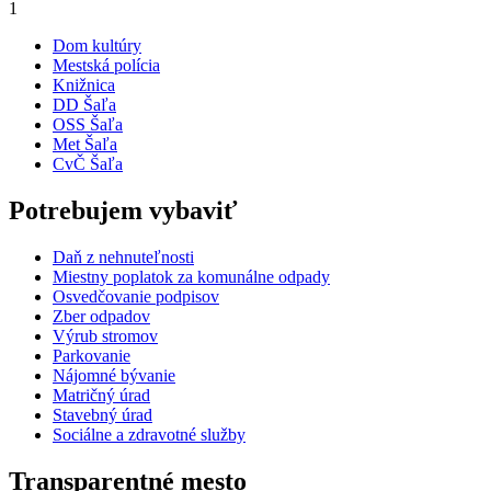
1
Dom kultúry
Mestská polícia
Knižnica
DD Šaľa
OSS Šaľa
Met Šaľa
CvČ Šaľa
Potrebujem vybaviť
Daň z nehnuteľnosti
Miestny poplatok za komunálne odpady
Osvedčovanie podpisov
Zber odpadov
Výrub stromov
Parkovanie
Nájomné bývanie
Matričný úrad
Stavebný úrad
Sociálne a zdravotné služby
Transparentné mesto