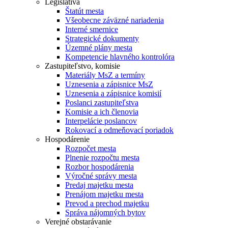
Legislatíva
Štatút mesta
Všeobecne záväzné nariadenia
Interné smernice
Strategické dokumenty
Územné plány mesta
Kompetencie hlavného kontrolóra
Zastupiteľstvo, komisie
Materiály MsZ a termíny
Uznesenia a zápisnice MsZ
Uznesenia a zápisnice komisií
Poslanci zastupiteľstva
Komisie a ich členovia
Interpelácie poslancov
Rokovací a odmeňovací poriadok
Hospodárenie
Rozpočet mesta
Plnenie rozpočtu mesta
Rozbor hospodárenia
Výročné správy mesta
Predaj majetku mesta
Prenájom majetku mesta
Prevod a prechod majetku
Správa nájomných bytov
Verejné obstarávanie