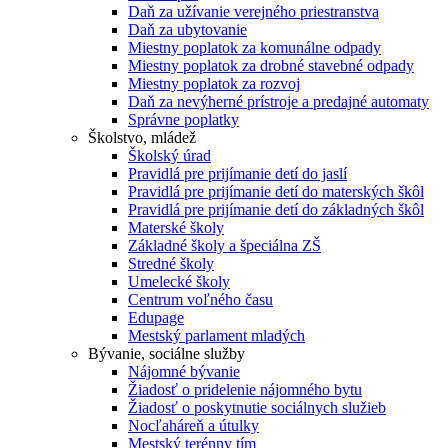
Daň za užívanie verejného priestranstva
Daň za ubytovanie
Miestny poplatok za komunálne odpady
Miestny poplatok za drobné stavebné odpady
Miestny poplatok za rozvoj
Daň za nevýherné prístroje a predajné automaty
Správne poplatky
Školstvo, mládež
Školský úrad
Pravidlá pre prijímanie detí do jaslí
Pravidlá pre prijímanie detí do materských škôl
Pravidlá pre prijímanie detí do základných škôl
Materské školy
Základné školy a špeciálna ZŠ
Stredné školy
Umelecké školy
Centrum voľného času
Edupage
Mestský parlament mladých
Bývanie, sociálne služby
Nájomné bývanie
Žiadosť o pridelenie nájomného bytu
Žiadosť o poskytnutie sociálnych služieb
Nocľaháreň a útulky
Mestský terénny tím