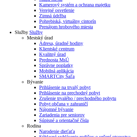
Kamerový systém a ochrana majetku
Verejné osvetlenie
Zimná údržba
Pohrebiská, virtuálny cintorín
Prenájom hrobového miesta
Služby
Služby
Mestský úrad
Adresa, úradné hodiny
Klientské centrum
Kvalitný úrad
Prednosta MsÚ
Správne poplatky
Mobilná aplikácia
SMARTCity Šaľa
Bývanie
Prihlásenie na trvalý pobyt
Prihlásenie na prechodný pobyt
Zrušenie trvalého / prechodného pobytu
Pobyt občana v zahraničí
Nájomné bývanie
Zariadenia pre seniorov
Súpisné a orientačné čísla
Rodina
Narodenie dieťaťa
Súhlasné vyhlásenie rodičov o určení otcovstva