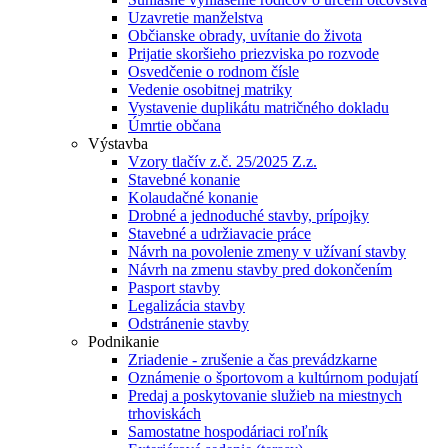
Uzavretie manželstva
Občianske obrady, uvítanie do života
Prijatie skoršieho priezviska po rozvode
Osvedčenie o rodnom čísle
Vedenie osobitnej matriky
Vystavenie duplikátu matričného dokladu
Úmrtie občana
Výstavba
Vzory tlačív z.č. 25/2025 Z.z.
Stavebné konanie
Kolaudačné konanie
Drobné a jednoduché stavby, prípojky
Stavebné a udržiavacie práce
Návrh na povolenie zmeny v užívaní stavby
Návrh na zmenu stavby pred dokončením
Pasport stavby
Legalizácia stavby
Odstránenie stavby
Podnikanie
Zriadenie - zrušenie a čas prevádzkarne
Oznámenie o športovom a kultúrnom podujatí
Predaj a poskytovanie služieb na miestnych
trhoviskách
Samostatne hospodáriaci roľník