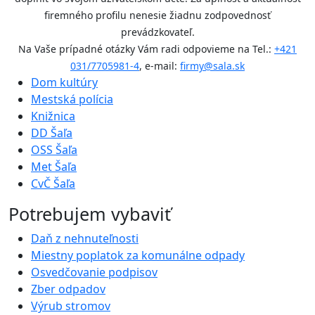
firemného profilu nenesie žiadnu zodpovednosť
prevádzkovateľ.
Na Vaše prípadné otázky Vám radi odpovieme na Tel.:
+421
031/7705981-4
, e-mail:
firmy@sala.sk
Dom kultúry
Mestská polícia
Knižnica
DD Šaľa
OSS Šaľa
Met Šaľa
CvČ Šaľa
Potrebujem vybaviť
Daň z nehnuteľnosti
Miestny poplatok za komunálne odpady
Osvedčovanie podpisov
Zber odpadov
Výrub stromov