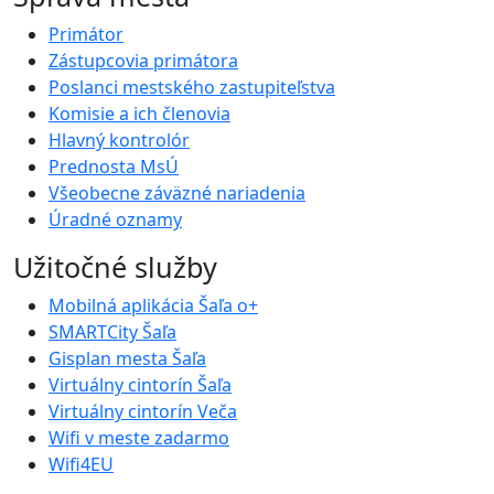
Primátor
Zástupcovia primátora
Poslanci mestského zastupiteľstva
Komisie a ich členovia
Hlavný kontrolór
Prednosta MsÚ
Všeobecne záväzné nariadenia
Úradné oznamy
Užitočné služby
Mobilná aplikácia Šaľa o+
SMARTCity Šaľa
Gisplan mesta Šaľa
Virtuálny cintorín Šaľa
Virtuálny cintorín Veča
Wifi v meste zadarmo
Wifi4EU