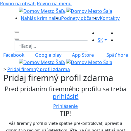
Rovno na obsah
Rovno na menu
Nahlás kriminalitu
Podnety občanov
Kontakty
SK
Facebook
Google play
App Store
Späť hore
>
Pridaj firemný profil zdarma
Pridaj firemný profil zdarma
Pred pridaním firemného profilu sa treba
prihlásiť!
Prihlásenie
TIP!
Váš firemný profil si viete spätne prekontrolovať, upraviť a
doplniť vo svojom užívateľskom účte. Za úplnosť a aktuálnosť