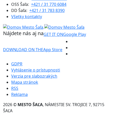
OSS Šaľa:
+421 / 31 770 6084
DD Šaľa:
+421 / 31 783 8390
Všetky kontakty
Nájdete nás aj na
GET IT ON
Google Play
DOWNLOAD ON THE
App Store
GDPR
Vyhlásenie o prístupnosti
Verzia pre slabozrakých
Mapa stránok
RSS
Reklama
2026 ©
MESTO ŠAĽA
, NÁMESTIE SV. TROJICE 7, 92715
ŠAĽA