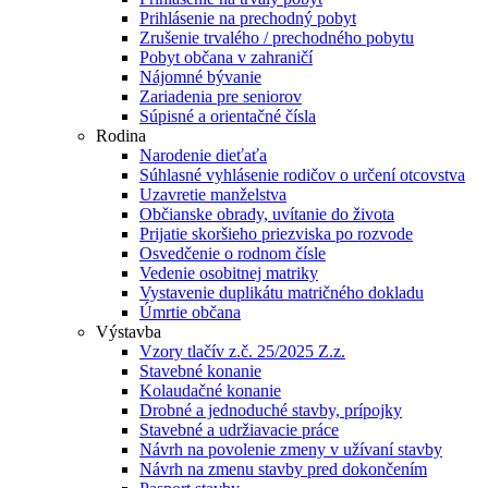
Prihlásenie na prechodný pobyt
Zrušenie trvalého / prechodného pobytu
Pobyt občana v zahraničí
Nájomné bývanie
Zariadenia pre seniorov
Súpisné a orientačné čísla
Rodina
Narodenie dieťaťa
Súhlasné vyhlásenie rodičov o určení otcovstva
Uzavretie manželstva
Občianske obrady, uvítanie do života
Prijatie skoršieho priezviska po rozvode
Osvedčenie o rodnom čísle
Vedenie osobitnej matriky
Vystavenie duplikátu matričného dokladu
Úmrtie občana
Výstavba
Vzory tlačív z.č. 25/2025 Z.z.
Stavebné konanie
Kolaudačné konanie
Drobné a jednoduché stavby, prípojky
Stavebné a udržiavacie práce
Návrh na povolenie zmeny v užívaní stavby
Návrh na zmenu stavby pred dokončením