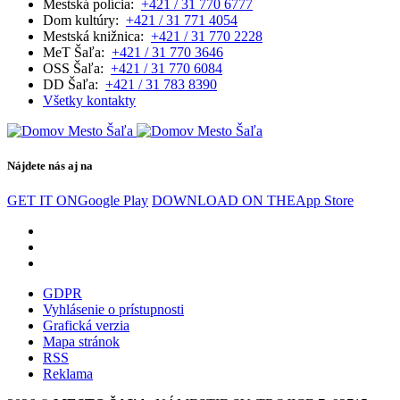
Mestská polícia:
+421 / 31 770 6777
Dom kultúry:
+421 / 31 771 4054
Mestská knižnica:
+421 / 31 770 2228
MeT Šaľa:
+421 / 31 770 3646
OSS Šaľa:
+421 / 31 770 6084
DD Šaľa:
+421 / 31 783 8390
Všetky kontakty
Nájdete nás aj na
GET IT ON
Google Play
DOWNLOAD ON THE
App Store
GDPR
Vyhlásenie o prístupnosti
Grafická verzia
Mapa stránok
RSS
Reklama