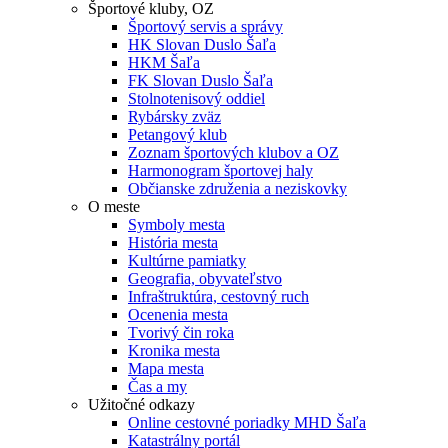
Športové kluby, OZ
Športový servis a správy
HK Slovan Duslo Šaľa
HKM Šaľa
FK Slovan Duslo Šaľa
Stolnotenisový oddiel
Rybársky zväz
Petangový klub
Zoznam športových klubov a OZ
Harmonogram športovej haly
Občianske združenia a neziskovky
O meste
Symboly mesta
História mesta
Kultúrne pamiatky
Geografia, obyvateľstvo
Infraštruktúra, cestovný ruch
Ocenenia mesta
Tvorivý čin roka
Kronika mesta
Mapa mesta
Čas a my
Užitočné odkazy
Online cestovné poriadky MHD Šaľa
Katastrálny portál