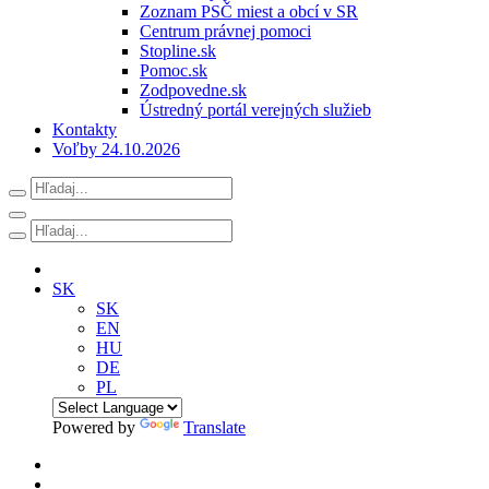
Zoznam PSČ miest a obcí v SR
Centrum právnej pomoci
Stopline.sk
Pomoc.sk
Zodpovedne.sk
Ústredný portál verejných služieb
Kontakty
Voľby 24.10.2026
SK
SK
EN
HU
DE
PL
Powered by
Translate