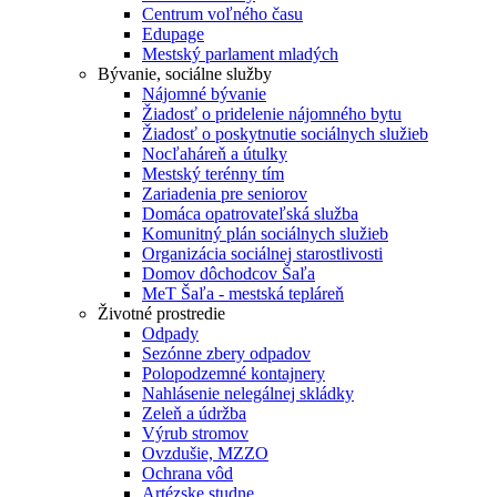
Centrum voľného času
Edupage
Mestský parlament mladých
Bývanie, sociálne služby
Nájomné bývanie
Žiadosť o pridelenie nájomného bytu
Žiadosť o poskytnutie sociálnych služieb
Nocľaháreň a útulky
Mestský terénny tím
Zariadenia pre seniorov
Domáca opatrovateľská služba
Komunitný plán sociálnych služieb
Organizácia sociálnej starostlivosti
Domov dôchodcov Šaľa
MeT Šaľa - mestská tepláreň
Životné prostredie
Odpady
Sezónne zbery odpadov
Polopodzemné kontajnery
Nahlásenie nelegálnej skládky
Zeleň a údržba
Výrub stromov
Ovzdušie, MZZO
Ochrana vôd
Artézske studne