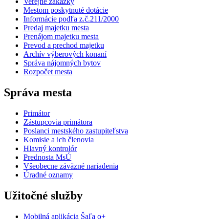
Verejné zákazky
Mestom poskytnuté dotácie
Informácie podľa z.č.211/2000
Predaj majetku mesta
Prenájom majetku mesta
Prevod a prechod majetku
Archív výberových konaní
Správa nájomných bytov
Rozpočet mesta
Správa mesta
Primátor
Zástupcovia primátora
Poslanci mestského zastupiteľstva
Komisie a ich členovia
Hlavný kontrolór
Prednosta MsÚ
Všeobecne záväzné nariadenia
Úradné oznamy
Užitočné služby
Mobilná aplikácia Šaľa o+