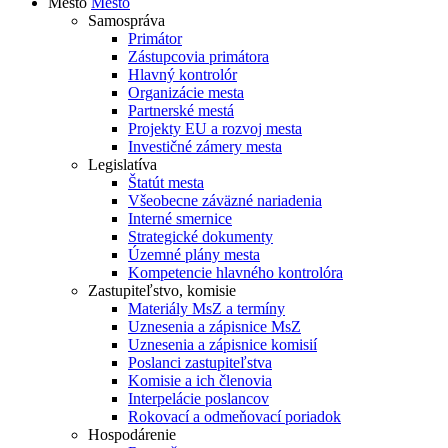
Mesto
Mesto
Samospráva
Primátor
Zástupcovia primátora
Hlavný kontrolór
Organizácie mesta
Partnerské mestá
Projekty EU a rozvoj mesta
Investičné zámery mesta
Legislatíva
Štatút mesta
Všeobecne záväzné nariadenia
Interné smernice
Strategické dokumenty
Územné plány mesta
Kompetencie hlavného kontrolóra
Zastupiteľstvo, komisie
Materiály MsZ a termíny
Uznesenia a zápisnice MsZ
Uznesenia a zápisnice komisií
Poslanci zastupiteľstva
Komisie a ich členovia
Interpelácie poslancov
Rokovací a odmeňovací poriadok
Hospodárenie