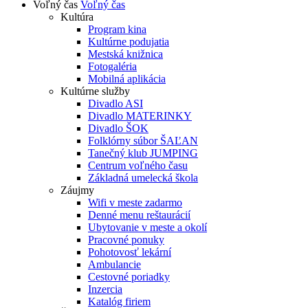
Voľný čas
Voľný čas
Kultúra
Program kina
Kultúrne podujatia
Mestská knižnica
Fotogaléria
Mobilná aplikácia
Kultúrne služby
Divadlo ASI
Divadlo MATERINKY
Divadlo ŠOK
Folklórny súbor ŠAĽAN
Tanečný klub JUMPING
Centrum voľného času
Základná umelecká škola
Záujmy
Wifi v meste zadarmo
Denné menu reštaurácií
Ubytovanie v meste a okolí
Pracovné ponuky
Pohotovosť lekární
Ambulancie
Cestovné poriadky
Inzercia
Katalóg firiem