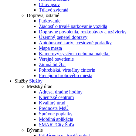
Chov psov
Túlavé zvieratá
Doprava, ostatné
Parkovanie
Žiadosť o trvalé parkovanie vozidla
Dopravné povolenia, rozkopávky a uzávierky
Územný generel dopravy
Autobusové karty , cestovné poriadky
Mapa mesta
Kamerový systém a ochrana majetku
Verejné osvetlenie
Zimná údržba
Pohrebiská, virtuálny cintorín
Prenájom hrobového miesta
Služby
Služby
Mestský úrad
Adresa, úradné hodiny
Klientské centrum
Kvalitný úrad
Prednosta MsÚ
Správne poplatky
Mobilná aplikácia
SMARTCity Šaľa
Bývanie
Prihlásenie na trvalý pobyt