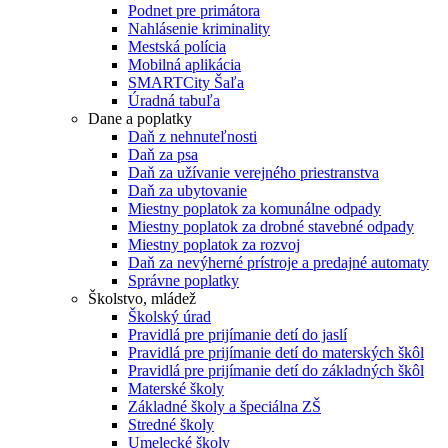
Podnet pre primátora
Nahlásenie kriminality
Mestská polícia
Mobilná aplikácia
SMARTCity Šaľa
Úradná tabuľa
Dane a poplatky
Daň z nehnuteľnosti
Daň za psa
Daň za užívanie verejného priestranstva
Daň za ubytovanie
Miestny poplatok za komunálne odpady
Miestny poplatok za drobné stavebné odpady
Miestny poplatok za rozvoj
Daň za nevýherné prístroje a predajné automaty
Správne poplatky
Školstvo, mládež
Školský úrad
Pravidlá pre prijímanie detí do jaslí
Pravidlá pre prijímanie detí do materských škôl
Pravidlá pre prijímanie detí do základných škôl
Materské školy
Základné školy a špeciálna ZŠ
Stredné školy
Umelecké školy