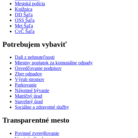
Mestská polícia
Knižnica
DD Šaľa
OSS Šaľa
Met Šaľa
CvČ Šaľa
Potrebujem vybaviť
Daň z nehnuteľnosti
Miestny poplatok za komunálne odpady
Osvedčovanie podpisov
Zber odpadov
Výrub stromov
Parkovanie
Nájomné bývanie
Matričný úrad
Stavebný úrad
Sociálne a zdravotné služby
Transparentné mesto
Povinné zverejňovanie