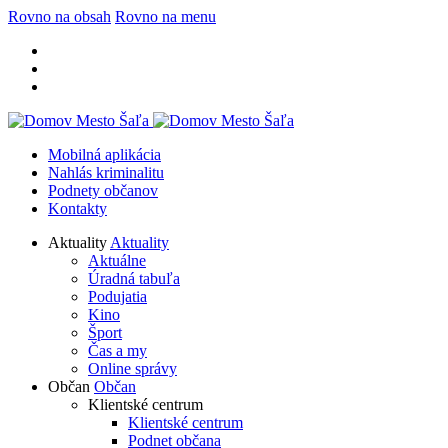
Rovno na obsah
Rovno na menu
Mobilná aplikácia
Nahlás kriminalitu
Podnety občanov
Kontakty
Aktuality
Aktuality
Aktuálne
Úradná tabuľa
Podujatia
Kino
Šport
Čas a my
Online správy
Občan
Občan
Klientské centrum
Klientské centrum
Podnet občana