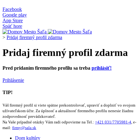
Facebook
Google play
App Store
Späť hore
>
Pridaj firemný profil zdarma
Pridaj firemný profil zdarma
Pred pridaním firemného profilu sa treba
prihlásiť!
Prihlásenie
TIP!
Váš firemný profil si viete spätne prekontrolovať, upraviť a doplniť vo svojom
užívateľskom účte. Za úplnosť a aktuálnosť firemného profilu nenesie žiadnu
zodpovednosť prevádzkovateľ.
Na Vaše prípadné otázky Vám radi odpovieme na Tel.:
+421 031/7705981-4
, e-
mail:
firmy@sala.sk
Dom kultúry