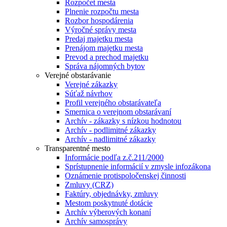
Rozpočet mesta
Plnenie rozpočtu mesta
Rozbor hospodárenia
Výročné správy mesta
Predaj majetku mesta
Prenájom majetku mesta
Prevod a prechod majetku
Správa nájomných bytov
Verejné obstarávanie
Verejné zákazky
Súťaž návrhov
Profil verejného obstarávateľa
Smernica o verejnom obstarávaní
Archív - zákazky s nízkou hodnotou
Archív - podlimitné zákazky
Archív - nadlimitné zákazky
Transparentné mesto
Informácie podľa z.č.211/2000
Sprístupnenie informácií v zmysle infozákona
Oznámenie protispoločenskej činnosti
Zmluvy (CRZ)
Faktúry, objednávky, zmluvy
Mestom poskytnuté dotácie
Archív výberových konaní
Archív samosprávy