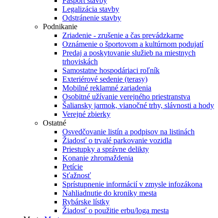
Pasport stavby
Legalizácia stavby
Odstránenie stavby
Podnikanie
Zriadenie - zrušenie a čas prevádzkarne
Oznámenie o športovom a kultúrnom podujatí
Predaj a poskytovanie služieb na miestnych
trhoviskách
Samostatne hospodáriaci roľník
Exteriérové sedenie (terasy)
Mobilné reklamné zariadenia
Osobitné užívanie verejného priestranstva
Šaliansky jarmok, vianočné trhy, slávnosti a hody
Verejné zbierky
Ostatné
Osvedčovanie listín a podpisov na listinách
Žiadosť o trvalé parkovanie vozidla
Priestupky a správne delikty
Konanie zhromaždenia
Petície
Sťažnosť
Sprístupnenie informácií v zmysle infozákona
Nahliadnutie do kroniky mesta
Rybárske lístky
Žiadosť o použitie erbu/loga mesta