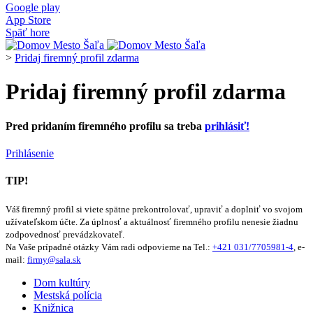
Google play
App Store
Späť hore
>
Pridaj firemný profil zdarma
Pridaj firemný profil zdarma
Pred pridaním firemného profilu sa treba
prihlásiť!
Prihlásenie
TIP!
Váš firemný profil si viete spätne prekontrolovať, upraviť a doplniť vo svojom
užívateľskom účte. Za úplnosť a aktuálnosť firemného profilu nenesie žiadnu
zodpovednosť prevádzkovateľ.
Na Vaše prípadné otázky Vám radi odpovieme na Tel.:
+421 031/7705981-4
, e-
mail:
firmy@sala.sk
Dom kultúry
Mestská polícia
Knižnica