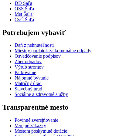
DD Šaľa
OSS Šaľa
Met Šaľa
CvČ Šaľa
Potrebujem vybaviť
Daň z nehnuteľnosti
Miestny poplatok za komunálne odpady
Osvedčovanie podpisov
Zber odpadov
Výrub stromov
Parkovanie
Nájomné bývanie
Matričný úrad
Stavebný úrad
Sociálne a zdravotné služby
Transparentné mesto
Povinné zverejňovanie
Verejné zákazky
Mestom poskytnuté dotácie