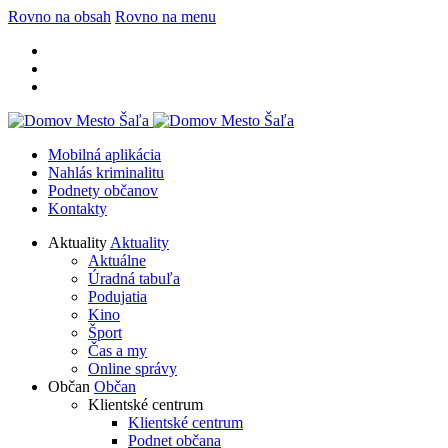
Rovno na obsah
Rovno na menu
Mobilná aplikácia
Nahlás kriminalitu
Podnety občanov
Kontakty
Aktuality
Aktuality
Aktuálne
Úradná tabuľa
Podujatia
Kino
Šport
Čas a my
Online správy
Občan
Občan
Klientské centrum
Klientské centrum
Podnet občana