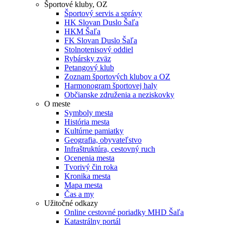
Športové kluby, OZ
Športový servis a správy
HK Slovan Duslo Šaľa
HKM Šaľa
FK Slovan Duslo Šaľa
Stolnotenisový oddiel
Rybársky zväz
Petangový klub
Zoznam športových klubov a OZ
Harmonogram športovej haly
Občianske združenia a neziskovky
O meste
Symboly mesta
História mesta
Kultúrne pamiatky
Geografia, obyvateľstvo
Infraštruktúra, cestovný ruch
Ocenenia mesta
Tvorivý čin roka
Kronika mesta
Mapa mesta
Čas a my
Užitočné odkazy
Online cestovné poriadky MHD Šaľa
Katastrálny portál