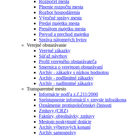
Rozpočet mesta
Plnenie rozpočtu mesta
Rozbor hospodárenia
Výročné správy mesta
Predaj majetku mesta
Prenájom majetku mesta
Prevod a prechod majetku
Správa nájomných bytov
Verejné obstarávanie
Verejné zákazky
Súťaž návrhov
Profil verejného obstarávateľa
Smernica o verejnom obstarávaní
Archív - zákazky s nízkou hodnotou
Archív - podlimitné zákazky
Archív - nadlimitné zákazky
Transparentné mesto
Informácie podľa z.č.211/2000
Sprístupnenie informácií v zmysle infozákona
Oznámenie protispoločenskej činnosti
Zmluvy (CRZ)
Faktúry, objednávky, zmluvy
Mestom poskytnuté dotácie
Archív výberových konaní
Archív samosprávy