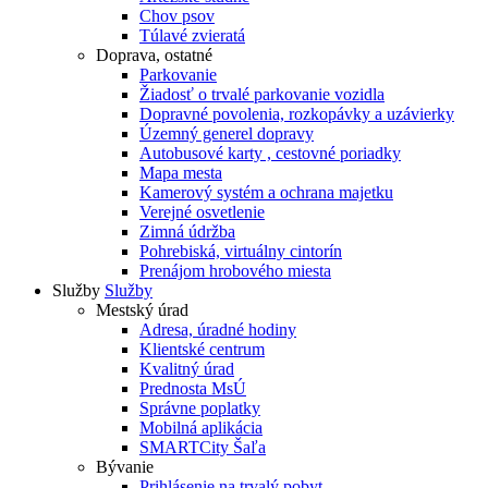
Chov psov
Túlavé zvieratá
Doprava, ostatné
Parkovanie
Žiadosť o trvalé parkovanie vozidla
Dopravné povolenia, rozkopávky a uzávierky
Územný generel dopravy
Autobusové karty , cestovné poriadky
Mapa mesta
Kamerový systém a ochrana majetku
Verejné osvetlenie
Zimná údržba
Pohrebiská, virtuálny cintorín
Prenájom hrobového miesta
Služby
Služby
Mestský úrad
Adresa, úradné hodiny
Klientské centrum
Kvalitný úrad
Prednosta MsÚ
Správne poplatky
Mobilná aplikácia
SMARTCity Šaľa
Bývanie
Prihlásenie na trvalý pobyt