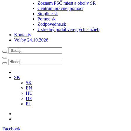
Zoznam PSČ miest a obcí v SR
Centrum právnej pomoci
Stopline.sk
Pomoc.sk
Zodpovedne.sk
Ústredný portál verejných služieb
Kontakty
Voľby 24.10.2026
SK
SK
EN
HU
DE
PL
Facebook