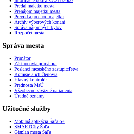
Informácie podľa z.č.211/2000
Predaj majetku mesta
Prenájom majetku mesta
Prevod a prechod majetku
Archív výberových konaní
Správa nájomných bytov
Rozpočet mesta
Správa mesta
Primátor
Zástupcovia primátora
Poslanci mestského zastupiteľstva
Komisie a ich členovia
Hlavný kontrolór
Prednosta MsÚ
Všeobecne záväzné nariadenia
Úradné oznamy
Užitočné služby
Mobilná aplikácia Šaľa o+
SMARTCity Šaľa
Gisplan mesta Šaľa