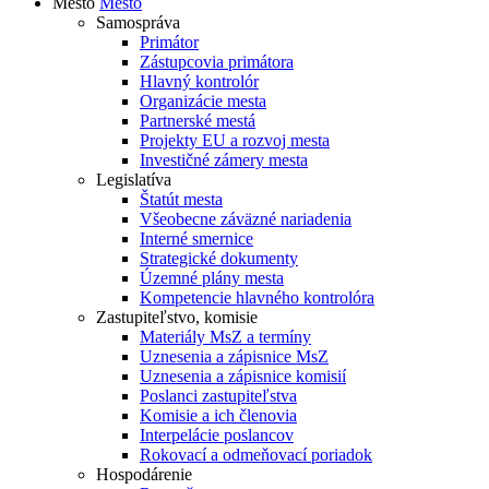
Mesto
Mesto
Samospráva
Primátor
Zástupcovia primátora
Hlavný kontrolór
Organizácie mesta
Partnerské mestá
Projekty EU a rozvoj mesta
Investičné zámery mesta
Legislatíva
Štatút mesta
Všeobecne záväzné nariadenia
Interné smernice
Strategické dokumenty
Územné plány mesta
Kompetencie hlavného kontrolóra
Zastupiteľstvo, komisie
Materiály MsZ a termíny
Uznesenia a zápisnice MsZ
Uznesenia a zápisnice komisií
Poslanci zastupiteľstva
Komisie a ich členovia
Interpelácie poslancov
Rokovací a odmeňovací poriadok
Hospodárenie