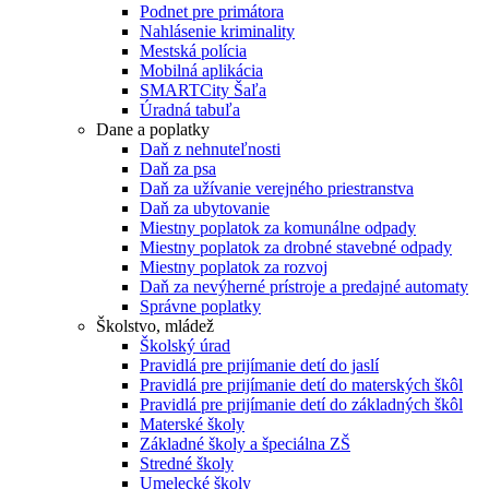
Podnet pre primátora
Nahlásenie kriminality
Mestská polícia
Mobilná aplikácia
SMARTCity Šaľa
Úradná tabuľa
Dane a poplatky
Daň z nehnuteľnosti
Daň za psa
Daň za užívanie verejného priestranstva
Daň za ubytovanie
Miestny poplatok za komunálne odpady
Miestny poplatok za drobné stavebné odpady
Miestny poplatok za rozvoj
Daň za nevýherné prístroje a predajné automaty
Správne poplatky
Školstvo, mládež
Školský úrad
Pravidlá pre prijímanie detí do jaslí
Pravidlá pre prijímanie detí do materských škôl
Pravidlá pre prijímanie detí do základných škôl
Materské školy
Základné školy a špeciálna ZŠ
Stredné školy
Umelecké školy