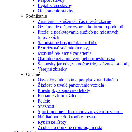
Pasport stavby
Legalizácia stavby
Odstránenie stavby
Podnikanie
Zriadenie - zrušenie a čas prevádzkarne
Oznámenie o športovom a kultúrnom podujatí
Predaj a poskytovanie služieb na miestnych
trhoviskách
Samostatne hospodáriaci roľník
Exteriérové sedenie (terasy)
Mobilné reklamné zariadenia
Osobitné užívanie verejného priestranstva
Šaliansky jarmok, vianočné trhy, slávnosti a hody
Verejné zbierky
Ostatné
Osvedčovanie listín a podpisov na listinách
Žiadosť o trvalé parkovanie vozidla
Priestupky a správne delikty
Konanie zhromaždenia
Petície
Sťažnosť
Sprístupnenie informácií v zmysle infozákona
Nahliadnutie do kroniky mesta
Rybárske lístky
Žiadosť o použitie erbu/loga mesta