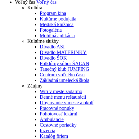
Voľný čas
Voľný čas
Kultúra
Program kina
Kultúrne podujatia
Mestská knižnica
Fotogaléria
Mobilná aplikácia
Kultúrne služby
Divadlo ASI
Divadlo MATERINKY
Divadlo ŠOK
Folklórny súbor ŠAĽAN
Tanečný klub JUMPING
Centrum voľného času
Základná umelecká škola
Záujmy
Wifi v meste zadarmo
Denné menu reštaurácií
Ubytovanie v meste a okolí
Pracovné ponuky
Pohotovosť lekární
Ambulancie
Cestovné poriadky
Inzercia
Katalóg firiem