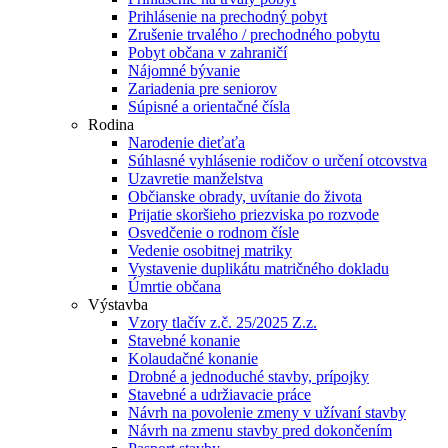
Prihlásenie na prechodný pobyt
Zrušenie trvalého / prechodného pobytu
Pobyt občana v zahraničí
Nájomné bývanie
Zariadenia pre seniorov
Súpisné a orientačné čísla
Rodina
Narodenie dieťaťa
Súhlasné vyhlásenie rodičov o určení otcovstva
Uzavretie manželstva
Občianske obrady, uvítanie do života
Prijatie skoršieho priezviska po rozvode
Osvedčenie o rodnom čísle
Vedenie osobitnej matriky
Vystavenie duplikátu matričného dokladu
Úmrtie občana
Výstavba
Vzory tlačív z.č. 25/2025 Z.z.
Stavebné konanie
Kolaudačné konanie
Drobné a jednoduché stavby, prípojky
Stavebné a udržiavacie práce
Návrh na povolenie zmeny v užívaní stavby
Návrh na zmenu stavby pred dokončením