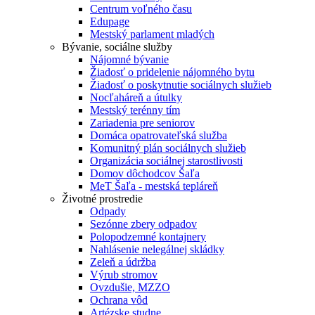
Centrum voľného času
Edupage
Mestský parlament mladých
Bývanie, sociálne služby
Nájomné bývanie
Žiadosť o pridelenie nájomného bytu
Žiadosť o poskytnutie sociálnych služieb
Nocľaháreň a útulky
Mestský terénny tím
Zariadenia pre seniorov
Domáca opatrovateľská služba
Komunitný plán sociálnych služieb
Organizácia sociálnej starostlivosti
Domov dôchodcov Šaľa
MeT Šaľa - mestská tepláreň
Životné prostredie
Odpady
Sezónne zbery odpadov
Polopodzemné kontajnery
Nahlásenie nelegálnej skládky
Zeleň a údržba
Výrub stromov
Ovzdušie, MZZO
Ochrana vôd
Artézske studne