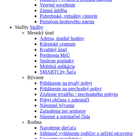
Verejné osvetlenie
Zimná údržba
Pohrebiská, virtuálny cintorín
Prenájom hrobového miesta
Služby
Služby
Mestský úrad
Adresa, úradné hodiny
Klientské centrum
Kvalitný úrad
Prednosta MsÚ
Správne poplatky
Mobilná aplikácia
SMARTCity Šaľa
Bývanie
Prihlásenie na trvalý pobyt
Prihlásenie na prechodný pobyt
Zrušenie trvalého / prechodného pobytu
Pobyt občana v zahraničí
Nájomné bývanie
Zariadenia pre seniorov
Súpisné a orientačné čísla
Rodina
Narodenie dieťaťa
Súhlasné vyhlásenie rodičov o určení otcovstva
Uzavretie manželstva