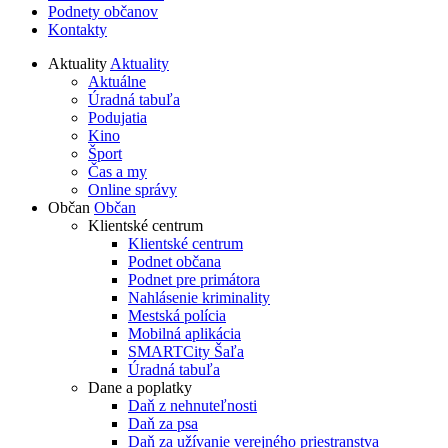
Podnety občanov
Kontakty
Aktuality
Aktuality
Aktuálne
Úradná tabuľa
Podujatia
Kino
Šport
Čas a my
Online správy
Občan
Občan
Klientské centrum
Klientské centrum
Podnet občana
Podnet pre primátora
Nahlásenie kriminality
Mestská polícia
Mobilná aplikácia
SMARTCity Šaľa
Úradná tabuľa
Dane a poplatky
Daň z nehnuteľnosti
Daň za psa
Daň za užívanie verejného priestranstva