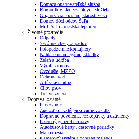
Domáca opatrovateľská služba
Komunitný plán sociálnych služieb
Organizácia sociálnej starostlivosti
Domov dôchodcov Šaľa
MeT Šaľa - mestská tepláreň
Životné prostredie
Odpady
Sezónne zbery odpadov
Polopodzemné kontajnery
Nahlásenie nelegálnej skládky
Zeleň a údržba
Výrub stromov
Ovzdušie, MZZO
Ochrana vôd
Artézske studne
Chov psov
Túlavé zvieratá
Doprava, ostatné
Parkovanie
Žiadosť o trvalé parkovanie vozidla
Dopravné povolenia, rozkopávky a uzávierky
Územný generel dopravy
Autobusové karty , cestovné poriadky
Mapa mesta
Kamerový systém a ochrana majetku