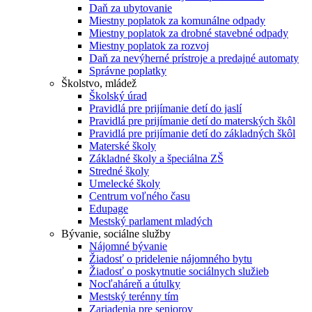
Daň za ubytovanie
Miestny poplatok za komunálne odpady
Miestny poplatok za drobné stavebné odpady
Miestny poplatok za rozvoj
Daň za nevýherné prístroje a predajné automaty
Správne poplatky
Školstvo, mládež
Školský úrad
Pravidlá pre prijímanie detí do jaslí
Pravidlá pre prijímanie detí do materských škôl
Pravidlá pre prijímanie detí do základných škôl
Materské školy
Základné školy a špeciálna ZŠ
Stredné školy
Umelecké školy
Centrum voľného času
Edupage
Mestský parlament mladých
Bývanie, sociálne služby
Nájomné bývanie
Žiadosť o pridelenie nájomného bytu
Žiadosť o poskytnutie sociálnych služieb
Nocľaháreň a útulky
Mestský terénny tím
Zariadenia pre seniorov