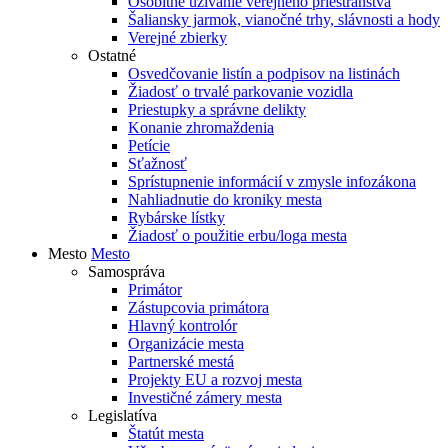
Osobitné užívanie verejného priestranstva
Šaliansky jarmok, vianočné trhy, slávnosti a hody
Verejné zbierky
Ostatné
Osvedčovanie listín a podpisov na listinách
Žiadosť o trvalé parkovanie vozidla
Priestupky a správne delikty
Konanie zhromaždenia
Petície
Sťažnosť
Sprístupnenie informácií v zmysle infozákona
Nahliadnutie do kroniky mesta
Rybárske lístky
Žiadosť o použitie erbu/loga mesta
Mesto
Mesto
Samospráva
Primátor
Zástupcovia primátora
Hlavný kontrolór
Organizácie mesta
Partnerské mestá
Projekty EU a rozvoj mesta
Investičné zámery mesta
Legislatíva
Štatút mesta