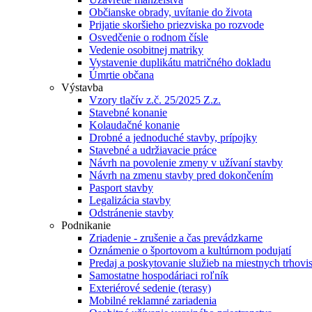
Občianske obrady, uvítanie do života
Prijatie skoršieho priezviska po rozvode
Osvedčenie o rodnom čísle
Vedenie osobitnej matriky
Vystavenie duplikátu matričného dokladu
Úmrtie občana
Výstavba
Vzory tlačív z.č. 25/2025 Z.z.
Stavebné konanie
Kolaudačné konanie
Drobné a jednoduché stavby, prípojky
Stavebné a udržiavacie práce
Návrh na povolenie zmeny v užívaní stavby
Návrh na zmenu stavby pred dokončením
Pasport stavby
Legalizácia stavby
Odstránenie stavby
Podnikanie
Zriadenie - zrušenie a čas prevádzkarne
Oznámenie o športovom a kultúrnom podujatí
Predaj a poskytovanie služieb na miestnych trhovi
Samostatne hospodáriaci roľník
Exteriérové sedenie (terasy)
Mobilné reklamné zariadenia