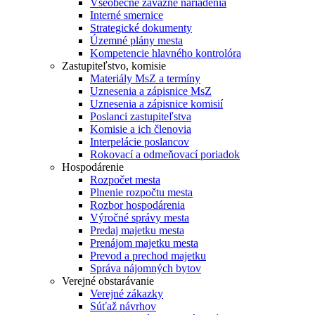
Všeobecne záväzné nariadenia
Interné smernice
Strategické dokumenty
Územné plány mesta
Kompetencie hlavného kontrolóra
Zastupiteľstvo, komisie
Materiály MsZ a termíny
Uznesenia a zápisnice MsZ
Uznesenia a zápisnice komisií
Poslanci zastupiteľstva
Komisie a ich členovia
Interpelácie poslancov
Rokovací a odmeňovací poriadok
Hospodárenie
Rozpočet mesta
Plnenie rozpočtu mesta
Rozbor hospodárenia
Výročné správy mesta
Predaj majetku mesta
Prenájom majetku mesta
Prevod a prechod majetku
Správa nájomných bytov
Verejné obstarávanie
Verejné zákazky
Súťaž návrhov