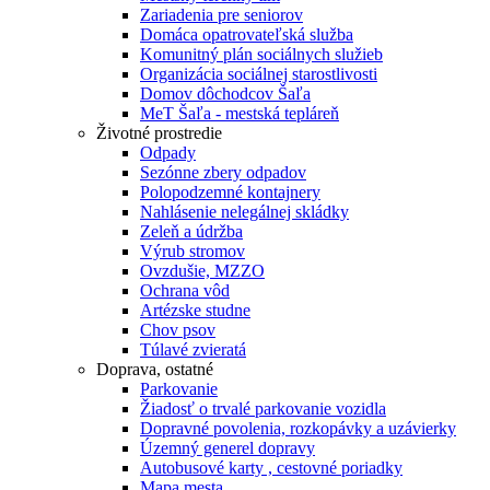
Zariadenia pre seniorov
Domáca opatrovateľská služba
Komunitný plán sociálnych služieb
Organizácia sociálnej starostlivosti
Domov dôchodcov Šaľa
MeT Šaľa - mestská tepláreň
Životné prostredie
Odpady
Sezónne zbery odpadov
Polopodzemné kontajnery
Nahlásenie nelegálnej skládky
Zeleň a údržba
Výrub stromov
Ovzdušie, MZZO
Ochrana vôd
Artézske studne
Chov psov
Túlavé zvieratá
Doprava, ostatné
Parkovanie
Žiadosť o trvalé parkovanie vozidla
Dopravné povolenia, rozkopávky a uzávierky
Územný generel dopravy
Autobusové karty , cestovné poriadky
Mapa mesta