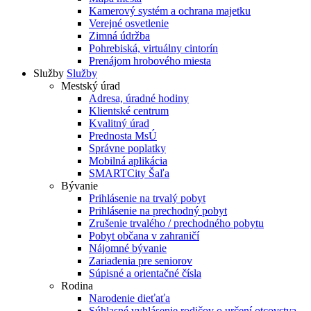
Kamerový systém a ochrana majetku
Verejné osvetlenie
Zimná údržba
Pohrebiská, virtuálny cintorín
Prenájom hrobového miesta
Služby
Služby
Mestský úrad
Adresa, úradné hodiny
Klientské centrum
Kvalitný úrad
Prednosta MsÚ
Správne poplatky
Mobilná aplikácia
SMARTCity Šaľa
Bývanie
Prihlásenie na trvalý pobyt
Prihlásenie na prechodný pobyt
Zrušenie trvalého / prechodného pobytu
Pobyt občana v zahraničí
Nájomné bývanie
Zariadenia pre seniorov
Súpisné a orientačné čísla
Rodina
Narodenie dieťaťa
Súhlasné vyhlásenie rodičov o určení otcovstva