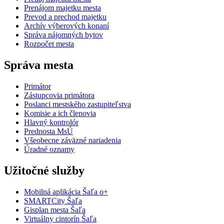
Prenájom majetku mesta
Prevod a prechod majetku
Archív výberových konaní
Správa nájomných bytov
Rozpočet mesta
Správa mesta
Primátor
Zástupcovia primátora
Poslanci mestského zastupiteľstva
Komisie a ich členovia
Hlavný kontrolór
Prednosta MsÚ
Všeobecne záväzné nariadenia
Úradné oznamy
Užitočné služby
Mobilná aplikácia Šaľa o+
SMARTCity Šaľa
Gisplan mesta Šaľa
Virtuálny cintorín Šaľa