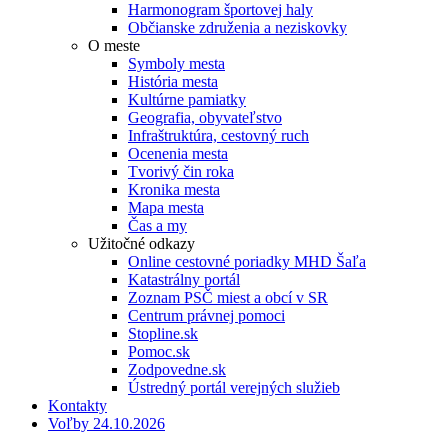
Harmonogram športovej haly
Občianske združenia a neziskovky
O meste
Symboly mesta
História mesta
Kultúrne pamiatky
Geografia, obyvateľstvo
Infraštruktúra, cestovný ruch
Ocenenia mesta
Tvorivý čin roka
Kronika mesta
Mapa mesta
Čas a my
Užitočné odkazy
Online cestovné poriadky MHD Šaľa
Katastrálny portál
Zoznam PSČ miest a obcí v SR
Centrum právnej pomoci
Stopline.sk
Pomoc.sk
Zodpovedne.sk
Ústredný portál verejných služieb
Kontakty
Voľby 24.10.2026