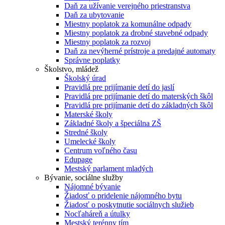
Daň za užívanie verejného priestranstva
Daň za ubytovanie
Miestny poplatok za komunálne odpady
Miestny poplatok za drobné stavebné odpady
Miestny poplatok za rozvoj
Daň za nevýherné prístroje a predajné automaty
Správne poplatky
Školstvo, mládež
Školský úrad
Pravidlá pre prijímanie detí do jaslí
Pravidlá pre prijímanie detí do materských škôl
Pravidlá pre prijímanie detí do základných škôl
Materské školy
Základné školy a špeciálna ZŠ
Stredné školy
Umelecké školy
Centrum voľného času
Edupage
Mestský parlament mladých
Bývanie, sociálne služby
Nájomné bývanie
Žiadosť o pridelenie nájomného bytu
Žiadosť o poskytnutie sociálnych služieb
Nocľaháreň a útulky
Mestský terénny tím