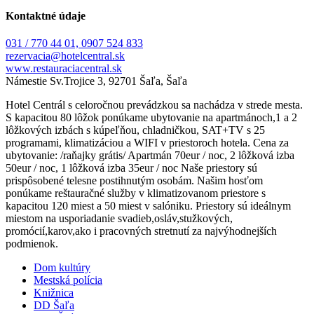
Kontaktné údaje
031 / 770 44 01, 0907 524 833
rezervacia@hotelcentral.sk
www.restauraciacentral.sk
Námestie Sv.Trojice 3, 92701 Šaľa, Šaľa
Hotel Centrál s celoročnou prevádzkou sa nachádza v strede mesta.
S kapacitou 80 lôžok ponúkame ubytovanie na apartmánoch,1 a 2
lôžkových izbách s kúpeľňou, chladničkou, SAT+TV s 25
programami, klimatizáciou a WIFI v priestoroch hotela. Cena za
ubytovanie: /raňajky grátis/ Apartmán 70eur / noc, 2 lôžková izba
50eur / noc, 1 lôžková izba 35eur / noc Naše priestory sú
prispôsobené telesne postihnutým osobám. Našim hosťom
ponúkame reštauračné služby v klimatizovanom priestore s
kapacitou 120 miest a 50 miest v salóniku. Priestory sú ideálnym
miestom na usporiadanie svadieb,osláv,stužkových,
promócií,karov,ako i pracovných stretnutí za najvýhodnejších
podmienok.
Dom kultúry
Mestská polícia
Knižnica
DD Šaľa