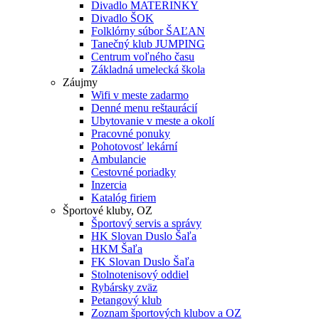
Divadlo MATERINKY
Divadlo ŠOK
Folklórny súbor ŠAĽAN
Tanečný klub JUMPING
Centrum voľného času
Základná umelecká škola
Záujmy
Wifi v meste zadarmo
Denné menu reštaurácií
Ubytovanie v meste a okolí
Pracovné ponuky
Pohotovosť lekární
Ambulancie
Cestovné poriadky
Inzercia
Katalóg firiem
Športové kluby, OZ
Športový servis a správy
HK Slovan Duslo Šaľa
HKM Šaľa
FK Slovan Duslo Šaľa
Stolnotenisový oddiel
Rybársky zväz
Petangový klub
Zoznam športových klubov a OZ