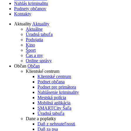
Nahlás kriminalitu
Podnety občanov
Kontakty
Aktuality
Aktuality
Aktuálne
Úradná tabuľa
Podujatia
Kino
Šport
Čas a my
Online správy
Občan
Občan
Klientské centrum
Klientské centrum
Podnet občana
Podnet pre primátora
Nahlásenie kriminality
Mestská polícia
Mobilná aplikácia
SMARTCity Šaľa
Úradná tabuľa
Dane a poplatky
Daň z nehnuteľnosti
Daň za psa