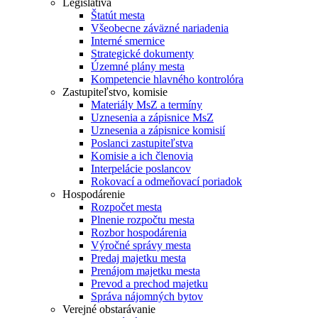
Legislatíva
Štatút mesta
Všeobecne záväzné nariadenia
Interné smernice
Strategické dokumenty
Územné plány mesta
Kompetencie hlavného kontrolóra
Zastupiteľstvo, komisie
Materiály MsZ a termíny
Uznesenia a zápisnice MsZ
Uznesenia a zápisnice komisií
Poslanci zastupiteľstva
Komisie a ich členovia
Interpelácie poslancov
Rokovací a odmeňovací poriadok
Hospodárenie
Rozpočet mesta
Plnenie rozpočtu mesta
Rozbor hospodárenia
Výročné správy mesta
Predaj majetku mesta
Prenájom majetku mesta
Prevod a prechod majetku
Správa nájomných bytov
Verejné obstarávanie