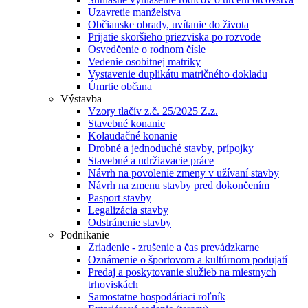
Uzavretie manželstva
Občianske obrady, uvítanie do života
Prijatie skoršieho priezviska po rozvode
Osvedčenie o rodnom čísle
Vedenie osobitnej matriky
Vystavenie duplikátu matričného dokladu
Úmrtie občana
Výstavba
Vzory tlačív z.č. 25/2025 Z.z.
Stavebné konanie
Kolaudačné konanie
Drobné a jednoduché stavby, prípojky
Stavebné a udržiavacie práce
Návrh na povolenie zmeny v užívaní stavby
Návrh na zmenu stavby pred dokončením
Pasport stavby
Legalizácia stavby
Odstránenie stavby
Podnikanie
Zriadenie - zrušenie a čas prevádzkarne
Oznámenie o športovom a kultúrnom podujatí
Predaj a poskytovanie služieb na miestnych
trhoviskách
Samostatne hospodáriaci roľník