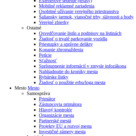
Exteriérové sedenie (terasy)
Mobilné reklamné zariadenia
Osobitné užívanie verejného priestranstva
Šaliansky jarmok, vianočné trhy, slávnosti a hody
Verejné zbierky
Ostatné
Osvedčovanie listín a podpisov na listinách
Žiadosť o trvalé parkovanie vozidla
Priestupky a správne delikty
Konanie zhromaždenia
Petície
Sťažnosť
Sprístupnenie informácií v zmysle infozákona
Nahliadnutie do kroniky mesta
Rybárske lístky
Žiadosť o použitie erbu/loga mesta
Mesto
Mesto
Samospráva
Primátor
Zástupcovia primátora
Hlavný kontrolór
Organizácie mesta
Partnerské mestá
Projekty EU a rozvoj mesta
Investičné zámery mesta