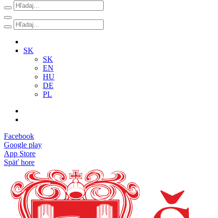
SK
SK
EN
HU
DE
PL
Facebook
Google play
App Store
Späť hore