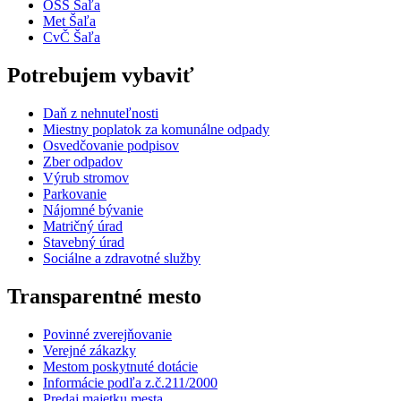
OSS Šaľa
Met Šaľa
CvČ Šaľa
Potrebujem vybaviť
Daň z nehnuteľnosti
Miestny poplatok za komunálne odpady
Osvedčovanie podpisov
Zber odpadov
Výrub stromov
Parkovanie
Nájomné bývanie
Matričný úrad
Stavebný úrad
Sociálne a zdravotné služby
Transparentné mesto
Povinné zverejňovanie
Verejné zákazky
Mestom poskytnuté dotácie
Informácie podľa z.č.211/2000
Predaj majetku mesta