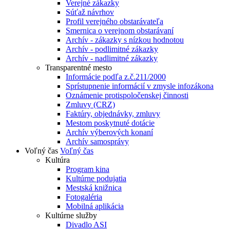
Verejné zákazky
Súťaž návrhov
Profil verejného obstarávateľa
Smernica o verejnom obstarávaní
Archív - zákazky s nízkou hodnotou
Archív - podlimitné zákazky
Archív - nadlimitné zákazky
Transparentné mesto
Informácie podľa z.č.211/2000
Sprístupnenie informácií v zmysle infozákona
Oznámenie protispoločenskej činnosti
Zmluvy (CRZ)
Faktúry, objednávky, zmluvy
Mestom poskytnuté dotácie
Archív výberových konaní
Archív samosprávy
Voľný čas
Voľný čas
Kultúra
Program kina
Kultúrne podujatia
Mestská knižnica
Fotogaléria
Mobilná aplikácia
Kultúrne služby
Divadlo ASI