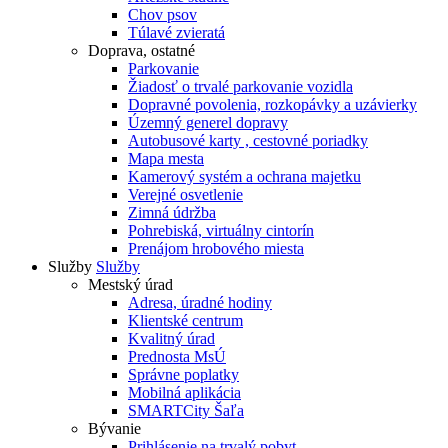
Chov psov
Túlavé zvieratá
Doprava, ostatné
Parkovanie
Žiadosť o trvalé parkovanie vozidla
Dopravné povolenia, rozkopávky a uzávierky
Územný generel dopravy
Autobusové karty , cestovné poriadky
Mapa mesta
Kamerový systém a ochrana majetku
Verejné osvetlenie
Zimná údržba
Pohrebiská, virtuálny cintorín
Prenájom hrobového miesta
Služby
Služby
Mestský úrad
Adresa, úradné hodiny
Klientské centrum
Kvalitný úrad
Prednosta MsÚ
Správne poplatky
Mobilná aplikácia
SMARTCity Šaľa
Bývanie
Prihlásenie na trvalý pobyt