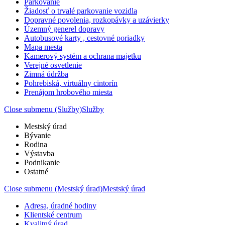
Parkovanie
Žiadosť o trvalé parkovanie vozidla
Dopravné povolenia, rozkopávky a uzávierky
Územný generel dopravy
Autobusové karty , cestovné poriadky
Mapa mesta
Kamerový systém a ochrana majetku
Verejné osvetlenie
Zimná údržba
Pohrebiská, virtuálny cintorín
Prenájom hrobového miesta
Close submenu (Služby)
Služby
Mestský úrad
Bývanie
Rodina
Výstavba
Podnikanie
Ostatné
Close submenu (Mestský úrad)
Mestský úrad
Adresa, úradné hodiny
Klientské centrum
Kvalitný úrad