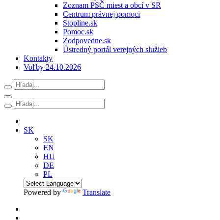
Zoznam PSČ miest a obcí v SR
Centrum právnej pomoci
Stopline.sk
Pomoc.sk
Zodpovedne.sk
Ústredný portál verejných služieb
Kontakty
Voľby 24.10.2026
SK
SK
EN
HU
DE
PL
Powered by
Translate