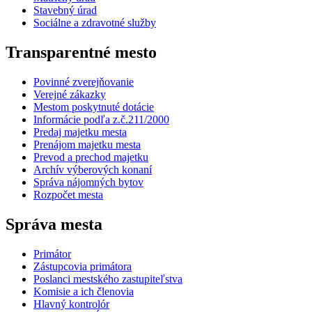
Stavebný úrad
Sociálne a zdravotné služby
Transparentné mesto
Povinné zverejňovanie
Verejné zákazky
Mestom poskytnuté dotácie
Informácie podľa z.č.211/2000
Predaj majetku mesta
Prenájom majetku mesta
Prevod a prechod majetku
Archív výberových konaní
Správa nájomných bytov
Rozpočet mesta
Správa mesta
Primátor
Zástupcovia primátora
Poslanci mestského zastupiteľstva
Komisie a ich členovia
Hlavný kontrolór