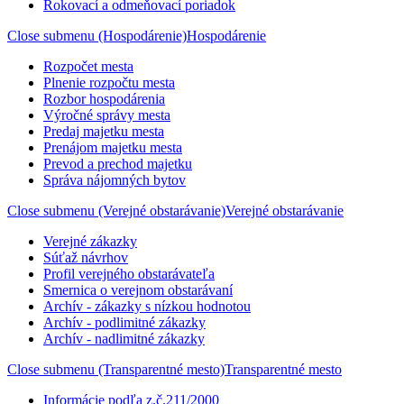
Rokovací a odmeňovací poriadok
Close submenu (Hospodárenie)
Hospodárenie
Rozpočet mesta
Plnenie rozpočtu mesta
Rozbor hospodárenia
Výročné správy mesta
Predaj majetku mesta
Prenájom majetku mesta
Prevod a prechod majetku
Správa nájomných bytov
Close submenu (Verejné obstarávanie)
Verejné obstarávanie
Verejné zákazky
Súťaž návrhov
Profil verejného obstarávateľa
Smernica o verejnom obstarávaní
Archív - zákazky s nízkou hodnotou
Archív - podlimitné zákazky
Archív - nadlimitné zákazky
Close submenu (Transparentné mesto)
Transparentné mesto
Informácie podľa z.č.211/2000