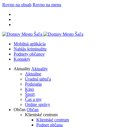
Rovno na obsah
Rovno na menu
Mobilná aplikácia
Nahlás kriminalitu
Podnety občanov
Kontakty
Aktuality
Aktuality
Aktuálne
Úradná tabuľa
Podujatia
Kino
Šport
Čas a my
Online správy
Občan
Občan
Klientské centrum
Klientské centrum
Podnet občana