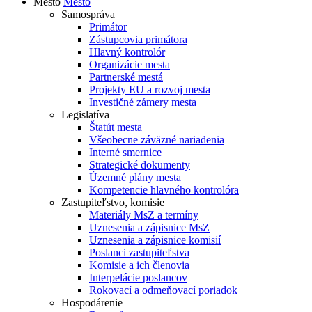
Mesto
Mesto
Samospráva
Primátor
Zástupcovia primátora
Hlavný kontrolór
Organizácie mesta
Partnerské mestá
Projekty EU a rozvoj mesta
Investičné zámery mesta
Legislatíva
Štatút mesta
Všeobecne záväzné nariadenia
Interné smernice
Strategické dokumenty
Územné plány mesta
Kompetencie hlavného kontrolóra
Zastupiteľstvo, komisie
Materiály MsZ a termíny
Uznesenia a zápisnice MsZ
Uznesenia a zápisnice komisií
Poslanci zastupiteľstva
Komisie a ich členovia
Interpelácie poslancov
Rokovací a odmeňovací poriadok
Hospodárenie