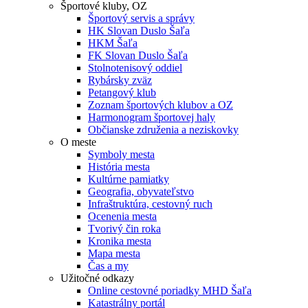
Športové kluby, OZ
Športový servis a správy
HK Slovan Duslo Šaľa
HKM Šaľa
FK Slovan Duslo Šaľa
Stolnotenisový oddiel
Rybársky zväz
Petangový klub
Zoznam športových klubov a OZ
Harmonogram športovej haly
Občianske združenia a neziskovky
O meste
Symboly mesta
História mesta
Kultúrne pamiatky
Geografia, obyvateľstvo
Infraštruktúra, cestovný ruch
Ocenenia mesta
Tvorivý čin roka
Kronika mesta
Mapa mesta
Čas a my
Užitočné odkazy
Online cestovné poriadky MHD Šaľa
Katastrálny portál