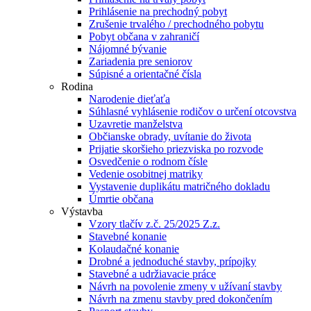
Prihlásenie na prechodný pobyt
Zrušenie trvalého / prechodného pobytu
Pobyt občana v zahraničí
Nájomné bývanie
Zariadenia pre seniorov
Súpisné a orientačné čísla
Rodina
Narodenie dieťaťa
Súhlasné vyhlásenie rodičov o určení otcovstva
Uzavretie manželstva
Občianske obrady, uvítanie do života
Prijatie skoršieho priezviska po rozvode
Osvedčenie o rodnom čísle
Vedenie osobitnej matriky
Vystavenie duplikátu matričného dokladu
Úmrtie občana
Výstavba
Vzory tlačív z.č. 25/2025 Z.z.
Stavebné konanie
Kolaudačné konanie
Drobné a jednoduché stavby, prípojky
Stavebné a udržiavacie práce
Návrh na povolenie zmeny v užívaní stavby
Návrh na zmenu stavby pred dokončením