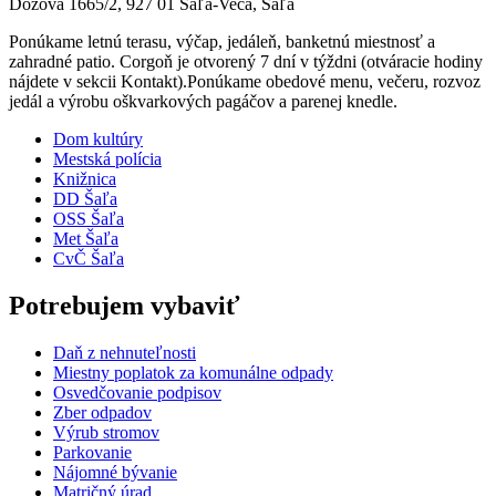
Dóžova 1665/2, 927 01 Šaľa-Veča, Šaľa
Ponúkame letnú terasu, výčap, jedáleň, banketnú miestnosť a
zahradné patio. Corgoň je otvorený 7 dní v týždni (otváracie hodiny
nájdete v sekcii Kontakt).Ponúkame obedové menu, večeru, rozvoz
jedál a výrobu oškvarkových pagáčov a parenej knedle.
Dom kultúry
Mestská polícia
Knižnica
DD Šaľa
OSS Šaľa
Met Šaľa
CvČ Šaľa
Potrebujem vybaviť
Daň z nehnuteľnosti
Miestny poplatok za komunálne odpady
Osvedčovanie podpisov
Zber odpadov
Výrub stromov
Parkovanie
Nájomné bývanie
Matričný úrad