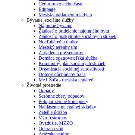
Centrum voľného času
Edupage
Mestský parlament mladých
Bývanie, sociálne služby
Nájomné bývanie
Žiadosť o pridelenie nájomného bytu
Žiadosť o poskytnutie sociálnych služieb
Nocľaháreň a útulky
Mestský terénny tím
Zariadenia pre seniorov
Domáca opatrovateľská služba
Komunitný plán sociálnych služieb
Organizácia sociálnej starostlivosti
Domov dôchodcov Šaľa
MeT Šaľa - mestská tepláreň
Životné prostredie
Odpady
Sezónne zbery odpadov
Polopodzemné kontajnery
Nahlásenie nelegálnej skládky
Zeleň a údržba
Výrub stromov
Ovzdušie, MZZO
Ochrana vôd
Artézske studne