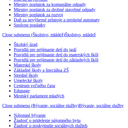
Miestny poplatok za komunálne odpady
Miestny poplatok za drobné stavebné odpady
Miestny poplatok za rozvoj
Daň za nevýherné prístroje a predajné automaty
Správne poplatky
Close submenu (Školstvo, mládež)
Školstvo, mládež
Školský úrad
Pravidlá pre prijímanie detí do jaslí
Pravidlá pre prijímanie detí do materských škôl
Pravidlá pre prijímanie detí do základných škôl
Materské školy
Základné školy a špeciálna ZŠ
Stredné školy
Umelecké školy
Centrum voľného času
Edupage
Mestský parlament mladých
Close submenu (Bývanie, sociálne služby)
Bývanie, sociálne služby
Nájomné bývanie
Žiadosť o pridelenie nájomného bytu
Žiadosť o poskytnutie sociálnych služieb