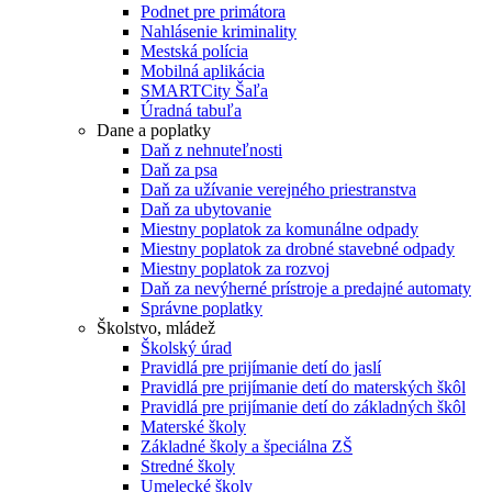
Podnet pre primátora
Nahlásenie kriminality
Mestská polícia
Mobilná aplikácia
SMARTCity Šaľa
Úradná tabuľa
Dane a poplatky
Daň z nehnuteľnosti
Daň za psa
Daň za užívanie verejného priestranstva
Daň za ubytovanie
Miestny poplatok za komunálne odpady
Miestny poplatok za drobné stavebné odpady
Miestny poplatok za rozvoj
Daň za nevýherné prístroje a predajné automaty
Správne poplatky
Školstvo, mládež
Školský úrad
Pravidlá pre prijímanie detí do jaslí
Pravidlá pre prijímanie detí do materských škôl
Pravidlá pre prijímanie detí do základných škôl
Materské školy
Základné školy a špeciálna ZŠ
Stredné školy
Umelecké školy