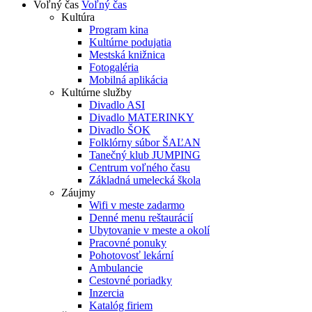
Voľný čas
Voľný čas
Kultúra
Program kina
Kultúrne podujatia
Mestská knižnica
Fotogaléria
Mobilná aplikácia
Kultúrne služby
Divadlo ASI
Divadlo MATERINKY
Divadlo ŠOK
Folklórny súbor ŠAĽAN
Tanečný klub JUMPING
Centrum voľného času
Základná umelecká škola
Záujmy
Wifi v meste zadarmo
Denné menu reštaurácií
Ubytovanie v meste a okolí
Pracovné ponuky
Pohotovosť lekární
Ambulancie
Cestovné poriadky
Inzercia
Katalóg firiem