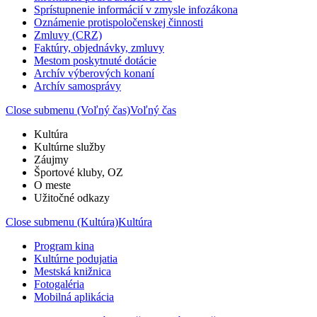
Sprístupnenie informácií v zmysle infozákona
Oznámenie protispoločenskej činnosti
Zmluvy (CRZ)
Faktúry, objednávky, zmluvy
Mestom poskytnuté dotácie
Archív výberových konaní
Archív samosprávy
Close submenu (Voľný čas)
Voľný čas
Kultúra
Kultúrne služby
Záujmy
Športové kluby, OZ
O meste
Užitočné odkazy
Close submenu (Kultúra)
Kultúra
Program kina
Kultúrne podujatia
Mestská knižnica
Fotogaléria
Mobilná aplikácia