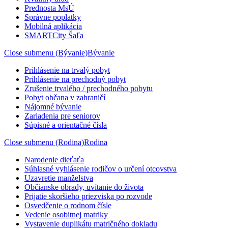
Prednosta MsÚ
Správne poplatky
Mobilná aplikácia
SMARTCity Šaľa
Close submenu (Bývanie)
Bývanie
Prihlásenie na trvalý pobyt
Prihlásenie na prechodný pobyt
Zrušenie trvalého / prechodného pobytu
Pobyt občana v zahraničí
Nájomné bývanie
Zariadenia pre seniorov
Súpisné a orientačné čísla
Close submenu (Rodina)
Rodina
Narodenie dieťaťa
Súhlasné vyhlásenie rodičov o určení otcovstva
Uzavretie manželstva
Občianske obrady, uvítanie do života
Prijatie skoršieho priezviska po rozvode
Osvedčenie o rodnom čísle
Vedenie osobitnej matriky
Vystavenie duplikátu matričného dokladu