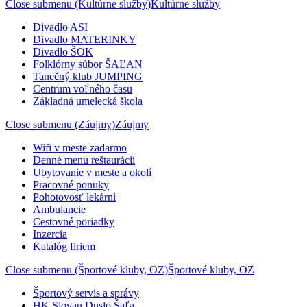
Close submenu (Kultúrne služby)
Kultúrne služby
Divadlo ASI
Divadlo MATERINKY
Divadlo ŠOK
Folklórny súbor ŠAĽAN
Tanečný klub JUMPING
Centrum voľného času
Základná umelecká škola
Close submenu (Záujmy)
Záujmy
Wifi v meste zadarmo
Denné menu reštaurácií
Ubytovanie v meste a okolí
Pracovné ponuky
Pohotovosť lekární
Ambulancie
Cestovné poriadky
Inzercia
Katalóg firiem
Close submenu (Športové kluby, OZ)
Športové kluby, OZ
Športový servis a správy
HK Slovan Duslo Šaľa