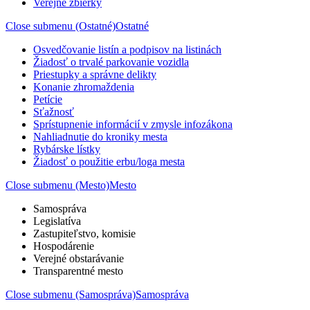
Verejné zbierky
Close submenu (Ostatné)
Ostatné
Osvedčovanie listín a podpisov na listinách
Žiadosť o trvalé parkovanie vozidla
Priestupky a správne delikty
Konanie zhromaždenia
Petície
Sťažnosť
Sprístupnenie informácií v zmysle infozákona
Nahliadnutie do kroniky mesta
Rybárske lístky
Žiadosť o použitie erbu/loga mesta
Close submenu (Mesto)
Mesto
Samospráva
Legislatíva
Zastupiteľstvo, komisie
Hospodárenie
Verejné obstarávanie
Transparentné mesto
Close submenu (Samospráva)
Samospráva