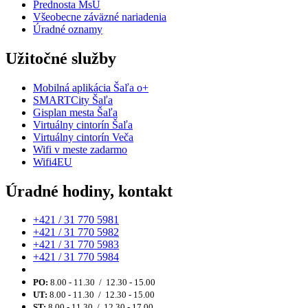
Prednosta MsÚ
Všeobecne záväzné nariadenia
Úradné oznamy
Užitočné služby
Mobilná aplikácia Šaľa o+
SMARTCity Šaľa
Gisplan mesta Šaľa
Virtuálny cintorín Šaľa
Virtuálny cintorín Veča
Wifi v meste zadarmo
Wifi4EU
Úradné hodiny, kontakt
+421 / 31 770 5981
+421 / 31 770 5982
+421 / 31 770 5983
+421 / 31 770 5984
PO:
8.00 - 11.30 / 12.30 - 15.00
UT:
8.00 - 11.30 / 12.30 - 15.00
ST:
8.00 - 11.30 / 12.30 - 17.00