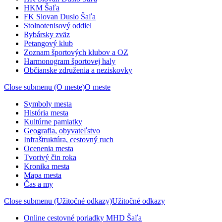
HKM Šaľa
FK Slovan Duslo Šaľa
Stolnotenisový oddiel
Rybársky zväz
Petangový klub
Zoznam športových klubov a OZ
Harmonogram športovej haly
Občianske združenia a neziskovky
Close submenu (O meste)
O meste
Symboly mesta
História mesta
Kultúrne pamiatky
Geografia, obyvateľstvo
Infraštruktúra, cestovný ruch
Ocenenia mesta
Tvorivý čin roka
Kronika mesta
Mapa mesta
Čas a my
Close submenu (Užitočné odkazy)
Užitočné odkazy
Online cestovné poriadky MHD Šaľa