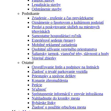
Pasport stavby
Legalizácia stavby
Odstránenie stavby
Podnikanie
Zriadenie - zrušenie a čas prevádzkarne
Oznámenie o športovom a kultúrnom podujatí
Predaj a poskytovanie služieb na miestnych
trhoviskách
Samostatne hospodáriaci roľník
Exteriérové sedenie (terasy)
Mobilné reklamné zariadenia
Osobitné užívanie verejného priestranstva
Šaliansky jarmok, vianočné trhy, slávnosti a hody
Verejné zbierky
Ostatné
Osvedčovanie listín a podpisov na listinách
Žiadosť o trvalé parkovanie vozidla
Priestupky a správne delikty
Konanie zhromaždenia
Petície
Sťažnosť
Sprístupnenie informácií v zmysle infozákona
Nahliadnutie do kroniky mesta
Rybárske lístky
Žiadosť o použitie erbu/loga mesta