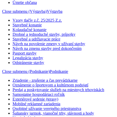
Úmrtie občana
Close submenu (Výstavba)
Výstavba
Vzory tlačív z.č. 25/2025 Z.z.
Stavebné konanie
Kolaudačné konanie
Drobné a jednoduché stavby, prípojky
Stavebné a udržiavacie práce
Návrh na povolenie zmeny v užívaní stavby
Návrh na zmenu stavby pred dokončením
Pasport stavby
Legalizácia stavby
Odstránenie stavby
Close submenu (Podnikanie)
Podnikanie
Zriadenie - zrušenie a čas prevádzkarne
Oznámenie o športovom a kultúrnom podujatí
Predaj a poskytovanie služieb na miestnych trhoviskách
Samostatne hospodáriaci roľník
Exteriérové sedenie (terasy)
Mobilné reklamné zariadenia
Osobitné užívanie verejného priestranstva
Šaliansky jarmok, vianočné trhy, slávnosti a hody