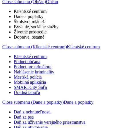
Close submenu (Občan)
Občan
Klientské centrum
Dane a poplatky
Školstvo, mládež
Bývanie, sociálne služby
Životné prostredie
Doprava, ostatné
Close submenu (Klientské centrum)
Klientské centrum
Klientské centrum
Podnet občana
Podnet pre primátora
Nahlásenie kriminality
Mestská polícia
Mobilná aplikácia
SMARTCity Šaľa
Úradná tabuľa
Close submenu (Dane a poplatky)
Dane a poplatky
Daň z nehnuteľnosti
Daň za psa
Daň za užívanie verejného priestranstva
Daň za ubytovanie