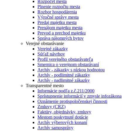
Rozpočet mesta
Plnenie rozpočtu mesta
Rozbor hospodárenia
Výročné správy mesta
Predaj majetku mesta
Prenájom majetku mesta
Prevod a prechod majetku
Správa nájomných bytov
Verejné obstarávanie
Verejné zákazky
Súťaž návrhov
Profil verejného obstarávateľa
Smernica o verejnom obstarávaní
Archív - zákazky s nízkou hodnotou
Archív - podlimitné zákazky
Archív - nadlimitné zákazky
Transparentné mesto
Informácie podľa z.č.211/2000
Sprístupnenie informácií v zmysle infozákona
Oznámenie protispoločenskej činnosti
Zmluvy (CRZ)
Faktúry, objednávky, zmluvy
Mestom poskytnuté dotácie
Archív výberových konaní
Archív samosprávy