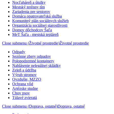
Nocľaháreň a útulky
Mestský terénny tím
Zariadenia pre seniorov
Domáca opatrovateľská služba
Komunitný plán sociálnych služieb
Organizácia sociálnej starostlivosti
Domov dôchodcov Šaľa
MeT Šaľa - mestská tepláreň
Close submenu (Životné prostredie)
Životné prostredie
Odpady
Sezónne zbery odpadov
Polopodzemné kontajnery
Nahlásenie nelegálnej skládky
Zeleň a údržba
Výrub stromov
Ovzdušie, MZZO
Ochrana vôd
Artézske studne
Chov psov
Túlavé zvieratá
Close submenu (Doprava, ostatné)
Doprava, ostatné