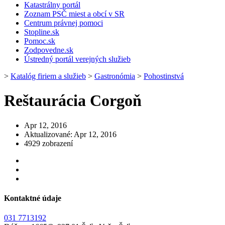
Katastrálny portál
Zoznam PSČ miest a obcí v SR
Centrum právnej pomoci
Stopline.sk
Pomoc.sk
Zodpovedne.sk
Ústredný portál verejných služieb
>
Katalóg firiem a služieb
>
Gastronómia
>
Pohostinstvá
Reštaurácia Corgoň
Apr 12, 2016
Aktualizované: Apr 12, 2016
4929 zobrazení
Kontaktné údaje
031 7713192