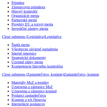
Primátor
Zástupcovia primátora
Hlavný kontrolór
Organizácie mesta
Partnerské mestá
Projekty EU a rozvoj mesta
Investičné zámery mesta
Close submenu (Legislatíva)
Legislatíva
Štatút mesta
Všeobecne záväzné nariadenia
Interné smernice
Strategické dokumenty
Územné plány mesta
Kompetencie hlavného kontrolóra
Close submenu (Zastupiteľstvo, komisie)
Zastupiteľstvo, komisie
Materiály MsZ a termíny
Uznesenia a zápisnice MsZ
Uznesenia a zápisnice komisií
Poslanci zastupiteľstva
Komisie a ich členovia
Interpelácie poslancov