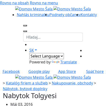
Rovno na obsah
Rovno na menu
Nahlás kriminalitu
Podnety občanov
Kontakty
SK
Powered by
Translate
Facebook
Google play
App Store
Späť hore
>
Katalóg firiem a služieb
>
Nakupovanie, obchody
>
Nábytok, bytové doplnky
Nabytok Tolgyesi
Máj 03, 2016