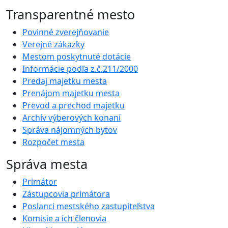
Transparentné mesto
Povinné zverejňovanie
Verejné zákazky
Mestom poskytnuté dotácie
Informácie podľa z.č.211/2000
Predaj majetku mesta
Prenájom majetku mesta
Prevod a prechod majetku
Archív výberových konaní
Správa nájomných bytov
Rozpočet mesta
Správa mesta
Primátor
Zástupcovia primátora
Poslanci mestského zastupiteľstva
Komisie a ich členovia