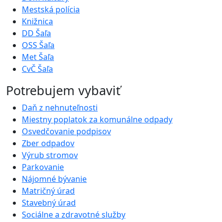
Mestská polícia
Knižnica
DD Šaľa
OSS Šaľa
Met Šaľa
CvČ Šaľa
Potrebujem vybaviť
Daň z nehnuteľnosti
Miestny poplatok za komunálne odpady
Osvedčovanie podpisov
Zber odpadov
Výrub stromov
Parkovanie
Nájomné bývanie
Matričný úrad
Stavebný úrad
Sociálne a zdravotné služby