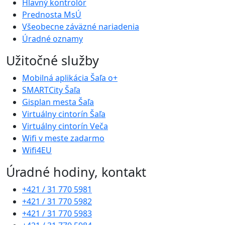
Hlavný kontrolór
Prednosta MsÚ
Všeobecne záväzné nariadenia
Úradné oznamy
Užitočné služby
Mobilná aplikácia Šaľa o+
SMARTCity Šaľa
Gisplan mesta Šaľa
Virtuálny cintorín Šaľa
Virtuálny cintorín Veča
Wifi v meste zadarmo
Wifi4EU
Úradné hodiny, kontakt
+421 / 31 770 5981
+421 / 31 770 5982
+421 / 31 770 5983