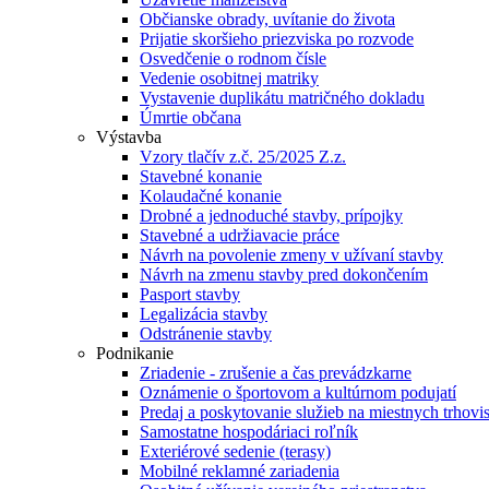
Občianske obrady, uvítanie do života
Prijatie skoršieho priezviska po rozvode
Osvedčenie o rodnom čísle
Vedenie osobitnej matriky
Vystavenie duplikátu matričného dokladu
Úmrtie občana
Výstavba
Vzory tlačív z.č. 25/2025 Z.z.
Stavebné konanie
Kolaudačné konanie
Drobné a jednoduché stavby, prípojky
Stavebné a udržiavacie práce
Návrh na povolenie zmeny v užívaní stavby
Návrh na zmenu stavby pred dokončením
Pasport stavby
Legalizácia stavby
Odstránenie stavby
Podnikanie
Zriadenie - zrušenie a čas prevádzkarne
Oznámenie o športovom a kultúrnom podujatí
Predaj a poskytovanie služieb na miestnych trhovi
Samostatne hospodáriaci roľník
Exteriérové sedenie (terasy)
Mobilné reklamné zariadenia