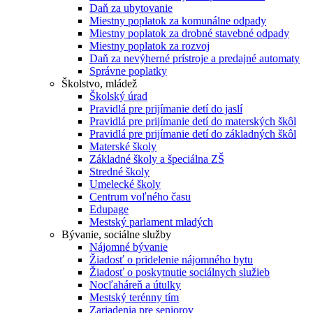
Daň za ubytovanie
Miestny poplatok za komunálne odpady
Miestny poplatok za drobné stavebné odpady
Miestny poplatok za rozvoj
Daň za nevýherné prístroje a predajné automaty
Správne poplatky
Školstvo, mládež
Školský úrad
Pravidlá pre prijímanie detí do jaslí
Pravidlá pre prijímanie detí do materských škôl
Pravidlá pre prijímanie detí do základných škôl
Materské školy
Základné školy a špeciálna ZŠ
Stredné školy
Umelecké školy
Centrum voľného času
Edupage
Mestský parlament mladých
Bývanie, sociálne služby
Nájomné bývanie
Žiadosť o pridelenie nájomného bytu
Žiadosť o poskytnutie sociálnych služieb
Nocľaháreň a útulky
Mestský terénny tím
Zariadenia pre seniorov