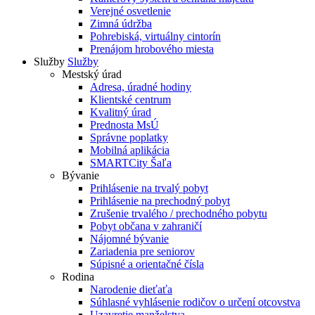
Verejné osvetlenie
Zimná údržba
Pohrebiská, virtuálny cintorín
Prenájom hrobového miesta
Služby
Služby
Mestský úrad
Adresa, úradné hodiny
Klientské centrum
Kvalitný úrad
Prednosta MsÚ
Správne poplatky
Mobilná aplikácia
SMARTCity Šaľa
Bývanie
Prihlásenie na trvalý pobyt
Prihlásenie na prechodný pobyt
Zrušenie trvalého / prechodného pobytu
Pobyt občana v zahraničí
Nájomné bývanie
Zariadenia pre seniorov
Súpisné a orientačné čísla
Rodina
Narodenie dieťaťa
Súhlasné vyhlásenie rodičov o určení otcovstva
Uzavretie manželstva