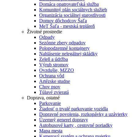
Domáca opatrovateľská služba
Komunitný plán sociálnych služieb
Organizácia sociálnej starostlivosti
Domov dôchodcov Šaľa
MeT Šaľa - mestská tepláreň
Životné prostredie
Odpady
Sezónne zbery odpadov
Polopodzemné kontajnery
Nahlásenie nelegálnej skládky
Zeleň a údržba
Výrub stromov
Ovzdušie, MZZO
Ochrana vôd
Artézske studne
Chov psov
Túlavé zvieratá
Doprava, ostatné
Parkovanie
Žiadosť o trvalé parkovanie vozidla
Dopravné povolenia, rozkopávky a uzávierky
Územný generel dopravy
Autobusové karty , cestovné poriadky
Mapa mesta
Kamerový systém a ochrana majetku