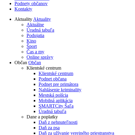
Podnety občanov
Kontakty
Aktuality
Aktuality
Aktuálne
Úradná tabuľa
Podujatia
Kino
Šport
Čas a my
Online správy
Občan
Občan
Klientské centrum
Klientské centrum
Podnet občana
Podnet pre primátora
Nahlásenie kriminality
Mestská polícia
Mobilná aplikácia
SMARTCity Šaľa
Úradná tabuľa
Dane a poplatky
Daň z nehnuteľnosti
Daň za psa
Daň za užívanie verejného priestranstva