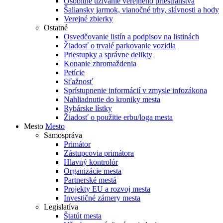
Osobitné užívanie verejného priestranstva
Šaliansky jarmok, vianočné trhy, slávnosti a hody
Verejné zbierky
Ostatné
Osvedčovanie listín a podpisov na listinách
Žiadosť o trvalé parkovanie vozidla
Priestupky a správne delikty
Konanie zhromaždenia
Petície
Sťažnosť
Sprístupnenie informácií v zmysle infozákona
Nahliadnutie do kroniky mesta
Rybárske lístky
Žiadosť o použitie erbu/loga mesta
Mesto
Mesto
Samospráva
Primátor
Zástupcovia primátora
Hlavný kontrolór
Organizácie mesta
Partnerské mestá
Projekty EU a rozvoj mesta
Investičné zámery mesta
Legislatíva
Štatút mesta