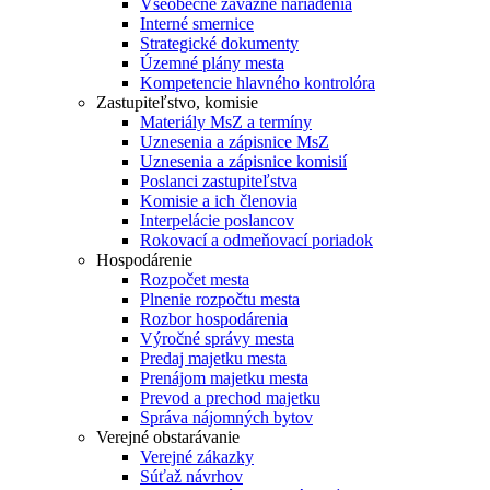
Všeobecne záväzné nariadenia
Interné smernice
Strategické dokumenty
Územné plány mesta
Kompetencie hlavného kontrolóra
Zastupiteľstvo, komisie
Materiály MsZ a termíny
Uznesenia a zápisnice MsZ
Uznesenia a zápisnice komisií
Poslanci zastupiteľstva
Komisie a ich členovia
Interpelácie poslancov
Rokovací a odmeňovací poriadok
Hospodárenie
Rozpočet mesta
Plnenie rozpočtu mesta
Rozbor hospodárenia
Výročné správy mesta
Predaj majetku mesta
Prenájom majetku mesta
Prevod a prechod majetku
Správa nájomných bytov
Verejné obstarávanie
Verejné zákazky
Súťaž návrhov