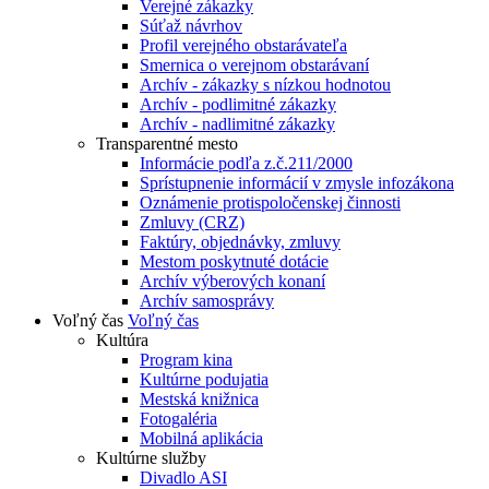
Verejné zákazky
Súťaž návrhov
Profil verejného obstarávateľa
Smernica o verejnom obstarávaní
Archív - zákazky s nízkou hodnotou
Archív - podlimitné zákazky
Archív - nadlimitné zákazky
Transparentné mesto
Informácie podľa z.č.211/2000
Sprístupnenie informácií v zmysle infozákona
Oznámenie protispoločenskej činnosti
Zmluvy (CRZ)
Faktúry, objednávky, zmluvy
Mestom poskytnuté dotácie
Archív výberových konaní
Archív samosprávy
Voľný čas
Voľný čas
Kultúra
Program kina
Kultúrne podujatia
Mestská knižnica
Fotogaléria
Mobilná aplikácia
Kultúrne služby
Divadlo ASI