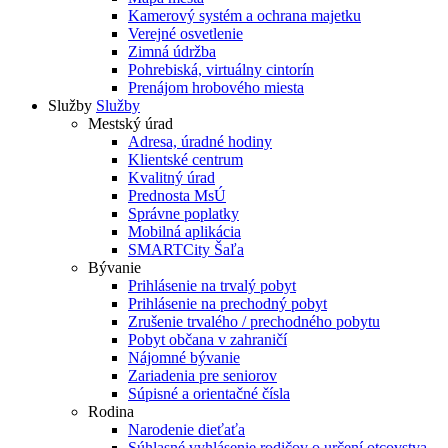
Kamerový systém a ochrana majetku
Verejné osvetlenie
Zimná údržba
Pohrebiská, virtuálny cintorín
Prenájom hrobového miesta
Služby
Služby
Mestský úrad
Adresa, úradné hodiny
Klientské centrum
Kvalitný úrad
Prednosta MsÚ
Správne poplatky
Mobilná aplikácia
SMARTCity Šaľa
Bývanie
Prihlásenie na trvalý pobyt
Prihlásenie na prechodný pobyt
Zrušenie trvalého / prechodného pobytu
Pobyt občana v zahraničí
Nájomné bývanie
Zariadenia pre seniorov
Súpisné a orientačné čísla
Rodina
Narodenie dieťaťa
Súhlasné vyhlásenie rodičov o určení otcovstva