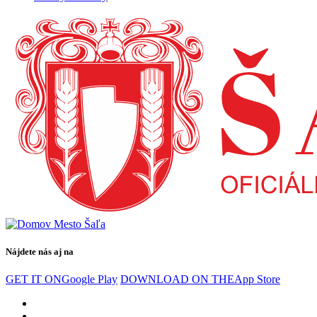
Nájdete nás aj na
GET IT ON
Google Play
DOWNLOAD ON THE
App Store