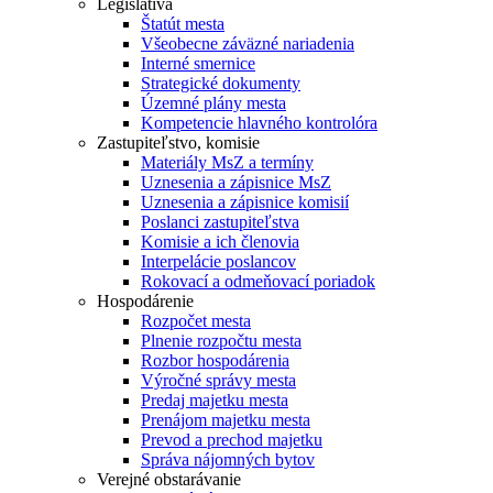
Legislatíva
Štatút mesta
Všeobecne záväzné nariadenia
Interné smernice
Strategické dokumenty
Územné plány mesta
Kompetencie hlavného kontrolóra
Zastupiteľstvo, komisie
Materiály MsZ a termíny
Uznesenia a zápisnice MsZ
Uznesenia a zápisnice komisií
Poslanci zastupiteľstva
Komisie a ich členovia
Interpelácie poslancov
Rokovací a odmeňovací poriadok
Hospodárenie
Rozpočet mesta
Plnenie rozpočtu mesta
Rozbor hospodárenia
Výročné správy mesta
Predaj majetku mesta
Prenájom majetku mesta
Prevod a prechod majetku
Správa nájomných bytov
Verejné obstarávanie