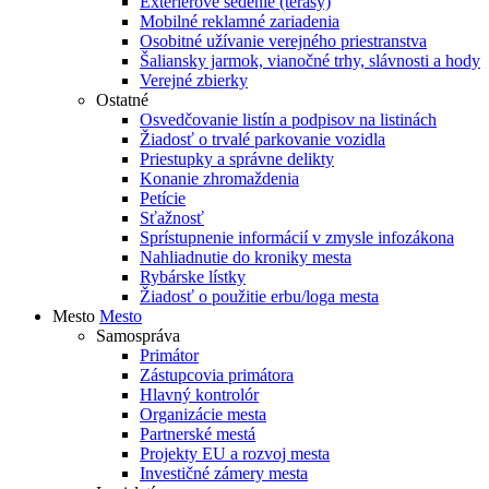
Exteriérové sedenie (terasy)
Mobilné reklamné zariadenia
Osobitné užívanie verejného priestranstva
Šaliansky jarmok, vianočné trhy, slávnosti a hody
Verejné zbierky
Ostatné
Osvedčovanie listín a podpisov na listinách
Žiadosť o trvalé parkovanie vozidla
Priestupky a správne delikty
Konanie zhromaždenia
Petície
Sťažnosť
Sprístupnenie informácií v zmysle infozákona
Nahliadnutie do kroniky mesta
Rybárske lístky
Žiadosť o použitie erbu/loga mesta
Mesto
Mesto
Samospráva
Primátor
Zástupcovia primátora
Hlavný kontrolór
Organizácie mesta
Partnerské mestá
Projekty EU a rozvoj mesta
Investičné zámery mesta