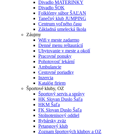
Divadlo MATERINKY
Divadlo ŠOK
Folklórny súbor ŠAĽAN
Tanečný klub JUMPING
Centrum voľného času
Základná umelecká škola
Záujmy
Wifi v meste zadarmo
Denné menu reštaurácií
Ubytovanie v meste a okolí
Pracovné ponuky
Pohotovosť lekární
Ambulancie
Cestovné poriadky
Inzercia
Katalóg firiem
Športové kluby, OZ
Športový servis a správy
HK Slovan Duslo Šaľa
HKM Šaľa
FK Slovan Duslo Šaľa
Stolnotenisový oddiel
Rybársky zväz
Petangový klub
Zoznam športových klubov a OZ