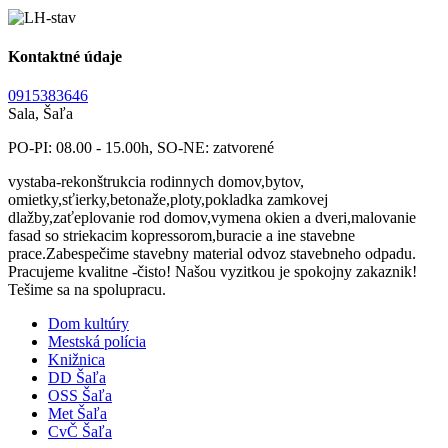
Kontaktné údaje
0915383646
Sala, Šaľa
PO-PI: 08.00 - 15.00h, SO-NE: zatvorené
vystaba-rekonštrukcia rodinnych domov,bytov,
omietky,sťierky,betonaže,ploty,pokladka zamkovej
dlažby,zaťeplovanie rod domov,vymena okien a dveri,malovanie
fasad so striekacim kopressorom,buracie a ine stavebne
prace.Zabespečime stavebny material odvoz stavebneho odpadu.
Pracujeme kvalitne -čisto! Našou vyzitkou je spokojny zakaznik!
Tešime sa na spolupracu.
Dom kultúry
Mestská polícia
Knižnica
DD Šaľa
OSS Šaľa
Met Šaľa
CvČ Šaľa