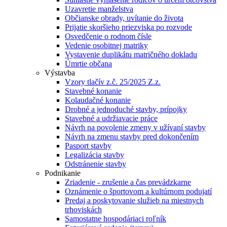
Uzavretie manželstva
Občianske obrady, uvítanie do života
Prijatie skoršieho priezviska po rozvode
Osvedčenie o rodnom čísle
Vedenie osobitnej matriky
Vystavenie duplikátu matričného dokladu
Úmrtie občana
Výstavba
Vzory tlačív z.č. 25/2025 Z.z.
Stavebné konanie
Kolaudačné konanie
Drobné a jednoduché stavby, prípojky
Stavebné a udržiavacie práce
Návrh na povolenie zmeny v užívaní stavby
Návrh na zmenu stavby pred dokončením
Pasport stavby
Legalizácia stavby
Odstránenie stavby
Podnikanie
Zriadenie - zrušenie a čas prevádzkarne
Oznámenie o športovom a kultúrnom podujatí
Predaj a poskytovanie služieb na miestnych
trhoviskách
Samostatne hospodáriaci roľník