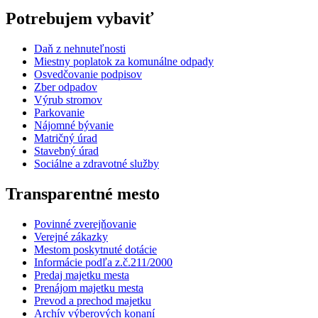
Potrebujem vybaviť
Daň z nehnuteľnosti
Miestny poplatok za komunálne odpady
Osvedčovanie podpisov
Zber odpadov
Výrub stromov
Parkovanie
Nájomné bývanie
Matričný úrad
Stavebný úrad
Sociálne a zdravotné služby
Transparentné mesto
Povinné zverejňovanie
Verejné zákazky
Mestom poskytnuté dotácie
Informácie podľa z.č.211/2000
Predaj majetku mesta
Prenájom majetku mesta
Prevod a prechod majetku
Archív výberových konaní