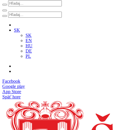
SK
SK
EN
HU
DE
PL
Facebook
Google play
App Store
Späť hore