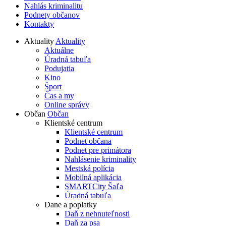
Nahlás kriminalitu
Podnety občanov
Kontakty
Aktuality
Aktuality
Aktuálne
Úradná tabuľa
Podujatia
Kino
Šport
Čas a my
Online správy
Občan
Občan
Klientské centrum
Klientské centrum
Podnet občana
Podnet pre primátora
Nahlásenie kriminality
Mestská polícia
Mobilná aplikácia
SMARTCity Šaľa
Úradná tabuľa
Dane a poplatky
Daň z nehnuteľnosti
Daň za psa