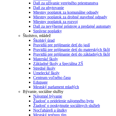
Daň za užívanie verejného priestranstva
Daň za ubytovanie
Miestny poplatok za komunálne odpady
Miestny poplatok za drobné stavebné odpady
Miestny poplatok za rozvoj
Daň za nevýherné prístroje a predajné automaty
Správne poplatky
Školstvo, mládež
Školský úrad
Pravidlá pre prijímanie detí do jaslí
Pravidlá pre prijímanie detí do materských škôl
Pravidlá pre prijímanie detí do základných škôl
Materské školy
Základné školy a špeciálna ZŠ
Stredné školy
Umelecké školy
Centrum voľného času
Edupage
Mestský parlament mladých
Bývanie, sociálne služby
Nájomné bývanie
Žiadosť o pridelenie nájomného bytu
Žiadosť o poskytnutie sociálnych služieb
Nocľaháreň a útulky
Mestský terénny tím