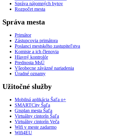
Správa nájomných bytov
Rozpočet mesta
Správa mesta
Primátor
Zástupcovia primátora
Poslanci mestského zastupiteľstva
Komisie a ich členovia
Hlavný kontrolór
Prednosta MsÚ
Všeobecne záväzné nariadenia
Úradné oznamy
Užitočné služby
Mobilná aplikácia Šaľa o+
SMARTCity Šaľa
Gisplan mesta Šaľa
Virtuálny cintorín Šaľa
Virtuálny cintorín Veča
Wifi v meste zadarmo
Wifi4EU