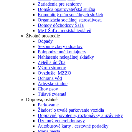
Zariadenia pre seniorov
Domáca opatrovateľská služba
Komunitný plán sociálnych služieb
Organizácia sociálnej starostlivosti
Domov dôchodcov Šaľa
MeT Šaľa - mestská tepláreň
Životné prostredie
Odpady
Sezónne zbery odpadov
Polopodzemné kontajnery
Nahlásenie nelegálnej skládky
Zeleň a údržba
Výrub stromov
Ovzdušie, MZZO
Ochrana vôd
Artézske studne
Chov psov
Túlavé zvieratá
Doprava, ostatné
Parkovanie
Žiadosť o trvalé parkovanie vozidla
Dopravné povolenia, rozkopávky a uzávierky
Územný generel dopravy
Autobusové karty , cestovné poriadky
Mapa mesta