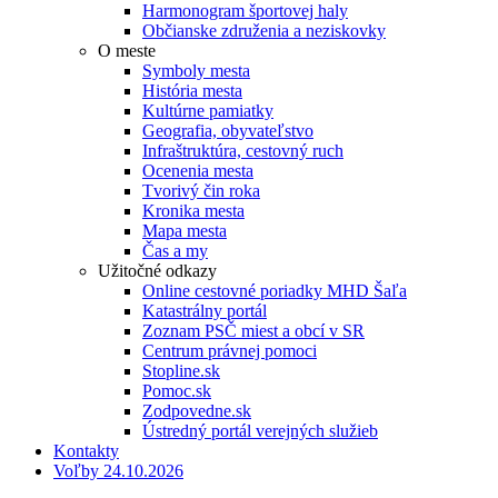
Harmonogram športovej haly
Občianske združenia a neziskovky
O meste
Symboly mesta
História mesta
Kultúrne pamiatky
Geografia, obyvateľstvo
Infraštruktúra, cestovný ruch
Ocenenia mesta
Tvorivý čin roka
Kronika mesta
Mapa mesta
Čas a my
Užitočné odkazy
Online cestovné poriadky MHD Šaľa
Katastrálny portál
Zoznam PSČ miest a obcí v SR
Centrum právnej pomoci
Stopline.sk
Pomoc.sk
Zodpovedne.sk
Ústredný portál verejných služieb
Kontakty
Voľby 24.10.2026