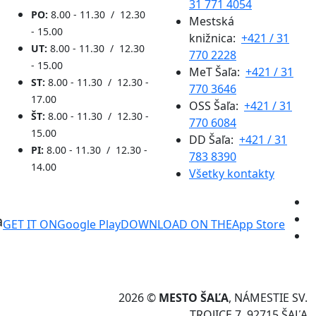
31 771 4054
PO:
8.00 - 11.30 / 12.30
Mestská
- 15.00
knižnica:
+421 / 31
UT:
8.00 - 11.30 / 12.30
770 2228
- 15.00
MeT Šaľa:
+421 / 31
ST:
8.00 - 11.30 / 12.30 -
770 3646
17.00
OSS Šaľa:
+421 / 31
ŠT:
8.00 - 11.30 / 12.30 -
770 6084
15.00
DD Šaľa:
+421 / 31
PI:
8.00 - 11.30 / 12.30 -
783 8390
14.00
Všetky kontakty
a
GET IT ON
Google Play
DOWNLOAD ON THE
App Store
2026 ©
MESTO ŠAĽA
, NÁMESTIE SV.
TROJICE 7, 92715 ŠAĽA