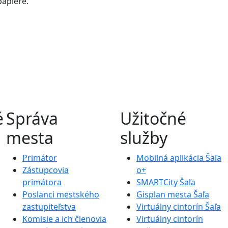
papiere.
é
Správa
Užitočné
mesta
služby
Primátor
Mobilná aplikácia Šaľa
Zástupcovia
o+
primátora
SMARTCity Šaľa
Poslanci mestského
Gisplan mesta Šaľa
zastupiteľstva
Virtuálny cintorín Šaľa
Komisie a ich členovia
Virtuálny cintorín