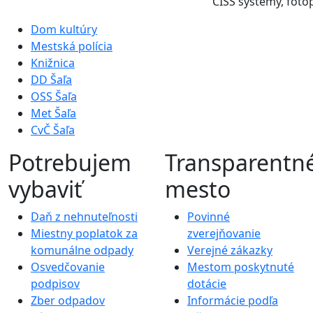
CISS systémy, foto
Dom kultúry
Mestská polícia
Knižnica
DD Šaľa
OSS Šaľa
Met Šaľa
CvČ Šaľa
Potrebujem
Transparentn
vybaviť
mesto
Daň z nehnuteľnosti
Povinné
Miestny poplatok za
zverejňovanie
komunálne odpady
Verejné zákazky
Osvedčovanie
Mestom poskytnuté
podpisov
dotácie
Zber odpadov
Informácie podľa