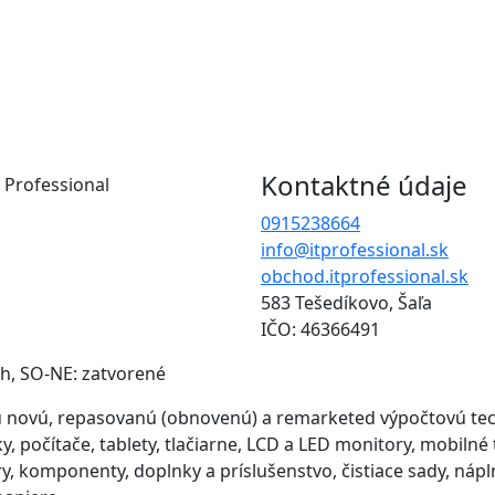
Kontaktné údaje
0915238664
info@itprofessional.sk
obchod.itprofessional.sk
583 Tešedíkovo, Šaľa
IČO: 46366491
0h, SO-NE: zatvorené
 novú, repasovanú (obnovenú) a remarketed výpočtovú tec
 počítače, tablety, tlačiarne, LCD a LED monitory, mobilné t
, komponenty, doplnky a príslušenstvo, čistiace sady, nápln