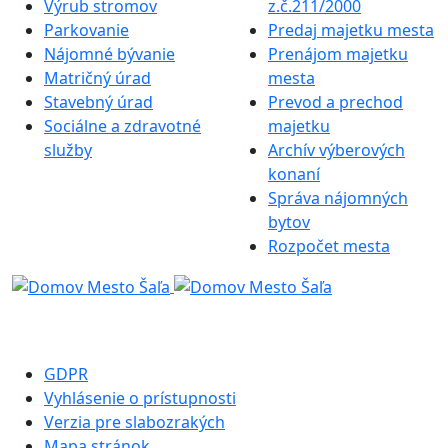
Výrub stromov
z.č.211/2000
Parkovanie
Predaj majetku mesta
Nájomné bývanie
Prenájom majetku
Matričný úrad
mesta
Stavebný úrad
Prevod a prechod
Sociálne a zdravotné
majetku
služby
Archív výberových
konaní
Správa nájomných
bytov
Rozpočet mesta
GDPR
Vyhlásenie o prístupnosti
Verzia pre slabozrakých
Mapa stránok