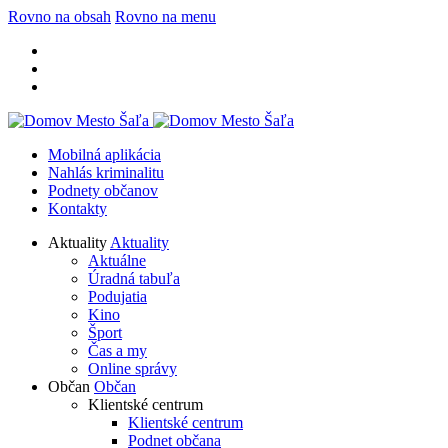
Rovno na obsah
Rovno na menu
Mobilná aplikácia
Nahlás kriminalitu
Podnety občanov
Kontakty
Aktuality
Aktuality
Aktuálne
Úradná tabuľa
Podujatia
Kino
Šport
Čas a my
Online správy
Občan
Občan
Klientské centrum
Klientské centrum
Podnet občana