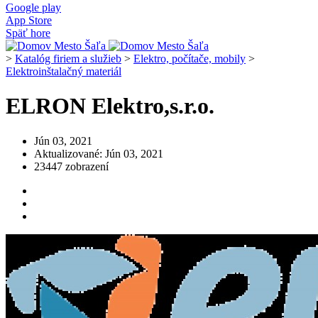
Google play
App Store
Späť hore
>
Katalóg firiem a služieb
>
Elektro, počítače, mobily
>
Elektroinštalačný materiál
ELRON Elektro,s.r.o.
Jún 03, 2021
Aktualizované: Jún 03, 2021
23447 zobrazení