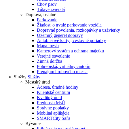
Chov psov
Túlavé zvieratá
Doprava, ostatné
Parkovanie
Žiadosť o trvalé parkovanie vozidla
Dopravné povolenia, rozkopávky a uzávierky
Územný generel dopravy
Autobusové karty , cestovné poriadky
Mapa mesta
Kamerový systém a ochrana majetku
Verejné osvetlenie
Zimná údržba
Pohrebiská, virtuálny cintorín
Prenájom hrobového miesta
Služby
Služby
Mestský úrad
Adresa, úradné hodiny
Klientské centrum
Kvalitný úrad
Prednosta MsÚ
Správne poplatky
Mobilná aplikácia
SMARTCity Šaľa
Bývanie
Prihlásenie na trvalý pobyt