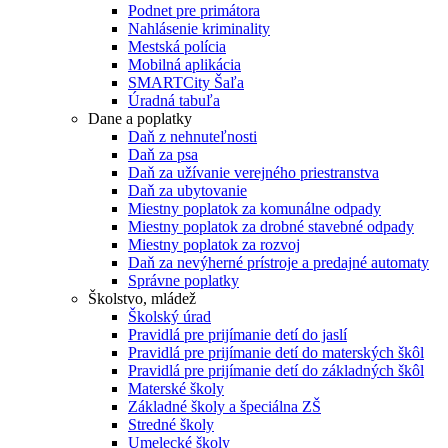
Podnet pre primátora
Nahlásenie kriminality
Mestská polícia
Mobilná aplikácia
SMARTCity Šaľa
Úradná tabuľa
Dane a poplatky
Daň z nehnuteľnosti
Daň za psa
Daň za užívanie verejného priestranstva
Daň za ubytovanie
Miestny poplatok za komunálne odpady
Miestny poplatok za drobné stavebné odpady
Miestny poplatok za rozvoj
Daň za nevýherné prístroje a predajné automaty
Správne poplatky
Školstvo, mládež
Školský úrad
Pravidlá pre prijímanie detí do jaslí
Pravidlá pre prijímanie detí do materských škôl
Pravidlá pre prijímanie detí do základných škôl
Materské školy
Základné školy a špeciálna ZŠ
Stredné školy
Umelecké školy