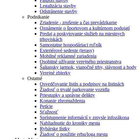
Pasport stavby
Legalizácia stavby
Odstránenie stavby
Podnikanie
Zriadenie - zrušenie a čas prevádzkarne
Oznámenie o športovom a kultúrnom podujatí
Predaj a poskytovanie služieb na miestnych
trhoviskách
Samostatne hospodáriaci roľník
Exteriérové sedenie (terasy)
Mobilné reklamné zariadenia
Osobitné užívanie verejného priestranstva
Šaliansky jarmok, vianočné trhy, slávnosti a hody
Verejné zbierky
Ostatné
Osvedčovanie listín a podpisov na listinách
Žiadosť o trvalé parkovanie vozidla
Priestupky a správne delikty
Konanie zhromaždenia
Petície
Sťažnosť
Sprístupnenie informácií v zmysle infozákona
Nahliadnutie do kroniky mesta
Rybárske lístky
Žiadosť o použitie erbu/loga mesta