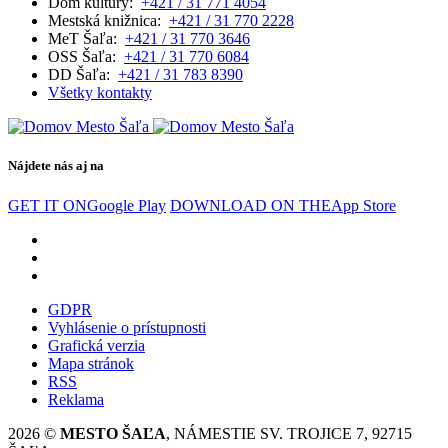
Dom kultúry:
+421 / 31 771 4054
Mestská knižnica:
+421 / 31 770 2228
MeT Šaľa:
+421 / 31 770 3646
OSS Šaľa:
+421 / 31 770 6084
DD Šaľa:
+421 / 31 783 8390
Všetky kontakty
Nájdete nás aj na
GET IT ON
Google Play
DOWNLOAD ON THE
App Store
GDPR
Vyhlásenie o prístupnosti
Grafická verzia
Mapa stránok
RSS
Reklama
2026 ©
MESTO ŠAĽA
, NÁMESTIE SV. TROJICE 7, 92715