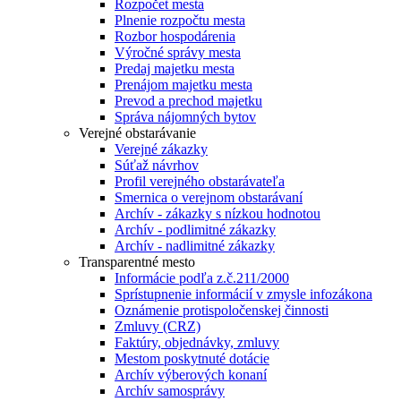
Rozpočet mesta
Plnenie rozpočtu mesta
Rozbor hospodárenia
Výročné správy mesta
Predaj majetku mesta
Prenájom majetku mesta
Prevod a prechod majetku
Správa nájomných bytov
Verejné obstarávanie
Verejné zákazky
Súťaž návrhov
Profil verejného obstarávateľa
Smernica o verejnom obstarávaní
Archív - zákazky s nízkou hodnotou
Archív - podlimitné zákazky
Archív - nadlimitné zákazky
Transparentné mesto
Informácie podľa z.č.211/2000
Sprístupnenie informácií v zmysle infozákona
Oznámenie protispoločenskej činnosti
Zmluvy (CRZ)
Faktúry, objednávky, zmluvy
Mestom poskytnuté dotácie
Archív výberových konaní
Archív samosprávy