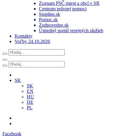
Zoznam PSČ miest a obcí v SR
Centrum právnej pomoci
Stopline.sk
Pomoc.sk
Zodpovedne.sk
Ústredný portál verejných služieb
Kontakty
Voľby 24.10.2026
SK
SK
EN
HU
DE
PL
Facebook