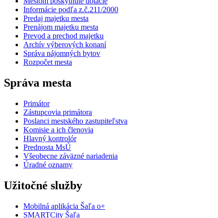
Mestom poskytnuté dotácie
Informácie podľa z.č.211/2000
Predaj majetku mesta
Prenájom majetku mesta
Prevod a prechod majetku
Archív výberových konaní
Správa nájomných bytov
Rozpočet mesta
Správa mesta
Primátor
Zástupcovia primátora
Poslanci mestského zastupiteľstva
Komisie a ich členovia
Hlavný kontrolór
Prednosta MsÚ
Všeobecne záväzné nariadenia
Úradné oznamy
Užitočné služby
Mobilná aplikácia Šaľa o+
SMARTCity Šaľa