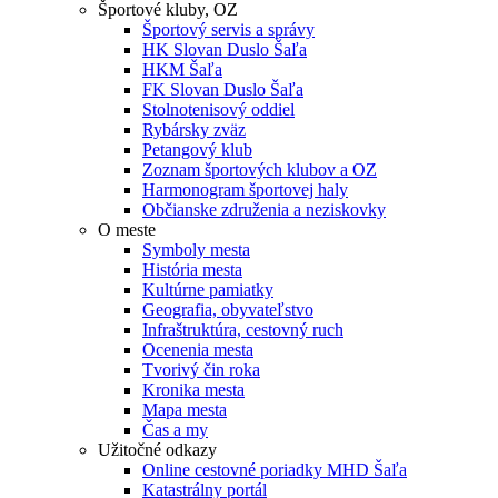
Športové kluby, OZ
Športový servis a správy
HK Slovan Duslo Šaľa
HKM Šaľa
FK Slovan Duslo Šaľa
Stolnotenisový oddiel
Rybársky zväz
Petangový klub
Zoznam športových klubov a OZ
Harmonogram športovej haly
Občianske združenia a neziskovky
O meste
Symboly mesta
História mesta
Kultúrne pamiatky
Geografia, obyvateľstvo
Infraštruktúra, cestovný ruch
Ocenenia mesta
Tvorivý čin roka
Kronika mesta
Mapa mesta
Čas a my
Užitočné odkazy
Online cestovné poriadky MHD Šaľa
Katastrálny portál