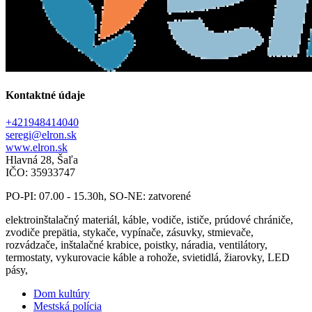
Kontaktné údaje
+421948414040
seregi@elron.sk
www.elron.sk
Hlavná 28, Šaľa
IČO: 35933747
PO-PI: 07.00 - 15.30h, SO-NE: zatvorené
elektroinštalačný materiál, káble, vodiče, ističe, prúdové chrániče,
zvodiče prepätia, stykače, vypínače, zásuvky, stmievače,
rozvádzače, inštalačné krabice, poistky, náradia, ventilátory,
termostaty, vykurovacie káble a rohože, svietidlá, žiarovky, LED
pásy,
Dom kultúry
Mestská polícia