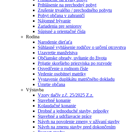
Prihlásenie na prechodný pobyt
Zrušenie trvalého / prechodného pobytu
Pobyt občana v zahraničí
Nájomné bývanie
Zariadenia pre seniorov
Súpisné a orientačné čísla
Rodina
Narodenie dieťaťa
Súhlasné vyhlásenie rodičov o určení otcovstva
Uzavretie manželstva
Občianske obrady, uvítanie do života
Prijatie skoršieho priezviska po rozvode
Osvedčenie o rodnom čísle
Vedenie osobitnej matriky
Vystavenie duplikátu matričného dokladu
Úmrtie občana
Výstavba
Vzory tlačív z.č. 25/2025 Z.z.
Stavebné konanie
Kolaudačné konanie
Drobné a jednoduché stavby, prípojky
Stavebné a udržiavacie práce
Návrh na povolenie zmeny v užívaní stavby
Návrh na zmenu stavby pred dokončením