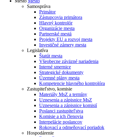
Mesto
Mesto
Samospráva
Primátor
Zástupcovia primátora
Hlavný kontrolór
Organizácie mesta
Partnerské mestá
Projekty EU a rozvoj mesta
Investičné zámery mesta
Legislatíva
Štatút mesta
Všeobecne záväzné nariadenia
Interné smernice
Strategické dokumenty
Územné plány mesta
Kompetencie hlavného kontrolóra
Zastupiteľstvo, komisie
Materiály MsZ a termíny
Uznesenia a zápisnice MsZ
Uznesenia a zápisnice komisií
Poslanci zastupiteľstva
Komisie a ich členovia
Interpelácie poslancov
Rokovací a odmeňovací poriadok
Hospodárenie