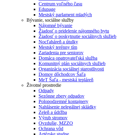
Centrum voľného času
Edupage
Mestský parlament mladých
Bývanie, sociálne služby
Nájomné bývanie
Žiadosť o pridelenie nájomného bytu
Žiadosť o poskytnutie sociálnych služieb
Nocľaháreň a útulky
Mestský terénny tím
Zariadenia pre seniorov
Domáca opatrovateľská služba
Komunitný plán sociálnych služieb
Organizácia sociálnej starostlivosti
Domov dôchodcov Šaľa
MeT Šaľa - mestská tepláreň
Životné prostredie
Odpady
Sezónne zbery odpadov
Polopodzemné kontajnery
Nahlásenie nelegálnej skládky
Zeleň a údržba
Výrub stromov
Ovzdušie, MZZO
Ochrana vôd
Artézske studne