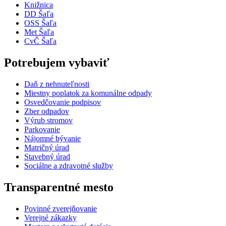
Knižnica
DD Šaľa
OSS Šaľa
Met Šaľa
CvČ Šaľa
Potrebujem vybaviť
Daň z nehnuteľnosti
Miestny poplatok za komunálne odpady
Osvedčovanie podpisov
Zber odpadov
Výrub stromov
Parkovanie
Nájomné bývanie
Matričný úrad
Stavebný úrad
Sociálne a zdravotné služby
Transparentné mesto
Povinné zverejňovanie
Verejné zákazky