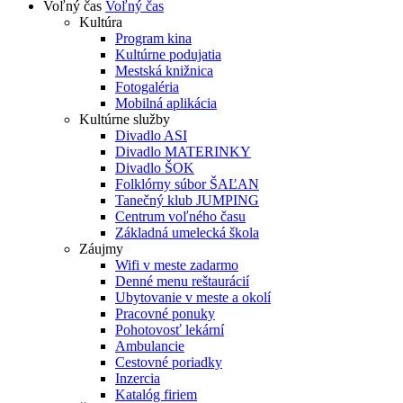
Voľný čas
Voľný čas
Kultúra
Program kina
Kultúrne podujatia
Mestská knižnica
Fotogaléria
Mobilná aplikácia
Kultúrne služby
Divadlo ASI
Divadlo MATERINKY
Divadlo ŠOK
Folklórny súbor ŠAĽAN
Tanečný klub JUMPING
Centrum voľného času
Základná umelecká škola
Záujmy
Wifi v meste zadarmo
Denné menu reštaurácií
Ubytovanie v meste a okolí
Pracovné ponuky
Pohotovosť lekární
Ambulancie
Cestovné poriadky
Inzercia
Katalóg firiem