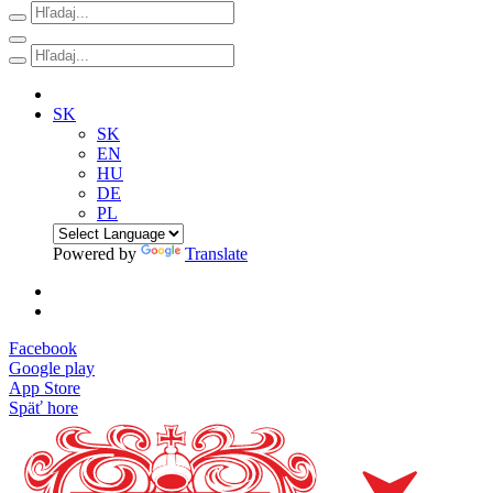
SK
SK
EN
HU
DE
PL
Powered by
Translate
Facebook
Google play
App Store
Späť hore