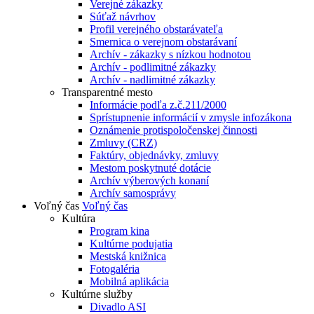
Verejné zákazky
Súťaž návrhov
Profil verejného obstarávateľa
Smernica o verejnom obstarávaní
Archív - zákazky s nízkou hodnotou
Archív - podlimitné zákazky
Archív - nadlimitné zákazky
Transparentné mesto
Informácie podľa z.č.211/2000
Sprístupnenie informácií v zmysle infozákona
Oznámenie protispoločenskej činnosti
Zmluvy (CRZ)
Faktúry, objednávky, zmluvy
Mestom poskytnuté dotácie
Archív výberových konaní
Archív samosprávy
Voľný čas
Voľný čas
Kultúra
Program kina
Kultúrne podujatia
Mestská knižnica
Fotogaléria
Mobilná aplikácia
Kultúrne služby
Divadlo ASI