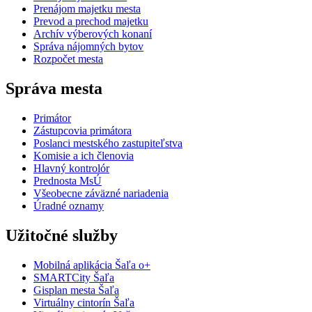
Prenájom majetku mesta
Prevod a prechod majetku
Archív výberových konaní
Správa nájomných bytov
Rozpočet mesta
Správa mesta
Primátor
Zástupcovia primátora
Poslanci mestského zastupiteľstva
Komisie a ich členovia
Hlavný kontrolór
Prednosta MsÚ
Všeobecne záväzné nariadenia
Úradné oznamy
Užitočné služby
Mobilná aplikácia Šaľa o+
SMARTCity Šaľa
Gisplan mesta Šaľa
Virtuálny cintorín Šaľa