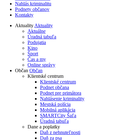
Nahlás kriminalitu
Podnety občanov
Kontakty
Aktuality
Aktuality
Aktuálne
Úradná tabuľa
Podujatia
Kino
Šport
Čas a my
Online správy
Občan
Občan
Klientské centrum
Klientské centrum
Podnet občana
Podnet pre primátora
Nahlásenie kriminality
Mestská polícia
Mobilná aplikácia
SMARTCity Šaľa
Úradná tabuľa
Dane a poplatky
Daň z nehnuteľnosti
Daň za psa