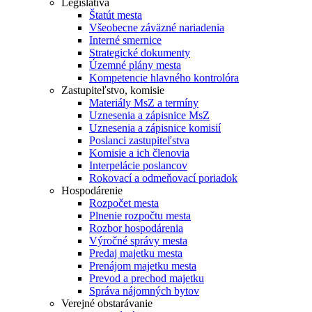
Legislatíva
Štatút mesta
Všeobecne záväzné nariadenia
Interné smernice
Strategické dokumenty
Územné plány mesta
Kompetencie hlavného kontrolóra
Zastupiteľstvo, komisie
Materiály MsZ a termíny
Uznesenia a zápisnice MsZ
Uznesenia a zápisnice komisií
Poslanci zastupiteľstva
Komisie a ich členovia
Interpelácie poslancov
Rokovací a odmeňovací poriadok
Hospodárenie
Rozpočet mesta
Plnenie rozpočtu mesta
Rozbor hospodárenia
Výročné správy mesta
Predaj majetku mesta
Prenájom majetku mesta
Prevod a prechod majetku
Správa nájomných bytov
Verejné obstarávanie