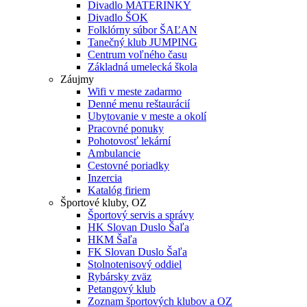
Divadlo MATERINKY
Divadlo ŠOK
Folklórny súbor ŠAĽAN
Tanečný klub JUMPING
Centrum voľného času
Základná umelecká škola
Záujmy
Wifi v meste zadarmo
Denné menu reštaurácií
Ubytovanie v meste a okolí
Pracovné ponuky
Pohotovosť lekární
Ambulancie
Cestovné poriadky
Inzercia
Katalóg firiem
Športové kluby, OZ
Športový servis a správy
HK Slovan Duslo Šaľa
HKM Šaľa
FK Slovan Duslo Šaľa
Stolnotenisový oddiel
Rybársky zväz
Petangový klub
Zoznam športových klubov a OZ