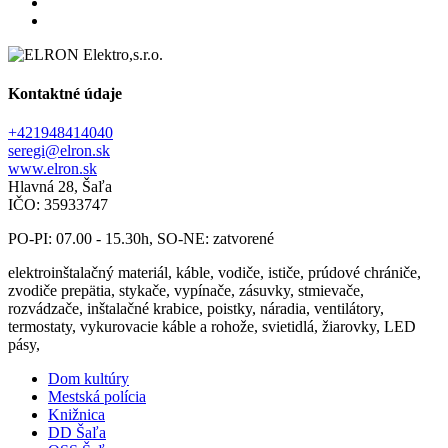
Kontaktné údaje
+421948414040
seregi@elron.sk
www.elron.sk
Hlavná 28, Šaľa
IČO: 35933747
PO-PI: 07.00 - 15.30h, SO-NE: zatvorené
elektroinštalačný materiál, káble, vodiče, ističe, prúdové chrániče,
zvodiče prepätia, stykače, vypínače, zásuvky, stmievače,
rozvádzače, inštalačné krabice, poistky, náradia, ventilátory,
termostaty, vykurovacie káble a rohože, svietidlá, žiarovky, LED
pásy,
Dom kultúry
Mestská polícia
Knižnica
DD Šaľa