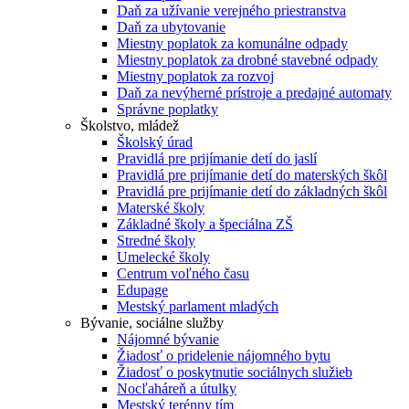
Daň za užívanie verejného priestranstva
Daň za ubytovanie
Miestny poplatok za komunálne odpady
Miestny poplatok za drobné stavebné odpady
Miestny poplatok za rozvoj
Daň za nevýherné prístroje a predajné automaty
Správne poplatky
Školstvo, mládež
Školský úrad
Pravidlá pre prijímanie detí do jaslí
Pravidlá pre prijímanie detí do materských škôl
Pravidlá pre prijímanie detí do základných škôl
Materské školy
Základné školy a špeciálna ZŠ
Stredné školy
Umelecké školy
Centrum voľného času
Edupage
Mestský parlament mladých
Bývanie, sociálne služby
Nájomné bývanie
Žiadosť o pridelenie nájomného bytu
Žiadosť o poskytnutie sociálnych služieb
Nocľaháreň a útulky
Mestský terénny tím