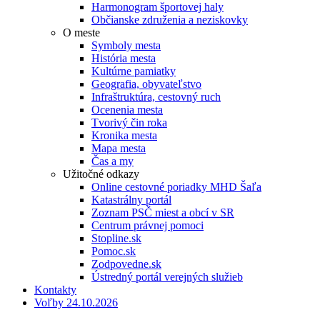
Harmonogram športovej haly
Občianske združenia a neziskovky
O meste
Symboly mesta
História mesta
Kultúrne pamiatky
Geografia, obyvateľstvo
Infraštruktúra, cestovný ruch
Ocenenia mesta
Tvorivý čin roka
Kronika mesta
Mapa mesta
Čas a my
Užitočné odkazy
Online cestovné poriadky MHD Šaľa
Katastrálny portál
Zoznam PSČ miest a obcí v SR
Centrum právnej pomoci
Stopline.sk
Pomoc.sk
Zodpovedne.sk
Ústredný portál verejných služieb
Kontakty
Voľby 24.10.2026