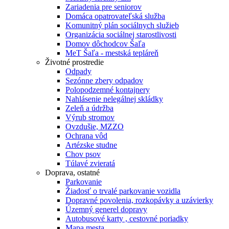
Zariadenia pre seniorov
Domáca opatrovateľská služba
Komunitný plán sociálnych služieb
Organizácia sociálnej starostlivosti
Domov dôchodcov Šaľa
MeT Šaľa - mestská tepláreň
Životné prostredie
Odpady
Sezónne zbery odpadov
Polopodzemné kontajnery
Nahlásenie nelegálnej skládky
Zeleň a údržba
Výrub stromov
Ovzdušie, MZZO
Ochrana vôd
Artézske studne
Chov psov
Túlavé zvieratá
Doprava, ostatné
Parkovanie
Žiadosť o trvalé parkovanie vozidla
Dopravné povolenia, rozkopávky a uzávierky
Územný generel dopravy
Autobusové karty , cestovné poriadky
Mapa mesta