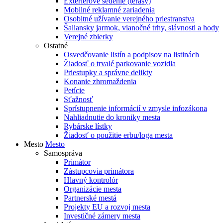
Exteriérové sedenie (terasy)
Mobilné reklamné zariadenia
Osobitné užívanie verejného priestranstva
Šaliansky jarmok, vianočné trhy, slávnosti a hody
Verejné zbierky
Ostatné
Osvedčovanie listín a podpisov na listinách
Žiadosť o trvalé parkovanie vozidla
Priestupky a správne delikty
Konanie zhromaždenia
Petície
Sťažnosť
Sprístupnenie informácií v zmysle infozákona
Nahliadnutie do kroniky mesta
Rybárske lístky
Žiadosť o použitie erbu/loga mesta
Mesto
Mesto
Samospráva
Primátor
Zástupcovia primátora
Hlavný kontrolór
Organizácie mesta
Partnerské mestá
Projekty EU a rozvoj mesta
Investičné zámery mesta