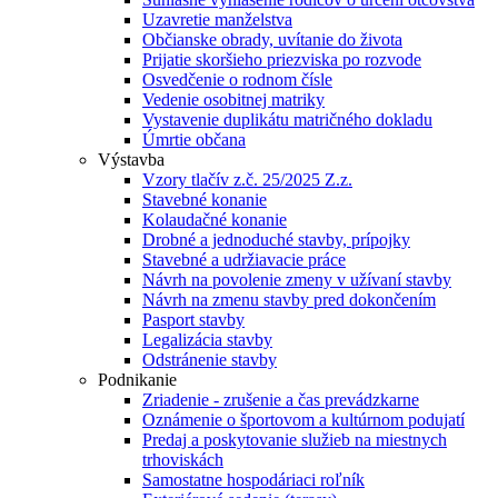
Uzavretie manželstva
Občianske obrady, uvítanie do života
Prijatie skoršieho priezviska po rozvode
Osvedčenie o rodnom čísle
Vedenie osobitnej matriky
Vystavenie duplikátu matričného dokladu
Úmrtie občana
Výstavba
Vzory tlačív z.č. 25/2025 Z.z.
Stavebné konanie
Kolaudačné konanie
Drobné a jednoduché stavby, prípojky
Stavebné a udržiavacie práce
Návrh na povolenie zmeny v užívaní stavby
Návrh na zmenu stavby pred dokončením
Pasport stavby
Legalizácia stavby
Odstránenie stavby
Podnikanie
Zriadenie - zrušenie a čas prevádzkarne
Oznámenie o športovom a kultúrnom podujatí
Predaj a poskytovanie služieb na miestnych
trhoviskách
Samostatne hospodáriaci roľník