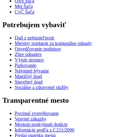
OSS Šaľa
Met Šaľa
CvČ Šaľa
Potrebujem vybaviť
Daň z nehnuteľnosti
Miestny poplatok za komunálne odpady
Osvedčovanie podpisov
Zber odpadov
Výrub stromov
Parkovanie
Nájomné bývanie
Matričný úrad
Stavebný úrad
Sociálne a zdravotné služby
Transparentné mesto
Povinné zverejňovanie
Verejné zákazky
Mestom poskytnuté dotácie
Informácie podľa z.č.211/2000
Predaj majetku mesta