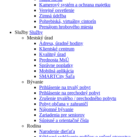
Kamerový systém a ochrana majetku
Verejné osvetlenie
Zimná údržba
Pohrebiská, virtuálny cintorín
Prenájom hrobového miesta
Služby
Služby
Mestský úrad
Adresa, úradné hodiny
Klientské centrum
Kvalitný úrad
Prednosta MsÚ
Správne poplatky
Mobilná aplikácia
SMARTCity Šaľa
Bývanie
Prihlásenie na trvalý pobyt
Prihlásenie na prechodný pobyt
Zrušenie trvalého / prechodného pobytu
Pobyt občana v zahraničí
Nájomné bývanie
Zariadenia pre seniorov
Súpisné a orientačné čísla
Rodina
Narodenie dieťaťa
Súhlasné vyhlásenie rodičov o určení otcovstva