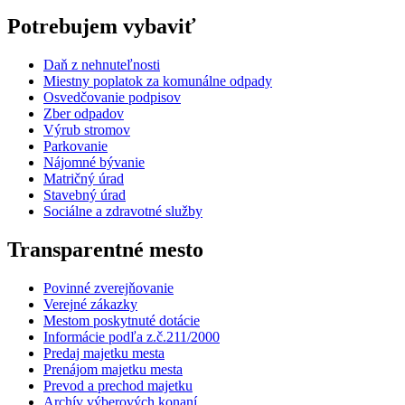
Potrebujem vybaviť
Daň z nehnuteľnosti
Miestny poplatok za komunálne odpady
Osvedčovanie podpisov
Zber odpadov
Výrub stromov
Parkovanie
Nájomné bývanie
Matričný úrad
Stavebný úrad
Sociálne a zdravotné služby
Transparentné mesto
Povinné zverejňovanie
Verejné zákazky
Mestom poskytnuté dotácie
Informácie podľa z.č.211/2000
Predaj majetku mesta
Prenájom majetku mesta
Prevod a prechod majetku
Archív výberových konaní