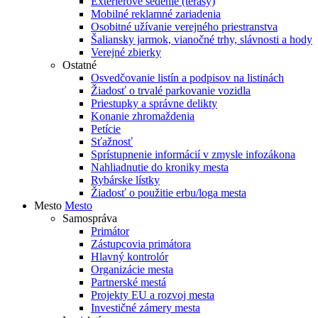
Exteriérové sedenie (terasy)
Mobilné reklamné zariadenia
Osobitné užívanie verejného priestranstva
Šaliansky jarmok, vianočné trhy, slávnosti a hody
Verejné zbierky
Ostatné
Osvedčovanie listín a podpisov na listinách
Žiadosť o trvalé parkovanie vozidla
Priestupky a správne delikty
Konanie zhromaždenia
Petície
Sťažnosť
Sprístupnenie informácií v zmysle infozákona
Nahliadnutie do kroniky mesta
Rybárske lístky
Žiadosť o použitie erbu/loga mesta
Mesto
Mesto
Samospráva
Primátor
Zástupcovia primátora
Hlavný kontrolór
Organizácie mesta
Partnerské mestá
Projekty EU a rozvoj mesta
Investičné zámery mesta