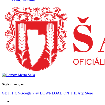
Nájdete nás aj na
GET IT ON
Google Play
DOWNLOAD ON THE
App Store