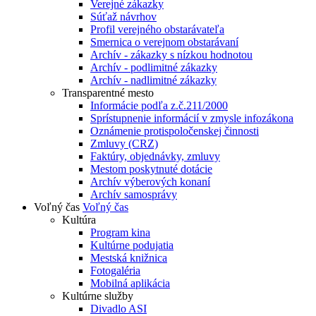
Verejné zákazky
Súťaž návrhov
Profil verejného obstarávateľa
Smernica o verejnom obstarávaní
Archív - zákazky s nízkou hodnotou
Archív - podlimitné zákazky
Archív - nadlimitné zákazky
Transparentné mesto
Informácie podľa z.č.211/2000
Sprístupnenie informácií v zmysle infozákona
Oznámenie protispoločenskej činnosti
Zmluvy (CRZ)
Faktúry, objednávky, zmluvy
Mestom poskytnuté dotácie
Archív výberových konaní
Archív samosprávy
Voľný čas
Voľný čas
Kultúra
Program kina
Kultúrne podujatia
Mestská knižnica
Fotogaléria
Mobilná aplikácia
Kultúrne služby
Divadlo ASI