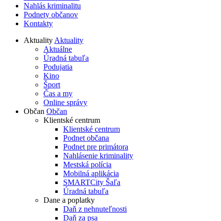
Nahlás kriminalitu
Podnety občanov
Kontakty
Aktuality
Aktuality
Aktuálne
Úradná tabuľa
Podujatia
Kino
Šport
Čas a my
Online správy
Občan
Občan
Klientské centrum
Klientské centrum
Podnet občana
Podnet pre primátora
Nahlásenie kriminality
Mestská polícia
Mobilná aplikácia
SMARTCity Šaľa
Úradná tabuľa
Dane a poplatky
Daň z nehnuteľnosti
Daň za psa