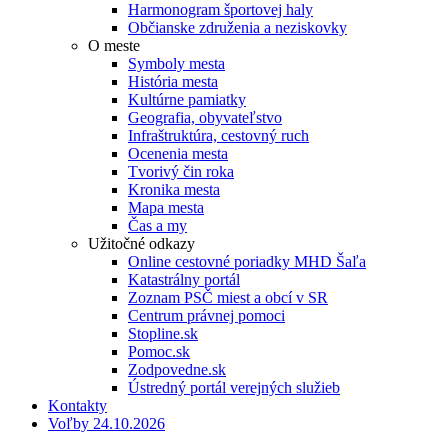
Harmonogram športovej haly
Občianske združenia a neziskovky
O meste
Symboly mesta
História mesta
Kultúrne pamiatky
Geografia, obyvateľstvo
Infraštruktúra, cestovný ruch
Ocenenia mesta
Tvorivý čin roka
Kronika mesta
Mapa mesta
Čas a my
Užitočné odkazy
Online cestovné poriadky MHD Šaľa
Katastrálny portál
Zoznam PSČ miest a obcí v SR
Centrum právnej pomoci
Stopline.sk
Pomoc.sk
Zodpovedne.sk
Ústredný portál verejných služieb
Kontakty
Voľby 24.10.2026