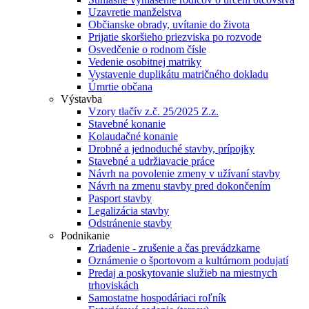
Uzavretie manželstva
Občianske obrady, uvítanie do života
Prijatie skoršieho priezviska po rozvode
Osvedčenie o rodnom čísle
Vedenie osobitnej matriky
Vystavenie duplikátu matričného dokladu
Úmrtie občana
Výstavba
Vzory tlačív z.č. 25/2025 Z.z.
Stavebné konanie
Kolaudačné konanie
Drobné a jednoduché stavby, prípojky
Stavebné a udržiavacie práce
Návrh na povolenie zmeny v užívaní stavby
Návrh na zmenu stavby pred dokončením
Pasport stavby
Legalizácia stavby
Odstránenie stavby
Podnikanie
Zriadenie - zrušenie a čas prevádzkarne
Oznámenie o športovom a kultúrnom podujatí
Predaj a poskytovanie služieb na miestnych
trhoviskách
Samostatne hospodáriaci roľník