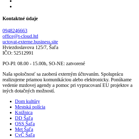
Kontaktné údaje
0948246663
office@t-cloud.ltd
uctovat-externe.business.site
Hviezdoslavova 125/7, Šaľa
IČO: 52512991
PO-PI: 08.00 - 15.00h, SO-NE: zatvorené
Naša spoločnosť sa zaoberá externým účtovaním. Spoluprácu
realizujeme priamou komunikáciou alebo elektronicky. Ponúkame
vedenie mzdovej agendy a pomoc pri vypracovaní EU projektov a
iných dotačných možností.
Dom kultúry
Mestská polícia
Knižnica
DD Šaľa
OSS Šaľa
Met Šaľa
CvČ Šaľa