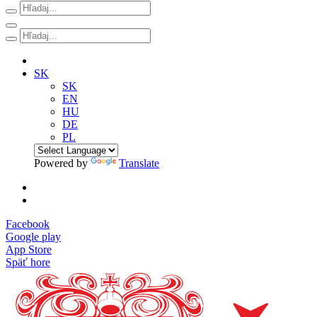
SK
SK
EN
HU
DE
PL
Powered by
Translate
Facebook
Google play
App Store
Späť hore