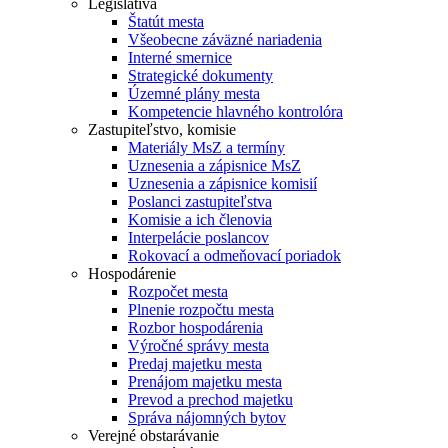
Legislatíva
Štatút mesta
Všeobecne záväzné nariadenia
Interné smernice
Strategické dokumenty
Územné plány mesta
Kompetencie hlavného kontrolóra
Zastupiteľstvo, komisie
Materiály MsZ a termíny
Uznesenia a zápisnice MsZ
Uznesenia a zápisnice komisií
Poslanci zastupiteľstva
Komisie a ich členovia
Interpelácie poslancov
Rokovací a odmeňovací poriadok
Hospodárenie
Rozpočet mesta
Plnenie rozpočtu mesta
Rozbor hospodárenia
Výročné správy mesta
Predaj majetku mesta
Prenájom majetku mesta
Prevod a prechod majetku
Správa nájomných bytov
Verejné obstarávanie