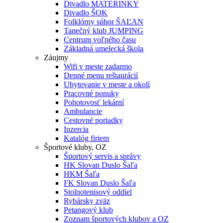
Divadlo MATERINKY
Divadlo ŠOK
Folklórny súbor ŠAĽAN
Tanečný klub JUMPING
Centrum voľného času
Základná umelecká škola
Záujmy
Wifi v meste zadarmo
Denné menu reštaurácií
Ubytovanie v meste a okolí
Pracovné ponuky
Pohotovosť lekární
Ambulancie
Cestovné poriadky
Inzercia
Katalóg firiem
Športové kluby, OZ
Športový servis a správy
HK Slovan Duslo Šaľa
HKM Šaľa
FK Slovan Duslo Šaľa
Stolnotenisový oddiel
Rybársky zväz
Petangový klub
Zoznam športových klubov a OZ