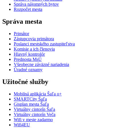
Správa nájomných bytov
Rozpočet mesta
Správa mesta
Primátor
Zástupcovia primátora
Poslanci mestského zastupiteľstva
Komisie a ich členovia
Hlavný kontrolór
Prednosta MsÚ
Všeobecne záväzné nariadenia
Úradné oznamy
Užitočné služby
Mobilná aplikácia Šaľa o+
SMARTCity Šaľa
Gisplan mesta Šaľa
Virtuálny cintorín Šaľa
Virtuálny cintorín Veča
Wifi v meste zadarmo
Wifi4EU