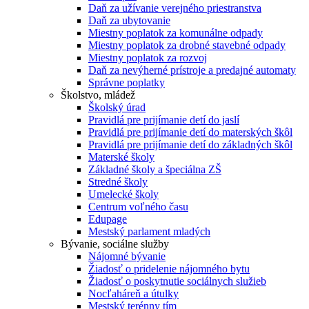
Daň za užívanie verejného priestranstva
Daň za ubytovanie
Miestny poplatok za komunálne odpady
Miestny poplatok za drobné stavebné odpady
Miestny poplatok za rozvoj
Daň za nevýherné prístroje a predajné automaty
Správne poplatky
Školstvo, mládež
Školský úrad
Pravidlá pre prijímanie detí do jaslí
Pravidlá pre prijímanie detí do materských škôl
Pravidlá pre prijímanie detí do základných škôl
Materské školy
Základné školy a špeciálna ZŠ
Stredné školy
Umelecké školy
Centrum voľného času
Edupage
Mestský parlament mladých
Bývanie, sociálne služby
Nájomné bývanie
Žiadosť o pridelenie nájomného bytu
Žiadosť o poskytnutie sociálnych služieb
Nocľaháreň a útulky
Mestský terénny tím