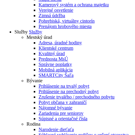
Kamerový systém a ochrana majetku
Verejné osvetlenie
Zimná údržba
Pohrebiská, virtuálny cintorín
Prenájom hrobového miesta
Služby
Služby
Mestský úrad
Adresa, úradné hodiny
Klientské centrum
Kvalitný úrad
Prednosta MsÚ
Správne poplatky
Mobilná aplikácia
SMARTCity Šaľa
Bývanie
Prihlásenie na trvalý pobyt
Prihlásenie na prechodný pobyt
Zrušenie trvalého / prechodného pobytu
Pobyt občana v zahraničí
Nájomné bývanie
Zariadenia pre seniorov
Súpisné a orientačné čísla
Rodina
Narodenie dieťaťa
Súhlasné vyhlásenie rodičov o určení otcovstva