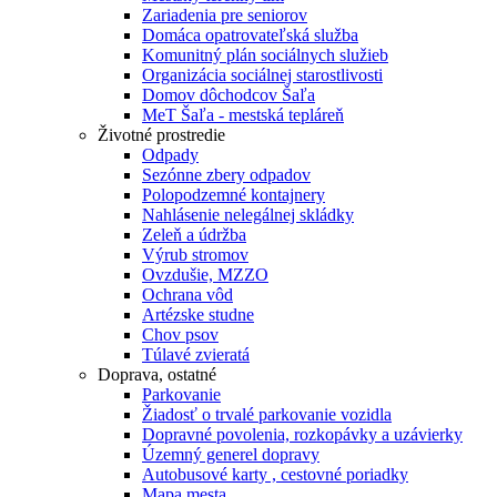
Zariadenia pre seniorov
Domáca opatrovateľská služba
Komunitný plán sociálnych služieb
Organizácia sociálnej starostlivosti
Domov dôchodcov Šaľa
MeT Šaľa - mestská tepláreň
Životné prostredie
Odpady
Sezónne zbery odpadov
Polopodzemné kontajnery
Nahlásenie nelegálnej skládky
Zeleň a údržba
Výrub stromov
Ovzdušie, MZZO
Ochrana vôd
Artézske studne
Chov psov
Túlavé zvieratá
Doprava, ostatné
Parkovanie
Žiadosť o trvalé parkovanie vozidla
Dopravné povolenia, rozkopávky a uzávierky
Územný generel dopravy
Autobusové karty , cestovné poriadky
Mapa mesta