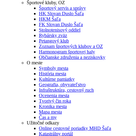
Športové kluby, OZ
Športový servis a správy
HK Slovan Duslo Šaľa
HKM Šaľa
FK Slovan Duslo Šaľa
Stolnotenisový oddiel
Rybársky zväz
Petangový klub
Zoznam športových klubov a OZ
Harmonogram športovej haly
Občianske združenia a neziskovky
O meste
Symboly mesta
História mesta
Kultúrne pamiatky
Geografia, obyvateľstvo
Infraštruktúra, cestovný ruch
Ocenenia mesta
Tvorivý čin roka
Kronika mesta
Mapa mesta
Čas a my
Užitočné odkazy
Online cestovné poriadky MHD Šaľa
Katastrálny portál