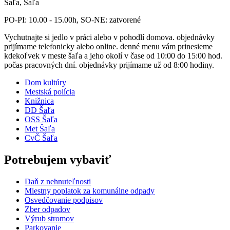
Šaľa, Šaľa
PO-PI: 10.00 - 15.00h, SO-NE: zatvorené
Vychutnajte si jedlo v práci alebo v pohodlí domova. objednávky
prijímame telefonicky alebo online. denné menu vám prinesieme
kdekoľvek v meste šaľa a jeho okolí v čase od 10:00 do 15:00 hod.
počas pracovných dní. objednávky prijímame už od 8:00 hodiny.
Dom kultúry
Mestská polícia
Knižnica
DD Šaľa
OSS Šaľa
Met Šaľa
CvČ Šaľa
Potrebujem vybaviť
Daň z nehnuteľnosti
Miestny poplatok za komunálne odpady
Osvedčovanie podpisov
Zber odpadov
Výrub stromov
Parkovanie