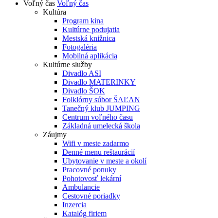
Voľný čas
Voľný čas
Kultúra
Program kina
Kultúrne podujatia
Mestská knižnica
Fotogaléria
Mobilná aplikácia
Kultúrne služby
Divadlo ASI
Divadlo MATERINKY
Divadlo ŠOK
Folklórny súbor ŠAĽAN
Tanečný klub JUMPING
Centrum voľného času
Základná umelecká škola
Záujmy
Wifi v meste zadarmo
Denné menu reštaurácií
Ubytovanie v meste a okolí
Pracovné ponuky
Pohotovosť lekární
Ambulancie
Cestovné poriadky
Inzercia
Katalóg firiem