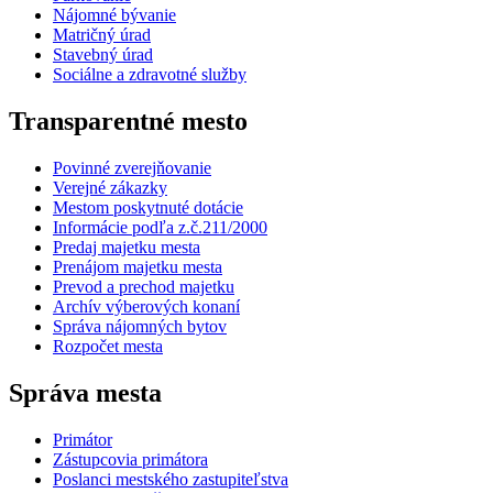
Nájomné bývanie
Matričný úrad
Stavebný úrad
Sociálne a zdravotné služby
Transparentné mesto
Povinné zverejňovanie
Verejné zákazky
Mestom poskytnuté dotácie
Informácie podľa z.č.211/2000
Predaj majetku mesta
Prenájom majetku mesta
Prevod a prechod majetku
Archív výberových konaní
Správa nájomných bytov
Rozpočet mesta
Správa mesta
Primátor
Zástupcovia primátora
Poslanci mestského zastupiteľstva