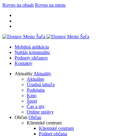
Rovno na obsah
Rovno na menu
Mobilná aplikácia
Nahlás kriminalitu
Podnety občanov
Kontakty
Aktuality
Aktuality
Aktuálne
Úradná tabuľa
Podujatia
Kino
Šport
Čas a my
Online správy
Občan
Občan
Klientské centrum
Klientské centrum
Podnet občana