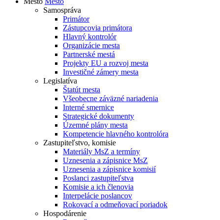
Mesto
Mesto
Samospráva
Primátor
Zástupcovia primátora
Hlavný kontrolór
Organizácie mesta
Partnerské mestá
Projekty EU a rozvoj mesta
Investičné zámery mesta
Legislatíva
Štatút mesta
Všeobecne záväzné nariadenia
Interné smernice
Strategické dokumenty
Územné plány mesta
Kompetencie hlavného kontrolóra
Zastupiteľstvo, komisie
Materiály MsZ a termíny
Uznesenia a zápisnice MsZ
Uznesenia a zápisnice komisií
Poslanci zastupiteľstva
Komisie a ich členovia
Interpelácie poslancov
Rokovací a odmeňovací poriadok
Hospodárenie