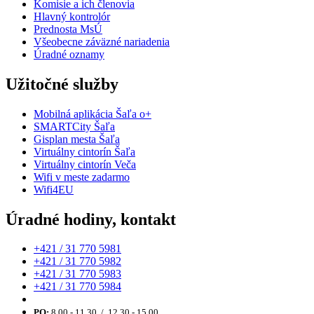
Komisie a ich členovia
Hlavný kontrolór
Prednosta MsÚ
Všeobecne záväzné nariadenia
Úradné oznamy
Užitočné služby
Mobilná aplikácia Šaľa o+
SMARTCity Šaľa
Gisplan mesta Šaľa
Virtuálny cintorín Šaľa
Virtuálny cintorín Veča
Wifi v meste zadarmo
Wifi4EU
Úradné hodiny, kontakt
+421 / 31 770 5981
+421 / 31 770 5982
+421 / 31 770 5983
+421 / 31 770 5984
PO:
8.00 - 11.30 / 12.30 - 15.00