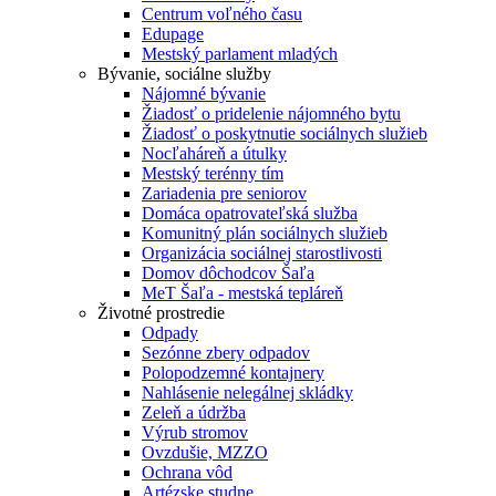
Centrum voľného času
Edupage
Mestský parlament mladých
Bývanie, sociálne služby
Nájomné bývanie
Žiadosť o pridelenie nájomného bytu
Žiadosť o poskytnutie sociálnych služieb
Nocľaháreň a útulky
Mestský terénny tím
Zariadenia pre seniorov
Domáca opatrovateľská služba
Komunitný plán sociálnych služieb
Organizácia sociálnej starostlivosti
Domov dôchodcov Šaľa
MeT Šaľa - mestská tepláreň
Životné prostredie
Odpady
Sezónne zbery odpadov
Polopodzemné kontajnery
Nahlásenie nelegálnej skládky
Zeleň a údržba
Výrub stromov
Ovzdušie, MZZO
Ochrana vôd
Artézske studne