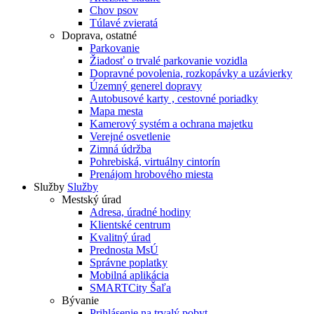
Chov psov
Túlavé zvieratá
Doprava, ostatné
Parkovanie
Žiadosť o trvalé parkovanie vozidla
Dopravné povolenia, rozkopávky a uzávierky
Územný generel dopravy
Autobusové karty , cestovné poriadky
Mapa mesta
Kamerový systém a ochrana majetku
Verejné osvetlenie
Zimná údržba
Pohrebiská, virtuálny cintorín
Prenájom hrobového miesta
Služby
Služby
Mestský úrad
Adresa, úradné hodiny
Klientské centrum
Kvalitný úrad
Prednosta MsÚ
Správne poplatky
Mobilná aplikácia
SMARTCity Šaľa
Bývanie
Prihlásenie na trvalý pobyt