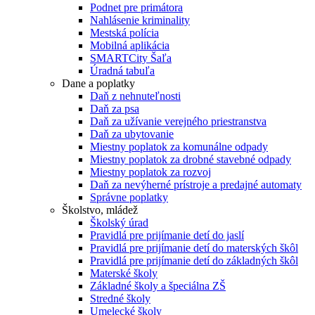
Podnet pre primátora
Nahlásenie kriminality
Mestská polícia
Mobilná aplikácia
SMARTCity Šaľa
Úradná tabuľa
Dane a poplatky
Daň z nehnuteľnosti
Daň za psa
Daň za užívanie verejného priestranstva
Daň za ubytovanie
Miestny poplatok za komunálne odpady
Miestny poplatok za drobné stavebné odpady
Miestny poplatok za rozvoj
Daň za nevýherné prístroje a predajné automaty
Správne poplatky
Školstvo, mládež
Školský úrad
Pravidlá pre prijímanie detí do jaslí
Pravidlá pre prijímanie detí do materských škôl
Pravidlá pre prijímanie detí do základných škôl
Materské školy
Základné školy a špeciálna ZŠ
Stredné školy
Umelecké školy