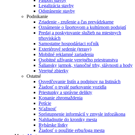
Pasport stavby
Legalizácia stavby
Odstránenie stavby
Podnikanie
Zriadenie - zrušenie a čas prevádzkarne
Oznámenie o športovom a kultúrnom podujatí
Predaj a poskytovanie služieb na miestnych
trhoviskách
Samostatne hospodáriaci roľník
Exteriérové sedenie (terasy)
Mobilné reklamné zariadenia
Osobitné užívanie verejného priestranstva
Šaliansky jarmok, vianočné trhy, slávnosti a hody
Verejné zbierky
Ostatné
Osvedčovanie listín a podpisov na listinách
Žiadosť o trvalé parkovanie vozidla
Priestupky a správne delikty
Konanie zhromaždenia
Petície
Sťažnosť
Sprístupnenie informácií v zmysle infozákona
Nahliadnutie do kroniky mesta
Rybárske lístky
Žiadosť o použitie erbu/loga mesta