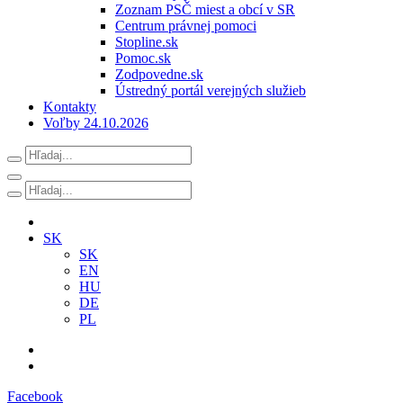
Zoznam PSČ miest a obcí v SR
Centrum právnej pomoci
Stopline.sk
Pomoc.sk
Zodpovedne.sk
Ústredný portál verejných služieb
Kontakty
Voľby 24.10.2026
SK
SK
EN
HU
DE
PL
Facebook