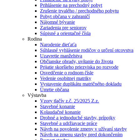
Prihlásenie na prechodný pobyt
Zrušenie trvalého / prechodného pobytu
Pobyt občana v zahraničí
Nájomné bývanie
Zariadenia pre seniorov
Súpisné a orientačné čísla
Rodina
Narodenie dieťaťa
Súhlasné vyhlásenie rodičov o určení otcovstva
Uzavretie manželstva
Občianske obrady, uvítanie do života
Prijatie skoršieho priezviska po rozvode
Osvedčenie o rodnom čísle
Vedenie osobitnej matriky
Vystavenie duplikátu matričného dokladu
Úmrtie občana
Výstavba
Vzory tlačív z.č. 25/2025 Z.z.
Stavebné konanie
Kolaudačné konanie
Drobné a jednoduché stavby, prípojky
Stavebné a udržiavacie práce
Návrh na povolenie zmeny v užívaní stavby
Návrh na zmenu stavby pred dokončením