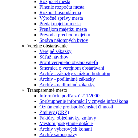
Rozpočet mesta
Plnenie rozpočtu mesta
Rozbor hospodárenia
Výročné správy mesta
Predaj majetku mesta
Prenájom majetku mesta
Prevod a prechod majetku
Správa nájomných bytov
Verejné obstarávanie
Verejné zákazky
Súťaž návrhov
Profil verejného obstarávateľa
Smernica o verejnom obstarávaní
Archív - zákazky s nízkou hodnotou
Archív - podlimitné zákazky
Archív - nadlimitné zákazky
Transparentné mesto
Informácie podľa z.č.211/2000
Sprístupnenie informácií v zmysle infozákona
Oznámenie protispoločenskej činnosti
Zmluvy (CRZ)
Faktúry, objednávky, zmluvy
Mestom poskytnuté dotácie
Archív výberových konaní
Archív samosprávy