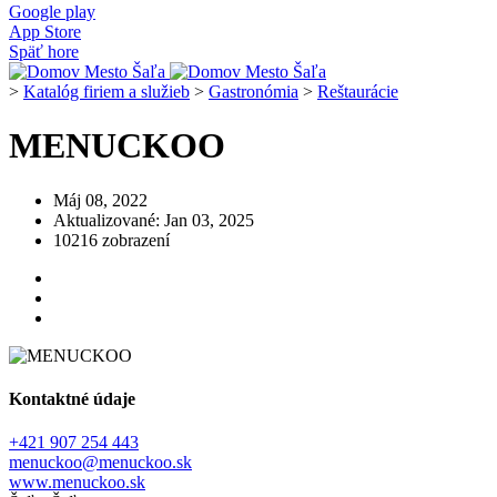
Google play
App Store
Späť hore
>
Katalóg firiem a služieb
>
Gastronómia
>
Reštaurácie
MENUCKOO
Máj 08, 2022
Aktualizované: Jan 03, 2025
10216 zobrazení
Kontaktné údaje
+421 907 254 443
menuckoo@menuckoo.sk
www.menuckoo.sk