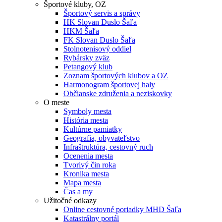
Športové kluby, OZ
Športový servis a správy
HK Slovan Duslo Šaľa
HKM Šaľa
FK Slovan Duslo Šaľa
Stolnotenisový oddiel
Rybársky zväz
Petangový klub
Zoznam športových klubov a OZ
Harmonogram športovej haly
Občianske združenia a neziskovky
O meste
Symboly mesta
História mesta
Kultúrne pamiatky
Geografia, obyvateľstvo
Infraštruktúra, cestovný ruch
Ocenenia mesta
Tvorivý čin roka
Kronika mesta
Mapa mesta
Čas a my
Užitočné odkazy
Online cestovné poriadky MHD Šaľa
Katastrálny portál