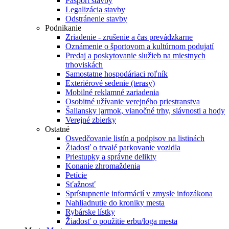
Pasport stavby
Legalizácia stavby
Odstránenie stavby
Podnikanie
Zriadenie - zrušenie a čas prevádzkarne
Oznámenie o športovom a kultúrnom podujatí
Predaj a poskytovanie služieb na miestnych
trhoviskách
Samostatne hospodáriaci roľník
Exteriérové sedenie (terasy)
Mobilné reklamné zariadenia
Osobitné užívanie verejného priestranstva
Šaliansky jarmok, vianočné trhy, slávnosti a hody
Verejné zbierky
Ostatné
Osvedčovanie listín a podpisov na listinách
Žiadosť o trvalé parkovanie vozidla
Priestupky a správne delikty
Konanie zhromaždenia
Petície
Sťažnosť
Sprístupnenie informácií v zmysle infozákona
Nahliadnutie do kroniky mesta
Rybárske lístky
Žiadosť o použitie erbu/loga mesta