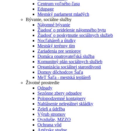
Centrum voľného času
Edupage
Mestský parlament mladých
Bývanie, sociálne služby
Nájomné bývanie
Žiadosť o pridelenie nájomného bytu
Žiadosť o poskytnutie sociálnych služieb
Nocľaháreň a útulky
Mestský terénny tím
Zariadenia pre seniorov
Domáca opatrovateľská služba
Komunitný plán sociálnych služieb
Organizácia sociálnej starostlivosti
Domov dôchodcov Šaľa
MeT Šaľa - mestská tepláreň
Životné prostredie
Odpady
Sezónne zbery odpadov
Polopodzemné kontajnery
Nahlásenie nelegálnej skládky
Zeleň a údržba
Výrub stromov
Ovzdušie, MZZO
Ochrana vôd
Artézske studne