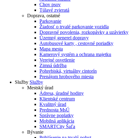
Chov psov
Túlavé zvieratá
Doprava, ostatné
Parkovanie
Žiadosť o trvalé parkovanie vozidla
Dopravné povolenia, rozkopávky a uzávierky
Územný generel dopravy
Autobusové karty , cestovné poriadky
Mapa mesta
Kamerový systém a ochrana majetku
Verejné osvetlenie
Zimná údržba
Pohrebiská, virtuálny cintorín
Prenájom hrobového miesta
Služby
Služby
Mestský úrad
Adresa, úradné hodiny
Klientské centrum
Kvalitný úrad
Prednosta MsÚ
Správne poplatky
Mobilná aplikácia
SMARTCity Šaľa
Bývanie
Prihlásenie na trvalý pobyt