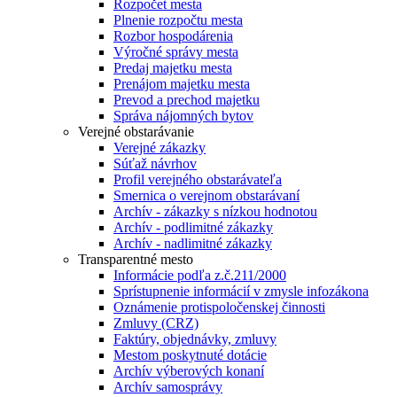
Rozpočet mesta
Plnenie rozpočtu mesta
Rozbor hospodárenia
Výročné správy mesta
Predaj majetku mesta
Prenájom majetku mesta
Prevod a prechod majetku
Správa nájomných bytov
Verejné obstarávanie
Verejné zákazky
Súťaž návrhov
Profil verejného obstarávateľa
Smernica o verejnom obstarávaní
Archív - zákazky s nízkou hodnotou
Archív - podlimitné zákazky
Archív - nadlimitné zákazky
Transparentné mesto
Informácie podľa z.č.211/2000
Sprístupnenie informácií v zmysle infozákona
Oznámenie protispoločenskej činnosti
Zmluvy (CRZ)
Faktúry, objednávky, zmluvy
Mestom poskytnuté dotácie
Archív výberových konaní
Archív samosprávy