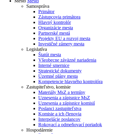
Mesto
Mesto
Samospráva
Primátor
Zástupcovia primátora
Hlavný kontrolór
Organizácie mesta
Partnerské mestá
Projekty EU a rozvoj mesta
Investičné zámery mesta
Legislatíva
Štatút mesta
Všeobecne záväzné nariadenia
Interné smernice
Strategické dokumenty
Územné plány mesta
Kompetencie hlavného kontrolóra
Zastupiteľstvo, komisie
Materiály MsZ a termíny
Uznesenia a zápisnice MsZ
Uznesenia a zápisnice komisií
Poslanci zastupiteľstva
Komisie a ich členovia
Interpelácie poslancov
Rokovací a odmeňovací poriadok
Hospodárenie