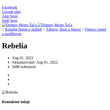
Facebook
Google play
App Store
Späť hore
>
Katalóg firiem a služieb
>
Zábava, šport a fitness
>
Fitness centrá
a posilňovne
Rebelia
Aug 01, 2022
Aktualizované: Aug 01, 2022
5688 zobrazení
Kontaktné údaje