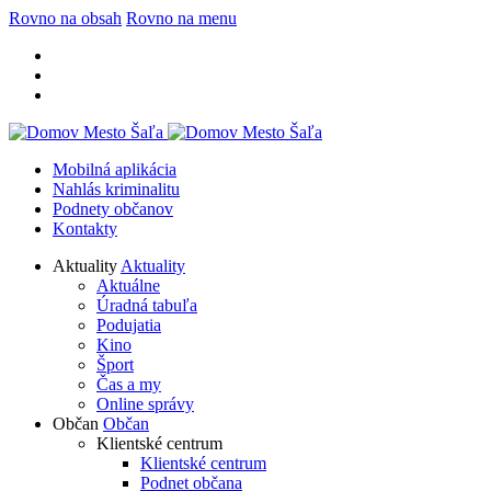
Rovno na obsah
Rovno na menu
Mobilná aplikácia
Nahlás kriminalitu
Podnety občanov
Kontakty
Aktuality
Aktuality
Aktuálne
Úradná tabuľa
Podujatia
Kino
Šport
Čas a my
Online správy
Občan
Občan
Klientské centrum
Klientské centrum
Podnet občana