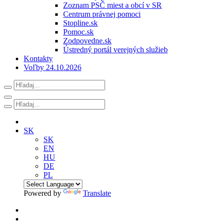
Zoznam PSČ miest a obcí v SR
Centrum právnej pomoci
Stopline.sk
Pomoc.sk
Zodpovedne.sk
Ústredný portál verejných služieb
Kontakty
Voľby 24.10.2026
SK
SK
EN
HU
DE
PL
Powered by
Translate