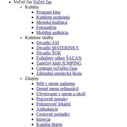
Voľný čas
Voľný čas
Kultúra
Program kina
Kultúrne podujatia
Mestská knižnica
Fotogaléria
Mobilná aplikácia
Kultúrne služby
Divadlo ASI
Divadlo MATERINKY
Divadlo ŠOK
Folklórny súbor ŠAĽAN
Tanečný klub JUMPING
Centrum voľného času
Základná umelecká škola
Záujmy
Wifi v meste zadarmo
Denné menu reštaurácií
Ubytovanie v meste a okolí
Pracovné ponuky
Pohotovosť lekární
Ambulancie
Cestovné poriadky
Inzercia
Katalóg firiem