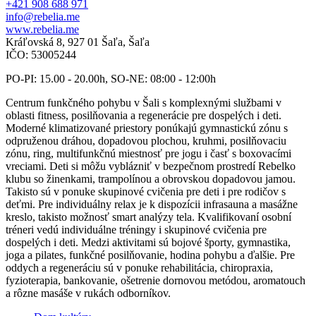
+421 908 688 971
info@rebelia.me
www.rebelia.me
Kráľovská 8, 927 01 Šaľa, Šaľa
IČO: 53005244
PO-PI: 15.00 - 20.00h, SO-NE: 08:00 - 12:00h
Centrum funkčného pohybu v Šali s komplexnými službami v
oblasti fitness, posilňovania a regenerácie pre dospelých i deti.
Moderné klimatizované priestory ponúkajú gymnastickú zónu s
odpruženou dráhou, dopadovou plochou, kruhmi, posilňovaciu
zónu, ring, multifunkčnú miestnosť pre jogu i časť s boxovacími
vreciami. Deti si môžu vyblázniť v bezpečnom prostredí Rebelko
klubu so žinenkami, trampolínou a obrovskou dopadovou jamou.
Takisto sú v ponuke skupinové cvičenia pre deti i pre rodičov s
deťmi. Pre individuálny relax je k dispozícii infrasauna a masážne
kreslo, takisto možnosť smart analýzy tela. Kvalifikovaní osobní
tréneri vedú individuálne tréningy i skupinové cvičenia pre
dospelých i deti. Medzi aktivitami sú bojové športy, gymnastika,
joga a pilates, funkčné posilňovanie, hodina pohybu a ďalšie. Pre
oddych a regeneráciu sú v ponuke rehabilitácia, chiropraxia,
fyzioterapia, bankovanie, ošetrenie dornovou metódou, aromatouch
a rôzne masáše v rukách odborníkov.