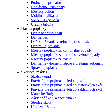
Podnet pre primátora
Nahlásenie kriminality
Mestská polícia
Mobilná aplikácia
SMARTCity Šaľa
Úradná tabuľa
Dane a poplatky
Daň z nehnuteľnosti
Daň za psa
Daň za užívanie verejného priestranstva
Daň za ubytovanie
Miestny poplatok za komunálne odpady
Miestny poplatok za drobné stavebné odpady
Miestny poplatok za rozvoj
Daň za nevýherné prístroje a predajné automaty
Správne poplatky
Školstvo, mládež
Školský úrad
Pravidlá pre prijímanie detí do jaslí
Pravidlá pre prijímanie detí do materských škôl
Pravidlá pre prijímanie detí do základných škôl
Materské školy
Základné školy a špeciálna ZŠ
Stredné školy
Umelecké školy