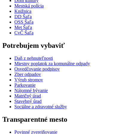
Dom kultúry
Mestská polícia
Knižnica
DD Šaľa
OSS Šaľa
Met Šaľa
CvČ Šaľa
Potrebujem vybaviť
Daň z nehnuteľnosti
Miestny poplatok za komunálne odpady
Osvedčovanie podpisov
Zber odpadov
Výrub stromov
Parkovanie
Nájomné bývanie
Matričný úrad
Stavebný úrad
Sociálne a zdravotné služby
Transparentné mesto
Povinné zverejňovanie