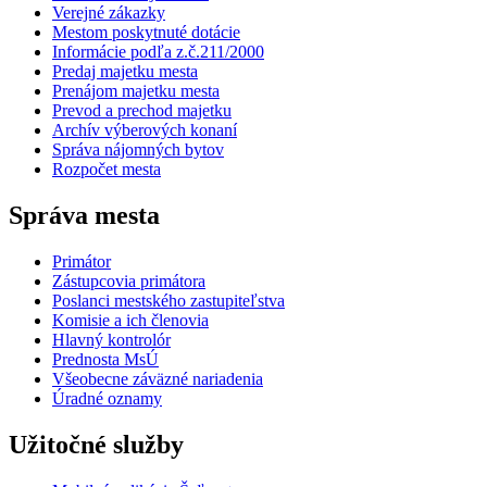
Verejné zákazky
Mestom poskytnuté dotácie
Informácie podľa z.č.211/2000
Predaj majetku mesta
Prenájom majetku mesta
Prevod a prechod majetku
Archív výberových konaní
Správa nájomných bytov
Rozpočet mesta
Správa mesta
Primátor
Zástupcovia primátora
Poslanci mestského zastupiteľstva
Komisie a ich členovia
Hlavný kontrolór
Prednosta MsÚ
Všeobecne záväzné nariadenia
Úradné oznamy
Užitočné služby