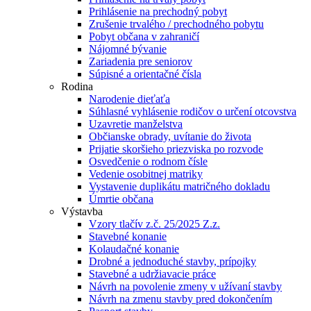
Prihlásenie na prechodný pobyt
Zrušenie trvalého / prechodného pobytu
Pobyt občana v zahraničí
Nájomné bývanie
Zariadenia pre seniorov
Súpisné a orientačné čísla
Rodina
Narodenie dieťaťa
Súhlasné vyhlásenie rodičov o určení otcovstva
Uzavretie manželstva
Občianske obrady, uvítanie do života
Prijatie skoršieho priezviska po rozvode
Osvedčenie o rodnom čísle
Vedenie osobitnej matriky
Vystavenie duplikátu matričného dokladu
Úmrtie občana
Výstavba
Vzory tlačív z.č. 25/2025 Z.z.
Stavebné konanie
Kolaudačné konanie
Drobné a jednoduché stavby, prípojky
Stavebné a udržiavacie práce
Návrh na povolenie zmeny v užívaní stavby
Návrh na zmenu stavby pred dokončením