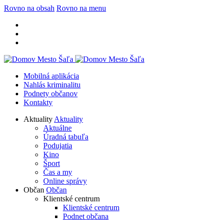
Rovno na obsah
Rovno na menu
Mobilná aplikácia
Nahlás kriminalitu
Podnety občanov
Kontakty
Aktuality
Aktuality
Aktuálne
Úradná tabuľa
Podujatia
Kino
Šport
Čas a my
Online správy
Občan
Občan
Klientské centrum
Klientské centrum
Podnet občana