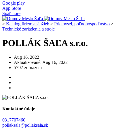
Google play
App Store
Späť hore
>
Katalóg firiem a služieb
>
Priemysel, poľnohospodárstvo
>
Technické zariadenia a stroje
POLLÁK ŠAĽA s.r.o.
Aug 16, 2022
Aktualizované: Aug 16, 2022
5797 zobrazení
Kontaktné údaje
0317707460
pollaksala@pollaksala.sk