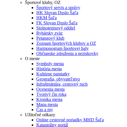
Športové kluby, OZ
Športový servis a správy
HK Slovan Duslo Šaľa
HKM Šaľa
FK Slovan Duslo Šaľa
Stolnotenisový oddiel
Rybársky zväz
Petangový klub
Zoznam športových klubov a OZ
Harmonogram športovej haly
Občianske združenia a neziskovky
O meste
Symboly mesta
História mesta
Kultúrne pamiatky
Geografia, obyvateľstvo
Infraštruktúra, cestovný ruch
Ocenenia mesta
Tvorivý čin roka
Kronika mesta
Mapa mesta
Čas a my
Užitočné odkazy
Online cestovné poriadky MHD Šaľa
Katastrálny portál