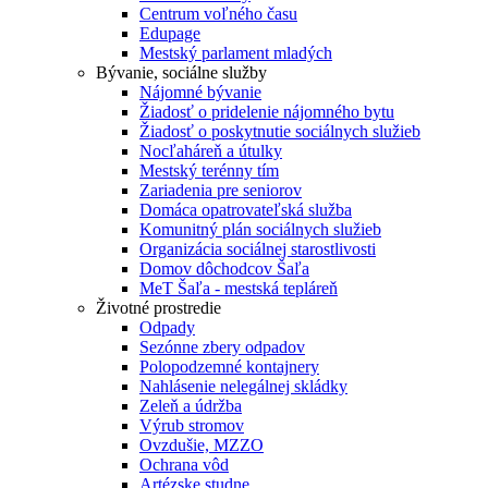
Centrum voľného času
Edupage
Mestský parlament mladých
Bývanie, sociálne služby
Nájomné bývanie
Žiadosť o pridelenie nájomného bytu
Žiadosť o poskytnutie sociálnych služieb
Nocľaháreň a útulky
Mestský terénny tím
Zariadenia pre seniorov
Domáca opatrovateľská služba
Komunitný plán sociálnych služieb
Organizácia sociálnej starostlivosti
Domov dôchodcov Šaľa
MeT Šaľa - mestská tepláreň
Životné prostredie
Odpady
Sezónne zbery odpadov
Polopodzemné kontajnery
Nahlásenie nelegálnej skládky
Zeleň a údržba
Výrub stromov
Ovzdušie, MZZO
Ochrana vôd
Artézske studne