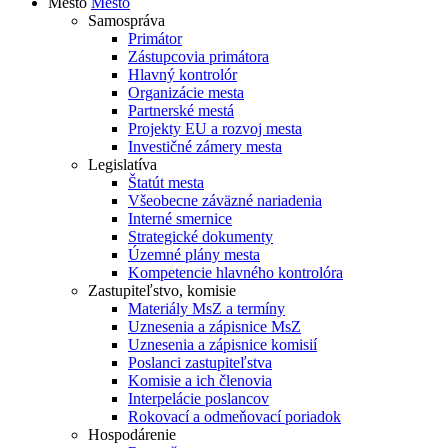
Mesto
Mesto
Samospráva
Primátor
Zástupcovia primátora
Hlavný kontrolór
Organizácie mesta
Partnerské mestá
Projekty EU a rozvoj mesta
Investičné zámery mesta
Legislatíva
Štatút mesta
Všeobecne záväzné nariadenia
Interné smernice
Strategické dokumenty
Územné plány mesta
Kompetencie hlavného kontrolóra
Zastupiteľstvo, komisie
Materiály MsZ a termíny
Uznesenia a zápisnice MsZ
Uznesenia a zápisnice komisií
Poslanci zastupiteľstva
Komisie a ich členovia
Interpelácie poslancov
Rokovací a odmeňovací poriadok
Hospodárenie