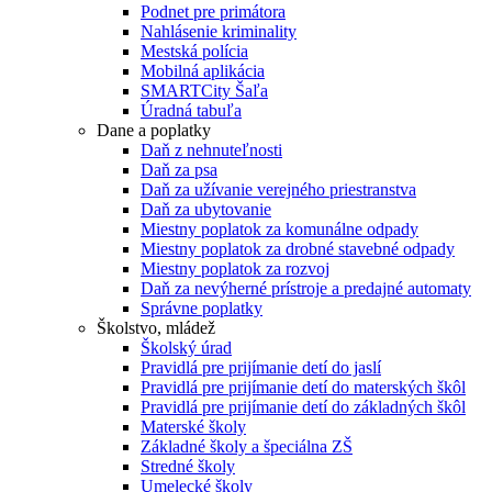
Podnet pre primátora
Nahlásenie kriminality
Mestská polícia
Mobilná aplikácia
SMARTCity Šaľa
Úradná tabuľa
Dane a poplatky
Daň z nehnuteľnosti
Daň za psa
Daň za užívanie verejného priestranstva
Daň za ubytovanie
Miestny poplatok za komunálne odpady
Miestny poplatok za drobné stavebné odpady
Miestny poplatok za rozvoj
Daň za nevýherné prístroje a predajné automaty
Správne poplatky
Školstvo, mládež
Školský úrad
Pravidlá pre prijímanie detí do jaslí
Pravidlá pre prijímanie detí do materských škôl
Pravidlá pre prijímanie detí do základných škôl
Materské školy
Základné školy a špeciálna ZŠ
Stredné školy
Umelecké školy