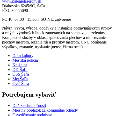
www.palenielaserom.sk
Diakovská 6245/9C, Šaľa
IČO: 36555690
PO-PI: 07.00 - 15.30h, SO-NE: zatvorené
Návrh, vývoj, výroba, dodávky a inštalácie potravinárskych strojov
a celých výrobných liniek zameraných na spracovanie zeleniny.
Komplexné služby v oblasti spracovania plechov a rúr - rezanie
plechov laserom, rezanie rúr a profilov laserom, CNC obrábanie
výpalkov, zváranie, tryskanie (nerez, čierna oceľ).
Dom kultúry
Mestská polícia
Knižnica
DD Šaľa
OSS Šaľa
Met Šaľa
CvČ Šaľa
Potrebujem vybaviť
Daň z nehnuteľnosti
Miestny poplatok za komunálne odpady
Osvedčovanie podpisov