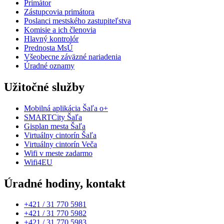
Primátor
Zástupcovia primátora
Poslanci mestského zastupiteľstva
Komisie a ich členovia
Hlavný kontrolór
Prednosta MsÚ
Všeobecne záväzné nariadenia
Úradné oznamy
Užitočné služby
Mobilná aplikácia Šaľa o+
SMARTCity Šaľa
Gisplan mesta Šaľa
Virtuálny cintorín Šaľa
Virtuálny cintorín Veča
Wifi v meste zadarmo
Wifi4EU
Úradné hodiny, kontakt
+421 / 31 770 5981
+421 / 31 770 5982
+421 / 31 770 5983