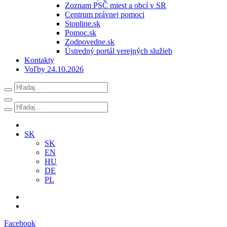
Zoznam PSČ miest a obcí v SR
Centrum právnej pomoci
Stopline.sk
Pomoc.sk
Zodpovedne.sk
Ústredný portál verejných služieb
Kontakty
Voľby 24.10.2026
SK
SK
EN
HU
DE
PL
Facebook