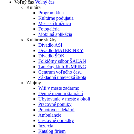
Voľný čas
Voľný čas
Kultúra
Program kina
Kultúrne podujatia
Mestská knižnica
Fotogaléria
Mobilná aplikácia
Kultúrne služby
Divadlo ASI
Divadlo MATERINKY
Divadlo ŠOK
Folklórny súbor ŠAĽAN
Tanečný klub JUMPING
Centrum voľného času
Základná umelecká škola
Záujmy
Wifi v meste zadarmo
Denné menu reštaurácií
Ubytovanie v meste a okolí
Pracovné ponuky
Pohotovosť lekární
Ambulancie
Cestovné poriadky
Inzercia
Katalóg firiem