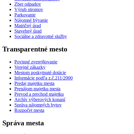
Zber odpadov
Výrub stromov
Parkovanie
Nájomné bývanie
Matričný úrad
Stavebný úrad
Sociálne a zdravotné služby
Transparentné mesto
Povinné zverejňovanie
Verejné zákazky
Mestom poskytnuté dotácie
Informácie podľa z.č.211/2000
Predaj majetku mesta
Prenájom majetku mesta
Prevod a prechod majetku
Archív výberových konaní
Správa nájomných bytov
Rozpočet mesta
Správa mesta