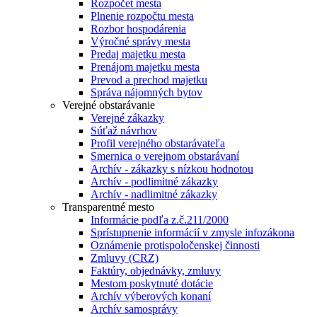
Rozpočet mesta
Plnenie rozpočtu mesta
Rozbor hospodárenia
Výročné správy mesta
Predaj majetku mesta
Prenájom majetku mesta
Prevod a prechod majetku
Správa nájomných bytov
Verejné obstarávanie
Verejné zákazky
Súťaž návrhov
Profil verejného obstarávateľa
Smernica o verejnom obstarávaní
Archív - zákazky s nízkou hodnotou
Archív - podlimitné zákazky
Archív - nadlimitné zákazky
Transparentné mesto
Informácie podľa z.č.211/2000
Sprístupnenie informácií v zmysle infozákona
Oznámenie protispoločenskej činnosti
Zmluvy (CRZ)
Faktúry, objednávky, zmluvy
Mestom poskytnuté dotácie
Archív výberových konaní
Archív samosprávy