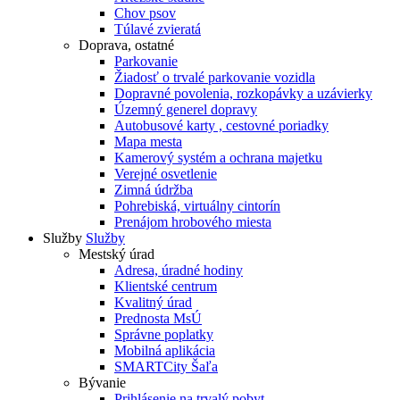
Chov psov
Túlavé zvieratá
Doprava, ostatné
Parkovanie
Žiadosť o trvalé parkovanie vozidla
Dopravné povolenia, rozkopávky a uzávierky
Územný generel dopravy
Autobusové karty , cestovné poriadky
Mapa mesta
Kamerový systém a ochrana majetku
Verejné osvetlenie
Zimná údržba
Pohrebiská, virtuálny cintorín
Prenájom hrobového miesta
Služby
Služby
Mestský úrad
Adresa, úradné hodiny
Klientské centrum
Kvalitný úrad
Prednosta MsÚ
Správne poplatky
Mobilná aplikácia
SMARTCity Šaľa
Bývanie
Prihlásenie na trvalý pobyt