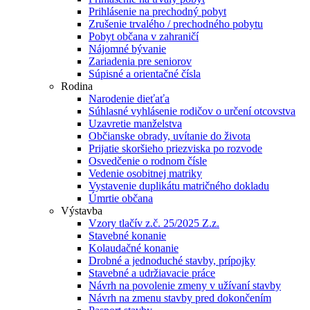
Prihlásenie na prechodný pobyt
Zrušenie trvalého / prechodného pobytu
Pobyt občana v zahraničí
Nájomné bývanie
Zariadenia pre seniorov
Súpisné a orientačné čísla
Rodina
Narodenie dieťaťa
Súhlasné vyhlásenie rodičov o určení otcovstva
Uzavretie manželstva
Občianske obrady, uvítanie do života
Prijatie skoršieho priezviska po rozvode
Osvedčenie o rodnom čísle
Vedenie osobitnej matriky
Vystavenie duplikátu matričného dokladu
Úmrtie občana
Výstavba
Vzory tlačív z.č. 25/2025 Z.z.
Stavebné konanie
Kolaudačné konanie
Drobné a jednoduché stavby, prípojky
Stavebné a udržiavacie práce
Návrh na povolenie zmeny v užívaní stavby
Návrh na zmenu stavby pred dokončením