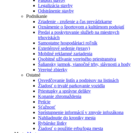
Pasport stavby
Legalizácia stavby
Odstránenie stavby
Podnikanie
Zriadenie - zrušenie a čas prevádzkarne
Oznámenie o športovom a kultúrnom podujatí
Predaj a poskytovanie služieb na miestnych
trhoviskách
Samostatne hospodáriaci roľník
Exteriérové sedenie (terasy)
Mobilné reklamné zariadenia
Osobitné užívanie verejného priestranstva
Šaliansky jarmok, vianočné trhy, slávnosti a hody
Verejné zbierky
Ostatné
Osvedčovanie listín a podpisov na listinách
Žiadosť o trvalé parkovanie vozidla
Priestupky a správne delikty
Konanie zhromaždenia
Petície
Sťažnosť
Sprístupnenie informácií v zmysle infozákona
Nahliadnutie do kroniky mesta
Rybárske lístky
Žiadosť o použitie erbu/loga mesta