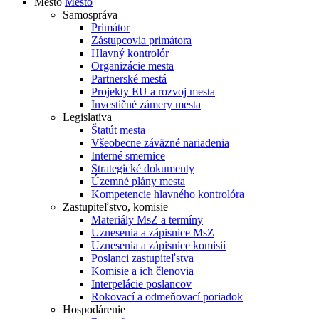
Mesto
Mesto
Samospráva
Primátor
Zástupcovia primátora
Hlavný kontrolór
Organizácie mesta
Partnerské mestá
Projekty EU a rozvoj mesta
Investičné zámery mesta
Legislatíva
Štatút mesta
Všeobecne záväzné nariadenia
Interné smernice
Strategické dokumenty
Územné plány mesta
Kompetencie hlavného kontrolóra
Zastupiteľstvo, komisie
Materiály MsZ a termíny
Uznesenia a zápisnice MsZ
Uznesenia a zápisnice komisií
Poslanci zastupiteľstva
Komisie a ich členovia
Interpelácie poslancov
Rokovací a odmeňovací poriadok
Hospodárenie