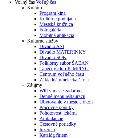
Voľný čas
Voľný čas
Kultúra
Program kina
Kultúrne podujatia
Mestská knižnica
Fotogaléria
Mobilná aplikácia
Kultúrne služby
Divadlo ASI
Divadlo MATERINKY
Divadlo ŠOK
Folklórny súbor ŠAĽAN
Tanečný klub JUMPING
Centrum voľného času
Základná umelecká škola
Záujmy
Wifi v meste zadarmo
Denné menu reštaurácií
Ubytovanie v meste a okolí
Pracovné ponuky
Pohotovosť lekární
Ambulancie
Cestovné poriadky
Inzercia
Katalóg firiem