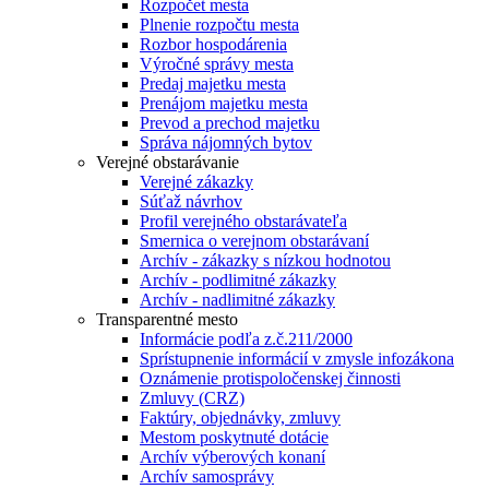
Rozpočet mesta
Plnenie rozpočtu mesta
Rozbor hospodárenia
Výročné správy mesta
Predaj majetku mesta
Prenájom majetku mesta
Prevod a prechod majetku
Správa nájomných bytov
Verejné obstarávanie
Verejné zákazky
Súťaž návrhov
Profil verejného obstarávateľa
Smernica o verejnom obstarávaní
Archív - zákazky s nízkou hodnotou
Archív - podlimitné zákazky
Archív - nadlimitné zákazky
Transparentné mesto
Informácie podľa z.č.211/2000
Sprístupnenie informácií v zmysle infozákona
Oznámenie protispoločenskej činnosti
Zmluvy (CRZ)
Faktúry, objednávky, zmluvy
Mestom poskytnuté dotácie
Archív výberových konaní
Archív samosprávy