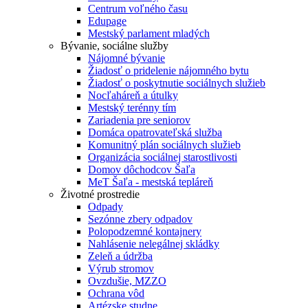
Centrum voľného času
Edupage
Mestský parlament mladých
Bývanie, sociálne služby
Nájomné bývanie
Žiadosť o pridelenie nájomného bytu
Žiadosť o poskytnutie sociálnych služieb
Nocľaháreň a útulky
Mestský terénny tím
Zariadenia pre seniorov
Domáca opatrovateľská služba
Komunitný plán sociálnych služieb
Organizácia sociálnej starostlivosti
Domov dôchodcov Šaľa
MeT Šaľa - mestská tepláreň
Životné prostredie
Odpady
Sezónne zbery odpadov
Polopodzemné kontajnery
Nahlásenie nelegálnej skládky
Zeleň a údržba
Výrub stromov
Ovzdušie, MZZO
Ochrana vôd
Artézske studne