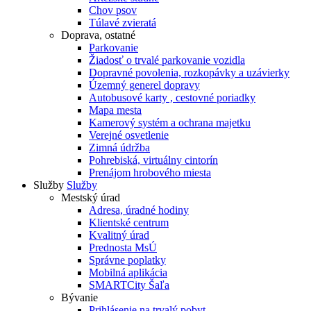
Chov psov
Túlavé zvieratá
Doprava, ostatné
Parkovanie
Žiadosť o trvalé parkovanie vozidla
Dopravné povolenia, rozkopávky a uzávierky
Územný generel dopravy
Autobusové karty , cestovné poriadky
Mapa mesta
Kamerový systém a ochrana majetku
Verejné osvetlenie
Zimná údržba
Pohrebiská, virtuálny cintorín
Prenájom hrobového miesta
Služby
Služby
Mestský úrad
Adresa, úradné hodiny
Klientské centrum
Kvalitný úrad
Prednosta MsÚ
Správne poplatky
Mobilná aplikácia
SMARTCity Šaľa
Bývanie
Prihlásenie na trvalý pobyt