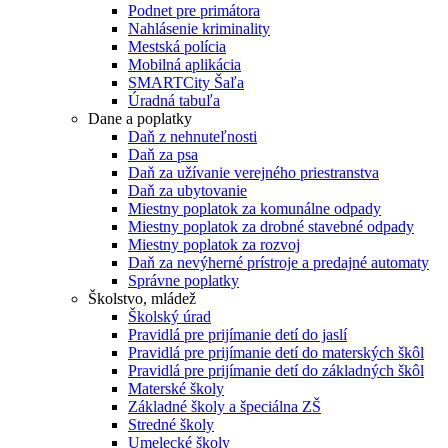
Podnet pre primátora
Nahlásenie kriminality
Mestská polícia
Mobilná aplikácia
SMARTCity Šaľa
Úradná tabuľa
Dane a poplatky
Daň z nehnuteľnosti
Daň za psa
Daň za užívanie verejného priestranstva
Daň za ubytovanie
Miestny poplatok za komunálne odpady
Miestny poplatok za drobné stavebné odpady
Miestny poplatok za rozvoj
Daň za nevýherné prístroje a predajné automaty
Správne poplatky
Školstvo, mládež
Školský úrad
Pravidlá pre prijímanie detí do jaslí
Pravidlá pre prijímanie detí do materských škôl
Pravidlá pre prijímanie detí do základných škôl
Materské školy
Základné školy a špeciálna ZŠ
Stredné školy
Umelecké školy