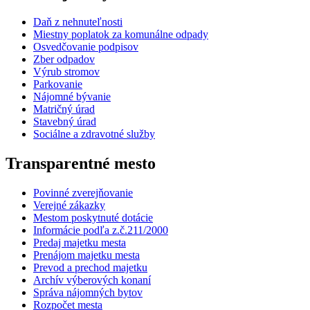
Daň z nehnuteľnosti
Miestny poplatok za komunálne odpady
Osvedčovanie podpisov
Zber odpadov
Výrub stromov
Parkovanie
Nájomné bývanie
Matričný úrad
Stavebný úrad
Sociálne a zdravotné služby
Transparentné mesto
Povinné zverejňovanie
Verejné zákazky
Mestom poskytnuté dotácie
Informácie podľa z.č.211/2000
Predaj majetku mesta
Prenájom majetku mesta
Prevod a prechod majetku
Archív výberových konaní
Správa nájomných bytov
Rozpočet mesta