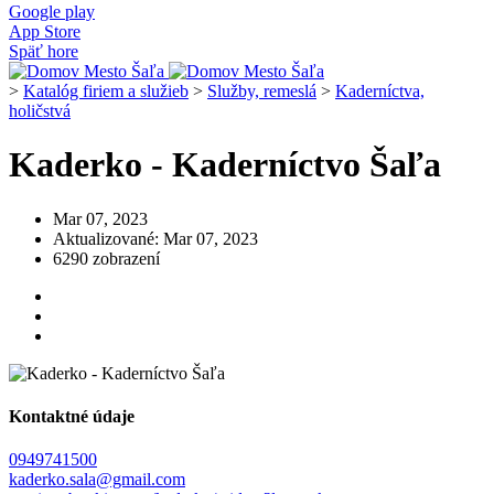
Google play
App Store
Späť hore
>
Katalóg firiem a služieb
>
Služby, remeslá
>
Kaderníctva,
holičstvá
Kaderko - Kaderníctvo Šaľa
Mar 07, 2023
Aktualizované: Mar 07, 2023
6290 zobrazení
Kontaktné údaje
0949741500
kaderko.sala@gmail.com