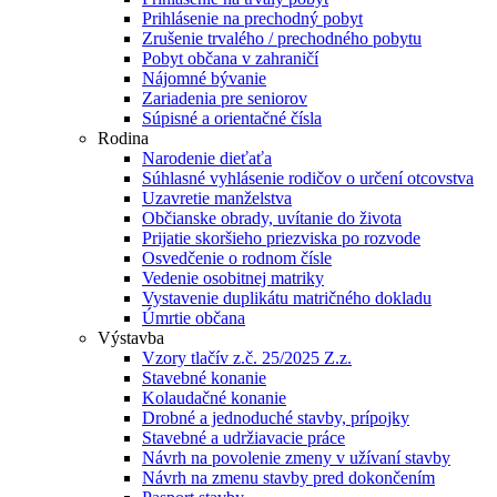
Prihlásenie na prechodný pobyt
Zrušenie trvalého / prechodného pobytu
Pobyt občana v zahraničí
Nájomné bývanie
Zariadenia pre seniorov
Súpisné a orientačné čísla
Rodina
Narodenie dieťaťa
Súhlasné vyhlásenie rodičov o určení otcovstva
Uzavretie manželstva
Občianske obrady, uvítanie do života
Prijatie skoršieho priezviska po rozvode
Osvedčenie o rodnom čísle
Vedenie osobitnej matriky
Vystavenie duplikátu matričného dokladu
Úmrtie občana
Výstavba
Vzory tlačív z.č. 25/2025 Z.z.
Stavebné konanie
Kolaudačné konanie
Drobné a jednoduché stavby, prípojky
Stavebné a udržiavacie práce
Návrh na povolenie zmeny v užívaní stavby
Návrh na zmenu stavby pred dokončením