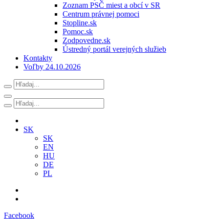
Zoznam PSČ miest a obcí v SR
Centrum právnej pomoci
Stopline.sk
Pomoc.sk
Zodpovedne.sk
Ústredný portál verejných služieb
Kontakty
Voľby 24.10.2026
SK
SK
EN
HU
DE
PL
Facebook