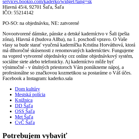
services.bookio.com/kaderko/widget?lang=sk
Hlavná 45/4, 92701 Šaľa, Šaľa
IČO: 55214142
PO-SO: na objednávku, NE: zatvorené
Novootvorené dámske, pánske a detské kaderníctvo v Šali (pešia
zóna), Hlavná 4 (budova Allba), na 1. poschodí vpravo. O Vaše
vlasy sa bude starať vyučená kaderníčka Kristína Horváthová, ktorá
má dlhoročné skúsenosti z renomovaných kaderníctiev. Fungujeme
na vopred vytvorené objednávky cez online objednávkový systém,
sociálne siete alebo telefonicky. Aj kaderníctvo môže byť
výnimočné - v útulných priestoroch Vám ponúkneme nápoj, a
profesionálne so značkovou kozmetikou sa postaráme o Váš účes.
Facebook a Instagram: kaderko.sala
Dom kultúry
Mestská polícia
Knižnica
DD Šaľa
OSS Šaľa
Met Šaľa
CvČ Šaľa
Potrebujem vybaviť