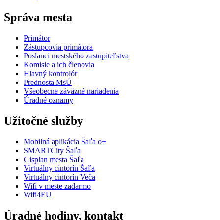
Správa mesta
Primátor
Zástupcovia primátora
Poslanci mestského zastupiteľstva
Komisie a ich členovia
Hlavný kontrolór
Prednosta MsÚ
Všeobecne záväzné nariadenia
Úradné oznamy
Užitočné služby
Mobilná aplikácia Šaľa o+
SMARTCity Šaľa
Gisplan mesta Šaľa
Virtuálny cintorín Šaľa
Virtuálny cintorín Veča
Wifi v meste zadarmo
Wifi4EU
Úradné hodiny, kontakt