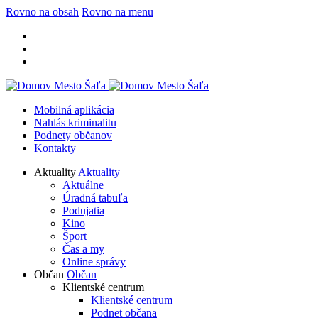
Rovno na obsah
Rovno na menu
Mobilná aplikácia
Nahlás kriminalitu
Podnety občanov
Kontakty
Aktuality
Aktuality
Aktuálne
Úradná tabuľa
Podujatia
Kino
Šport
Čas a my
Online správy
Občan
Občan
Klientské centrum
Klientské centrum
Podnet občana