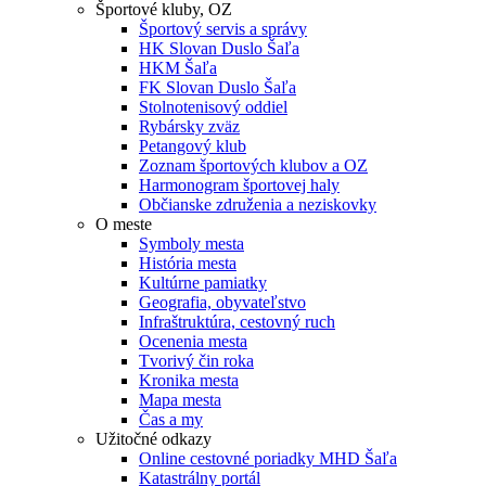
Športové kluby, OZ
Športový servis a správy
HK Slovan Duslo Šaľa
HKM Šaľa
FK Slovan Duslo Šaľa
Stolnotenisový oddiel
Rybársky zväz
Petangový klub
Zoznam športových klubov a OZ
Harmonogram športovej haly
Občianske združenia a neziskovky
O meste
Symboly mesta
História mesta
Kultúrne pamiatky
Geografia, obyvateľstvo
Infraštruktúra, cestovný ruch
Ocenenia mesta
Tvorivý čin roka
Kronika mesta
Mapa mesta
Čas a my
Užitočné odkazy
Online cestovné poriadky MHD Šaľa
Katastrálny portál