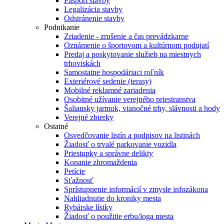
Pasport stavby
Legalizácia stavby
Odstránenie stavby
Podnikanie
Zriadenie - zrušenie a čas prevádzkarne
Oznámenie o športovom a kultúrnom podujatí
Predaj a poskytovanie služieb na miestnych
trhoviskách
Samostatne hospodáriaci roľník
Exteriérové sedenie (terasy)
Mobilné reklamné zariadenia
Osobitné užívanie verejného priestranstva
Šaliansky jarmok, vianočné trhy, slávnosti a hody
Verejné zbierky
Ostatné
Osvedčovanie listín a podpisov na listinách
Žiadosť o trvalé parkovanie vozidla
Priestupky a správne delikty
Konanie zhromaždenia
Petície
Sťažnosť
Sprístupnenie informácií v zmysle infozákona
Nahliadnutie do kroniky mesta
Rybárske lístky
Žiadosť o použitie erbu/loga mesta