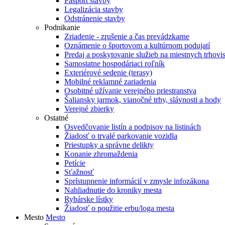
Pasport stavby
Legalizácia stavby
Odstránenie stavby
Podnikanie
Zriadenie - zrušenie a čas prevádzkarne
Oznámenie o športovom a kultúrnom podujatí
Predaj a poskytovanie služieb na miestnych trhovi
Samostatne hospodáriaci roľník
Exteriérové sedenie (terasy)
Mobilné reklamné zariadenia
Osobitné užívanie verejného priestranstva
Šaliansky jarmok, vianočné trhy, slávnosti a hody
Verejné zbierky
Ostatné
Osvedčovanie listín a podpisov na listinách
Žiadosť o trvalé parkovanie vozidla
Priestupky a správne delikty
Konanie zhromaždenia
Petície
Sťažnosť
Sprístupnenie informácií v zmysle infozákona
Nahliadnutie do kroniky mesta
Rybárske lístky
Žiadosť o použitie erbu/loga mesta
Mesto
Mesto