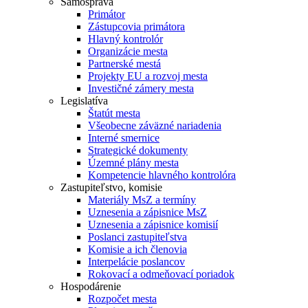
Samospráva
Primátor
Zástupcovia primátora
Hlavný kontrolór
Organizácie mesta
Partnerské mestá
Projekty EU a rozvoj mesta
Investičné zámery mesta
Legislatíva
Štatút mesta
Všeobecne záväzné nariadenia
Interné smernice
Strategické dokumenty
Územné plány mesta
Kompetencie hlavného kontrolóra
Zastupiteľstvo, komisie
Materiály MsZ a termíny
Uznesenia a zápisnice MsZ
Uznesenia a zápisnice komisií
Poslanci zastupiteľstva
Komisie a ich členovia
Interpelácie poslancov
Rokovací a odmeňovací poriadok
Hospodárenie
Rozpočet mesta