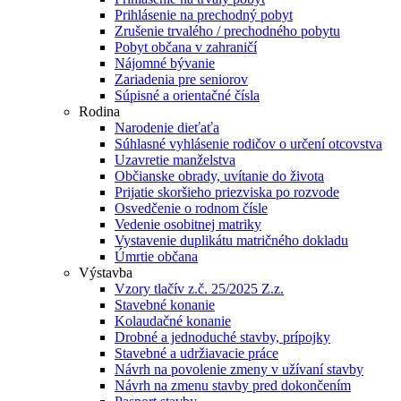
Prihlásenie na prechodný pobyt
Zrušenie trvalého / prechodného pobytu
Pobyt občana v zahraničí
Nájomné bývanie
Zariadenia pre seniorov
Súpisné a orientačné čísla
Rodina
Narodenie dieťaťa
Súhlasné vyhlásenie rodičov o určení otcovstva
Uzavretie manželstva
Občianske obrady, uvítanie do života
Prijatie skoršieho priezviska po rozvode
Osvedčenie o rodnom čísle
Vedenie osobitnej matriky
Vystavenie duplikátu matričného dokladu
Úmrtie občana
Výstavba
Vzory tlačív z.č. 25/2025 Z.z.
Stavebné konanie
Kolaudačné konanie
Drobné a jednoduché stavby, prípojky
Stavebné a udržiavacie práce
Návrh na povolenie zmeny v užívaní stavby
Návrh na zmenu stavby pred dokončením