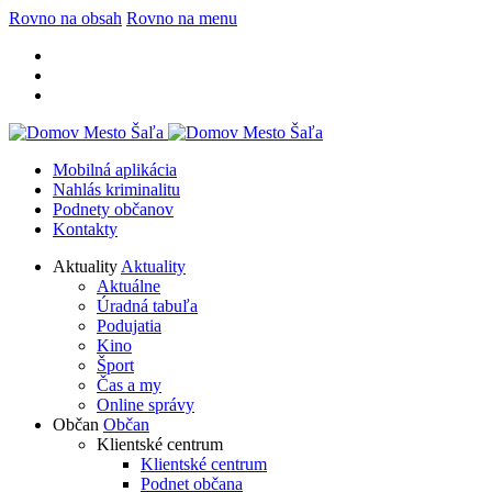
Rovno na obsah
Rovno na menu
Mobilná aplikácia
Nahlás kriminalitu
Podnety občanov
Kontakty
Aktuality
Aktuality
Aktuálne
Úradná tabuľa
Podujatia
Kino
Šport
Čas a my
Online správy
Občan
Občan
Klientské centrum
Klientské centrum
Podnet občana