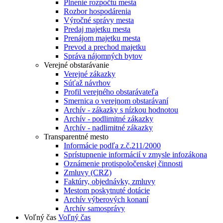
Plnenie rozpočtu mesta
Rozbor hospodárenia
Výročné správy mesta
Predaj majetku mesta
Prenájom majetku mesta
Prevod a prechod majetku
Správa nájomných bytov
Verejné obstarávanie
Verejné zákazky
Súťaž návrhov
Profil verejného obstarávateľa
Smernica o verejnom obstarávaní
Archív - zákazky s nízkou hodnotou
Archív - podlimitné zákazky
Archív - nadlimitné zákazky
Transparentné mesto
Informácie podľa z.č.211/2000
Sprístupnenie informácií v zmysle infozákona
Oznámenie protispoločenskej činnosti
Zmluvy (CRZ)
Faktúry, objednávky, zmluvy
Mestom poskytnuté dotácie
Archív výberových konaní
Archív samosprávy
Voľný čas
Voľný čas