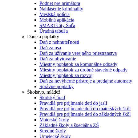
Podnet pre primátora
Nahlásenie kriminality
Mestská polícia
Mobilná aplikácia
SMARTCity Šaľa
Úradná tabuľa
Dane a poplatky
Daň z nehnuteľnosti
Daň za psa
Daň za užívanie verejného priestranstva
Daň za ubytovanie
Miestny poplatok za komunálne odpady
Miestny poplatok za drobné stavebné odpady
Miestny poplatok za rozvoj
Daň za nevýherné prístroje a predajné automaty
Správne poplatky
Školstvo, mládež
Školský úrad
Pravidlá pre prijímanie detí do jaslí
Pravidlá pre prijímanie detí do materských škôl
Pravidlá pre prijímanie detí do základných škôl
Materské školy
Základné školy a špeciálna ZŠ
Stredné školy
Umelecké školy