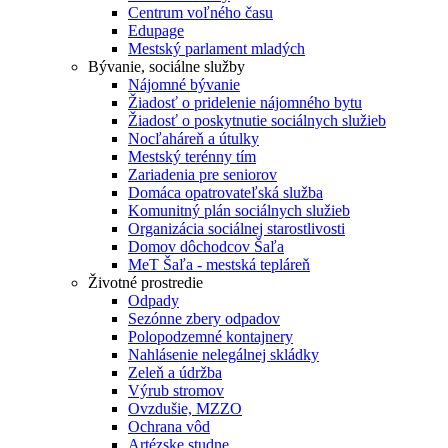
Centrum voľného času
Edupage
Mestský parlament mladých
Bývanie, sociálne služby
Nájomné bývanie
Žiadosť o pridelenie nájomného bytu
Žiadosť o poskytnutie sociálnych služieb
Nocľaháreň a útulky
Mestský terénny tím
Zariadenia pre seniorov
Domáca opatrovateľská služba
Komunitný plán sociálnych služieb
Organizácia sociálnej starostlivosti
Domov dôchodcov Šaľa
MeT Šaľa - mestská tepláreň
Životné prostredie
Odpady
Sezónne zbery odpadov
Polopodzemné kontajnery
Nahlásenie nelegálnej skládky
Zeleň a údržba
Výrub stromov
Ovzdušie, MZZO
Ochrana vôd
Artézske studne