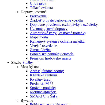
Chov psov
Túlavé zvieratá
Doprava, ostatné
Parkovanie
Žiadosť o trvalé parkovanie vozidla
Dopravné povolenia, rozkopávky a uzávierky
Územný generel dopravy
Autobusové karty , cestovné poriadky
Mapa mesta
Kamerový systém a ochrana majetku
Verejné osvetlenie
Zimná údržba
Pohrebiská, virtuálny cintorín
Prenájom hrobového miesta
Služby
Služby
Mestský úrad
Adresa, úradné hodiny
Klientské centrum
Kvalitný úrad
Prednosta MsÚ
Správne poplatky
Mobilná aplikácia
SMARTCity Šaľa
Bývanie
Prihlásenie na trvalý pobyt