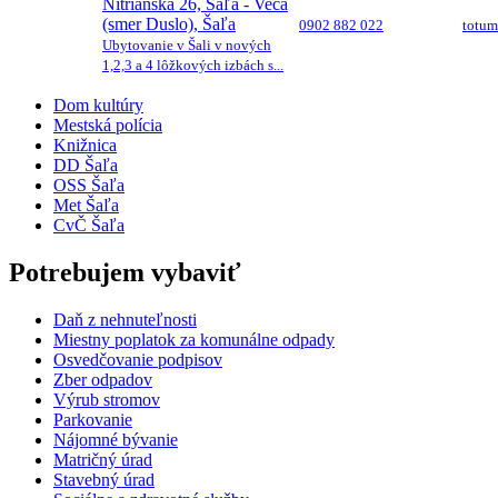
Nitrianska 26, Šaľa - Veča
(smer Duslo), Šaľa
0902 882 022
totu
Ubytovanie v Šali v nových
1,2,3 a 4 lôžkových izbách s...
Dom kultúry
Mestská polícia
Knižnica
DD Šaľa
OSS Šaľa
Met Šaľa
CvČ Šaľa
Potrebujem vybaviť
Daň z nehnuteľnosti
Miestny poplatok za komunálne odpady
Osvedčovanie podpisov
Zber odpadov
Výrub stromov
Parkovanie
Nájomné bývanie
Matričný úrad
Stavebný úrad