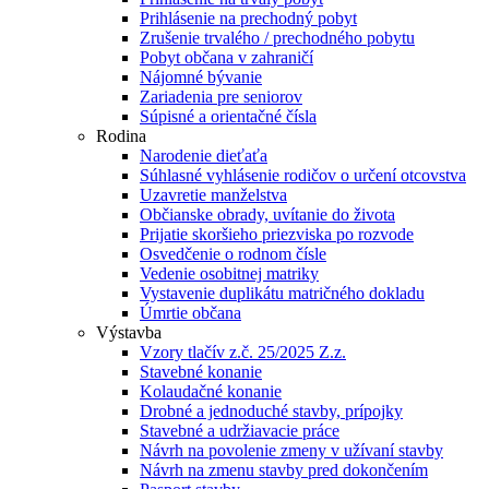
Prihlásenie na prechodný pobyt
Zrušenie trvalého / prechodného pobytu
Pobyt občana v zahraničí
Nájomné bývanie
Zariadenia pre seniorov
Súpisné a orientačné čísla
Rodina
Narodenie dieťaťa
Súhlasné vyhlásenie rodičov o určení otcovstva
Uzavretie manželstva
Občianske obrady, uvítanie do života
Prijatie skoršieho priezviska po rozvode
Osvedčenie o rodnom čísle
Vedenie osobitnej matriky
Vystavenie duplikátu matričného dokladu
Úmrtie občana
Výstavba
Vzory tlačív z.č. 25/2025 Z.z.
Stavebné konanie
Kolaudačné konanie
Drobné a jednoduché stavby, prípojky
Stavebné a udržiavacie práce
Návrh na povolenie zmeny v užívaní stavby
Návrh na zmenu stavby pred dokončením