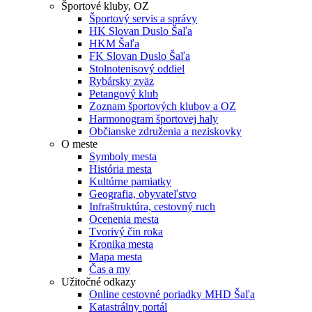
Športové kluby, OZ
Športový servis a správy
HK Slovan Duslo Šaľa
HKM Šaľa
FK Slovan Duslo Šaľa
Stolnotenisový oddiel
Rybársky zväz
Petangový klub
Zoznam športových klubov a OZ
Harmonogram športovej haly
Občianske združenia a neziskovky
O meste
Symboly mesta
História mesta
Kultúrne pamiatky
Geografia, obyvateľstvo
Infraštruktúra, cestovný ruch
Ocenenia mesta
Tvorivý čin roka
Kronika mesta
Mapa mesta
Čas a my
Užitočné odkazy
Online cestovné poriadky MHD Šaľa
Katastrálny portál