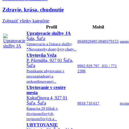
Zdravie, krása, chudnutie
Zobraziť všetky kategórie
Profil
Mobil
Upratovacie služby JA
Šala, Šaľa
0948929495,0949379153
uprat
Upratovacie a čistiace služby
*Novostavby,domy,byty,chaty...
Ubytovňa Veža
P. Pázmáňa, 927 01 Šaľa,
Šaľa
0902 929 797 , 031 / 771
Ponúkame ubytovanie v
2308
novozariadenej a
zrekonštruovanej...
Ubytovanie v centre
mesta
Kukučínova 4, 927 01
Šaľa, Šaľa
0918 710 617
recep
Kapacita 29 lôžok v
dvojposteľových,
trojposteľových a...
UBYTOVANIE