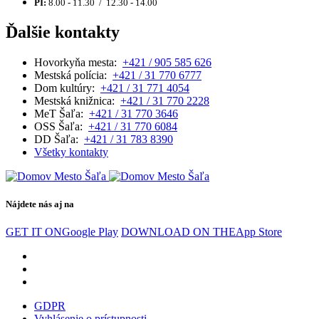
PI:
8.00 - 11.30 / 12.30 - 14.00
Ďalšie kontakty
Hovorkyňa mesta:
+421 / 905 585 626
Mestská polícia:
+421 / 31 770 6777
Dom kultúry:
+421 / 31 771 4054
Mestská knižnica:
+421 / 31 770 2228
MeT Šaľa:
+421 / 31 770 3646
OSS Šaľa:
+421 / 31 770 6084
DD Šaľa:
+421 / 31 783 8390
Všetky kontakty
Nájdete nás aj na
GET IT ON
Google Play
DOWNLOAD ON THE
App Store
GDPR
Vyhlásenie o prístupnosti