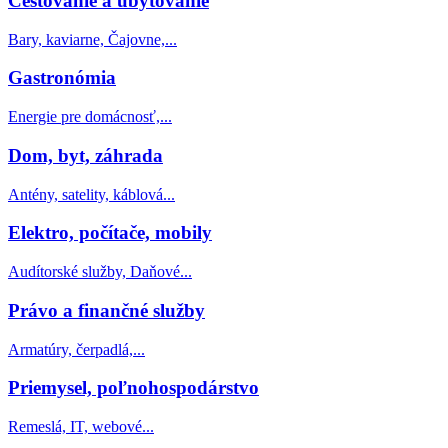
Cestovanie a ubytovanie
Bary, kaviarne, Čajovne,...
Gastronómia
Energie pre domácnosť,...
Dom, byt, záhrada
Antény, satelity, káblová...
Elektro, počítače, mobily
Audítorské služby, Daňové...
Právo a finančné služby
Armatúry, čerpadlá,...
Priemysel, poľnohospodárstvo
Remeslá, IT, webové...