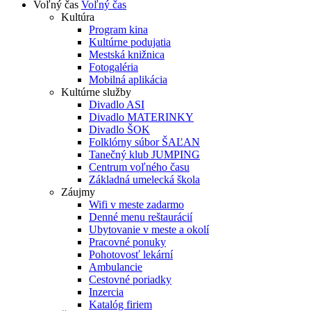
Voľný čas
Voľný čas
Kultúra
Program kina
Kultúrne podujatia
Mestská knižnica
Fotogaléria
Mobilná aplikácia
Kultúrne služby
Divadlo ASI
Divadlo MATERINKY
Divadlo ŠOK
Folklórny súbor ŠAĽAN
Tanečný klub JUMPING
Centrum voľného času
Základná umelecká škola
Záujmy
Wifi v meste zadarmo
Denné menu reštaurácií
Ubytovanie v meste a okolí
Pracovné ponuky
Pohotovosť lekární
Ambulancie
Cestovné poriadky
Inzercia
Katalóg firiem