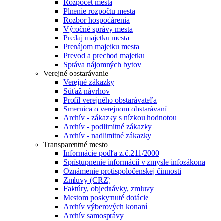
Rozpočet mesta
Plnenie rozpočtu mesta
Rozbor hospodárenia
Výročné správy mesta
Predaj majetku mesta
Prenájom majetku mesta
Prevod a prechod majetku
Správa nájomných bytov
Verejné obstarávanie
Verejné zákazky
Súťaž návrhov
Profil verejného obstarávateľa
Smernica o verejnom obstarávaní
Archív - zákazky s nízkou hodnotou
Archív - podlimitné zákazky
Archív - nadlimitné zákazky
Transparentné mesto
Informácie podľa z.č.211/2000
Sprístupnenie informácií v zmysle infozákona
Oznámenie protispoločenskej činnosti
Zmluvy (CRZ)
Faktúry, objednávky, zmluvy
Mestom poskytnuté dotácie
Archív výberových konaní
Archív samosprávy