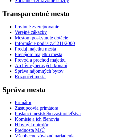
Sociálne a zdravotné služby
Transparentné mesto
Povinné zverejňovanie
Verejné zákazky
Mestom poskytnuté dotácie
Informácie podľa z.č.211/2000
Predaj majetku mesta
Prenájom majetku mesta
Prevod a prechod majetku
Archív výberových konaní
Správa nájomných bytov
Rozpočet mesta
Správa mesta
Primátor
Zástupcovia primátora
Poslanci mestského zastupiteľstva
Komisie a ich členovia
Hlavný kontrolór
Prednosta MsÚ
Všeobecne záväzné nariadenia