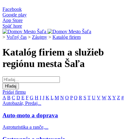
Facebook
Google play
App Store
Späť hore
>
Voľný čas
>
Záujmy
>
Katalóg firiem
Katalóg firiem a služieb
regiónu mesta Šaľa
Pridaj firmu
A
B
C
D
E
F
G
H
I
J
K
L
M
N
O
P
Q
R
S
T
U
V
W
X
Y
Z
#
Autobazár, Predaj...
Auto-moto a doprava
Agroturistika a ranče,...