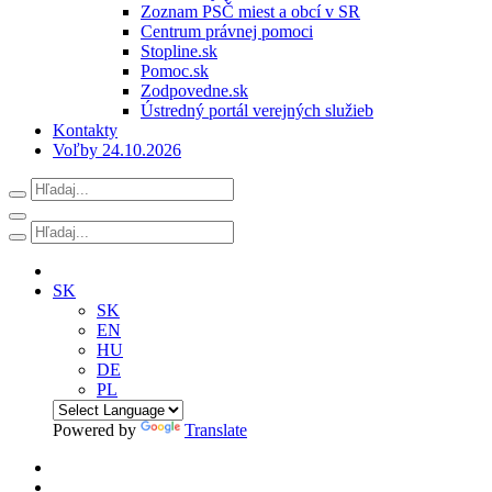
Zoznam PSČ miest a obcí v SR
Centrum právnej pomoci
Stopline.sk
Pomoc.sk
Zodpovedne.sk
Ústredný portál verejných služieb
Kontakty
Voľby 24.10.2026
SK
SK
EN
HU
DE
PL
Powered by
Translate