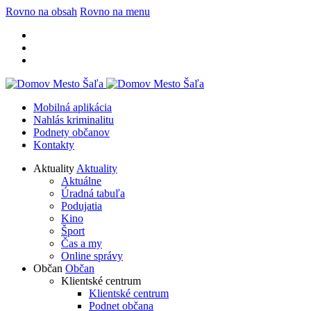
Rovno na obsah
Rovno na menu
Mobilná aplikácia
Nahlás kriminalitu
Podnety občanov
Kontakty
Aktuality
Aktuality
Aktuálne
Úradná tabuľa
Podujatia
Kino
Šport
Čas a my
Online správy
Občan
Občan
Klientské centrum
Klientské centrum
Podnet občana