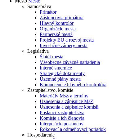
Mesto
Mesto
Samospráva
Primátor
Zástupcovia primátora
Hlavný kontrolór
Organizácie mesta
Partnerské mestá
Projekty EU a rozvoj mesta
Investičné zámery mesta
Legislatíva
Štatút mesta
Všeobecne záväzné nariadenia
Interné smernice
Strategické dokumenty
Územné plány mesta
Kompetencie hlavného kontrolóra
Zastupiteľstvo, komisie
Materiály MsZ a termíny
Uznesenia a zápisnice MsZ
Uznesenia a zápisnice komisií
Poslanci zastupiteľstva
Komisie a ich členovia
Interpelácie poslancov
Rokovací a odmeňovací poriadok
Hospodárenie