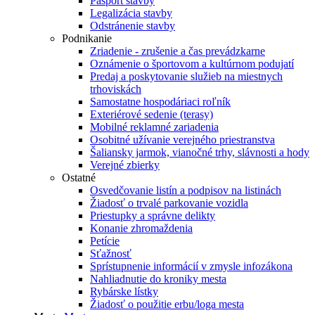
Pasport stavby
Legalizácia stavby
Odstránenie stavby
Podnikanie
Zriadenie - zrušenie a čas prevádzkarne
Oznámenie o športovom a kultúrnom podujatí
Predaj a poskytovanie služieb na miestnych
trhoviskách
Samostatne hospodáriaci roľník
Exteriérové sedenie (terasy)
Mobilné reklamné zariadenia
Osobitné užívanie verejného priestranstva
Šaliansky jarmok, vianočné trhy, slávnosti a hody
Verejné zbierky
Ostatné
Osvedčovanie listín a podpisov na listinách
Žiadosť o trvalé parkovanie vozidla
Priestupky a správne delikty
Konanie zhromaždenia
Petície
Sťažnosť
Sprístupnenie informácií v zmysle infozákona
Nahliadnutie do kroniky mesta
Rybárske lístky
Žiadosť o použitie erbu/loga mesta