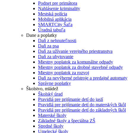
Podnet pre primátora
Nahlásenie kriminality
Mestská polícia
Mobilná aplikácia
SMARTCity Šaľa
Úradná tabuľa
Dane a poplatky
Daň z nehnuteľnosti
Daň za psa
Daň za užívanie verejného priestranstva
Daň za ubytovanie
Miestny poplatok za komunálne odpady
Miestny poplatok za drobné stavebné odpady
Miestny poplatok za rozvoj
Daň za nevýherné prístroje a predajné automaty
Správne poplatky
Školstvo, mládež
Školský úrad
Pravidlá pre prijímanie detí do jaslí
Pravidlá pre prijímanie detí do materských škôl
Pravidlá pre prijímanie detí do základných škôl
Materské školy
Základné školy a špeciálna ZŠ
Stredné školy
Umelecké školy