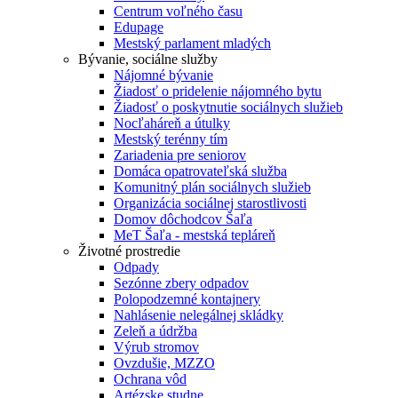
Centrum voľného času
Edupage
Mestský parlament mladých
Bývanie, sociálne služby
Nájomné bývanie
Žiadosť o pridelenie nájomného bytu
Žiadosť o poskytnutie sociálnych služieb
Nocľaháreň a útulky
Mestský terénny tím
Zariadenia pre seniorov
Domáca opatrovateľská služba
Komunitný plán sociálnych služieb
Organizácia sociálnej starostlivosti
Domov dôchodcov Šaľa
MeT Šaľa - mestská tepláreň
Životné prostredie
Odpady
Sezónne zbery odpadov
Polopodzemné kontajnery
Nahlásenie nelegálnej skládky
Zeleň a údržba
Výrub stromov
Ovzdušie, MZZO
Ochrana vôd
Artézske studne