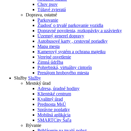
Chov psov
Túlavé zvieratá
Doprava, ostatné
Parkovanie
Žiadosť o trvalé parkovanie vozidla
Dopravné povolenia, rozkopávky a uzávierky
Územný generel dopravy
Autobusové karty , cestovné poriadky
Mapa mesta
Kamerový systém a ochrana majetku
Verejné osvetlenie
Zimná údržba
Pohrebiská, virtuálny cintorín
Prenájom hrobového miesta
Služby
Služby
Mestský úrad
Adresa, úradné hodiny
Klientské centrum
Kvalitný úrad
Prednosta MsÚ
Správne poplatky
Mobilná aplikácia
SMARTCity Šaľa
Bývanie
Prihlásenie na trvalý pobyt