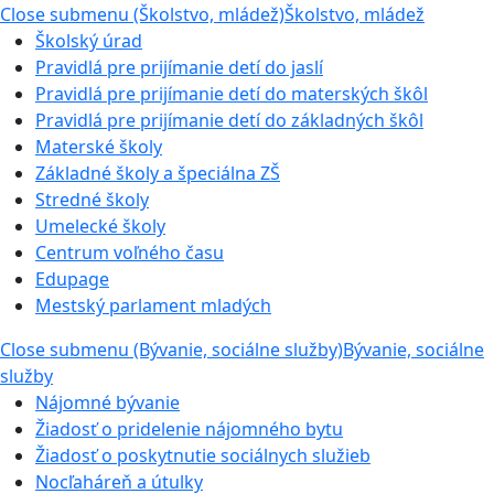
Close submenu (Školstvo, mládež)
Školstvo, mládež
Školský úrad
Pravidlá pre prijímanie detí do jaslí
Pravidlá pre prijímanie detí do materských škôl
Pravidlá pre prijímanie detí do základných škôl
Materské školy
Základné školy a špeciálna ZŠ
Stredné školy
Umelecké školy
Centrum voľného času
Edupage
Mestský parlament mladých
Close submenu (Bývanie, sociálne služby)
Bývanie, sociálne
služby
Nájomné bývanie
Žiadosť o pridelenie nájomného bytu
Žiadosť o poskytnutie sociálnych služieb
Nocľaháreň a útulky