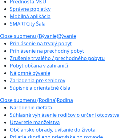
Prednosta MsÚ
Správne poplatky
Mobilná aplikácia
SMARTCity Šaľa
Close submenu (Bývanie)
Bývanie
Prihlásenie na trvalý pobyt
Prihlásenie na prechodný pobyt
Zrušenie trvalého / prechodného pobytu
Pobyt občana v zahraničí
Nájomné bývanie
Zariadenia pre seniorov
Súpisné a orientačné čísla
Close submenu (Rodina)
Rodina
Narodenie dieťaťa
Súhlasné vyhlásenie rodičov o určení otcovstva
Uzavretie manželstva
Občianske obrady, uvítanie do života
Prijatie skoršieho priezviska po rozvode