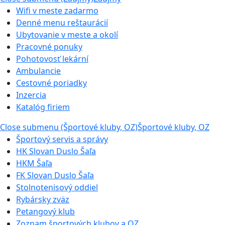
Wifi v meste zadarmo
Denné menu reštaurácií
Ubytovanie v meste a okolí
Pracovné ponuky
Pohotovosť lekární
Ambulancie
Cestovné poriadky
Inzercia
Katalóg firiem
Close submenu (Športové kluby, OZ)
Športové kluby, OZ
Športový servis a správy
HK Slovan Duslo Šaľa
HKM Šaľa
FK Slovan Duslo Šaľa
Stolnotenisový oddiel
Rybársky zväz
Petangový klub
Zoznam športových klubov a OZ