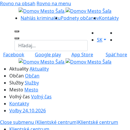
Rovno na obsah
Rovno na menu
Nahlás kriminalitu
Podnety občanov
Kontakty
SK
Facebook
Google play
App Store
Späť hore
Aktuality
Aktuality
Občan
Občan
Služby
Služby
Mesto
Mesto
Voľný čas
Voľný čas
Kontakty
Voľby 24.10.2026
Close submenu (Klientské centrum)
Klientské centrum
Klientské centrum