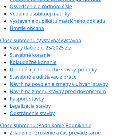
Osvedčenie o rodnom čísle
Vedenie osobitnej matriky
Vystavenie duplikátu matričného dokladu
Úmrtie občana
Close submenu (Výstavba)
Výstavba
Vzory tlačív z.č. 25/2025 Z.z.
Stavebné konanie
Kolaudačné konanie
Drobné a jednoduché stavby, prípojky
Stavebné a udržiavacie práce
Návrh na povolenie zmeny v užívaní stavby
Návrh na zmenu stavby pred dokončením
Pasport stavby
Legalizácia stavby
Odstránenie stavby
Close submenu (Podnikanie)
Podnikanie
Zriadenie - zrušenie a čas prevádzkarne