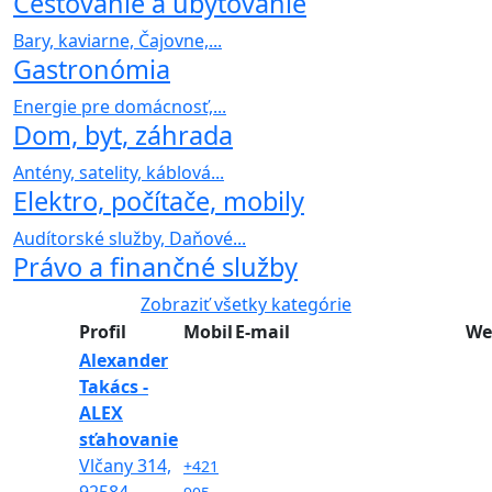
Cestovanie a ubytovanie
Bary, kaviarne, Čajovne,...
Gastronómia
Energie pre domácnosť,...
Dom, byt, záhrada
Antény, satelity, káblová...
Elektro, počítače, mobily
Audítorské služby, Daňové...
Právo a finančné služby
Zobraziť všetky kategórie
Profil
Mobil
E-mail
We
Alexander
Takács -
ALEX
sťahovanie
Vlčany 314,
+421