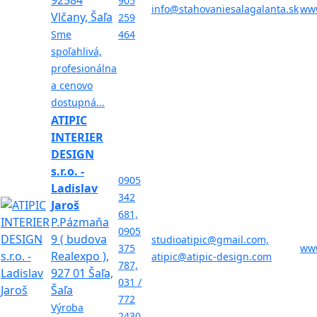
92584
905
info@stahovaniesalagalanta.sk
www
Vlčany, Šaľa
259
Sme
464
spoľahlivá,
profesionálna
a cenovo
dostupná...
ATIPIC
INTERIER
DESIGN
s.r.o. -
0905
Ladislav
342
Jaroš
681,
P.Pázmaňa
0905
9 ( budova
studioatipic@gmail.com,
375
www
Realexpo ),
atipic@atipic-design.com
787,
927 01 Šaľa,
031 /
Šaľa
772
Výroba
2430