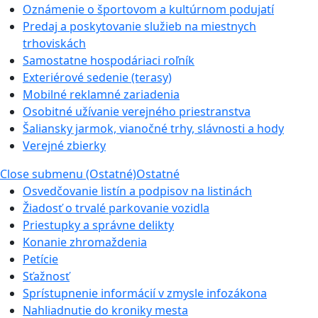
Oznámenie o športovom a kultúrnom podujatí
Predaj a poskytovanie služieb na miestnych
trhoviskách
Samostatne hospodáriaci roľník
Exteriérové sedenie (terasy)
Mobilné reklamné zariadenia
Osobitné užívanie verejného priestranstva
Šaliansky jarmok, vianočné trhy, slávnosti a hody
Verejné zbierky
Close submenu (Ostatné)
Ostatné
Osvedčovanie listín a podpisov na listinách
Žiadosť o trvalé parkovanie vozidla
Priestupky a správne delikty
Konanie zhromaždenia
Petície
Sťažnosť
Sprístupnenie informácií v zmysle infozákona
Nahliadnutie do kroniky mesta