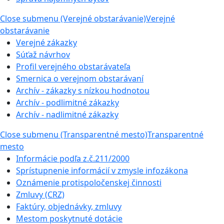
Close submenu (Verejné obstarávanie)
Verejné
obstarávanie
Verejné zákazky
Súťaž návrhov
Profil verejného obstarávateľa
Smernica o verejnom obstarávaní
Archív - zákazky s nízkou hodnotou
Archív - podlimitné zákazky
Archív - nadlimitné zákazky
Close submenu (Transparentné mesto)
Transparentné
mesto
Informácie podľa z.č.211/2000
Sprístupnenie informácií v zmysle infozákona
Oznámenie protispoločenskej činnosti
Zmluvy (CRZ)
Faktúry, objednávky, zmluvy
Mestom poskytnuté dotácie