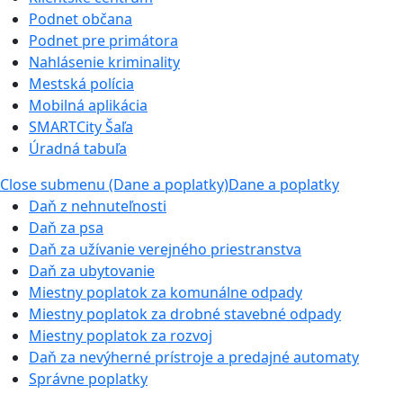
Podnet občana
Podnet pre primátora
Nahlásenie kriminality
Mestská polícia
Mobilná aplikácia
SMARTCity Šaľa
Úradná tabuľa
Close submenu (Dane a poplatky)
Dane a poplatky
Daň z nehnuteľnosti
Daň za psa
Daň za užívanie verejného priestranstva
Daň za ubytovanie
Miestny poplatok za komunálne odpady
Miestny poplatok za drobné stavebné odpady
Miestny poplatok za rozvoj
Daň za nevýherné prístroje a predajné automaty
Správne poplatky