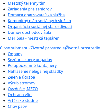
Mestský terénny tím
Zariadenia pre seniorov
Domáca opatrovateľská služba
Komunitný plán sociálnych služieb
Organizácia sociálnej starostlivosti
Domov dôchodcov Šaľa
MeT Šaľa - mestská tepláreň
Close submenu (Životné prostredie)
Životné prostredie
Odpady
Sezónne zbery odpadov
Polopodzemné kontajnery
Nahlásenie nelegálnej skládky
Zeleň a údržba
Výrub stromov
Ovzdušie, MZZO
Ochrana vôd
Artézske studne
Chov psov