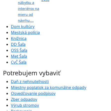
nábytku a
interiérov na
mieru od
návrhu,...
Dom kultúry
Mestská polícia
Knižnica
DD Šaľa
OSS Šaľa
Met Šaľa
CvČ Šaľa
Potrebujem vybaviť
Daň z nehnuteľnosti
Miestny poplatok za komunálne odpady
Osvedčovanie podpisov
Zber odpadov
Výrub stromov