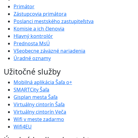
Primátor
Zástupcovia primátora
Poslanci mestského zastupiteľstva
Komisie a ich členovia
Hlavný kontrolór
Prednosta MsÚ
Všeobecne záväzné nariadenia
Úradné oznamy
Užitočné služby
Mobilná aplikácia Šaľa o+
SMARTCity Šaľa
Gisplan mesta Šaľa
Virtuálny cintorín Šaľa
Virtuálny cintorín Veča
Wifi v meste zadarmo
Wifi4EU