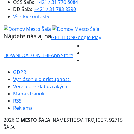
OSS Šaľa:
+421 / 31 770 6084
DD Šaľa:
+421 / 31 783 8390
Všetky kontakty
Nájdete nás aj na
GET IT ON
Google Play
DOWNLOAD ON THE
App Store
GDPR
Vyhlásenie o prístupnosti
Verzia pre slabozrakých
Mapa stránok
RSS
Reklama
2026 ©
MESTO ŠAĽA
, NÁMESTIE SV. TROJICE 7, 92715
ŠAĽA