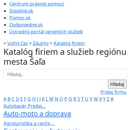
Centrum právnej pomoci
Stopline.sk
Pomoc.sk
Zodpovedne.sk
Ústredný portál verejných služieb
>
Voľný čas
>
Záujmy
>
Katalóg firiem
Katalóg firiem a služieb regiónu
mesta Šaľa
Pridaj firmu
A
B
C
D
E
F
G
H
I
J
K
L
M
N
O
P
Q
R
S
T
U
V
W
X
Y
Z
#
Autobazár, Predaj...
Auto-moto a doprava
Agroturistika a ranče,...