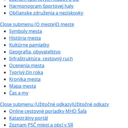
Harmonogram športovej haly
Občianske združenia a neziskovky
Close submenu (O meste)
O meste
Symboly mesta
História mesta
Kultúrne pamiatky
Geografia, obyvateľstvo
Infraštruktúra, cestovný ruch
Ocenenia mesta
Tvorivý čin roka
Kronika mesta
Mapa mesta
Čas a my
Close submenu (Užitočné odkazy)
Užitočné odkazy
Online cestovné poriadky MHD Šaľa
Katastrálny portál
Zoznam PSČ miest a obcí v SR