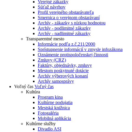
Verejné zákazky
Súťaž návrhov
Profil verejného obstarávateľa
Smernica o verejnom obstarávaní
Archív - zákazky s nízkou hodnotou
Archív - podlimitné zákazky
Archív - nadlimitné zákazky
Transparentné mesto
Informácie podľa z.č.211/2000
Sprístupnenie informácií v zmysle infozákona
Oznámenie protispoločenskej činnosti
Zmluvy (CRZ)
Faktúry, objednávky, zmluvy
Mestom poskytnuté dotácie
Archív výberových konaní
Archív samosprávy
Voľný čas
Voľný čas
Kultúra
Program kina
Kultúrne podujatia
Mestská knižnica
Fotogaléria
Mobilná aplikácia
Kultúrne služby
Divadlo ASI