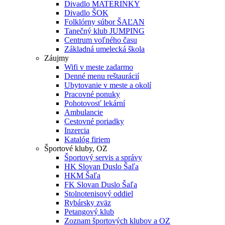
Divadlo MATERINKY
Divadlo ŠOK
Folklórny súbor ŠAĽAN
Tanečný klub JUMPING
Centrum voľného času
Základná umelecká škola
Záujmy
Wifi v meste zadarmo
Denné menu reštaurácií
Ubytovanie v meste a okolí
Pracovné ponuky
Pohotovosť lekární
Ambulancie
Cestovné poriadky
Inzercia
Katalóg firiem
Športové kluby, OZ
Športový servis a správy
HK Slovan Duslo Šaľa
HKM Šaľa
FK Slovan Duslo Šaľa
Stolnotenisový oddiel
Rybársky zväz
Petangový klub
Zoznam športových klubov a OZ