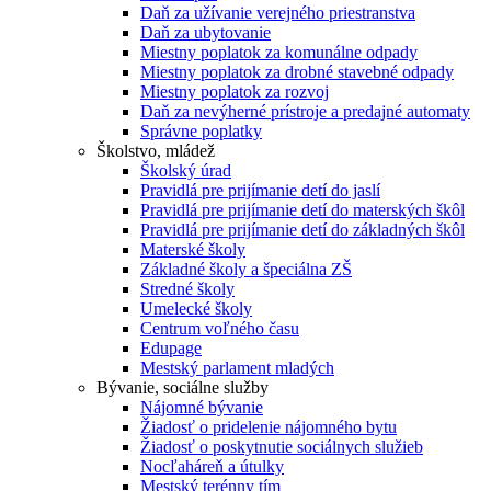
Daň za užívanie verejného priestranstva
Daň za ubytovanie
Miestny poplatok za komunálne odpady
Miestny poplatok za drobné stavebné odpady
Miestny poplatok za rozvoj
Daň za nevýherné prístroje a predajné automaty
Správne poplatky
Školstvo, mládež
Školský úrad
Pravidlá pre prijímanie detí do jaslí
Pravidlá pre prijímanie detí do materských škôl
Pravidlá pre prijímanie detí do základných škôl
Materské školy
Základné školy a špeciálna ZŠ
Stredné školy
Umelecké školy
Centrum voľného času
Edupage
Mestský parlament mladých
Bývanie, sociálne služby
Nájomné bývanie
Žiadosť o pridelenie nájomného bytu
Žiadosť o poskytnutie sociálnych služieb
Nocľaháreň a útulky
Mestský terénny tím