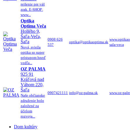
reišenie pre váš
zrak. E-SHOP:
www...
Optika
Optima Veča
Hollého 9,
Šaľa-Veča,
0908 626
www.optikao
Šaľa
optika@optikaoptima.sk
537
sala-veca
Nová, svieža
optika so super
prístupom hneď
vedľa...
OZ PALMA
925 91
Kráľová nad
Váhom 220,
Šaľa
0907421111
info@oz-palma.sk
www.oz-palm
Naše občianske
združenie bolo
založené za
účelom
rozvoja...
Dom kultúry