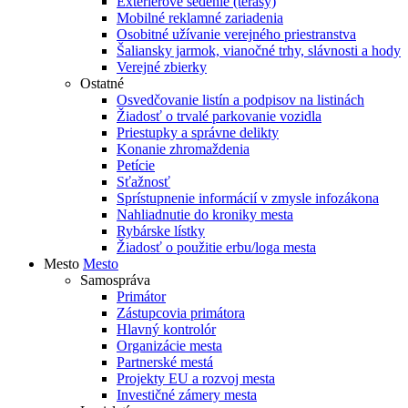
Exteriérové sedenie (terasy)
Mobilné reklamné zariadenia
Osobitné užívanie verejného priestranstva
Šaliansky jarmok, vianočné trhy, slávnosti a hody
Verejné zbierky
Ostatné
Osvedčovanie listín a podpisov na listinách
Žiadosť o trvalé parkovanie vozidla
Priestupky a správne delikty
Konanie zhromaždenia
Petície
Sťažnosť
Sprístupnenie informácií v zmysle infozákona
Nahliadnutie do kroniky mesta
Rybárske lístky
Žiadosť o použitie erbu/loga mesta
Mesto
Mesto
Samospráva
Primátor
Zástupcovia primátora
Hlavný kontrolór
Organizácie mesta
Partnerské mestá
Projekty EU a rozvoj mesta
Investičné zámery mesta