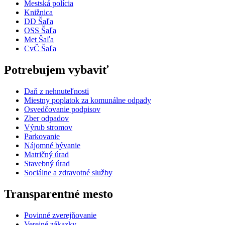
Mestská polícia
Knižnica
DD Šaľa
OSS Šaľa
Met Šaľa
CvČ Šaľa
Potrebujem vybaviť
Daň z nehnuteľnosti
Miestny poplatok za komunálne odpady
Osvedčovanie podpisov
Zber odpadov
Výrub stromov
Parkovanie
Nájomné bývanie
Matričný úrad
Stavebný úrad
Sociálne a zdravotné služby
Transparentné mesto
Povinné zverejňovanie
Verejné zákazky