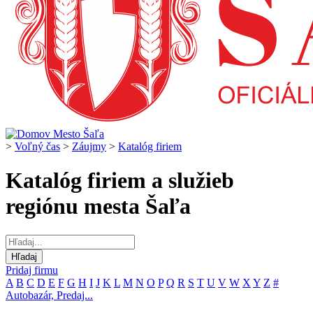
>
Voľný čas
>
Záujmy
>
Katalóg firiem
Katalóg firiem a služieb
regiónu mesta Šaľa
Pridaj firmu
A
B
C
D
E
F
G
H
I
J
K
L
M
N
O
P
Q
R
S
T
U
V
W
X
Y
Z
#
Autobazár, Predaj...