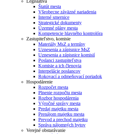
Legislatíva
Štatút mesta
Všeobecne záväzné nariadenia
Interné smernice
Strategické dokumenty
Územné plány mesta
Kompetencie hlavného kontrolóra
Zastupiteľstvo, komisie
Materiály MsZ a termíny
Uznesenia a zápisnice MsZ
Uznesenia a zápisnice komisií
Poslanci zastupiteľstva
Komisie a ich členovia
Interpelácie poslancov
Rokovací a odmeňovací poriadok
Hospodárenie
Rozpočet mesta
Plnenie rozpočtu mesta
Rozbor hospodárenia
Výročné správy mesta
Predaj majetku mesta
Prenájom majetku mesta
Prevod a prechod majetku
Správa nájomných bytov
Verejné obstarávanie