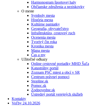
Harmonogram športovej haly
Občianske združenia a neziskovky
O meste
Symboly mesta
História mesta
Kultúrne pamiatky
Geografia, obyvateľstvo
Infraštruktúra, cestovný ruch
Ocenenia mesta
Tvorivý čin roka
Kronika mesta
Mapa mesta
Čas a my
Užitočné odkazy
Online cestovné poriadky MHD Šaľa
Katastrálny portál
Zoznam PSČ miest a obcí v SR
Centrum právnej pomoci
Stopline.sk
Pomoc.sk
Zodpovedne.sk
Ústredný portál verejných služieb
Kontakty
Voľby 24.10.2026