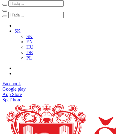
SK
SK
EN
HU
DE
PL
Facebook
Google play
App Store
Späť hore