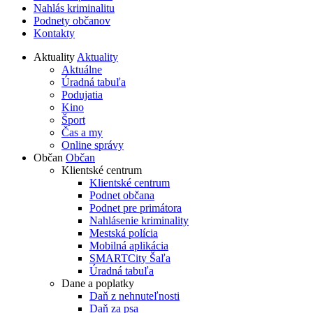
Nahlás kriminalitu
Podnety občanov
Kontakty
Aktuality
Aktuality
Aktuálne
Úradná tabuľa
Podujatia
Kino
Šport
Čas a my
Online správy
Občan
Občan
Klientské centrum
Klientské centrum
Podnet občana
Podnet pre primátora
Nahlásenie kriminality
Mestská polícia
Mobilná aplikácia
SMARTCity Šaľa
Úradná tabuľa
Dane a poplatky
Daň z nehnuteľnosti
Daň za psa