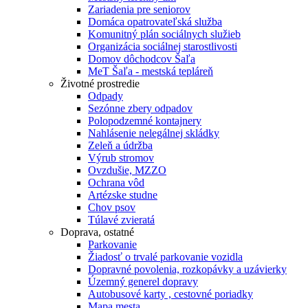
Zariadenia pre seniorov
Domáca opatrovateľská služba
Komunitný plán sociálnych služieb
Organizácia sociálnej starostlivosti
Domov dôchodcov Šaľa
MeT Šaľa - mestská tepláreň
Životné prostredie
Odpady
Sezónne zbery odpadov
Polopodzemné kontajnery
Nahlásenie nelegálnej skládky
Zeleň a údržba
Výrub stromov
Ovzdušie, MZZO
Ochrana vôd
Artézske studne
Chov psov
Túlavé zvieratá
Doprava, ostatné
Parkovanie
Žiadosť o trvalé parkovanie vozidla
Dopravné povolenia, rozkopávky a uzávierky
Územný generel dopravy
Autobusové karty , cestovné poriadky
Mapa mesta