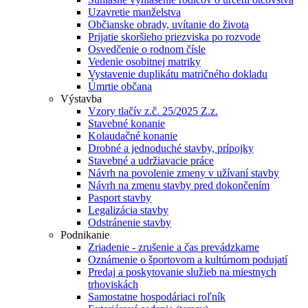
Uzavretie manželstva
Občianske obrady, uvítanie do života
Prijatie skoršieho priezviska po rozvode
Osvedčenie o rodnom čísle
Vedenie osobitnej matriky
Vystavenie duplikátu matričného dokladu
Úmrtie občana
Výstavba
Vzory tlačív z.č. 25/2025 Z.z.
Stavebné konanie
Kolaudačné konanie
Drobné a jednoduché stavby, prípojky
Stavebné a udržiavacie práce
Návrh na povolenie zmeny v užívaní stavby
Návrh na zmenu stavby pred dokončením
Pasport stavby
Legalizácia stavby
Odstránenie stavby
Podnikanie
Zriadenie - zrušenie a čas prevádzkarne
Oznámenie o športovom a kultúrnom podujatí
Predaj a poskytovanie služieb na miestnych
trhoviskách
Samostatne hospodáriaci roľník