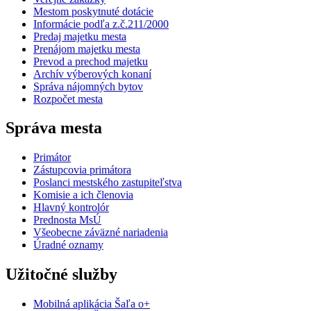
Mestom poskytnuté dotácie
Informácie podľa z.č.211/2000
Predaj majetku mesta
Prenájom majetku mesta
Prevod a prechod majetku
Archív výberových konaní
Správa nájomných bytov
Rozpočet mesta
Správa mesta
Primátor
Zástupcovia primátora
Poslanci mestského zastupiteľstva
Komisie a ich členovia
Hlavný kontrolór
Prednosta MsÚ
Všeobecne záväzné nariadenia
Úradné oznamy
Užitočné služby
Mobilná aplikácia Šaľa o+