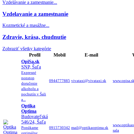
Vzdelávanie a zamestnanie...
Vzdelavanie a zamestnanie
Kozmetické a masážne...
Zdravie, krása, chudnutie
Zobraziť všetky kategórie
Profil
Mobil
E-mail
OpiSa.sk
SNP, Šaľa
Expresné
nonstop
0944777885
vivataxi@vivataxi.sk
www.opisa.s
doručenie
alkoholu a
pochutín v Šali
a...
Optika
Optima
Budovateľská
546/24, Šaľa
www.optikao
Ponúkame
0915730342
mail@optikaoptima.sk
sala
optimálne