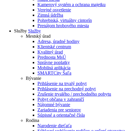
Kamerový systém a ochrana majetku
Verejné osvetlenie
Zimná údržba
Pohrebiská, virtuálny cintorín
Prenájom hrobového miesta
Služby
Služby
Mestský úrad
Adresa, úradné hodiny
Klientské centrum
Kvalitný úrad
Prednosta MsÚ
Správne poplatky
Mobilná aplikácia
SMARTCity Šaľa
Bývanie
Prihlásenie na trvalý pobyt
Prihlásenie na prechodný pobyt
Zrušenie trvalého / prechodného pobytu
Pobyt občana v zahraničí
Nájomné bývanie
Zariadenia pre seniorov
Súpisné a orientačné čísla
Rodina
Narodenie dieťaťa
Súhlasné vyhlásenie rodičov o určení otcovstva